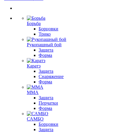
Борьба
Борцовки
Трико
Рукопашный бой
Защита
Форма
Каратэ
Защита
Снаряжение
Форма
ММА
Защита
Перчатки
Форма
САМБО
Борцовки
Защита