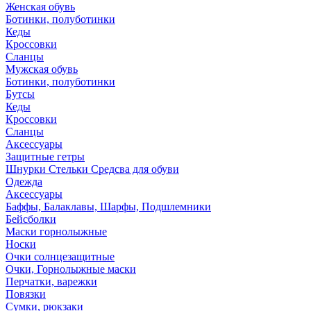
Женская обувь
Ботинки, полуботинки
Кеды
Кроссовки
Сланцы
Мужская обувь
Ботинки, полуботинки
Бутсы
Кеды
Кроссовки
Сланцы
Аксессуары
Защитные гетры
Шнурки Стельки Средсва для обуви
Одежда
Аксессуары
Баффы, Балаклавы, Шарфы, Подшлемники
Бейсболки
Маски горнолыжные
Носки
Очки солнцезащитные
Очки, Горнолыжные маски
Перчатки, варежки
Повязки
Сумки, рюкзаки