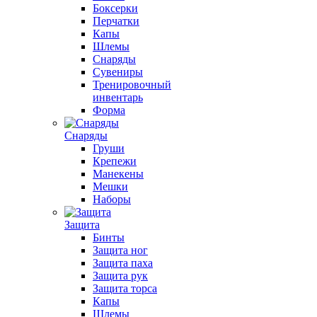
Боксерки
Перчатки
Капы
Шлемы
Снаряды
Сувениры
Тренировочный
инвентарь
Форма
Снаряды
Груши
Крепежи
Манекены
Мешки
Наборы
Защита
Бинты
Защита ног
Защита паха
Защита рук
Защита торса
Капы
Шлемы