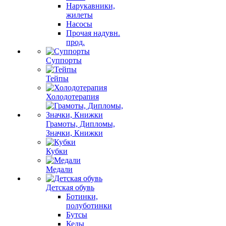
Нарукавники,
жилеты
Насосы
Прочая надувн.
прод.
Суппорты
Тейпы
Холодотерапия
Грамоты, Дипломы,
Значки, Книжки
Кубки
Медали
Детская обувь
Ботинки,
полуботинки
Бутсы
Кеды