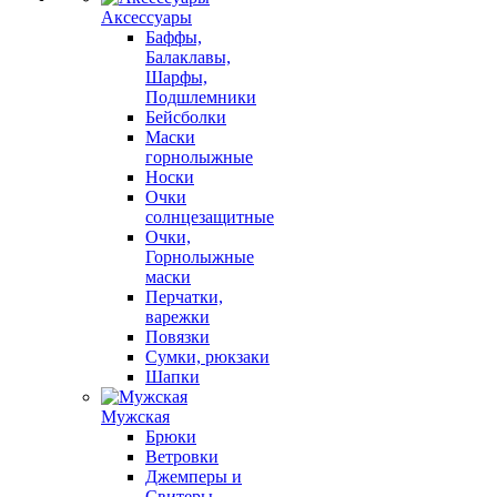
Аксессуары
Баффы,
Балаклавы,
Шарфы,
Подшлемники
Бейсболки
Маски
горнолыжные
Носки
Очки
солнцезащитные
Очки,
Горнолыжные
маски
Перчатки,
варежки
Повязки
Сумки, рюкзаки
Шапки
Мужская
Брюки
Ветровки
Джемперы и
Свитеры