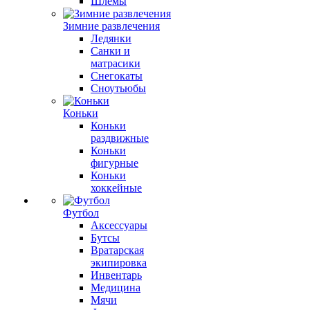
Шлемы
Зимние развлечения
Ледянки
Санки и
матрасики
Снегокаты
Сноутьюбы
Коньки
Коньки
раздвижные
Коньки
фигурные
Коньки
хоккейные
Футбол
Аксессуары
Бутсы
Вратарская
экипировка
Инвентарь
Медицина
Мячи