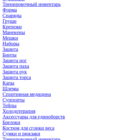
Тренировочный инвентарь
Форма
Снаряды
Груши
Крепежи
Манекены
Мешки
Наборы
Защита
Бинты
Защита ног
Защита паха
Защита рук
Защита торса
Капы
Шлемы
Спортивная медицина
Суппорты
Тейпы
Холодотерапия
Аксессуары для единоборств
Брелоки
Костюм для сгонки веса
Сумки и рюкзаки
Тренировочный инвентарь