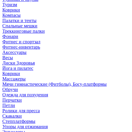
Туризм
Коврики
Компасы
Палатки и тенты
Спальные мешки
Треккинговые палки
Фонари
Фитнес и спортзал
Фитнес-инвентарь
Аксессуары
Весы
Диски Здоровья
Йога и пилатес
Коврики
Массажеры
Мячи гимнастические (Фитболы), Босу-платформы
Обручи
Одежда для похудения
Перчатки
Петли
Ролики для пресса
Скакалки
Степплатформы
Упоры для отжимания
Эспандеры