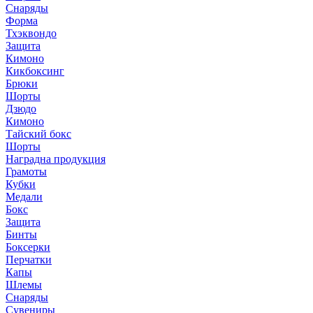
Снаряды
Форма
Тхэквондо
Защита
Кимоно
Кикбоксинг
Брюки
Шорты
Дзюдо
Кимоно
Тайский бокс
Шорты
Наградна продукция
Грамоты
Кубки
Медали
Бокс
Защита
Бинты
Боксерки
Перчатки
Капы
Шлемы
Снаряды
Сувениры