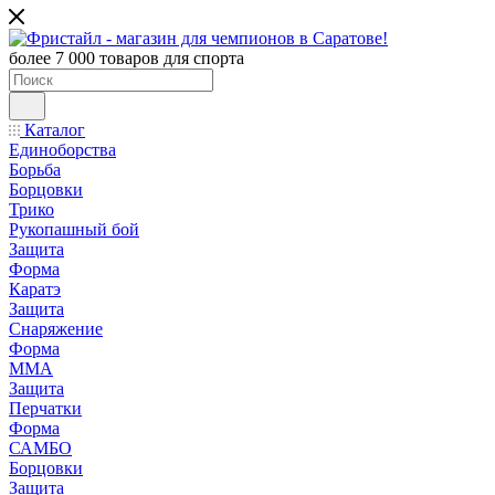
более 7 000 товаров для спорта
Каталог
Единоборства
Борьба
Борцовки
Трико
Рукопашный бой
Защита
Форма
Каратэ
Защита
Снаряжение
Форма
ММА
Защита
Перчатки
Форма
САМБО
Борцовки
Защита