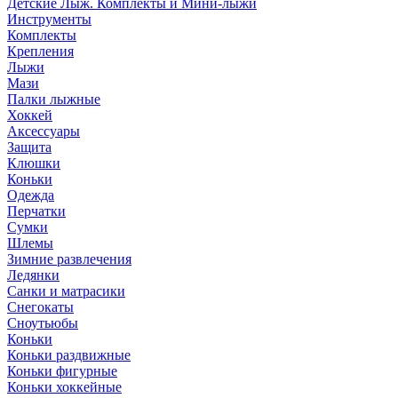
Детские Лыж. Комплекты и Мини-лыжи
Инструменты
Комплекты
Крепления
Лыжи
Мази
Палки лыжные
Хоккей
Аксессуары
Защита
Клюшки
Коньки
Одежда
Перчатки
Сумки
Шлемы
Зимние развлечения
Ледянки
Санки и матрасики
Снегокаты
Сноутьюбы
Коньки
Коньки раздвижные
Коньки фигурные
Коньки хоккейные