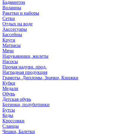
Бадминтон
Воланны
Ракетки и наборы
Сетки
Отдых на воде
Акссесуары
Бассейны
Круги
Матрасы
Мячи
Нарукавники, жилеты
Насосы
Прочая надувн. прод.
Наградная продукция
Грамоты, Дипломы, Значки, Книжки
Кубки
Медали
Обувь
Детская обувь
Ботинки, полуботинки
Бутсы
Кеды
Кроссовки
Сланцы
Чешки, Балетки