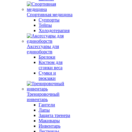
Спортивная медицина
Суппорты
Тейпы
Холодотерапия
Аксессуары для
единоборств
Брелоки
Костюм для
сгонки веса
Сумки и
рюкзаки
Тренировочный
инвентарь
Гантели
Лапы
Защита тренера
Макивары
Инвентарь
Лестницы