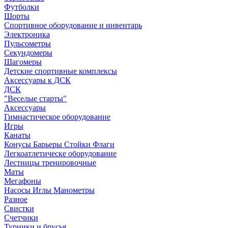
Футболки
Шорты
Спортивное оборудование и инвентарь
Электроника
Пульсометры
Секундомеры
Шагомеры
Детские спортивные комплексы
Аксессуары к ДСК
ДСК
"Веселые старты"
Аксессуары
Гимнастическое оборудование
Игры
Канаты
Конусы Барьеры Стойки Флаги
Легкоатлетическе оборудование
Лестницы тренировочные
Маты
Мегафоны
Насосы Иглы Манометры
Разное
Свистки
Счетчики
Турники и брусья