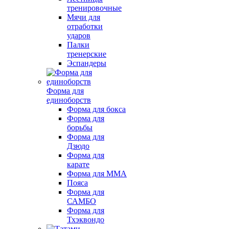
тренировочные
Мячи для
отработки
ударов
Палки
тренерские
Эспандеры
Форма для
единоборств
Форма для бокса
Форма для
борьбы
Форма для
Дзюдо
Форма для
карате
Форма для MMA
Пояса
Форма для
САМБО
Форма для
Тхэквондо