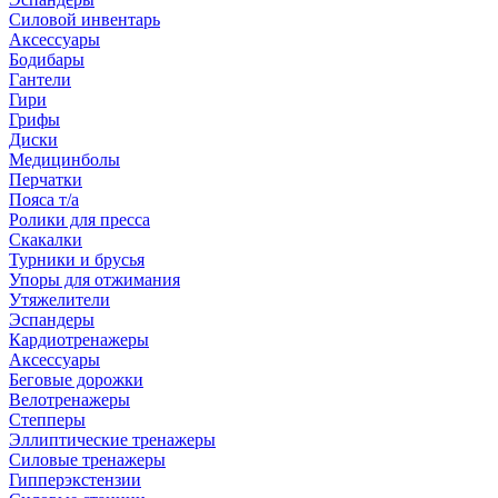
Силовой инвентарь
Аксессуары
Бодибары
Гантели
Гири
Грифы
Диски
Медицинболы
Перчатки
Пояса т/а
Ролики для пресса
Скакалки
Турники и брусья
Упоры для отжимания
Утяжелители
Эспандеры
Кардиотренажеры
Аксессуары
Беговые дорожки
Велотренажеры
Степперы
Эллиптические тренажеры
Силовые тренажеры
Гипперэкстензии