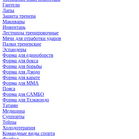
Гантели
Лапы
Защита тренера
Макивары
Инвентарь
Лестницы тренировочные
Мячи для отработки ударов
Палки тренерские
Эспандеры
Форма для единоборств
Форма для бокса
Форма для борьбы
Форма для Дзюдо
Форма для карате
Форма для MMA
Пояса
Форма для САМБО
Форма для Тхэквондо
Татами
Медицина
Суппорты
Тейпы
Холодотерапия
Командные виды спорта
Футбол