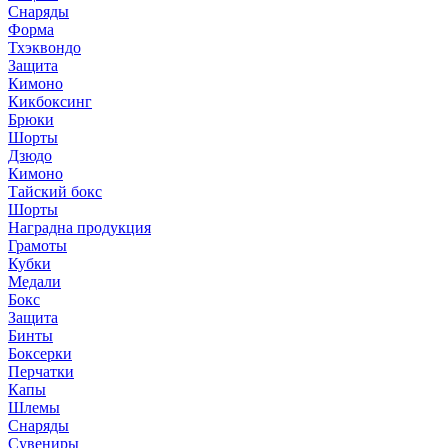
Снаряды
Форма
Тхэквондо
Защита
Кимоно
Кикбоксинг
Брюки
Шорты
Дзюдо
Кимоно
Тайский бокс
Шорты
Наградна продукция
Грамоты
Кубки
Медали
Бокс
Защита
Бинты
Боксерки
Перчатки
Капы
Шлемы
Снаряды
Сувениры