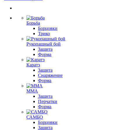
Борьба
Борцовки
Трико
Рукопашный бой
Защита
Форма
Каратэ
Защита
Снаряжение
Форма
ММА
Защита
Перчатки
Форма
САМБО
Борцовки
Защита