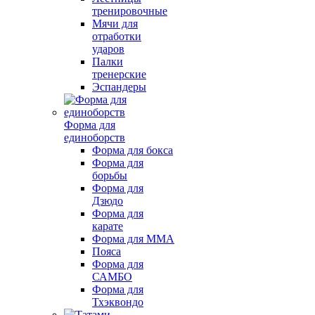
тренировочные
Мячи для
отработки
ударов
Палки
тренерские
Эспандеры
Форма для
единоборств
Форма для бокса
Форма для
борьбы
Форма для
Дзюдо
Форма для
карате
Форма для MMA
Пояса
Форма для
САМБО
Форма для
Тхэквондо