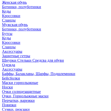
Женская обувь
Ботинки, полуботинки
Кеды
Кроссовки
Сланцы
Мужская обувь
Ботинки, полуботинки
Бутсы
Кеды
Кроссовки
Сланцы
Аксессуары
Защитные гетры
Шнурки Стельки Средсва для обуви
Одежда
Аксессуары
Баффы, Балаклавы, Шарфы, Подшлемники
Бейсболки
Маски горнолыжные
Носки
Очки солнцезащитные
Очки, Горнолыжные маски
Перчатки, варежки
Повязки
Сумки, рюкзаки