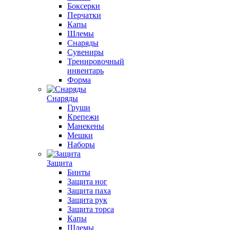
Боксерки
Перчатки
Капы
Шлемы
Снаряды
Сувениры
Тренировочный
инвентарь
Форма
Снаряды
Груши
Крепежи
Манекены
Мешки
Наборы
Защита
Бинты
Защита ног
Защита паха
Защита рук
Защита торса
Капы
Шлемы