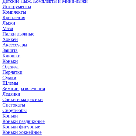
Детские Лыж. Комплекты и Мини-лыжи
Инструменты
Комплекты
Крепления
Лыжи
Мази
Палки лыжные
Хоккей
Аксессуары
Защита
Клюшки
Коньки
Одежда
Перчатки
Сумки
Шлемы
Зимние развлечения
Ледянки
Санки и матрасики
Снегокаты
Сноутьюбы
Коньки
Коньки раздвижные
Коньки фигурные
Коньки хоккейные