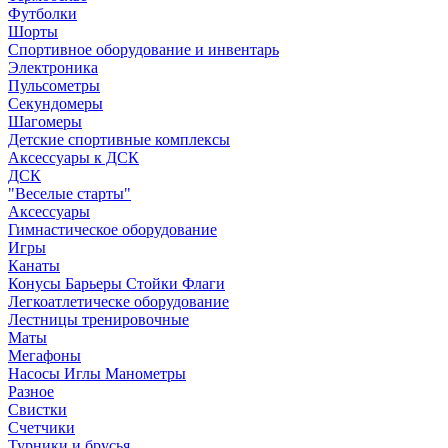
Футболки
Шорты
Спортивное оборудование и инвентарь
Электроника
Пульсометры
Секундомеры
Шагомеры
Детские спортивные комплексы
Аксессуары к ДСК
ДСК
"Веселые старты"
Аксессуары
Гимнастическое оборудование
Игры
Канаты
Конусы Барьеры Стойки Флаги
Легкоатлетическе оборудование
Лестницы тренировочные
Маты
Мегафоны
Насосы Иглы Манометры
Разное
Свистки
Счетчики
Турники и брусья