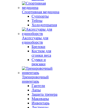
Спортивная медицина
Суппорты
Тейпы
Холодотерапия
Аксессуары для
единоборств
Брелоки
Костюм для
сгонки веса
Сумки и
рюкзаки
Тренировочный
инвентарь
Гантели
Лапы
Защита тренера
Макивары
Инвентарь
Лестницы