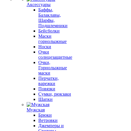
Аксессуары
Баффы,
Балаклавы,
Шарфы,
Подшлемники
Бейсболки
Маски
горнолыжные
Носки
Очки
солнцезащитные
Очки,
Горнолыжные
маски
Перчатки,
варежки
Повязки
Сумки, рюкзаки
Шапки
Мужская
Брюки
Ветровки
Джемперы и
Свитеры