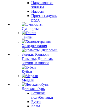
Нарукавники,
жилеты
Насосы
Прочая надувн.
прод.
Суппорты
Тейпы
Холодотерапия
Грамоты, Дипломы,
Значки, Книжки
Кубки
Медали
Детская обувь
Ботинки,
полуботинки
Бутсы
Кеды