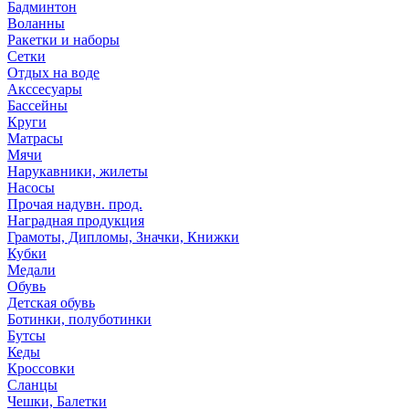
Бадминтон
Воланны
Ракетки и наборы
Сетки
Отдых на воде
Акссесуары
Бассейны
Круги
Матрасы
Мячи
Нарукавники, жилеты
Насосы
Прочая надувн. прод.
Наградная продукция
Грамоты, Дипломы, Значки, Книжки
Кубки
Медали
Обувь
Детская обувь
Ботинки, полуботинки
Бутсы
Кеды
Кроссовки
Сланцы
Чешки, Балетки