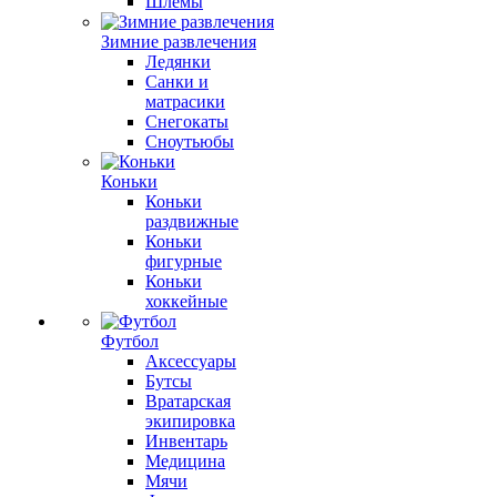
Шлемы
Зимние развлечения
Ледянки
Санки и
матрасики
Снегокаты
Сноутьюбы
Коньки
Коньки
раздвижные
Коньки
фигурные
Коньки
хоккейные
Футбол
Аксессуары
Бутсы
Вратарская
экипировка
Инвентарь
Медицина
Мячи