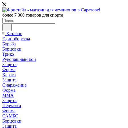
более 7 000 товаров для спорта
Каталог
Единоборства
Борьба
Борцовки
Трико
Рукопашный бой
Защита
Форма
Каратэ
Защита
Снаряжение
Форма
ММА
Защита
Перчатки
Форма
САМБО
Борцовки
Защита