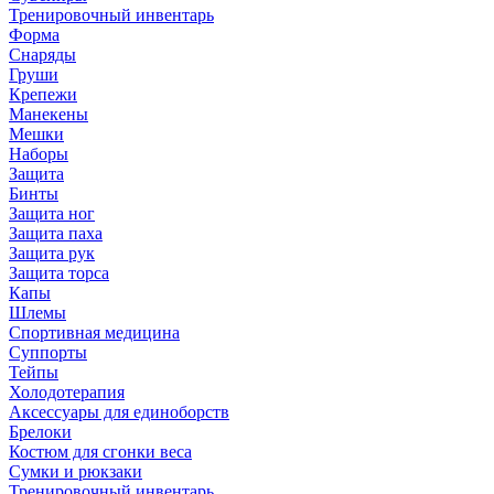
Тренировочный инвентарь
Форма
Снаряды
Груши
Крепежи
Манекены
Мешки
Наборы
Защита
Бинты
Защита ног
Защита паха
Защита рук
Защита торса
Капы
Шлемы
Спортивная медицина
Суппорты
Тейпы
Холодотерапия
Аксессуары для единоборств
Брелоки
Костюм для сгонки веса
Сумки и рюкзаки
Тренировочный инвентарь