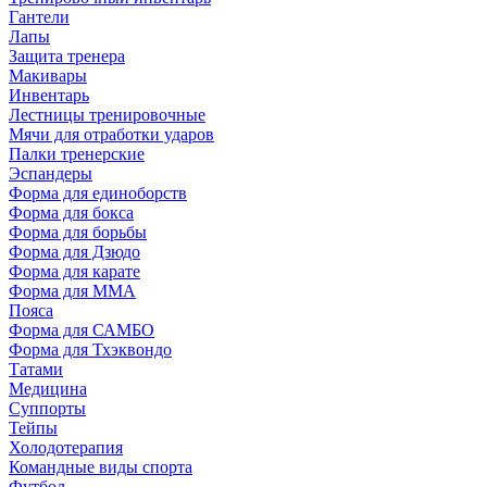
Гантели
Лапы
Защита тренера
Макивары
Инвентарь
Лестницы тренировочные
Мячи для отработки ударов
Палки тренерские
Эспандеры
Форма для единоборств
Форма для бокса
Форма для борьбы
Форма для Дзюдо
Форма для карате
Форма для MMA
Пояса
Форма для САМБО
Форма для Тхэквондо
Татами
Медицина
Суппорты
Тейпы
Холодотерапия
Командные виды спорта
Футбол