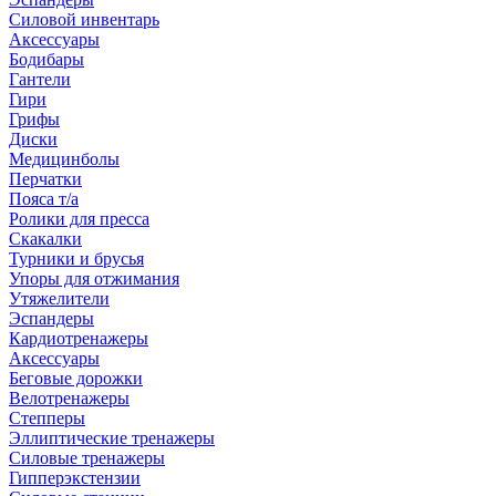
Силовой инвентарь
Аксессуары
Бодибары
Гантели
Гири
Грифы
Диски
Медицинболы
Перчатки
Пояса т/а
Ролики для пресса
Скакалки
Турники и брусья
Упоры для отжимания
Утяжелители
Эспандеры
Кардиотренажеры
Аксессуары
Беговые дорожки
Велотренажеры
Степперы
Эллиптические тренажеры
Силовые тренажеры
Гипперэкстензии