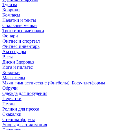
Туризм
Коврики
Компасы
Палатки и тенты
Спальные мешки
Треккинговые палки
Фонари
Фитнес и спортзал
Фитнес-инвентарь
Аксессуары
Весы
Диски Здоровья
Йога и пилатес
Коврики
Массажеры
Мячи гимнастические (Фитболы), Босу-платформы
Обручи
Одежда для похудения
Перчатки
Петли
Ролики для пресса
Скакалки
Степплатформы
Упоры для отжимания
Эспандеры