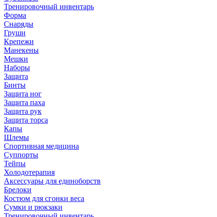
Тренировочный инвентарь
Форма
Снаряды
Груши
Крепежи
Манекены
Мешки
Наборы
Защита
Бинты
Защита ног
Защита паха
Защита рук
Защита торса
Капы
Шлемы
Спортивная медицина
Суппорты
Тейпы
Холодотерапия
Аксессуары для единоборств
Брелоки
Костюм для сгонки веса
Сумки и рюкзаки
Тренировочный инвентарь