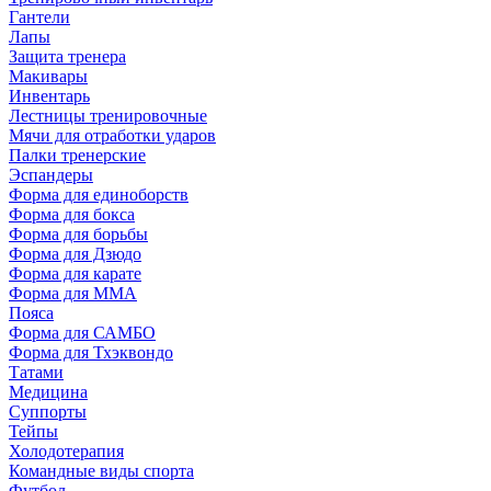
Гантели
Лапы
Защита тренера
Макивары
Инвентарь
Лестницы тренировочные
Мячи для отработки ударов
Палки тренерские
Эспандеры
Форма для единоборств
Форма для бокса
Форма для борьбы
Форма для Дзюдо
Форма для карате
Форма для MMA
Пояса
Форма для САМБО
Форма для Тхэквондо
Татами
Медицина
Суппорты
Тейпы
Холодотерапия
Командные виды спорта
Футбол