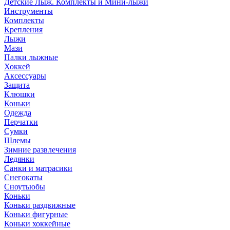
Детские Лыж. Комплекты и Мини-лыжи
Инструменты
Комплекты
Крепления
Лыжи
Мази
Палки лыжные
Хоккей
Аксессуары
Защита
Клюшки
Коньки
Одежда
Перчатки
Сумки
Шлемы
Зимние развлечения
Ледянки
Санки и матрасики
Снегокаты
Сноутьюбы
Коньки
Коньки раздвижные
Коньки фигурные
Коньки хоккейные