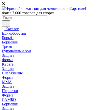
более 7 000 товаров для спорта
Каталог
Единоборства
Борьба
Борцовки
Трико
Рукопашный бой
Защита
Форма
Каратэ
Защита
Снаряжение
Форма
ММА
Защита
Перчатки
Форма
САМБО
Борцовки
Защита