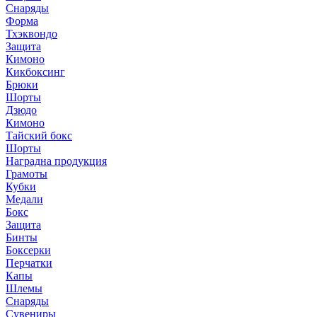
Снаряды
Форма
Тхэквондо
Защита
Кимоно
Кикбоксинг
Брюки
Шорты
Дзюдо
Кимоно
Тайский бокс
Шорты
Наградна продукция
Грамоты
Кубки
Медали
Бокс
Защита
Бинты
Боксерки
Перчатки
Капы
Шлемы
Снаряды
Сувениры