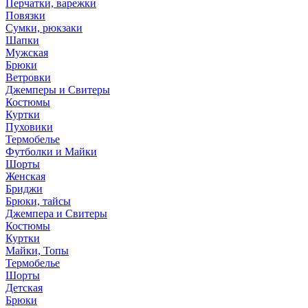
Перчатки, варежки
Повязки
Сумки, рюкзаки
Шапки
Мужская
Брюки
Ветровки
Джемперы и Свитеры
Костюмы
Куртки
Пуховики
Термобелье
Футболки и Майки
Шорты
Женская
Бриджи
Брюки, тайсы
Джемпера и Свитеры
Костюмы
Куртки
Майки, Топы
Термобелье
Шорты
Детская
Брюки