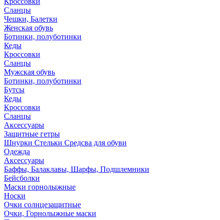
Кроссовки
Сланцы
Чешки, Балетки
Женская обувь
Ботинки, полуботинки
Кеды
Кроссовки
Сланцы
Мужская обувь
Ботинки, полуботинки
Бутсы
Кеды
Кроссовки
Сланцы
Аксессуары
Защитные гетры
Шнурки Стельки Средсва для обуви
Одежда
Аксессуары
Баффы, Балаклавы, Шарфы, Подшлемники
Бейсболки
Маски горнолыжные
Носки
Очки солнцезащитные
Очки, Горнолыжные маски