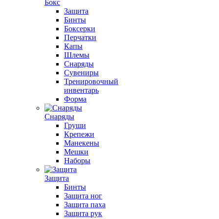
Бокс
Защита
Бинты
Боксерки
Перчатки
Капы
Шлемы
Снаряды
Сувениры
Тренировочный
инвентарь
Форма
Снаряды
Груши
Крепежи
Манекены
Мешки
Наборы
Защита
Бинты
Защита ног
Защита паха
Защита рук