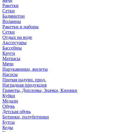
мячи
Ракетки
Сетки
Бадминтон
Воланны
Ракетки и наборы
Сетки
Отдых на воде
Акссесуары
Бассейны
Круги
Матрасы
Мячи
Нарукавники, жилеты
Насосы
Прочая надувн. прод.
Наградная продукция
Грамоты, Дипломы, Значки, Книжки
Кубки
Медали
Обувь
Детская обувь
Ботинки, полуботинки
Бутсы
Кеды