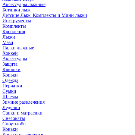
Аксессуары лыжные
Ботинки лыж
Детские Лыж. Комплекты и Мини-лыжи
Инструменты
Комплекты
Крепления
Лыжи
Мази
Палки лыжные
Хоккей
Аксессуары
Защита
Клюшки
Коньки
Одежда
Перчатки
Сумки
Шлемы
Зимние развлечения
Ледянки
Санки и матрасики
Снегокаты
Сноутьюбы
Коньки
Коньки раздвижные