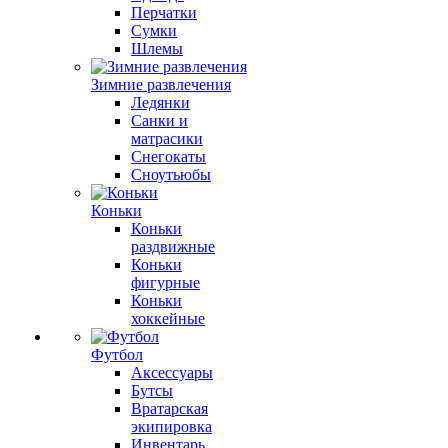
Перчатки
Сумки
Шлемы
Зимние развлечения
Ледянки
Санки и
матрасики
Снегокаты
Сноутьюбы
Коньки
Коньки
раздвижные
Коньки
фигурные
Коньки
хоккейные
Футбол
Аксессуары
Бутсы
Вратарская
экипировка
Инвентарь