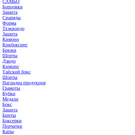
САМБО
Борцовки
Защита
Снаряды
Форма
Тхэквондо
Защита
Кимоно
Кикбоксинг
Брюки
Шорты
Дзюдо
Кимоно
Тайский бокс
Шорты
Наградна продукция
Грамоты
Кубки
Медали
Бокс
Защита
Бинты
Боксерки
Перчатки
Капы