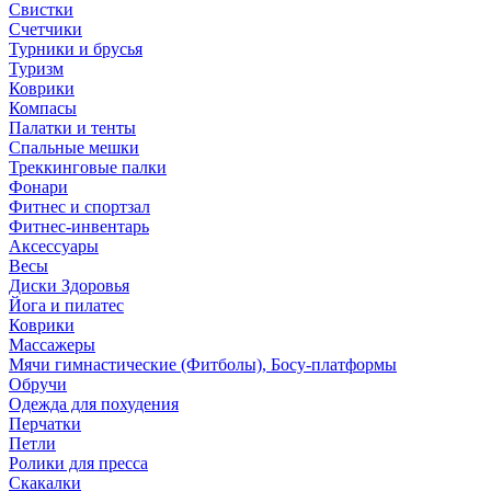
Свистки
Счетчики
Турники и брусья
Туризм
Коврики
Компасы
Палатки и тенты
Спальные мешки
Треккинговые палки
Фонари
Фитнес и спортзал
Фитнес-инвентарь
Аксессуары
Весы
Диски Здоровья
Йога и пилатес
Коврики
Массажеры
Мячи гимнастические (Фитболы), Босу-платформы
Обручи
Одежда для похудения
Перчатки
Петли
Ролики для пресса
Скакалки