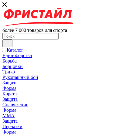
более 7 000 товаров для спорта
Каталог
Единоборства
Борьба
Борцовки
Трико
Рукопашный бой
Защита
Форма
Каратэ
Защита
Снаряжение
Форма
ММА
Защита
Перчатки
Форма