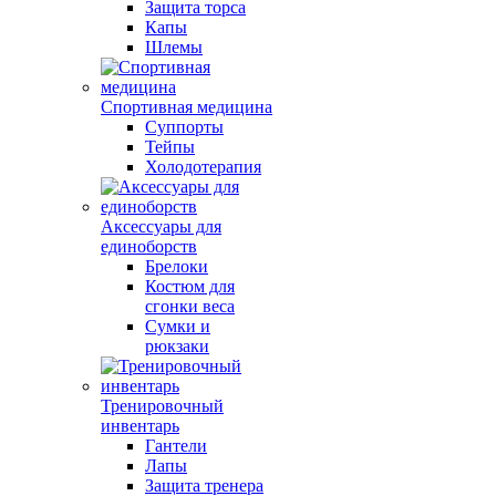
Защита торса
Капы
Шлемы
Спортивная медицина
Суппорты
Тейпы
Холодотерапия
Аксессуары для
единоборств
Брелоки
Костюм для
сгонки веса
Сумки и
рюкзаки
Тренировочный
инвентарь
Гантели
Лапы
Защита тренера