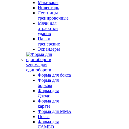
Макивары
Инвентарь
Лестницы
тренировочные
Мячи для
отработки
ударов
Палки
тренерские
Эспандеры
Форма для
единоборств
Форма для бокса
Форма для
борьбы
Форма для
Дзюдо
Форма для
карате
Форма для MMA
Пояса
Форма для
САМБО