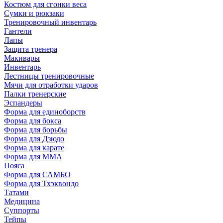
Костюм для сгонки веса
Сумки и рюкзаки
Тренировочный инвентарь
Гантели
Лапы
Защита тренера
Макивары
Инвентарь
Лестницы тренировочные
Мячи для отработки ударов
Палки тренерские
Эспандеры
Форма для единоборств
Форма для бокса
Форма для борьбы
Форма для Дзюдо
Форма для карате
Форма для MMA
Пояса
Форма для САМБО
Форма для Тхэквондо
Татами
Медицина
Суппорты
Тейпы