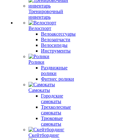
Тренировочный
инвентарь
Велоспорт
Велоаксессуары
Велозапчасти
Велосипеды
Инструменты
Ролики
Раздвижные
ролики
Фитнес ролики
Самокаты
Городские
самокаты
Трехколесные
самокаты
Трюковые
самокаты
Скейтбординг