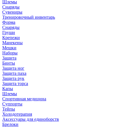
Шлемы
Снаряды
Сувениры
Тренировочный инвентарь
Форма
Снаряды
Груши
Крепежи
Манекены
Мешки
Наборы
Защита
Бинты
Защита ног
Защита паха
Защита рук
Защита торса
Капы
Шлемы
Спортивная медицина
Суппорты
Тейпы
Холодотерапия
Аксессуары для единоборств
Брелоки