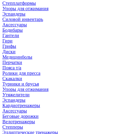
Степплатформы
Упоры для отжимания
Эспандеры
Силовой инвентарь
Аксессуары
Бодибары
Гантели
Гири
Грифы
Диски
Медицинболы
Перчатки
Пояса т/а
Ролики для пресса
Скакалки
Турники и брусья
Упоры для отжимания
Утяжелители
Эспандеры
Кардиотренажеры
Аксессуары
Беговые дорожки
Велотренажеры
Степперы
Эллиптические тренажеры