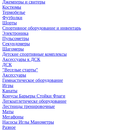
Джемперы и свитеры
Костюмы
Термобелье
Футболки
Шорты
Спортивное оборудование и инвентарь
Электроника
Пульсометры
Секундомеры
Шагомеры
Детские спортивные комплексы
Аксессуары к ДСК
ДСК
"Веселые старты"
Аксессуары
Гимнастическое оборудование
Игры
Канаты
Конусы Барьеры Стойки Флаги
Легкоатлетическе оборудование
Лестницы тренировочные
Маты
Мегафоны
Насосы Иглы Манометры
Разное