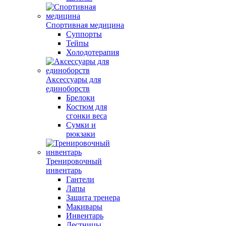
Спортивная медицина
Суппорты
Тейпы
Холодотерапия
Аксессуары для
единоборств
Брелоки
Костюм для
сгонки веса
Сумки и
рюкзаки
Тренировочный
инвентарь
Гантели
Лапы
Защита тренера
Макивары
Инвентарь
Лестницы