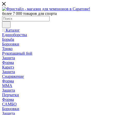
более 7 000 товаров для спорта
Каталог
Единоборства
Борьба
Борцовки
Трико
Рукопашный бой
Защита
Форма
Каратэ
Защита
Снаряжение
Форма
ММА
Защита
Перчатки
Форма
САМБО
Борцовки
Защита