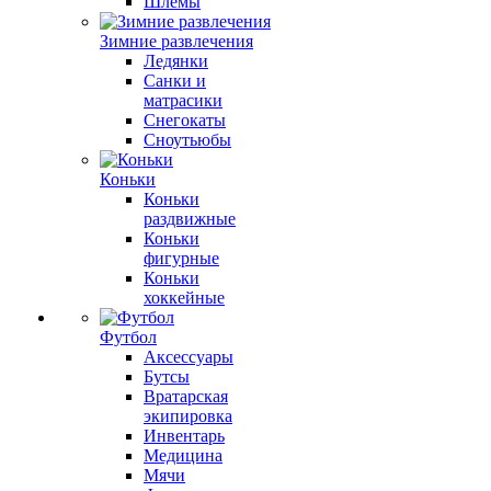
Шлемы
Зимние развлечения
Ледянки
Санки и
матрасики
Снегокаты
Сноутьюбы
Коньки
Коньки
раздвижные
Коньки
фигурные
Коньки
хоккейные
Футбол
Аксессуары
Бутсы
Вратарская
экипировка
Инвентарь
Медицина
Мячи