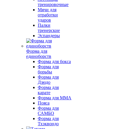
тренировочные
Мячи для
отработки
ударов
Палки
тренерские
Эспандеры
Форма для
единоборств
Форма для бокса
Форма для
борьбы
Форма для
Дзюдо
Форма для
карате
Форма для MMA
Пояса
Форма для
САМБО
Форма для
Тхэквондо