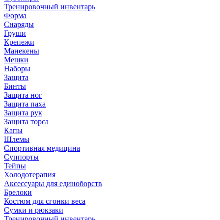
Тренировочный инвентарь
Форма
Снаряды
Груши
Крепежи
Манекены
Мешки
Наборы
Защита
Бинты
Защита ног
Защита паха
Защита рук
Защита торса
Капы
Шлемы
Спортивная медицина
Суппорты
Тейпы
Холодотерапия
Аксессуары для единоборств
Брелоки
Костюм для сгонки веса
Сумки и рюкзаки
Тренировочный инвентарь