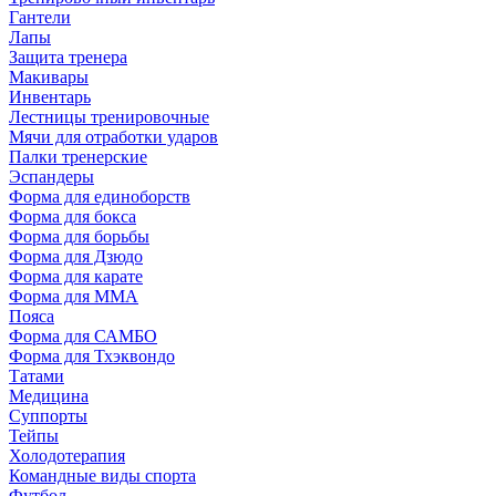
Гантели
Лапы
Защита тренера
Макивары
Инвентарь
Лестницы тренировочные
Мячи для отработки ударов
Палки тренерские
Эспандеры
Форма для единоборств
Форма для бокса
Форма для борьбы
Форма для Дзюдо
Форма для карате
Форма для MMA
Пояса
Форма для САМБО
Форма для Тхэквондо
Татами
Медицина
Суппорты
Тейпы
Холодотерапия
Командные виды спорта
Футбол