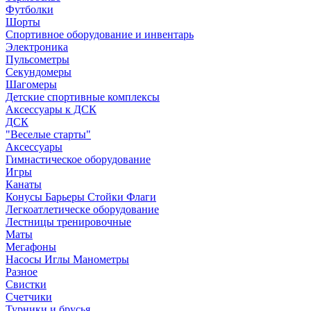
Футболки
Шорты
Спортивное оборудование и инвентарь
Электроника
Пульсометры
Секундомеры
Шагомеры
Детские спортивные комплексы
Аксессуары к ДСК
ДСК
"Веселые старты"
Аксессуары
Гимнастическое оборудование
Игры
Канаты
Конусы Барьеры Стойки Флаги
Легкоатлетическе оборудование
Лестницы тренировочные
Маты
Мегафоны
Насосы Иглы Манометры
Разное
Свистки
Счетчики
Турники и брусья