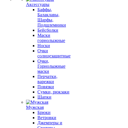
Аксессуары
Баффы,
Балаклавы,
Шарфы,
Подшлемники
Бейсболки
Маски
горнолыжные
Носки
Очки
солнцезащитные
Очки,
Горнолыжные
маски
Перчатки,
варежки
Повязки
Сумки, рюкзаки
Шапки
Мужская
Брюки
Ветровки
Джемперы и
Свитеры