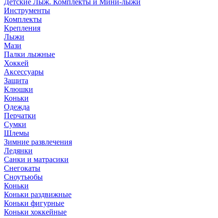
Детские Лыж. Комплекты и Мини-лыжи
Инструменты
Комплекты
Крепления
Лыжи
Мази
Палки лыжные
Хоккей
Аксессуары
Защита
Клюшки
Коньки
Одежда
Перчатки
Сумки
Шлемы
Зимние развлечения
Ледянки
Санки и матрасики
Снегокаты
Сноутьюбы
Коньки
Коньки раздвижные
Коньки фигурные
Коньки хоккейные