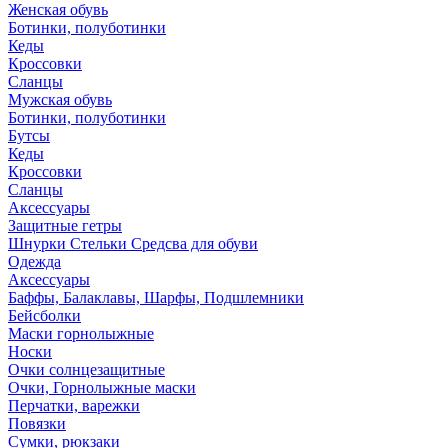
Женская обувь
Ботинки, полуботинки
Кеды
Кроссовки
Сланцы
Мужская обувь
Ботинки, полуботинки
Бутсы
Кеды
Кроссовки
Сланцы
Аксессуары
Защитные гетры
Шнурки Стельки Средсва для обуви
Одежда
Аксессуары
Баффы, Балаклавы, Шарфы, Подшлемники
Бейсболки
Маски горнолыжные
Носки
Очки солнцезащитные
Очки, Горнолыжные маски
Перчатки, варежки
Повязки
Сумки, рюкзаки