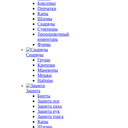
Боксерки
Перчатки
Капы
Шлемы
Снаряды
Сувениры
Тренировочный
инвентарь
Форма
Снаряды
Груши
Крепежи
Манекены
Мешки
Наборы
Защита
Бинты
Защита ног
Защита паха
Защита рук
Защита торса
Капы
Шлемы