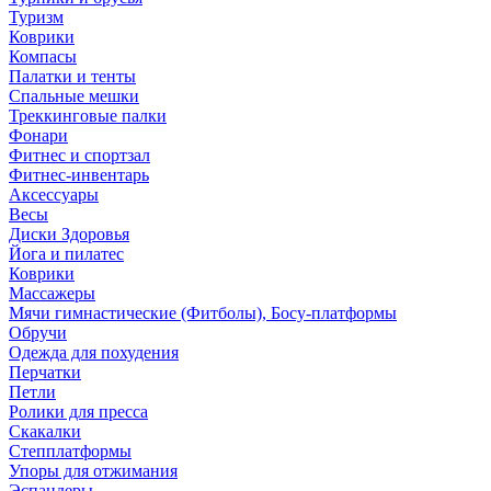
Туризм
Коврики
Компасы
Палатки и тенты
Спальные мешки
Треккинговые палки
Фонари
Фитнес и спортзал
Фитнес-инвентарь
Аксессуары
Весы
Диски Здоровья
Йога и пилатес
Коврики
Массажеры
Мячи гимнастические (Фитболы), Босу-платформы
Обручи
Одежда для похудения
Перчатки
Петли
Ролики для пресса
Скакалки
Степплатформы
Упоры для отжимания
Эспандеры