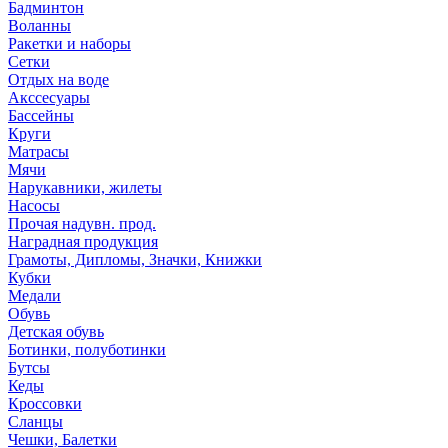
Бадминтон
Воланны
Ракетки и наборы
Сетки
Отдых на воде
Акссесуары
Бассейны
Круги
Матрасы
Мячи
Нарукавники, жилеты
Насосы
Прочая надувн. прод.
Наградная продукция
Грамоты, Дипломы, Значки, Книжки
Кубки
Медали
Обувь
Детская обувь
Ботинки, полуботинки
Бутсы
Кеды
Кроссовки
Сланцы
Чешки, Балетки