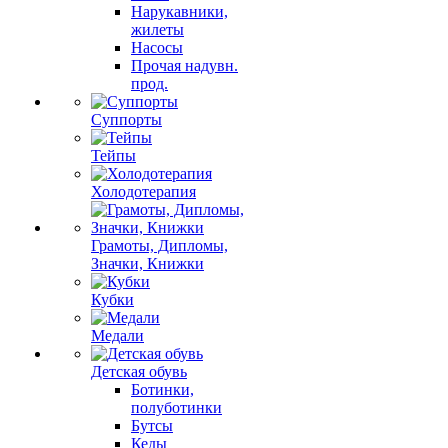
Нарукавники,
жилеты
Насосы
Прочая надувн.
прод.
Суппорты
Тейпы
Холодотерапия
Грамоты, Дипломы,
Значки, Книжки
Кубки
Медали
Детская обувь
Ботинки,
полуботинки
Бутсы
Кеды