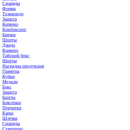
Снаряды
Форма
Тхэквондо
Защита
Кимоно
Кикбоксинг
Брюки
Шорты
Дзюдо
Кимоно
Тайский бокс
Шорты
Наградна продукция
Грамоты
Кубки
Медали
Бокс
Защита
Бинты
Боксерки
Перчатки
Капы
Шлемы
Снаряды
Сувениры