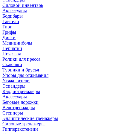
Силовой инвентарь
Аксессуары
Бодибары
Гантели
Гири
Грифы
Диски
Медицинболы
Перчатки
Пояса т/а
Ролики для пресса
Скакалки
Турники и брусья
Упоры для отжимания
Утяжелители
Эспандеры
Кардиотренажеры
Аксессуары
Беговые дорожки
Велотренажеры
Степперы
Эллиптические тренажеры
Силовые тренажеры
Гипперэкстензии