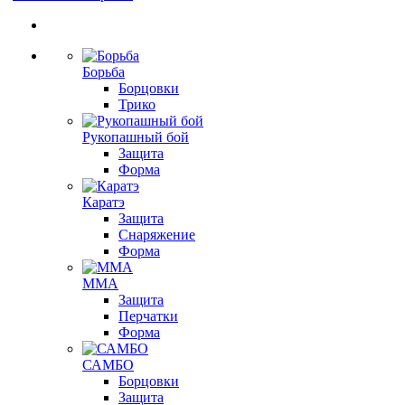
Борьба
Борцовки
Трико
Рукопашный бой
Защита
Форма
Каратэ
Защита
Снаряжение
Форма
ММА
Защита
Перчатки
Форма
САМБО
Борцовки
Защита