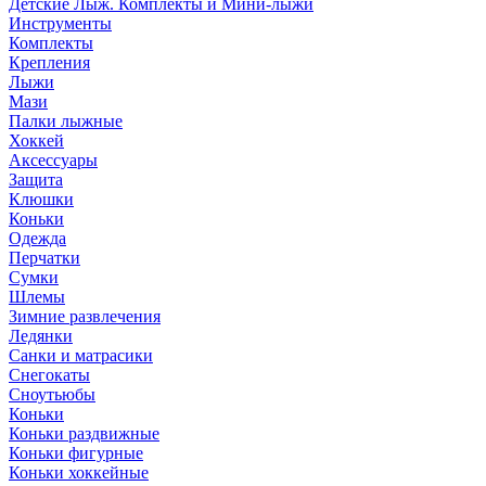
Детские Лыж. Комплекты и Мини-лыжи
Инструменты
Комплекты
Крепления
Лыжи
Мази
Палки лыжные
Хоккей
Аксессуары
Защита
Клюшки
Коньки
Одежда
Перчатки
Сумки
Шлемы
Зимние развлечения
Ледянки
Санки и матрасики
Снегокаты
Сноутьюбы
Коньки
Коньки раздвижные
Коньки фигурные
Коньки хоккейные