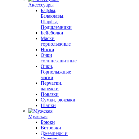
Аксессуары
Баффы,
Балаклавы,
Шарфы,
Подшлемники
Бейсболки
Маски
горнолыжные
Носки
Очки
солнцезащитные
Очки,
Горнолыжные
маски
Перчатки,
варежки
Повязки
Сумки, рюкзаки
Шапки
Мужская
Брюки
Ветровки
Джемперы и
Свитеры