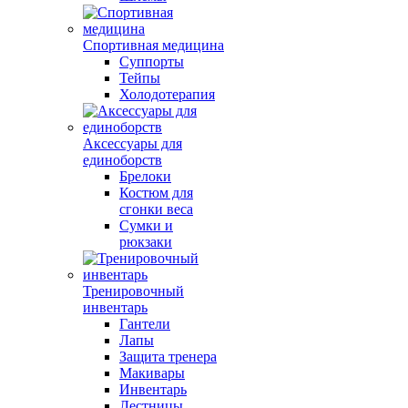
Спортивная медицина
Суппорты
Тейпы
Холодотерапия
Аксессуары для
единоборств
Брелоки
Костюм для
сгонки веса
Сумки и
рюкзаки
Тренировочный
инвентарь
Гантели
Лапы
Защита тренера
Макивары
Инвентарь
Лестницы