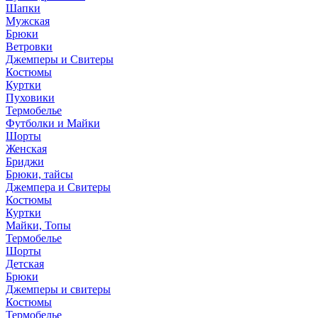
Шапки
Мужская
Брюки
Ветровки
Джемперы и Свитеры
Костюмы
Куртки
Пуховики
Термобелье
Футболки и Майки
Шорты
Женская
Бриджи
Брюки, тайсы
Джемпера и Свитеры
Костюмы
Куртки
Майки, Топы
Термобелье
Шорты
Детская
Брюки
Джемперы и свитеры
Костюмы
Термобелье