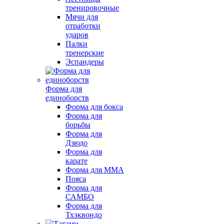
тренировочные
Мячи для
отработки
ударов
Палки
тренерские
Эспандеры
Форма для
единоборств
Форма для бокса
Форма для
борьбы
Форма для
Дзюдо
Форма для
карате
Форма для MMA
Пояса
Форма для
САМБО
Форма для
Тхэквондо