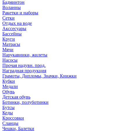
Бадминтон
Воланны
Ракетки и наборы
Сетки
Отдых на воде
Акссесуары
Бассейны
Круги
Матрасы
Мячи
Нарукавники, жилеты
Насосы
Прочая надувн. прод.
Наградная продукция
Грамоты, Дипломы, Значки, Книжки
Кубки
Медали
Обувь
Детская обувь
Ботинки, полуботинки
Бутсы
Кеды
Кроссовки
Сланцы
Чешки, Балетки