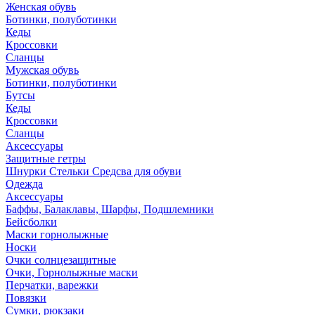
Женская обувь
Ботинки, полуботинки
Кеды
Кроссовки
Сланцы
Мужская обувь
Ботинки, полуботинки
Бутсы
Кеды
Кроссовки
Сланцы
Аксессуары
Защитные гетры
Шнурки Стельки Средсва для обуви
Одежда
Аксессуары
Баффы, Балаклавы, Шарфы, Подшлемники
Бейсболки
Маски горнолыжные
Носки
Очки солнцезащитные
Очки, Горнолыжные маски
Перчатки, варежки
Повязки
Сумки, рюкзаки