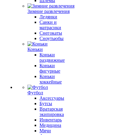
Шлемы
Зимние развлечения
Ледянки
Санки и
матрасики
Снегокаты
Сноутьюбы
Коньки
Коньки
раздвижные
Коньки
фигурные
Коньки
хоккейные
Футбол
Аксессуары
Бутсы
Вратарская
экипировка
Инвентарь
Медицина
Мячи