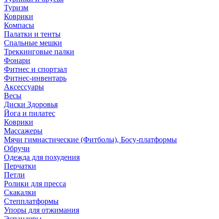
Туризм
Коврики
Компасы
Палатки и тенты
Спальные мешки
Треккинговые палки
Фонари
Фитнес и спортзал
Фитнес-инвентарь
Аксессуары
Весы
Диски Здоровья
Йога и пилатес
Коврики
Массажеры
Мячи гимнастические (Фитболы), Босу-платформы
Обручи
Одежда для похудения
Перчатки
Петли
Ролики для пресса
Скакалки
Степплатформы
Упоры для отжимания
Эспандеры