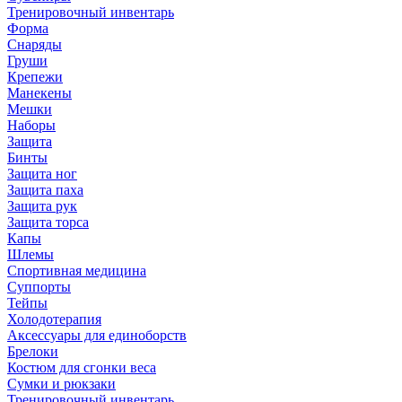
Тренировочный инвентарь
Форма
Снаряды
Груши
Крепежи
Манекены
Мешки
Наборы
Защита
Бинты
Защита ног
Защита паха
Защита рук
Защита торса
Капы
Шлемы
Спортивная медицина
Суппорты
Тейпы
Холодотерапия
Аксессуары для единоборств
Брелоки
Костюм для сгонки веса
Сумки и рюкзаки
Тренировочный инвентарь