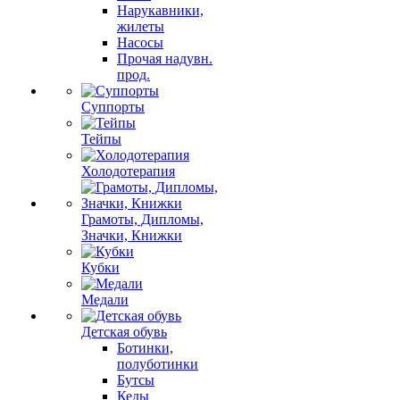
Нарукавники,
жилеты
Насосы
Прочая надувн.
прод.
Суппорты
Тейпы
Холодотерапия
Грамоты, Дипломы,
Значки, Книжки
Кубки
Медали
Детская обувь
Ботинки,
полуботинки
Бутсы
Кеды