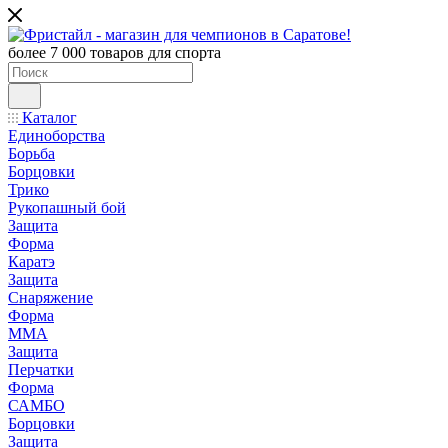
более 7 000 товаров для спорта
Каталог
Единоборства
Борьба
Борцовки
Трико
Рукопашный бой
Защита
Форма
Каратэ
Защита
Снаряжение
Форма
ММА
Защита
Перчатки
Форма
САМБО
Борцовки
Защита