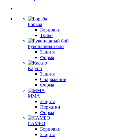
Борьба
Борцовки
Трико
Рукопашный бой
Защита
Форма
Каратэ
Защита
Снаряжение
Форма
ММА
Защита
Перчатки
Форма
САМБО
Борцовки
Защита