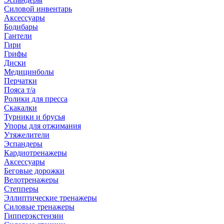
Силовой инвентарь
Аксессуары
Бодибары
Гантели
Гири
Грифы
Диски
Медицинболы
Перчатки
Пояса т/а
Ролики для пресса
Скакалки
Турники и брусья
Упоры для отжимания
Утяжелители
Эспандеры
Кардиотренажеры
Аксессуары
Беговые дорожки
Велотренажеры
Степперы
Эллиптические тренажеры
Силовые тренажеры
Гипперэкстензии