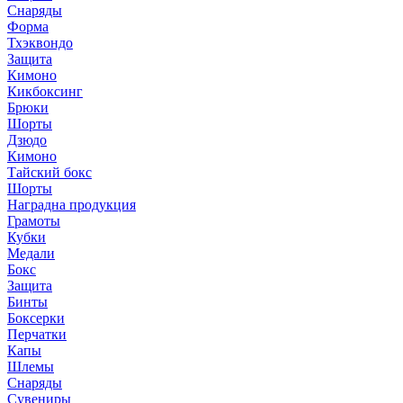
Снаряды
Форма
Тхэквондо
Защита
Кимоно
Кикбоксинг
Брюки
Шорты
Дзюдо
Кимоно
Тайский бокс
Шорты
Наградна продукция
Грамоты
Кубки
Медали
Бокс
Защита
Бинты
Боксерки
Перчатки
Капы
Шлемы
Снаряды
Сувениры