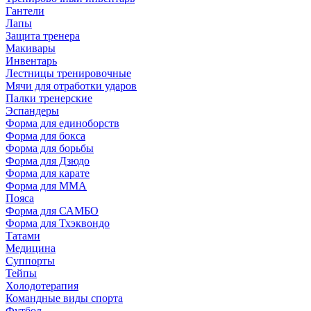
Гантели
Лапы
Защита тренера
Макивары
Инвентарь
Лестницы тренировочные
Мячи для отработки ударов
Палки тренерские
Эспандеры
Форма для единоборств
Форма для бокса
Форма для борьбы
Форма для Дзюдо
Форма для карате
Форма для MMA
Пояса
Форма для САМБО
Форма для Тхэквондо
Татами
Медицина
Суппорты
Тейпы
Холодотерапия
Командные виды спорта
Футбол