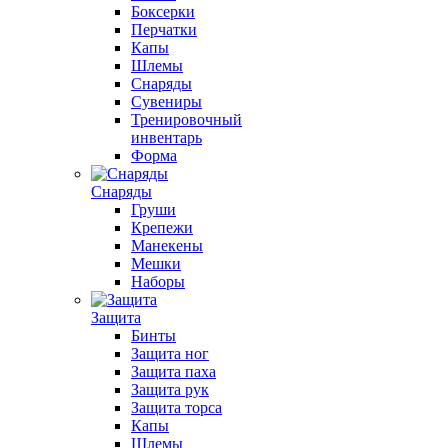
Боксерки
Перчатки
Капы
Шлемы
Снаряды
Сувениры
Тренировочный
инвентарь
Форма
Снаряды
Груши
Крепежи
Манекены
Мешки
Наборы
Защита
Бинты
Защита ног
Защита паха
Защита рук
Защита торса
Капы
Шлемы