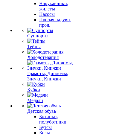
Нарукавники,
жилеты
Насосы
Прочая надувн.
прод.
Суппорты
Тейпы
Холодотерапия
Грамоты, Дипломы,
Значки, Книжки
Кубки
Медали
Детская обувь
Ботинки,
полуботинки
Бутсы
Кеды