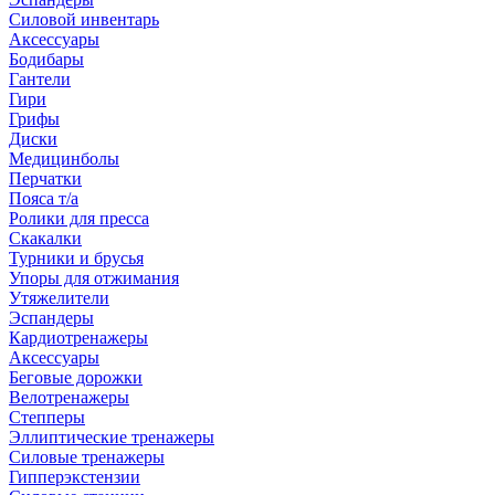
Силовой инвентарь
Аксессуары
Бодибары
Гантели
Гири
Грифы
Диски
Медицинболы
Перчатки
Пояса т/а
Ролики для пресса
Скакалки
Турники и брусья
Упоры для отжимания
Утяжелители
Эспандеры
Кардиотренажеры
Аксессуары
Беговые дорожки
Велотренажеры
Степперы
Эллиптические тренажеры
Силовые тренажеры
Гипперэкстензии