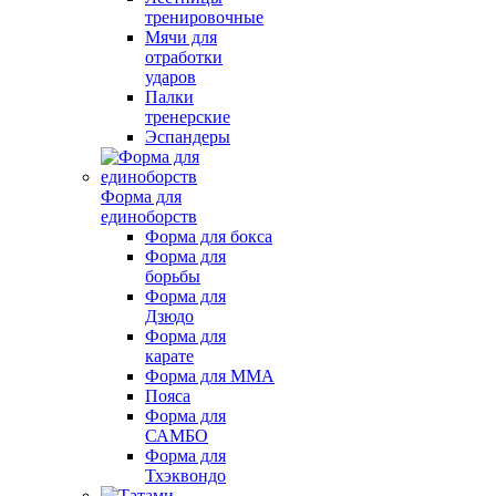
тренировочные
Мячи для
отработки
ударов
Палки
тренерские
Эспандеры
Форма для
единоборств
Форма для бокса
Форма для
борьбы
Форма для
Дзюдо
Форма для
карате
Форма для MMA
Пояса
Форма для
САМБО
Форма для
Тхэквондо