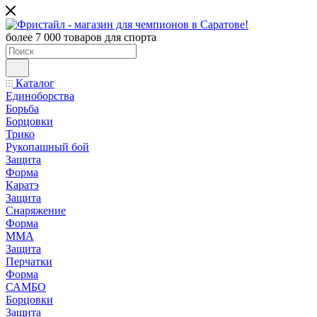
более 7 000 товаров для спорта
Каталог
Единоборства
Борьба
Борцовки
Трико
Рукопашный бой
Защита
Форма
Каратэ
Защита
Снаряжение
Форма
ММА
Защита
Перчатки
Форма
САМБО
Борцовки
Защита