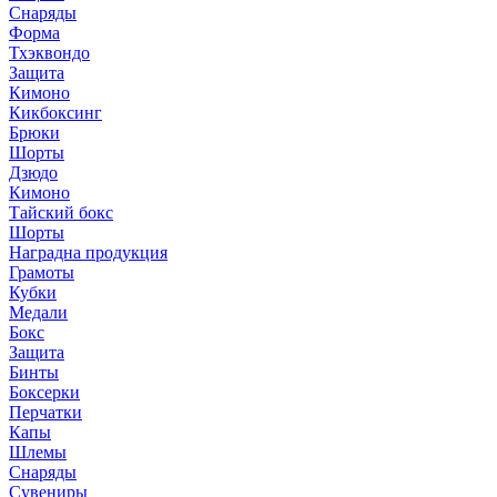
Снаряды
Форма
Тхэквондо
Защита
Кимоно
Кикбоксинг
Брюки
Шорты
Дзюдо
Кимоно
Тайский бокс
Шорты
Наградна продукция
Грамоты
Кубки
Медали
Бокс
Защита
Бинты
Боксерки
Перчатки
Капы
Шлемы
Снаряды
Сувениры