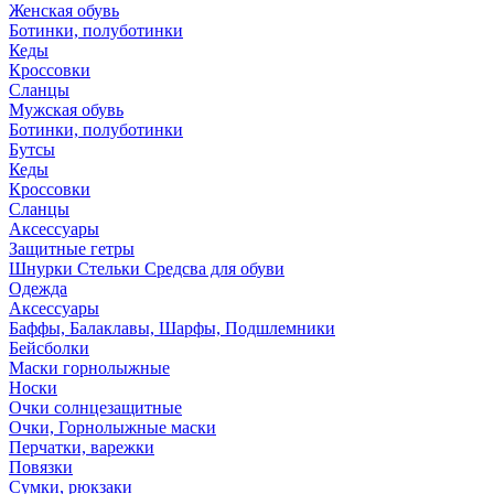
Женская обувь
Ботинки, полуботинки
Кеды
Кроссовки
Сланцы
Мужская обувь
Ботинки, полуботинки
Бутсы
Кеды
Кроссовки
Сланцы
Аксессуары
Защитные гетры
Шнурки Стельки Средсва для обуви
Одежда
Аксессуары
Баффы, Балаклавы, Шарфы, Подшлемники
Бейсболки
Маски горнолыжные
Носки
Очки солнцезащитные
Очки, Горнолыжные маски
Перчатки, варежки
Повязки
Сумки, рюкзаки