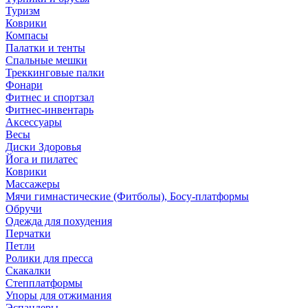
Туризм
Коврики
Компасы
Палатки и тенты
Спальные мешки
Треккинговые палки
Фонари
Фитнес и спортзал
Фитнес-инвентарь
Аксессуары
Весы
Диски Здоровья
Йога и пилатес
Коврики
Массажеры
Мячи гимнастические (Фитболы), Босу-платформы
Обручи
Одежда для похудения
Перчатки
Петли
Ролики для пресса
Скакалки
Степплатформы
Упоры для отжимания
Эспандеры