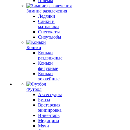
Шлемы
Зимние развлечения
Ледянки
Санки и
матрасики
Снегокаты
Сноутьюбы
Коньки
Коньки
раздвижные
Коньки
фигурные
Коньки
хоккейные
Футбол
Аксессуары
Бутсы
Вратарская
экипировка
Инвентарь
Медицина
Мячи