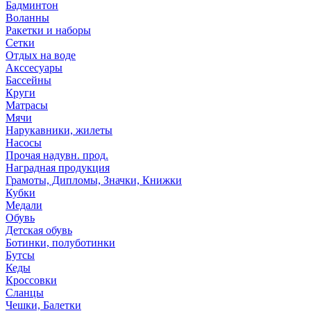
Бадминтон
Воланны
Ракетки и наборы
Сетки
Отдых на воде
Акссесуары
Бассейны
Круги
Матрасы
Мячи
Нарукавники, жилеты
Насосы
Прочая надувн. прод.
Наградная продукция
Грамоты, Дипломы, Значки, Книжки
Кубки
Медали
Обувь
Детская обувь
Ботинки, полуботинки
Бутсы
Кеды
Кроссовки
Сланцы
Чешки, Балетки