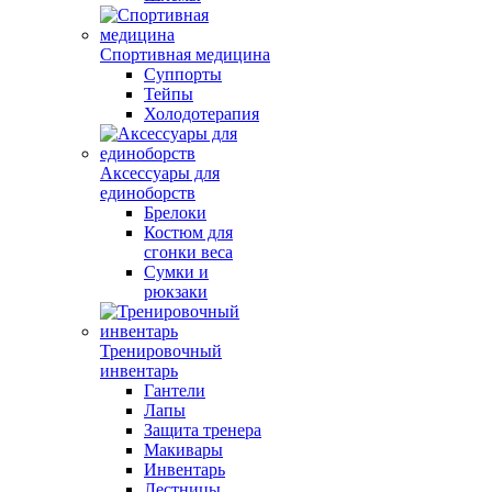
Спортивная медицина
Суппорты
Тейпы
Холодотерапия
Аксессуары для
единоборств
Брелоки
Костюм для
сгонки веса
Сумки и
рюкзаки
Тренировочный
инвентарь
Гантели
Лапы
Защита тренера
Макивары
Инвентарь
Лестницы