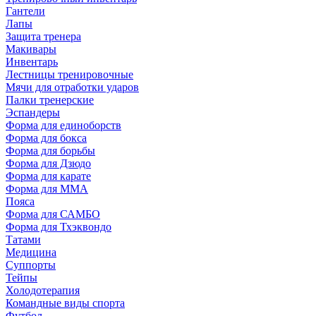
Гантели
Лапы
Защита тренера
Макивары
Инвентарь
Лестницы тренировочные
Мячи для отработки ударов
Палки тренерские
Эспандеры
Форма для единоборств
Форма для бокса
Форма для борьбы
Форма для Дзюдо
Форма для карате
Форма для MMA
Пояса
Форма для САМБО
Форма для Тхэквондо
Татами
Медицина
Суппорты
Тейпы
Холодотерапия
Командные виды спорта
Футбол