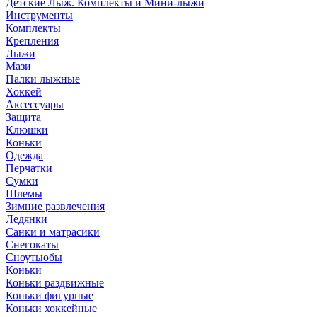
Детские Лыж. Комплекты и Мини-лыжи
Инструменты
Комплекты
Крепления
Лыжи
Мази
Палки лыжные
Хоккей
Аксессуары
Защита
Клюшки
Коньки
Одежда
Перчатки
Сумки
Шлемы
Зимние развлечения
Ледянки
Санки и матрасики
Снегокаты
Сноутьюбы
Коньки
Коньки раздвижные
Коньки фигурные
Коньки хоккейные