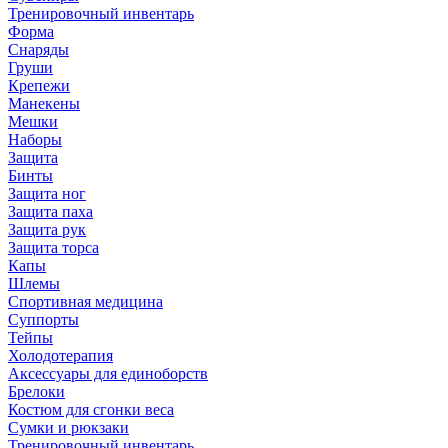
Тренировочный инвентарь
Форма
Снаряды
Груши
Крепежи
Манекены
Мешки
Наборы
Защита
Бинты
Защита ног
Защита паха
Защита рук
Защита торса
Капы
Шлемы
Спортивная медицина
Суппорты
Тейпы
Холодотерапия
Аксессуары для единоборств
Брелоки
Костюм для сгонки веса
Сумки и рюкзаки
Тренировочный инвентарь