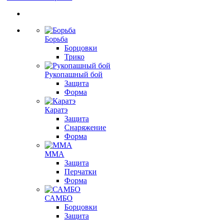
Борьба
Борцовки
Трико
Рукопашный бой
Защита
Форма
Каратэ
Защита
Снаряжение
Форма
ММА
Защита
Перчатки
Форма
САМБО
Борцовки
Защита