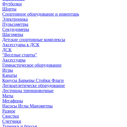
Футболки
Шорты
Спортивное оборудование и инвентарь
Электроника
Пульсометры
Секундомеры
Шагомеры
Детские спортивные комплексы
Аксессуары к ДСК
ДСК
"Веселые старты"
Аксессуары
Гимнастическое оборудование
Игры
Канаты
Конусы Барьеры Стойки Флаги
Легкоатлетическе оборудование
Лестницы тренировочные
Маты
Мегафоны
Насосы Иглы Манометры
Разное
Свистки
Счетчики
Турники и брусья