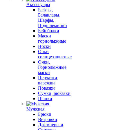
Аксессуары
Баффы,
Балаклавы,
Шарфы,
Подшлемники
Бейсболки
Маски
горнолыжные
Носки
Очки
солнцезащитные
Очки,
Горнолыжные
маски
Перчатки,
варежки
Повязки
Сумки, рюкзаки
Шапки
Мужская
Брюки
Ветровки
Джемперы и
Свитеры