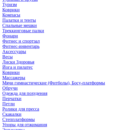
Туризм
Коврики
Компасы
Палатки и тенты
Спальные мешки
Треккинговые палки
Фонари
Фитнес и спортзал
Фитнес-инвентарь
Аксессуары
Весы
Диски Здоровья
Йога и пилатес
Коврики
Массажеры
Мячи гимнастические (Фитболы), Босу-платформы
Обручи
Одежда для похудения
Перчатки
Петли
Ролики для пресса
Скакалки
Степплатформы
Упоры для отжимания
Эспандеры