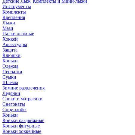
Детские Лыж. Комплекты и Мини-лыжи
Инструменты
Комплекты
Крепления
Лыжи
Мази
Палки лыжные
Хоккей
Аксессуары
Защита
Клюшки
Коньки
Одежда
Перчатки
Сумки
Шлемы
Зимние развлечения
Ледянки
Санки и матрасики
Снегокаты
Сноутьюбы
Коньки
Коньки раздвижные
Коньки фигурные
Коньки хоккейные