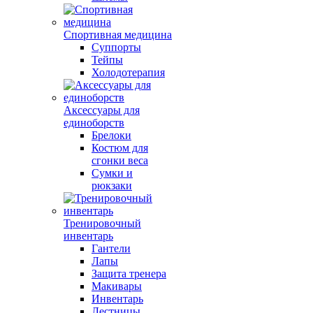
Спортивная медицина
Суппорты
Тейпы
Холодотерапия
Аксессуары для
единоборств
Брелоки
Костюм для
сгонки веса
Сумки и
рюкзаки
Тренировочный
инвентарь
Гантели
Лапы
Защита тренера
Макивары
Инвентарь
Лестницы