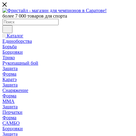
более 7 000 товаров для спорта
Каталог
Единоборства
Борьба
Борцовки
Трико
Рукопашный бой
Защита
Форма
Каратэ
Защита
Снаряжение
Форма
ММА
Защита
Перчатки
Форма
САМБО
Борцовки
Защита