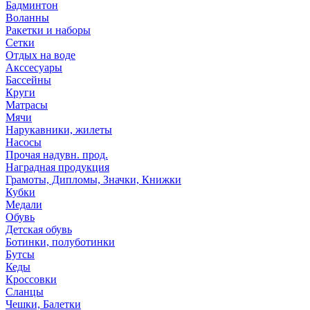
Бадминтон
Воланны
Ракетки и наборы
Сетки
Отдых на воде
Акссесуары
Бассейны
Круги
Матрасы
Мячи
Нарукавники, жилеты
Насосы
Прочая надувн. прод.
Наградная продукция
Грамоты, Дипломы, Значки, Книжки
Кубки
Медали
Обувь
Детская обувь
Ботинки, полуботинки
Бутсы
Кеды
Кроссовки
Сланцы
Чешки, Балетки