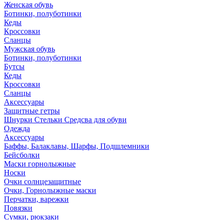
Женская обувь
Ботинки, полуботинки
Кеды
Кроссовки
Сланцы
Мужская обувь
Ботинки, полуботинки
Бутсы
Кеды
Кроссовки
Сланцы
Аксессуары
Защитные гетры
Шнурки Стельки Средсва для обуви
Одежда
Аксессуары
Баффы, Балаклавы, Шарфы, Подшлемники
Бейсболки
Маски горнолыжные
Носки
Очки солнцезащитные
Очки, Горнолыжные маски
Перчатки, варежки
Повязки
Сумки, рюкзаки