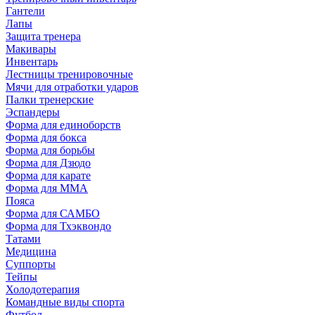
Гантели
Лапы
Защита тренера
Макивары
Инвентарь
Лестницы тренировочные
Мячи для отработки ударов
Палки тренерские
Эспандеры
Форма для единоборств
Форма для бокса
Форма для борьбы
Форма для Дзюдо
Форма для карате
Форма для MMA
Пояса
Форма для САМБО
Форма для Тхэквондо
Татами
Медицина
Суппорты
Тейпы
Холодотерапия
Командные виды спорта
Футбол