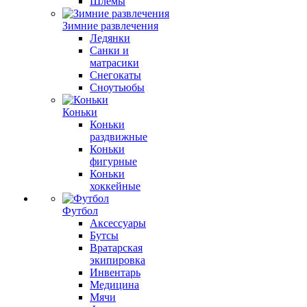
Шлемы
Зимние развлечения
Ледянки
Санки и
матрасики
Снегокаты
Сноутьюбы
Коньки
Коньки
раздвижные
Коньки
фигурные
Коньки
хоккейные
Футбол
Аксессуары
Бутсы
Вратарская
экипировка
Инвентарь
Медицина
Мячи