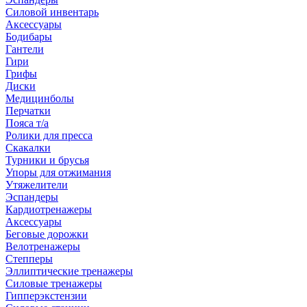
Силовой инвентарь
Аксессуары
Бодибары
Гантели
Гири
Грифы
Диски
Медицинболы
Перчатки
Пояса т/а
Ролики для пресса
Скакалки
Турники и брусья
Упоры для отжимания
Утяжелители
Эспандеры
Кардиотренажеры
Аксессуары
Беговые дорожки
Велотренажеры
Степперы
Эллиптические тренажеры
Силовые тренажеры
Гипперэкстензии