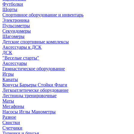
Футболки
Шорты
Спортивное оборудование и инвентарь
Электроника
Пульсометры
Секундомеры
Шагомеры
Детские спортивные комплексы
Аксессуары к ДСК
ДСК
"Веселые старты"
Аксессуары
Гимнастическое оборудование
Игры
Канаты
Конусы Барьеры Стойки Флаги
Легкоатлетическе оборудование
Лестницы тренировочные
Маты
Мегафоны
Насосы Иглы Манометры
Разное
Свистки
Счетчики
Турники и брусья