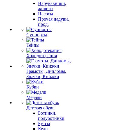
Нарукавники,
жилеты
Насосы
Прочая надувн.
прод.
Суппорты
Тейпы
Холодотерапия
Грамоты, Дипломы,
Значки, Книжки
Кубки
Медали
Детская обувь
Ботинки,
полуботинки
Бутсы
Кеды