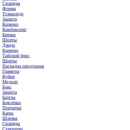
Снаряды
Форма
Тхэквондо
Защита
Кимоно
Кикбоксинг
Брюки
Шорты
Дзюдо
Кимоно
Тайский бокс
Шорты
Наградна продукция
Грамоты
Кубки
Медали
Бокс
Защита
Бинты
Боксерки
Перчатки
Капы
Шлемы
Снаряды
Сувениры