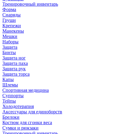
Тренировочный инвентарь
Форма
Снаряды
Груши
Крепежи
Манекены
Мешки
Наборы
Защита
Бинты
Защита ног
Защита паха
Защита рук
Защита торса
Капы
Шлемы
Спортивная медицина
Суппорты
Тейпы
Холодотерапия
Аксессуары для единоборств
Брелоки
Костюм для сгонки веса
Сумки и рюкзаки
Тренировочный инвентарь