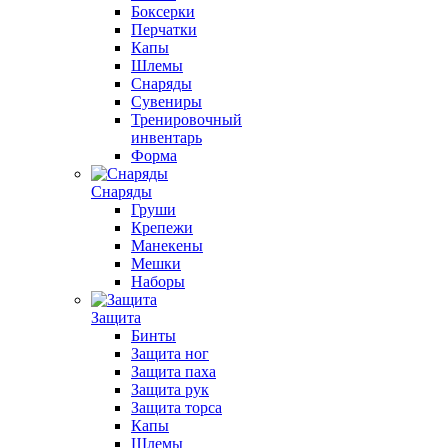
Боксерки
Перчатки
Капы
Шлемы
Снаряды
Сувениры
Тренировочный
инвентарь
Форма
Снаряды
Груши
Крепежи
Манекены
Мешки
Наборы
Защита
Бинты
Защита ног
Защита паха
Защита рук
Защита торса
Капы
Шлемы