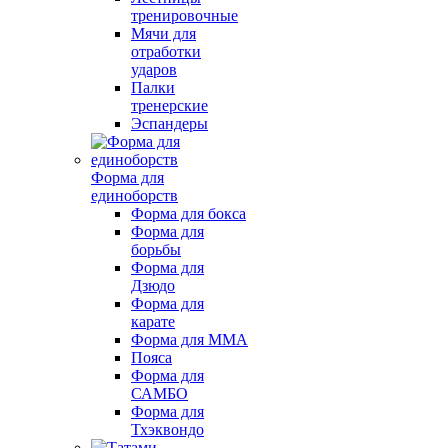
тренировочные
Мячи для
отработки
ударов
Палки
тренерские
Эспандеры
Форма для
единоборств
Форма для бокса
Форма для
борьбы
Форма для
Дзюдо
Форма для
карате
Форма для MMA
Пояса
Форма для
САМБО
Форма для
Тхэквондо