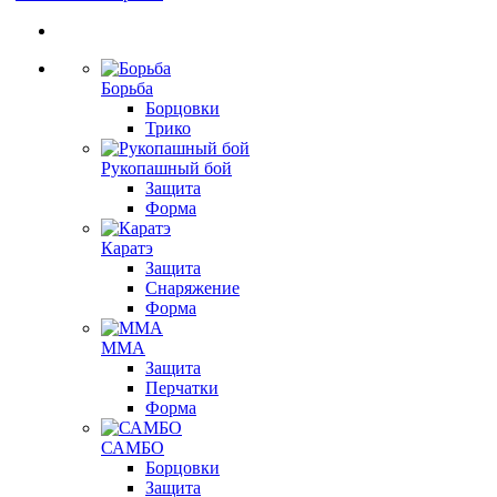
Борьба
Борцовки
Трико
Рукопашный бой
Защита
Форма
Каратэ
Защита
Снаряжение
Форма
ММА
Защита
Перчатки
Форма
САМБО
Борцовки
Защита