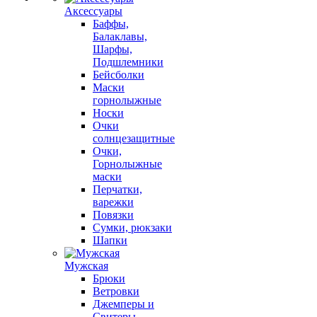
Аксессуары
Баффы,
Балаклавы,
Шарфы,
Подшлемники
Бейсболки
Маски
горнолыжные
Носки
Очки
солнцезащитные
Очки,
Горнолыжные
маски
Перчатки,
варежки
Повязки
Сумки, рюкзаки
Шапки
Мужская
Брюки
Ветровки
Джемперы и
Свитеры