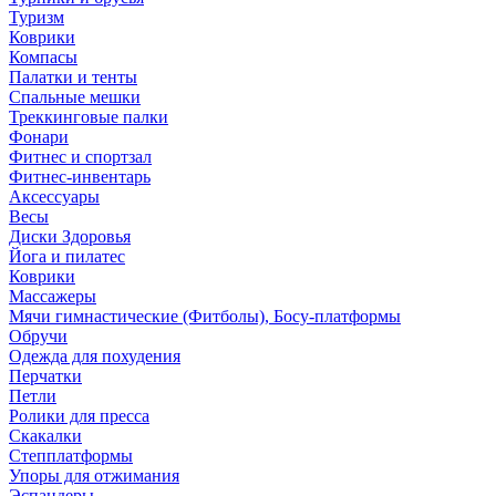
Туризм
Коврики
Компасы
Палатки и тенты
Спальные мешки
Треккинговые палки
Фонари
Фитнес и спортзал
Фитнес-инвентарь
Аксессуары
Весы
Диски Здоровья
Йога и пилатес
Коврики
Массажеры
Мячи гимнастические (Фитболы), Босу-платформы
Обручи
Одежда для похудения
Перчатки
Петли
Ролики для пресса
Скакалки
Степплатформы
Упоры для отжимания
Эспандеры