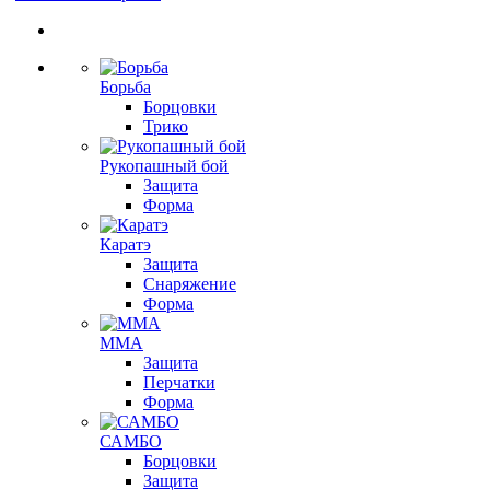
Борьба
Борцовки
Трико
Рукопашный бой
Защита
Форма
Каратэ
Защита
Снаряжение
Форма
ММА
Защита
Перчатки
Форма
САМБО
Борцовки
Защита