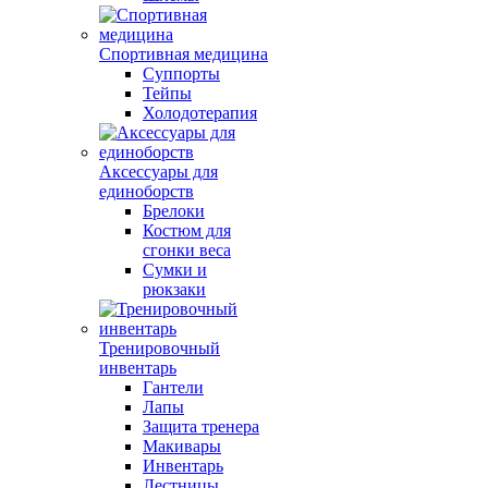
Спортивная медицина
Суппорты
Тейпы
Холодотерапия
Аксессуары для
единоборств
Брелоки
Костюм для
сгонки веса
Сумки и
рюкзаки
Тренировочный
инвентарь
Гантели
Лапы
Защита тренера
Макивары
Инвентарь
Лестницы