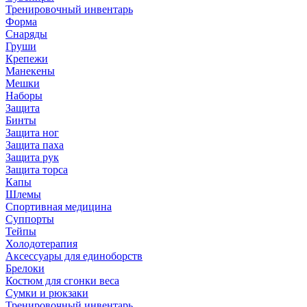
Тренировочный инвентарь
Форма
Снаряды
Груши
Крепежи
Манекены
Мешки
Наборы
Защита
Бинты
Защита ног
Защита паха
Защита рук
Защита торса
Капы
Шлемы
Спортивная медицина
Суппорты
Тейпы
Холодотерапия
Аксессуары для единоборств
Брелоки
Костюм для сгонки веса
Сумки и рюкзаки
Тренировочный инвентарь