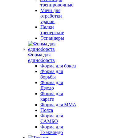
тренировочные
Мячи для
отработки
ударов
Палки
тренерские
Эспандеры
Форма для
единоборств
Форма для бокса
Форма для
борьбы
Форма для
Дзюдо
Форма для
карате
Форма для MMA
Пояса
Форма для
САМБО
Форма для
Тхэквондо