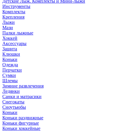
Детские Лыж. Комплекты и Мини-лыжи
Инструменты
Комплекты
Крепления
Лыжи
Мази
Палки лыжные
Хоккей
Аксессуары
Защита
Клюшки
Коньки
Одежда
Перчатки
Сумки
Шлемы
Зимние развлечения
Ледянки
Санки и матрасики
Снегокаты
Сноутьюбы
Коньки
Коньки раздвижные
Коньки фигурные
Коньки хоккейные