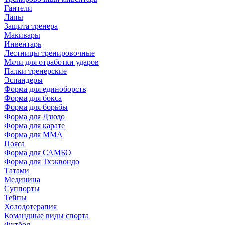
Гантели
Лапы
Защита тренера
Макивары
Инвентарь
Лестницы тренировочные
Мячи для отработки ударов
Палки тренерские
Эспандеры
Форма для единоборств
Форма для бокса
Форма для борьбы
Форма для Дзюдо
Форма для карате
Форма для MMA
Пояса
Форма для САМБО
Форма для Тхэквондо
Татами
Медицина
Суппорты
Тейпы
Холодотерапия
Командные виды спорта
Футбол