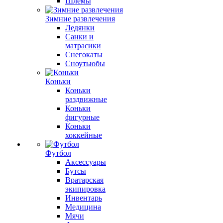
Шлемы
Зимние развлечения
Ледянки
Санки и
матрасики
Снегокаты
Сноутьюбы
Коньки
Коньки
раздвижные
Коньки
фигурные
Коньки
хоккейные
Футбол
Аксессуары
Бутсы
Вратарская
экипировка
Инвентарь
Медицина
Мячи