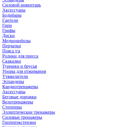
Силовой инвентарь
Аксессуары
Бодибары
Гантели
Гири
Грифы
Диски
Медицинболы
Перчатки
Пояса т/а
Ролики для пресса
Скакалки
Турники и брусья
Упоры для отжимания
Утяжелители
Эспандеры
Кардиотренажеры
Аксессуары
Беговые дорожки
Велотренажеры
Степперы
Эллиптические тренажеры
Силовые тренажеры
Гипперэкстензии