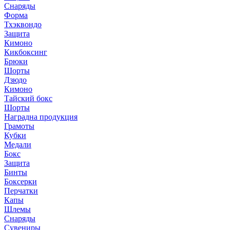
Снаряды
Форма
Тхэквондо
Защита
Кимоно
Кикбоксинг
Брюки
Шорты
Дзюдо
Кимоно
Тайский бокс
Шорты
Наградна продукция
Грамоты
Кубки
Медали
Бокс
Защита
Бинты
Боксерки
Перчатки
Капы
Шлемы
Снаряды
Сувениры