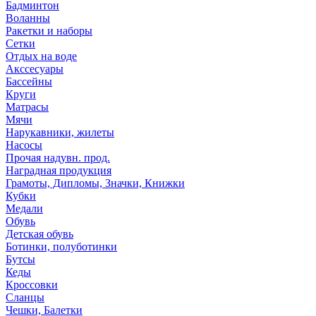
Бадминтон
Воланны
Ракетки и наборы
Сетки
Отдых на воде
Акссесуары
Бассейны
Круги
Матрасы
Мячи
Нарукавники, жилеты
Насосы
Прочая надувн. прод.
Наградная продукция
Грамоты, Дипломы, Значки, Книжки
Кубки
Медали
Обувь
Детская обувь
Ботинки, полуботинки
Бутсы
Кеды
Кроссовки
Сланцы
Чешки, Балетки