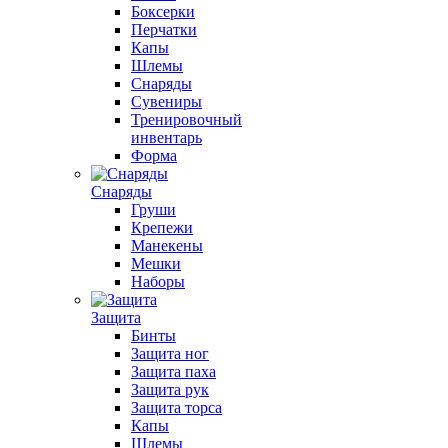
Боксерки
Перчатки
Капы
Шлемы
Снаряды
Сувениры
Тренировочный
инвентарь
Форма
Снаряды
Груши
Крепежи
Манекены
Мешки
Наборы
Защита
Бинты
Защита ног
Защита паха
Защита рук
Защита торса
Капы
Шлемы