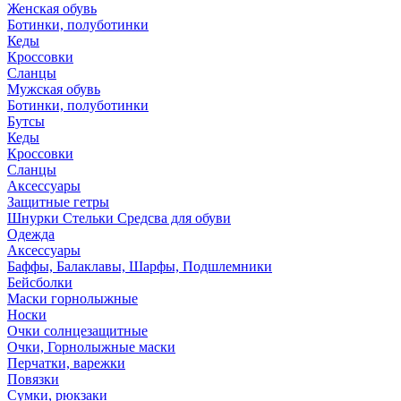
Женская обувь
Ботинки, полуботинки
Кеды
Кроссовки
Сланцы
Мужская обувь
Ботинки, полуботинки
Бутсы
Кеды
Кроссовки
Сланцы
Аксессуары
Защитные гетры
Шнурки Стельки Средсва для обуви
Одежда
Аксессуары
Баффы, Балаклавы, Шарфы, Подшлемники
Бейсболки
Маски горнолыжные
Носки
Очки солнцезащитные
Очки, Горнолыжные маски
Перчатки, варежки
Повязки
Сумки, рюкзаки