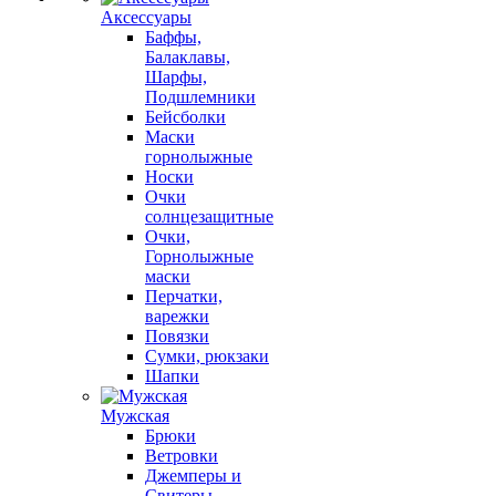
Аксессуары
Баффы,
Балаклавы,
Шарфы,
Подшлемники
Бейсболки
Маски
горнолыжные
Носки
Очки
солнцезащитные
Очки,
Горнолыжные
маски
Перчатки,
варежки
Повязки
Сумки, рюкзаки
Шапки
Мужская
Брюки
Ветровки
Джемперы и
Свитеры