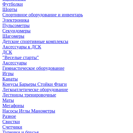
Футболки
Шорты
Спортивное оборудование и инвентарь
Электроника
Пульсометры
Секундомеры
Шагомеры
Детские спортивные комплексы
Аксессуары к ДСК
ДСК
"Веселые старты"
Аксессуары
Гимнастическое оборудование
Игры
Канаты
Конусы Барьеры Стойки Флаги
Легкоатлетическе оборудование
Лестницы тренировочные
Маты
Мегафоны
Насосы Иглы Манометры
Разное
Свистки
Счетчики
Турники и брусья