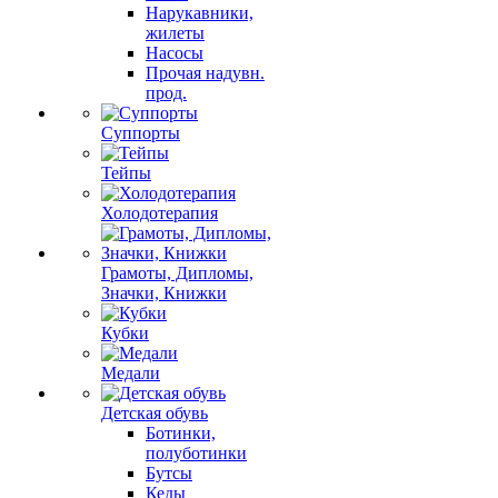
Нарукавники,
жилеты
Насосы
Прочая надувн.
прод.
Суппорты
Тейпы
Холодотерапия
Грамоты, Дипломы,
Значки, Книжки
Кубки
Медали
Детская обувь
Ботинки,
полуботинки
Бутсы
Кеды