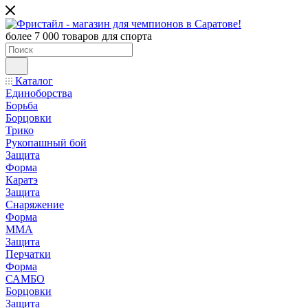
более 7 000 товаров для спорта
Каталог
Единоборства
Борьба
Борцовки
Трико
Рукопашный бой
Защита
Форма
Каратэ
Защита
Снаряжение
Форма
ММА
Защита
Перчатки
Форма
САМБО
Борцовки
Защита