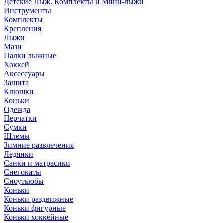
Детские Лыж. Комплекты и Мини-лыжи
Инструменты
Комплекты
Крепления
Лыжи
Мази
Палки лыжные
Хоккей
Аксессуары
Защита
Клюшки
Коньки
Одежда
Перчатки
Сумки
Шлемы
Зимние развлечения
Ледянки
Санки и матрасики
Снегокаты
Сноутьюбы
Коньки
Коньки раздвижные
Коньки фигурные
Коньки хоккейные