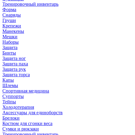
Тренировочный инвентарь
Форма
Снаряды
Груши
Крепежи
Манекены
Мешки
Наборы
Защита
Бинты
Защита ног
Защита паха
Защита рук
Защита торса
Капы
Шлемы
Спортивная медицина
Суппорты
Тейпы
Холодотерапия
Аксессуары для единоборств
Брелоки
Костюм для сгонки веса
Сумки и рюкзаки
Тренировочный инвентарь