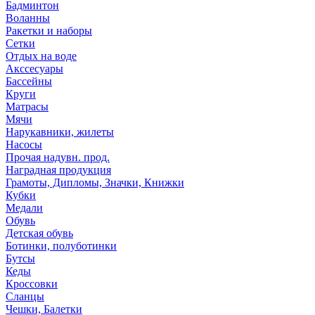
Бадминтон
Воланны
Ракетки и наборы
Сетки
Отдых на воде
Акссесуары
Бассейны
Круги
Матрасы
Мячи
Нарукавники, жилеты
Насосы
Прочая надувн. прод.
Наградная продукция
Грамоты, Дипломы, Значки, Книжки
Кубки
Медали
Обувь
Детская обувь
Ботинки, полуботинки
Бутсы
Кеды
Кроссовки
Сланцы
Чешки, Балетки