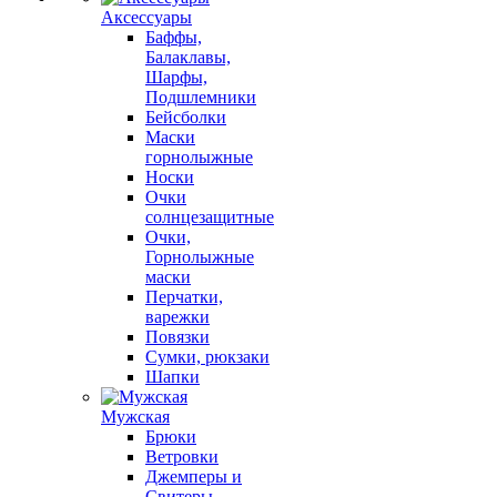
Аксессуары
Баффы,
Балаклавы,
Шарфы,
Подшлемники
Бейсболки
Маски
горнолыжные
Носки
Очки
солнцезащитные
Очки,
Горнолыжные
маски
Перчатки,
варежки
Повязки
Сумки, рюкзаки
Шапки
Мужская
Брюки
Ветровки
Джемперы и
Свитеры