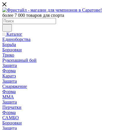
более 7 000 товаров для спорта
Каталог
Единоборства
Борьба
Борцовки
Трико
Рукопашный бой
Защита
Форма
Каратэ
Защита
Снаряжение
Форма
ММА
Защита
Перчатки
Форма
САМБО
Борцовки
Защита