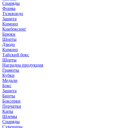
Снаряды
Форма
Тхэквондо
Защита
Кимоно
Кикбоксинг
Брюки
Шорты
Дзюдо
Кимоно
Тайский бокс
Шорты
Наградна продукция
Грамоты
Кубки
Медали
Бокс
Защита
Бинты
Боксерки
Перчатки
Капы
Шлемы
Снаряды
Сувениры