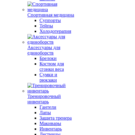
Спортивная медицина
Суппорты
Тейпы
Холодотерапия
Аксессуары для
единоборств
Брелоки
Костюм для
сгонки веса
Сумки и
рюкзаки
Тренировочный
инвентарь
Гантели
Лапы
Защита тренера
Макивары
Инвентарь
Лестницы