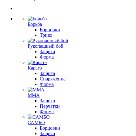
Борьба
Борцовки
Трико
Рукопашный бой
Защита
Форма
Каратэ
Защита
Снаряжение
Форма
ММА
Защита
Перчатки
Форма
САМБО
Борцовки
Защита