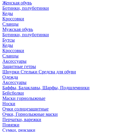
Женская обувь
Ботинки, полуботинки
Кеды
Кроссовки
Сланцы
Мужская обувь
Ботинки, полуботинки
Бутсы
Кеды
Кроссовки
Сланцы
Аксессуары
Защитные гетры
Шнурки Стельки Средсва для обуви
Одежда
Аксессуары
Баффы, Балаклавы, Шарфы, Подшлемники
Бейсболки
Маски горнолыжные
Носки
Очки солнцезащитные
Очки, Горнолыжные маски
Перчатки, варежки
Повязки
Сумки, рюкзаки