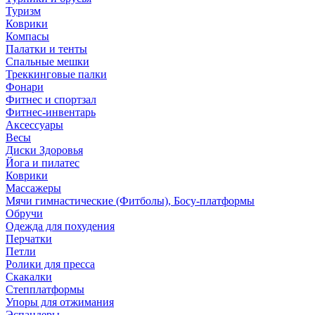
Туризм
Коврики
Компасы
Палатки и тенты
Спальные мешки
Треккинговые палки
Фонари
Фитнес и спортзал
Фитнес-инвентарь
Аксессуары
Весы
Диски Здоровья
Йога и пилатес
Коврики
Массажеры
Мячи гимнастические (Фитболы), Босу-платформы
Обручи
Одежда для похудения
Перчатки
Петли
Ролики для пресса
Скакалки
Степплатформы
Упоры для отжимания
Эспандеры