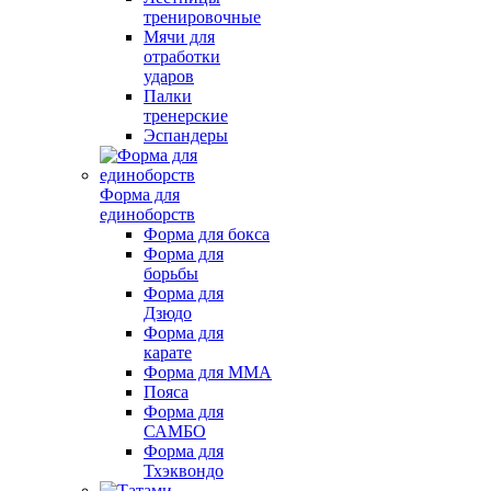
тренировочные
Мячи для
отработки
ударов
Палки
тренерские
Эспандеры
Форма для
единоборств
Форма для бокса
Форма для
борьбы
Форма для
Дзюдо
Форма для
карате
Форма для MMA
Пояса
Форма для
САМБО
Форма для
Тхэквондо