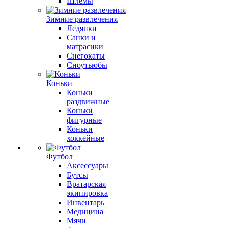
Шлемы
Зимние развлечения
Ледянки
Санки и
матрасики
Снегокаты
Сноутьюбы
Коньки
Коньки
раздвижные
Коньки
фигурные
Коньки
хоккейные
Футбол
Аксессуары
Бутсы
Вратарская
экипировка
Инвентарь
Медицина
Мячи