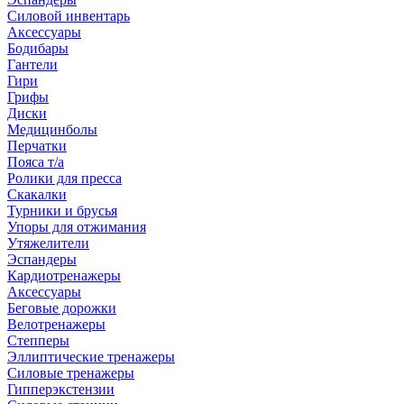
Силовой инвентарь
Аксессуары
Бодибары
Гантели
Гири
Грифы
Диски
Медицинболы
Перчатки
Пояса т/а
Ролики для пресса
Скакалки
Турники и брусья
Упоры для отжимания
Утяжелители
Эспандеры
Кардиотренажеры
Аксессуары
Беговые дорожки
Велотренажеры
Степперы
Эллиптические тренажеры
Силовые тренажеры
Гипперэкстензии