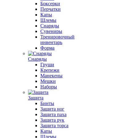
Боксерки
Перчатки
Капы
Шлемы
Снаряды
Сувениры
Тренировочный
инвентарь
Форма
Снаряды
Груши
Крепежи
Манекены
Мешки
Наборы
Защита
Бинты
Защита ног
Защита паха
Защита рук
Защита торса
Капы
Шлемы