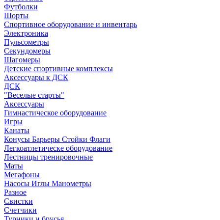
Футболки
Шорты
Спортивное оборудование и инвентарь
Электроника
Пульсометры
Секундомеры
Шагомеры
Детские спортивные комплексы
Аксессуары к ДСК
ДСК
"Веселые старты"
Аксессуары
Гимнастическое оборудование
Игры
Канаты
Конусы Барьеры Стойки Флаги
Легкоатлетическе оборудование
Лестницы тренировочные
Маты
Мегафоны
Насосы Иглы Манометры
Разное
Свистки
Счетчики
Турники и брусья