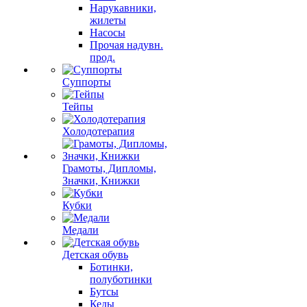
Нарукавники,
жилеты
Насосы
Прочая надувн.
прод.
Суппорты
Тейпы
Холодотерапия
Грамоты, Дипломы,
Значки, Книжки
Кубки
Медали
Детская обувь
Ботинки,
полуботинки
Бутсы
Кеды