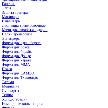
Гантели
Лапы
Защита тренера
Макивары
Инвентарь
Лестницы тренировочные
Мячи для отработки ударов
Палки тренерские
Эспандеры
Форма для единоборств
Форма для бокса
Форма для борьбы
Форма для Дзюдо
Форма для карате
Форма для MMA
Пояса
Форма для САМБО
Форма для Тхэквондо
Татами
Медицина
Суппорты
Тейпы
Холодотерапия
Командные виды спорта
Футбол