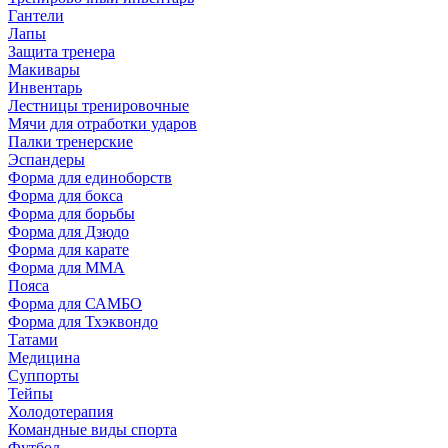
Гантели
Лапы
Защита тренера
Макивары
Инвентарь
Лестницы тренировочные
Мячи для отработки ударов
Палки тренерские
Эспандеры
Форма для единоборств
Форма для бокса
Форма для борьбы
Форма для Дзюдо
Форма для карате
Форма для MMA
Пояса
Форма для САМБО
Форма для Тхэквондо
Татами
Медицина
Суппорты
Тейпы
Холодотерапия
Командные виды спорта
Футбол