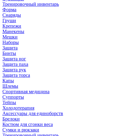
Тренировочный инвентарь
Форма
Снаряды
Груши
Крепежи
Манекены
Мешки
Наборы
Защита
Бинты
Защита ног
Защита паха
Защита рук
Защита торса
Капы
Шлемы
Спортивная медицина
Суппорты
Тейпы
Холодотерапия
Аксессуары для единоборств
Брелоки
Костюм для сгонки веса
Сумки и рюкзаки
Тренировочный инвентарь