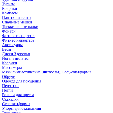
Туризм
Коврики
Компасы
Палатки и тенты
Спальные мешки
Треккинговые палки
Фонари
Фитнес и спортзал
Фитнес-инвентарь
Аксессуары
Весы
Диски Здоровья
Йога и пилатес
Коврики
Массажеры
Мячи гимнастические (Фитболы), Босу-платформы
Обручи
Одежда для похудения
Перчатки
Петли
Ролики для пресса
Скакалки
Степплатформы
Упоры для отжимания
Эспандеры