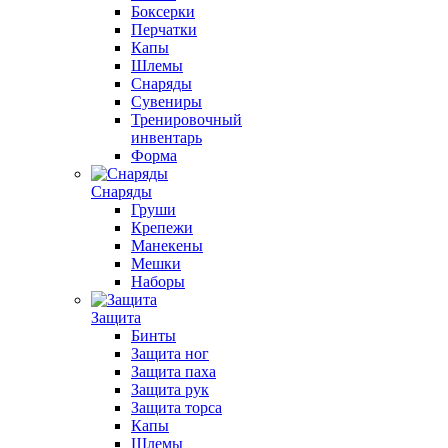
Боксерки
Перчатки
Капы
Шлемы
Снаряды
Сувениры
Тренировочный
инвентарь
Форма
Снаряды
Груши
Крепежи
Манекены
Мешки
Наборы
Защита
Бинты
Защита ног
Защита паха
Защита рук
Защита торса
Капы
Шлемы