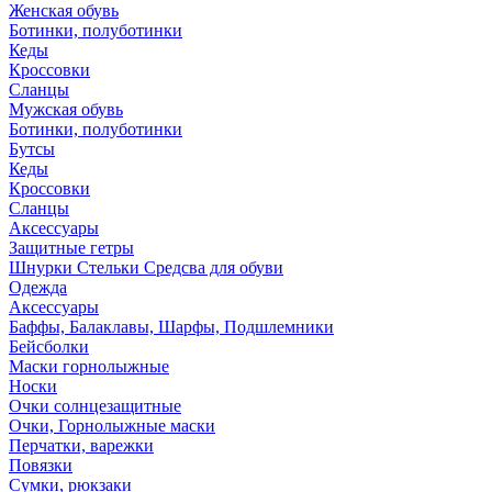
Женская обувь
Ботинки, полуботинки
Кеды
Кроссовки
Сланцы
Мужская обувь
Ботинки, полуботинки
Бутсы
Кеды
Кроссовки
Сланцы
Аксессуары
Защитные гетры
Шнурки Стельки Средсва для обуви
Одежда
Аксессуары
Баффы, Балаклавы, Шарфы, Подшлемники
Бейсболки
Маски горнолыжные
Носки
Очки солнцезащитные
Очки, Горнолыжные маски
Перчатки, варежки
Повязки
Сумки, рюкзаки