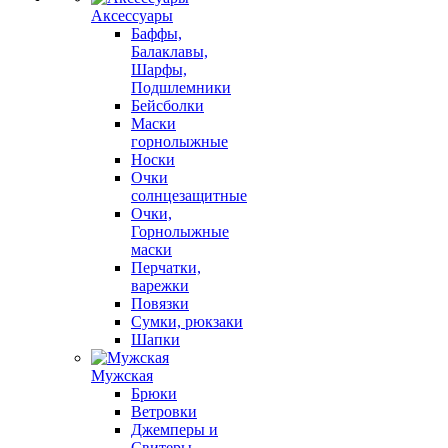
Аксессуары
Баффы,
Балаклавы,
Шарфы,
Подшлемники
Бейсболки
Маски
горнолыжные
Носки
Очки
солнцезащитные
Очки,
Горнолыжные
маски
Перчатки,
варежки
Повязки
Сумки, рюкзаки
Шапки
Мужская
Брюки
Ветровки
Джемперы и
Свитеры