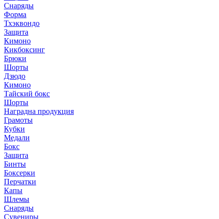
Снаряды
Форма
Тхэквондо
Защита
Кимоно
Кикбоксинг
Брюки
Шорты
Дзюдо
Кимоно
Тайский бокс
Шорты
Наградна продукция
Грамоты
Кубки
Медали
Бокс
Защита
Бинты
Боксерки
Перчатки
Капы
Шлемы
Снаряды
Сувениры