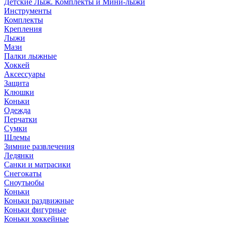
Детские Лыж. Комплекты и Мини-лыжи
Инструменты
Комплекты
Крепления
Лыжи
Мази
Палки лыжные
Хоккей
Аксессуары
Защита
Клюшки
Коньки
Одежда
Перчатки
Сумки
Шлемы
Зимние развлечения
Ледянки
Санки и матрасики
Снегокаты
Сноутьюбы
Коньки
Коньки раздвижные
Коньки фигурные
Коньки хоккейные