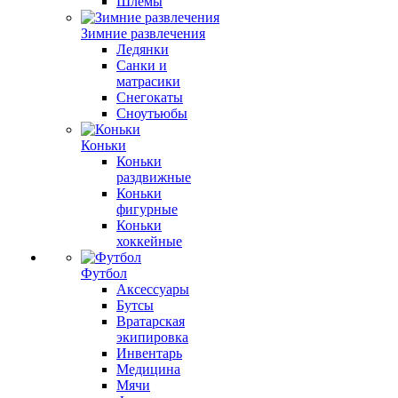
Шлемы
Зимние развлечения
Ледянки
Санки и
матрасики
Снегокаты
Сноутьюбы
Коньки
Коньки
раздвижные
Коньки
фигурные
Коньки
хоккейные
Футбол
Аксессуары
Бутсы
Вратарская
экипировка
Инвентарь
Медицина
Мячи