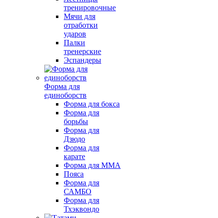
тренировочные
Мячи для
отработки
ударов
Палки
тренерские
Эспандеры
Форма для
единоборств
Форма для бокса
Форма для
борьбы
Форма для
Дзюдо
Форма для
карате
Форма для MMA
Пояса
Форма для
САМБО
Форма для
Тхэквондо