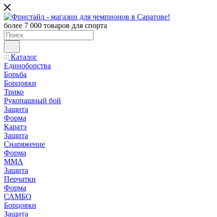
более 7 000 товаров для спорта
Каталог
Единоборства
Борьба
Борцовки
Трико
Рукопашный бой
Защита
Форма
Каратэ
Защита
Снаряжение
Форма
ММА
Защита
Перчатки
Форма
САМБО
Борцовки
Защита