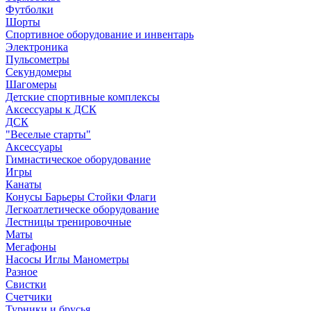
Футболки
Шорты
Спортивное оборудование и инвентарь
Электроника
Пульсометры
Секундомеры
Шагомеры
Детские спортивные комплексы
Аксессуары к ДСК
ДСК
"Веселые старты"
Аксессуары
Гимнастическое оборудование
Игры
Канаты
Конусы Барьеры Стойки Флаги
Легкоатлетическе оборудование
Лестницы тренировочные
Маты
Мегафоны
Насосы Иглы Манометры
Разное
Свистки
Счетчики
Турники и брусья