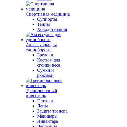
Спортивная медицина
Суппорты
Тейпы
Холодотерапия
Аксессуары для
единоборств
Брелоки
Костюм для
сгонки веса
Сумки и
рюкзаки
Тренировочный
инвентарь
Гантели
Лапы
Защита тренера
Макивары
Инвентарь
Лестницы