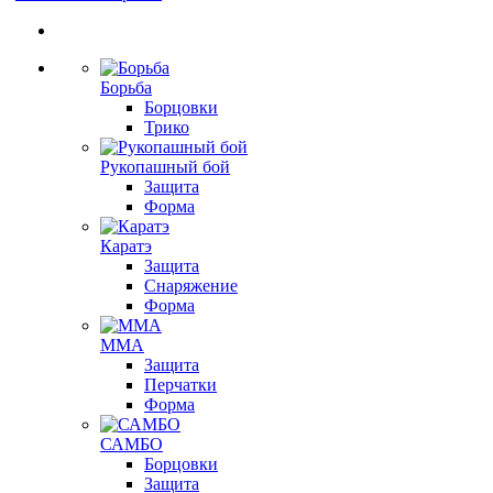
Борьба
Борцовки
Трико
Рукопашный бой
Защита
Форма
Каратэ
Защита
Снаряжение
Форма
ММА
Защита
Перчатки
Форма
САМБО
Борцовки
Защита