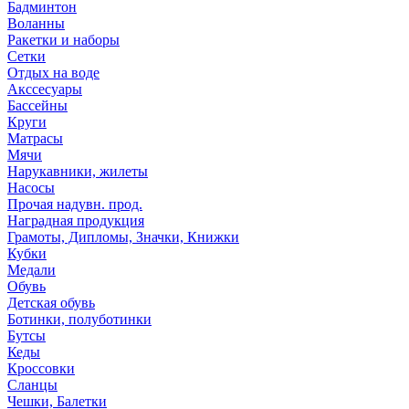
Бадминтон
Воланны
Ракетки и наборы
Сетки
Отдых на воде
Акссесуары
Бассейны
Круги
Матрасы
Мячи
Нарукавники, жилеты
Насосы
Прочая надувн. прод.
Наградная продукция
Грамоты, Дипломы, Значки, Книжки
Кубки
Медали
Обувь
Детская обувь
Ботинки, полуботинки
Бутсы
Кеды
Кроссовки
Сланцы
Чешки, Балетки