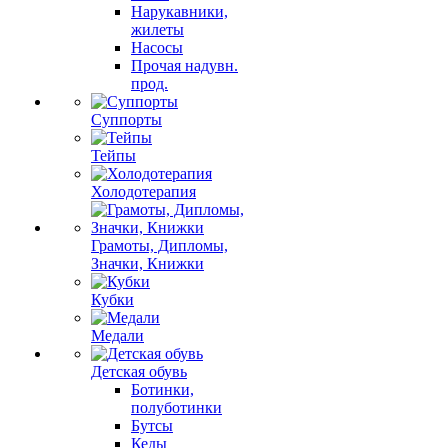
Нарукавники,
жилеты
Насосы
Прочая надувн.
прод.
Суппорты
Тейпы
Холодотерапия
Грамоты, Дипломы,
Значки, Книжки
Кубки
Медали
Детская обувь
Ботинки,
полуботинки
Бутсы
Кеды