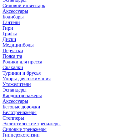
Силовой инвентарь
Аксессуары
Бодибары
Гантели
Гири
Грифы
Диски
Медицинболы
Перчатки
Пояса т/а
Ролики для пресса
Скакалки
Турники и брусья
Упоры для отжимания
Утяжелители
Эспандеры
Кардиотренажеры
Аксессуары
Беговые дорожки
Велотренажеры
Степперы
Эллиптические тренажеры
Силовые тренажеры
Гипперэкстензии