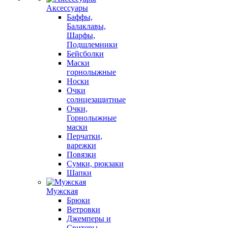
Аксессуары
Баффы,
Балаклавы,
Шарфы,
Подшлемники
Бейсболки
Маски
горнолыжные
Носки
Очки
солнцезащитные
Очки,
Горнолыжные
маски
Перчатки,
варежки
Повязки
Сумки, рюкзаки
Шапки
Мужская
Брюки
Ветровки
Джемперы и
Свитеры