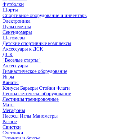
Футболки
Шорты
Спортивное оборудование и инвентарь
Электроника
Пульсометры
Секундомеры
Шагомеры
Детские спортивные комплексы
Аксессуары к ДСК
ДСК
"Веселые старты"
Аксессуары
Гимнастическое оборудование
Игры
Канаты
Конусы Барьеры Стойки Флаги
Легкоатлетическе оборудование
Лестницы тренировочные
Маты
Мегафоны
Насосы Иглы Манометры
Разное
Свистки
Счетчики
Турники и брусья