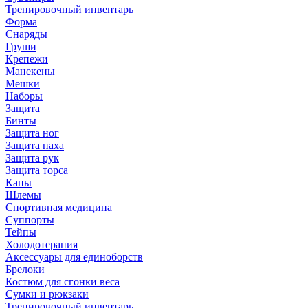
Тренировочный инвентарь
Форма
Снаряды
Груши
Крепежи
Манекены
Мешки
Наборы
Защита
Бинты
Защита ног
Защита паха
Защита рук
Защита торса
Капы
Шлемы
Спортивная медицина
Суппорты
Тейпы
Холодотерапия
Аксессуары для единоборств
Брелоки
Костюм для сгонки веса
Сумки и рюкзаки
Тренировочный инвентарь