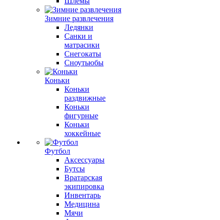
Шлемы
Зимние развлечения
Ледянки
Санки и
матрасики
Снегокаты
Сноутьюбы
Коньки
Коньки
раздвижные
Коньки
фигурные
Коньки
хоккейные
Футбол
Аксессуары
Бутсы
Вратарская
экипировка
Инвентарь
Медицина
Мячи