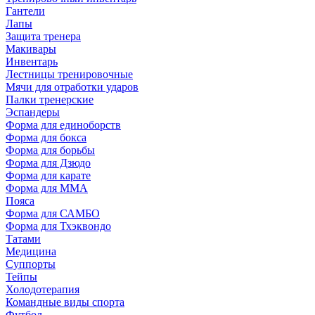
Гантели
Лапы
Защита тренера
Макивары
Инвентарь
Лестницы тренировочные
Мячи для отработки ударов
Палки тренерские
Эспандеры
Форма для единоборств
Форма для бокса
Форма для борьбы
Форма для Дзюдо
Форма для карате
Форма для MMA
Пояса
Форма для САМБО
Форма для Тхэквондо
Татами
Медицина
Суппорты
Тейпы
Холодотерапия
Командные виды спорта
Футбол