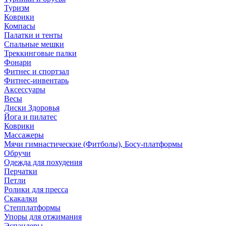
Туризм
Коврики
Компасы
Палатки и тенты
Спальные мешки
Треккинговые палки
Фонари
Фитнес и спортзал
Фитнес-инвентарь
Аксессуары
Весы
Диски Здоровья
Йога и пилатес
Коврики
Массажеры
Мячи гимнастические (Фитболы), Босу-платформы
Обручи
Одежда для похудения
Перчатки
Петли
Ролики для пресса
Скакалки
Степплатформы
Упоры для отжимания
Эспандеры