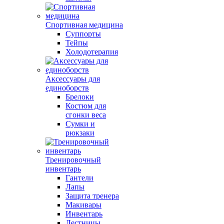
Спортивная медицина
Суппорты
Тейпы
Холодотерапия
Аксессуары для
единоборств
Брелоки
Костюм для
сгонки веса
Сумки и
рюкзаки
Тренировочный
инвентарь
Гантели
Лапы
Защита тренера
Макивары
Инвентарь
Лестницы