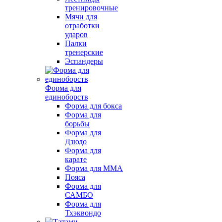
тренировочные
Мячи для
отработки
ударов
Палки
тренерские
Эспандеры
Форма для
единоборств
Форма для бокса
Форма для
борьбы
Форма для
Дзюдо
Форма для
карате
Форма для MMA
Пояса
Форма для
САМБО
Форма для
Тхэквондо