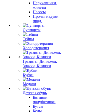
Нарукавники,
жилеты
Насосы
Прочая надувн.
прод.
Суппорты
Тейпы
Холодотерапия
Грамоты, Дипломы,
Значки, Книжки
Кубки
Медали
Детская обувь
Ботинки,
полуботинки
Бутсы
Кеды