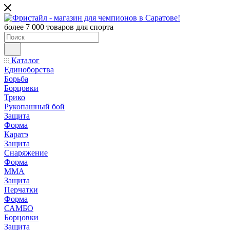
более 7 000 товаров для спорта
Каталог
Единоборства
Борьба
Борцовки
Трико
Рукопашный бой
Защита
Форма
Каратэ
Защита
Снаряжение
Форма
ММА
Защита
Перчатки
Форма
САМБО
Борцовки
Защита