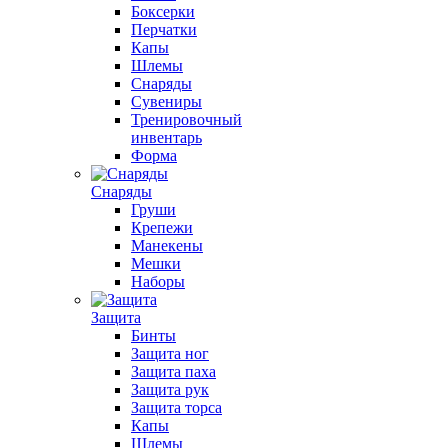
Боксерки
Перчатки
Капы
Шлемы
Снаряды
Сувениры
Тренировочный
инвентарь
Форма
Снаряды
Груши
Крепежи
Манекены
Мешки
Наборы
Защита
Бинты
Защита ног
Защита паха
Защита рук
Защита торса
Капы
Шлемы