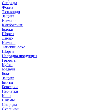
Снаряды
Форма
Тхэквондо
Защита
Кимоно
Кикбоксинг
Брюки
Шорты
Дзюдо
Кимоно
Тайский бокс
Шорты
Наградна продукция
Грамоты
Кубки
Медали
Бокс
Защита
Бинты
Боксерки
Перчатки
Капы
Шлемы
Снаряды
Сувениры