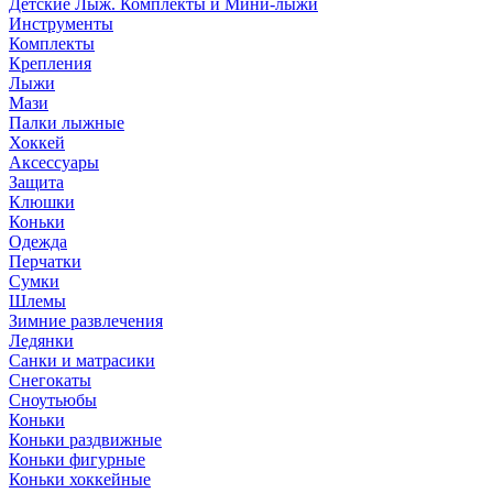
Детские Лыж. Комплекты и Мини-лыжи
Инструменты
Комплекты
Крепления
Лыжи
Мази
Палки лыжные
Хоккей
Аксессуары
Защита
Клюшки
Коньки
Одежда
Перчатки
Сумки
Шлемы
Зимние развлечения
Ледянки
Санки и матрасики
Снегокаты
Сноутьюбы
Коньки
Коньки раздвижные
Коньки фигурные
Коньки хоккейные