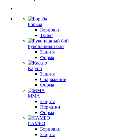
Борьба
Борцовки
Трико
Рукопашный бой
Защита
Форма
Каратэ
Защита
Снаряжение
Форма
ММА
Защита
Перчатки
Форма
САМБО
Борцовки
Защита