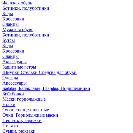
Женская обувь
Ботинки, полуботинки
Кеды
Кроссовки
Сланцы
Мужская обувь
Ботинки, полуботинки
Бутсы
Кеды
Кроссовки
Сланцы
Аксессуары
Защитные гетры
Шнурки Стельки Средсва для обуви
Одежда
Аксессуары
Баффы, Балаклавы, Шарфы, Подшлемники
Бейсболки
Маски горнолыжные
Носки
Очки солнцезащитные
Очки, Горнолыжные маски
Перчатки, варежки
Повязки
Сумки, рюкзаки