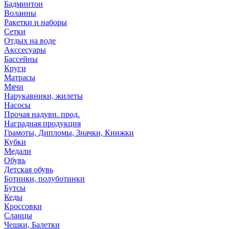
Бадминтон
Воланны
Ракетки и наборы
Сетки
Отдых на воде
Акссесуары
Бассейны
Круги
Матрасы
Мячи
Нарукавники, жилеты
Насосы
Прочая надувн. прод.
Наградная продукция
Грамоты, Дипломы, Значки, Книжки
Кубки
Медали
Обувь
Детская обувь
Ботинки, полуботинки
Бутсы
Кеды
Кроссовки
Сланцы
Чешки, Балетки