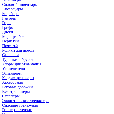
Силовой инвентарь
Аксессуары
Бодибары
Гантели
Гири
Грифы
Диски
Медицинболы
Перчатки
Пояса т/а
Ролики для пресса
Скакалки
Турники и брусья
Упоры для отжимания
Утяжелители
Эспандеры
Кардиотренажеры
Аксессуары
Беговые дорожки
Велотренажеры
Степперы
Эллиптические тренажеры
Силовые тренажеры
Гипперэкстензии