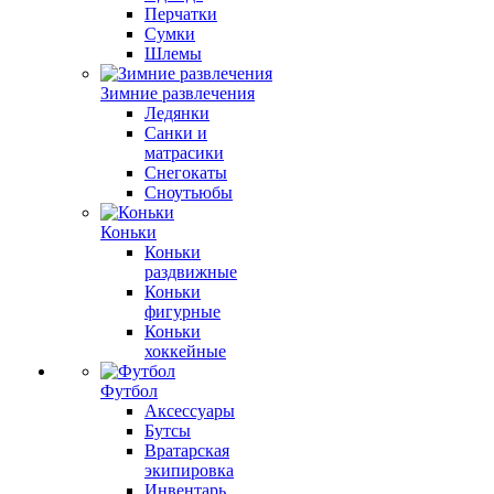
Перчатки
Сумки
Шлемы
Зимние развлечения
Ледянки
Санки и
матрасики
Снегокаты
Сноутьюбы
Коньки
Коньки
раздвижные
Коньки
фигурные
Коньки
хоккейные
Футбол
Аксессуары
Бутсы
Вратарская
экипировка
Инвентарь