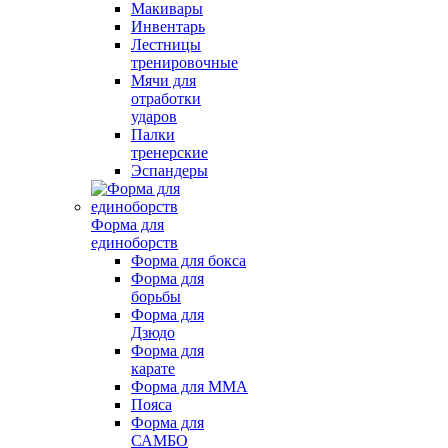
Макивары
Инвентарь
Лестницы
тренировочные
Мячи для
отработки
ударов
Палки
тренерские
Эспандеры
Форма для
единоборств
Форма для бокса
Форма для
борьбы
Форма для
Дзюдо
Форма для
карате
Форма для MMA
Пояса
Форма для
САМБО