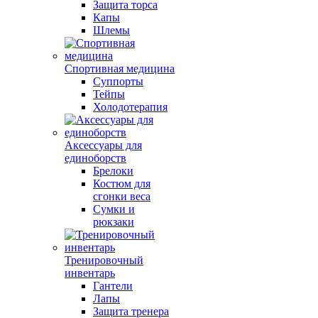
Защита торса
Капы
Шлемы
Спортивная медицина
Суппорты
Тейпы
Холодотерапия
Аксессуары для
единоборств
Брелоки
Костюм для
сгонки веса
Сумки и
рюкзаки
Тренировочный
инвентарь
Гантели
Лапы
Защита тренера