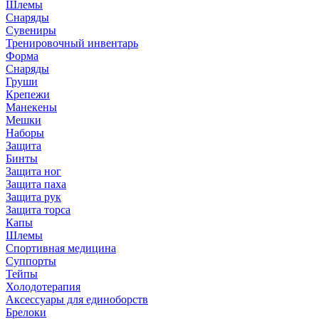
Шлемы
Снаряды
Сувениры
Тренировочный инвентарь
Форма
Снаряды
Груши
Крепежи
Манекены
Мешки
Наборы
Защита
Бинты
Защита ног
Защита паха
Защита рук
Защита торса
Капы
Шлемы
Спортивная медицина
Суппорты
Тейпы
Холодотерапия
Аксессуары для единоборств
Брелоки