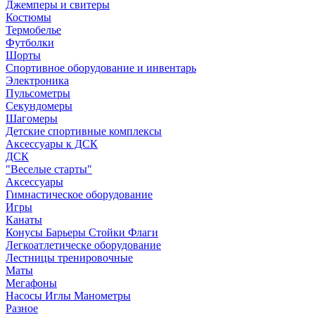
Джемперы и свитеры
Костюмы
Термобелье
Футболки
Шорты
Спортивное оборудование и инвентарь
Электроника
Пульсометры
Секундомеры
Шагомеры
Детские спортивные комплексы
Аксессуары к ДСК
ДСК
"Веселые старты"
Аксессуары
Гимнастическое оборудование
Игры
Канаты
Конусы Барьеры Стойки Флаги
Легкоатлетическе оборудование
Лестницы тренировочные
Маты
Мегафоны
Насосы Иглы Манометры
Разное