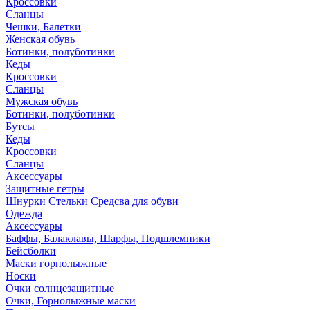
Кроссовки
Сланцы
Чешки, Балетки
Женская обувь
Ботинки, полуботинки
Кеды
Кроссовки
Сланцы
Мужская обувь
Ботинки, полуботинки
Бутсы
Кеды
Кроссовки
Сланцы
Аксессуары
Защитные гетры
Шнурки Стельки Средсва для обуви
Одежда
Аксессуары
Баффы, Балаклавы, Шарфы, Подшлемники
Бейсболки
Маски горнолыжные
Носки
Очки солнцезащитные
Очки, Горнолыжные маски