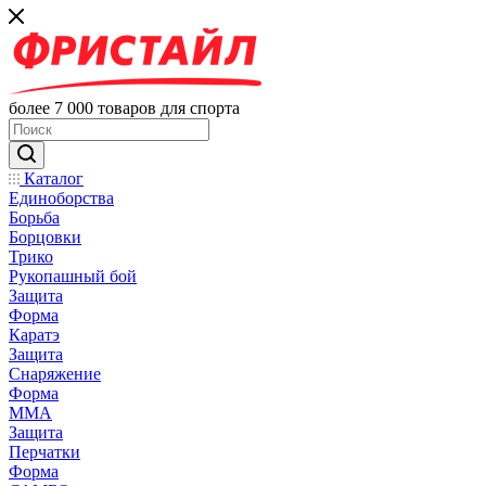
более 7 000 товаров для спорта
Каталог
Единоборства
Борьба
Борцовки
Трико
Рукопашный бой
Защита
Форма
Каратэ
Защита
Снаряжение
Форма
ММА
Защита
Перчатки
Форма