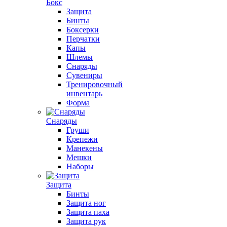
Бокс
Защита
Бинты
Боксерки
Перчатки
Капы
Шлемы
Снаряды
Сувениры
Тренировочный
инвентарь
Форма
Снаряды
Груши
Крепежи
Манекены
Мешки
Наборы
Защита
Бинты
Защита ног
Защита паха
Защита рук