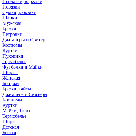
Перчатки, варежки
Повязки
Сумки, рюкзаки
Шапки
Мужская
Брюки
Ветровки
Джемперы и Свитеры
Костюмы
Куртки
Пуховики
Термобелье
Футболки и Майки
Шорты
Женская
Бриджи
Брюки, тайсы
Джемпера и Свитеры
Костюмы
Куртки
Майки, Топы
Термобелье
Шорты
Детская
Брюки