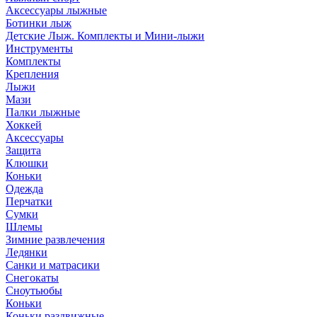
Аксессуары лыжные
Ботинки лыж
Детские Лыж. Комплекты и Мини-лыжи
Инструменты
Комплекты
Крепления
Лыжи
Мази
Палки лыжные
Хоккей
Аксессуары
Защита
Клюшки
Коньки
Одежда
Перчатки
Сумки
Шлемы
Зимние развлечения
Ледянки
Санки и матрасики
Снегокаты
Сноутьюбы
Коньки
Коньки раздвижные