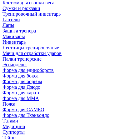
Костюм для сгонки веса
Сумки и рюкзаки
Тренировочный инвентарь
Гантели
Лапы
Защита тренера
Макивары
Инвентарь
Лестницы тренировочные
Мячи для отработки ударов
Палки тренерские
Эспандеры
Форма для единоборств
Форма для бокса
Форма для борьбы
Форма для Дзюдо
Форма для карате
Форма для MMA
Пояса
Форма для САМБО
Форма для Тхэквондо
Татами
Медицина
Суппорты
Тейпы