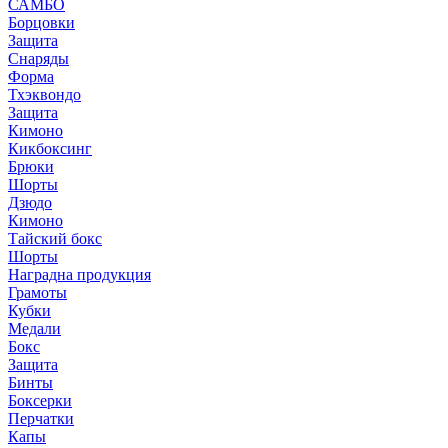
САМБО
Борцовки
Защита
Снаряды
Форма
Тхэквондо
Защита
Кимоно
Кикбоксинг
Брюки
Шорты
Дзюдо
Кимоно
Тайский бокс
Шорты
Наградна продукция
Грамоты
Кубки
Медали
Бокс
Защита
Бинты
Боксерки
Перчатки
Капы