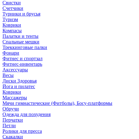
Свистки
Счетчики
Турники и брусья
Туризм
Коврики
Компасы
Палатки и тенты
Спальные мешки
Треккинговые палки
Фонари
Фитнес и спортзал
Фитнес-инвентарь
Аксессуары
Весы
Диски Здоровья
Йога и пилатес
Коврики
Массажеры
Мячи гимнастические (Фитболы), Босу-платформы
Обручи
Одежда для похудения
Перчатки
Петли
Ролики для пресса
Скакалки