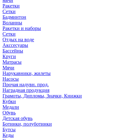
мячи
Ракетки
Сетки
Бадминтон
Воланны
Ракетки и наборы
Сетки
Отдых на воде
Акссесуары
Бассейны
Круги
Матрасы
Мячи
Нарукавники, жилеты
Насосы
Прочая надувн. прод.
Наградная продукция
Грамоты, Дипломы, Значки, Книжки
Кубки
Медали
Обувь
Детская обувь
Ботинки, полуботинки
Бутсы
Кеды