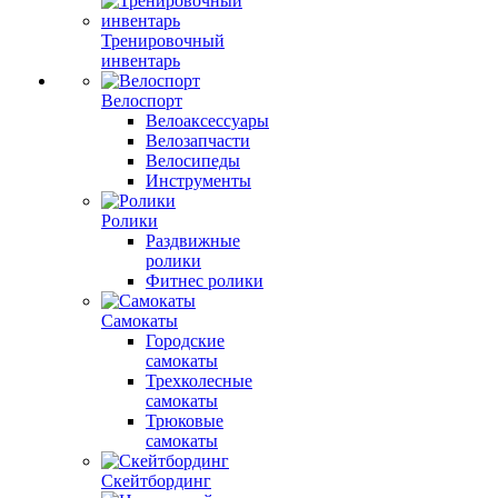
Тренировочный
инвентарь
Велоспорт
Велоаксессуары
Велозапчасти
Велосипеды
Инструменты
Ролики
Раздвижные
ролики
Фитнес ролики
Самокаты
Городские
самокаты
Трехколесные
самокаты
Трюковые
самокаты
Скейтбординг