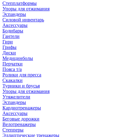
Степплатформы
Упоры для отжимания
Эспандеры
Силовой инвентарь
Аксессуары
Бодибары
Гантели
Гири
Грифы
Диски
Медицинболы
Перчатки
Пояса т/а
Ролики для пресса
Скакалки
Турники и брусья
Упоры для отжимания
Утяжелители
Эспандеры
Кардиотренажеры
Аксессуары
Беговые дорожки
Велотренажеры
Степперы
Эллиптические тренажеры