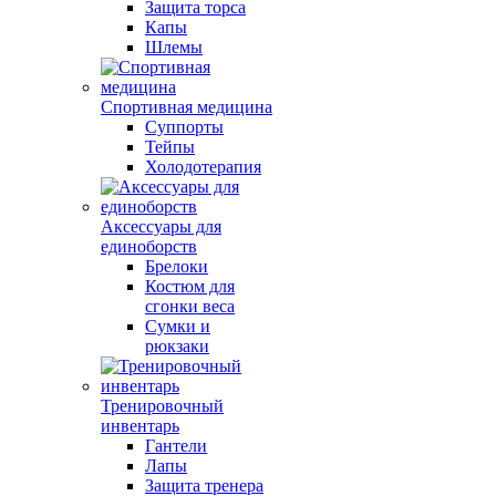
Защита торса
Капы
Шлемы
Спортивная медицина
Суппорты
Тейпы
Холодотерапия
Аксессуары для
единоборств
Брелоки
Костюм для
сгонки веса
Сумки и
рюкзаки
Тренировочный
инвентарь
Гантели
Лапы
Защита тренера