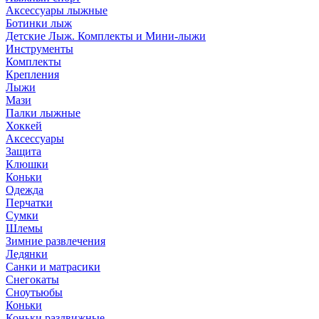
Аксессуары лыжные
Ботинки лыж
Детские Лыж. Комплекты и Мини-лыжи
Инструменты
Комплекты
Крепления
Лыжи
Мази
Палки лыжные
Хоккей
Аксессуары
Защита
Клюшки
Коньки
Одежда
Перчатки
Сумки
Шлемы
Зимние развлечения
Ледянки
Санки и матрасики
Снегокаты
Сноутьюбы
Коньки
Коньки раздвижные