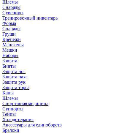
Шлемы
Снаряды
Сувениры
Тренировочный инвентарь
Форма
Снаряды
Груши
Крепежи
Манекены
Мешки
Наборы
Защита
Бинты
Защита ног
Защита паха
Защита рук
Защита торса
Капы
Шлемы
Спортивная медицина
Суппорты
Тейпы
Холодотерапия
Аксессуары для единоборств
Брелоки