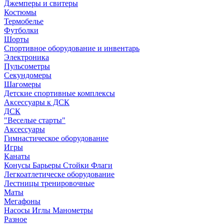
Джемперы и свитеры
Костюмы
Термобелье
Футболки
Шорты
Спортивное оборудование и инвентарь
Электроника
Пульсометры
Секундомеры
Шагомеры
Детские спортивные комплексы
Аксессуары к ДСК
ДСК
"Веселые старты"
Аксессуары
Гимнастическое оборудование
Игры
Канаты
Конусы Барьеры Стойки Флаги
Легкоатлетическе оборудование
Лестницы тренировочные
Маты
Мегафоны
Насосы Иглы Манометры
Разное