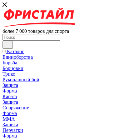
более 7 000 товаров для спорта
Каталог
Единоборства
Борьба
Борцовки
Трико
Рукопашный бой
Защита
Форма
Каратэ
Защита
Снаряжение
Форма
ММА
Защита
Перчатки
Форма