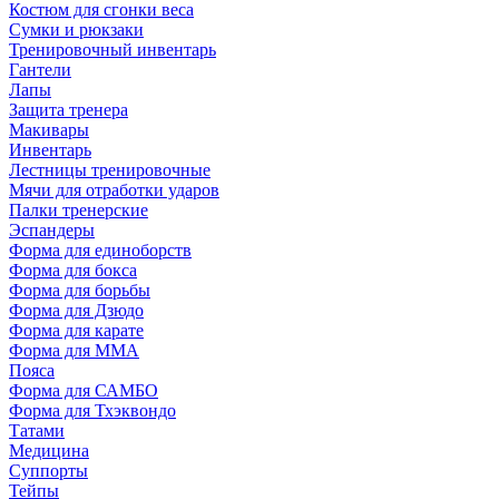
Костюм для сгонки веса
Сумки и рюкзаки
Тренировочный инвентарь
Гантели
Лапы
Защита тренера
Макивары
Инвентарь
Лестницы тренировочные
Мячи для отработки ударов
Палки тренерские
Эспандеры
Форма для единоборств
Форма для бокса
Форма для борьбы
Форма для Дзюдо
Форма для карате
Форма для MMA
Пояса
Форма для САМБО
Форма для Тхэквондо
Татами
Медицина
Суппорты
Тейпы