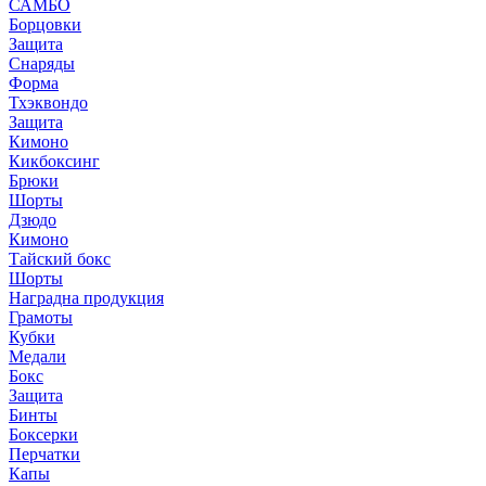
САМБО
Борцовки
Защита
Снаряды
Форма
Тхэквондо
Защита
Кимоно
Кикбоксинг
Брюки
Шорты
Дзюдо
Кимоно
Тайский бокс
Шорты
Наградна продукция
Грамоты
Кубки
Медали
Бокс
Защита
Бинты
Боксерки
Перчатки
Капы