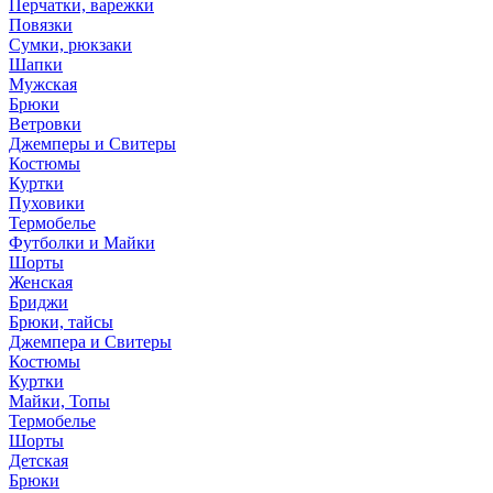
Перчатки, варежки
Повязки
Сумки, рюкзаки
Шапки
Мужская
Брюки
Ветровки
Джемперы и Свитеры
Костюмы
Куртки
Пуховики
Термобелье
Футболки и Майки
Шорты
Женская
Бриджи
Брюки, тайсы
Джемпера и Свитеры
Костюмы
Куртки
Майки, Топы
Термобелье
Шорты
Детская
Брюки