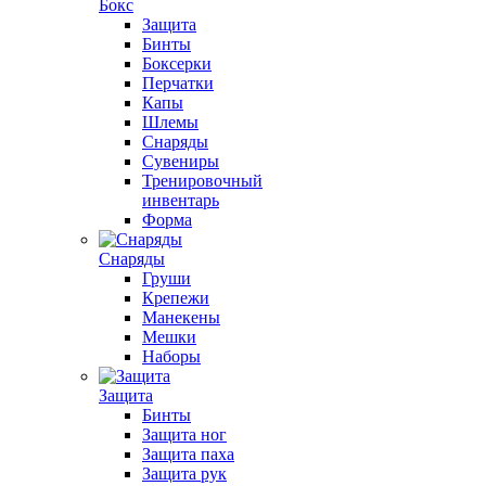
Бокс
Защита
Бинты
Боксерки
Перчатки
Капы
Шлемы
Снаряды
Сувениры
Тренировочный
инвентарь
Форма
Снаряды
Груши
Крепежи
Манекены
Мешки
Наборы
Защита
Бинты
Защита ног
Защита паха
Защита рук