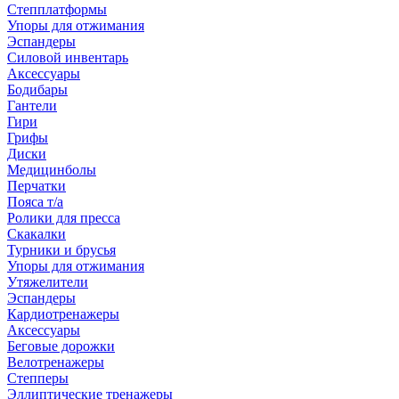
Степплатформы
Упоры для отжимания
Эспандеры
Силовой инвентарь
Аксессуары
Бодибары
Гантели
Гири
Грифы
Диски
Медицинболы
Перчатки
Пояса т/а
Ролики для пресса
Скакалки
Турники и брусья
Упоры для отжимания
Утяжелители
Эспандеры
Кардиотренажеры
Аксессуары
Беговые дорожки
Велотренажеры
Степперы
Эллиптические тренажеры