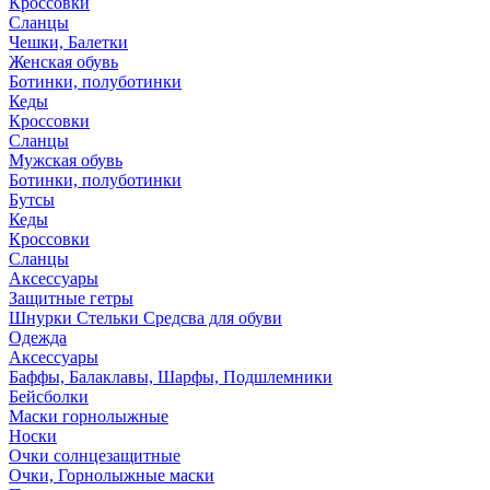
Кроссовки
Сланцы
Чешки, Балетки
Женская обувь
Ботинки, полуботинки
Кеды
Кроссовки
Сланцы
Мужская обувь
Ботинки, полуботинки
Бутсы
Кеды
Кроссовки
Сланцы
Аксессуары
Защитные гетры
Шнурки Стельки Средсва для обуви
Одежда
Аксессуары
Баффы, Балаклавы, Шарфы, Подшлемники
Бейсболки
Маски горнолыжные
Носки
Очки солнцезащитные
Очки, Горнолыжные маски