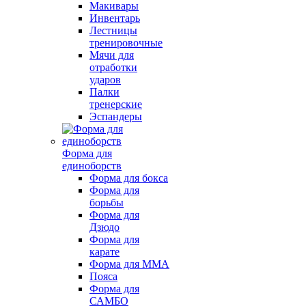
Макивары
Инвентарь
Лестницы
тренировочные
Мячи для
отработки
ударов
Палки
тренерские
Эспандеры
Форма для
единоборств
Форма для бокса
Форма для
борьбы
Форма для
Дзюдо
Форма для
карате
Форма для MMA
Пояса
Форма для
САМБО