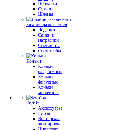
Перчатки
Сумки
Шлемы
Зимние развлечения
Ледянки
Санки и
матрасики
Снегокаты
Сноутьюбы
Коньки
Коньки
раздвижные
Коньки
фигурные
Коньки
хоккейные
Футбол
Аксессуары
Бутсы
Вратарская
экипировка
Инвентарь