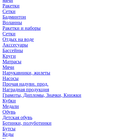
мячи
Ракетки
Сетки
Бадминтон
Воланны
Ракетки и наборы
Сетки
Отдых на воде
Акссесуары
Бассейны
Круги
Матрасы
Мячи
Нарукавники, жилеты
Насосы
Прочая надувн. прод.
Наградная продукция
Грамоты, Дипломы, Значки, Книжки
Кубки
Медали
Обувь
Детская обувь
Ботинки, полуботинки
Бутсы
Кеды