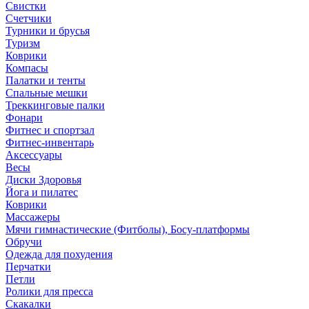
Свистки
Счетчики
Турники и брусья
Туризм
Коврики
Компасы
Палатки и тенты
Спальные мешки
Треккинговые палки
Фонари
Фитнес и спортзал
Фитнес-инвентарь
Аксессуары
Весы
Диски Здоровья
Йога и пилатес
Коврики
Массажеры
Мячи гимнастические (Фитболы), Босу-платформы
Обручи
Одежда для похудения
Перчатки
Петли
Ролики для пресса
Скакалки