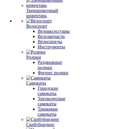
Тренировочный
инвентарь
Велоспорт
Велоаксессуары
Велозапчасти
Велосипеды
Инструменты
Ролики
Раздвижные
ролики
Фитнес ролики
Самокаты
Городские
самокаты
Трехколесные
самокаты
Трюковые
самокаты
Скейтбординг