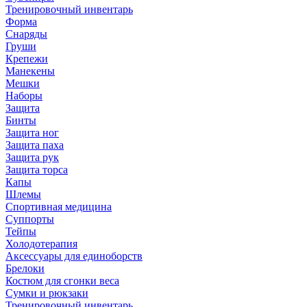
Тренировочный инвентарь
Форма
Снаряды
Груши
Крепежи
Манекены
Мешки
Наборы
Защита
Бинты
Защита ног
Защита паха
Защита рук
Защита торса
Капы
Шлемы
Спортивная медицина
Суппорты
Тейпы
Холодотерапия
Аксессуары для единоборств
Брелоки
Костюм для сгонки веса
Сумки и рюкзаки
Тренировочный инвентарь