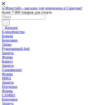
более 7 000 товаров для спорта
Каталог
Единоборства
Борьба
Борцовки
Трико
Рукопашный бой
Защита
Форма
Каратэ
Защита
Снаряжение
Форма
ММА
Защита
Перчатки
Форма
САМБО
Борцовки
Защита