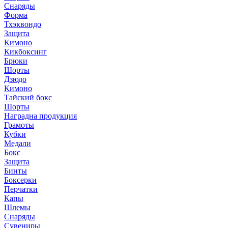
Снаряды
Форма
Тхэквондо
Защита
Кимоно
Кикбоксинг
Брюки
Шорты
Дзюдо
Кимоно
Тайский бокс
Шорты
Наградна продукция
Грамоты
Кубки
Медали
Бокс
Защита
Бинты
Боксерки
Перчатки
Капы
Шлемы
Снаряды
Сувениры