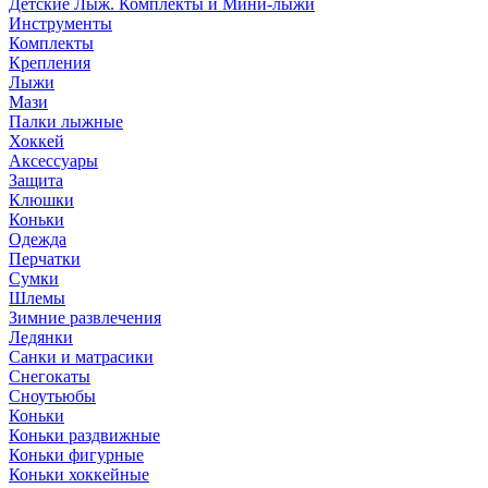
Детские Лыж. Комплекты и Мини-лыжи
Инструменты
Комплекты
Крепления
Лыжи
Мази
Палки лыжные
Хоккей
Аксессуары
Защита
Клюшки
Коньки
Одежда
Перчатки
Сумки
Шлемы
Зимние развлечения
Ледянки
Санки и матрасики
Снегокаты
Сноутьюбы
Коньки
Коньки раздвижные
Коньки фигурные
Коньки хоккейные