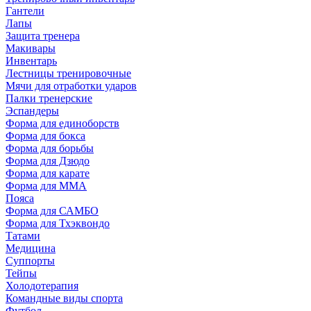
Гантели
Лапы
Защита тренера
Макивары
Инвентарь
Лестницы тренировочные
Мячи для отработки ударов
Палки тренерские
Эспандеры
Форма для единоборств
Форма для бокса
Форма для борьбы
Форма для Дзюдо
Форма для карате
Форма для MMA
Пояса
Форма для САМБО
Форма для Тхэквондо
Татами
Медицина
Суппорты
Тейпы
Холодотерапия
Командные виды спорта
Футбол