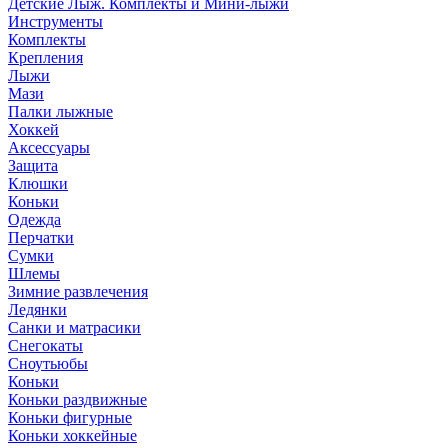
Детские Лыж. Комплекты и Мини-лыжи
Инструменты
Комплекты
Крепления
Лыжи
Мази
Палки лыжные
Хоккей
Аксессуары
Защита
Клюшки
Коньки
Одежда
Перчатки
Сумки
Шлемы
Зимние развлечения
Ледянки
Санки и матрасики
Снегокаты
Сноутьюбы
Коньки
Коньки раздвижные
Коньки фигурные
Коньки хоккейные