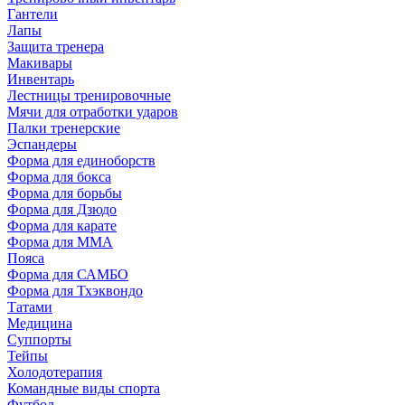
Гантели
Лапы
Защита тренера
Макивары
Инвентарь
Лестницы тренировочные
Мячи для отработки ударов
Палки тренерские
Эспандеры
Форма для единоборств
Форма для бокса
Форма для борьбы
Форма для Дзюдо
Форма для карате
Форма для MMA
Пояса
Форма для САМБО
Форма для Тхэквондо
Татами
Медицина
Суппорты
Тейпы
Холодотерапия
Командные виды спорта
Футбол