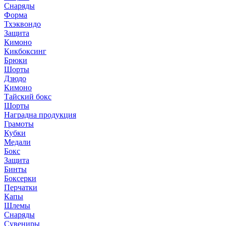
Снаряды
Форма
Тхэквондо
Защита
Кимоно
Кикбоксинг
Брюки
Шорты
Дзюдо
Кимоно
Тайский бокс
Шорты
Наградна продукция
Грамоты
Кубки
Медали
Бокс
Защита
Бинты
Боксерки
Перчатки
Капы
Шлемы
Снаряды
Сувениры