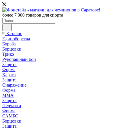
более 7 000 товаров для спорта
Каталог
Единоборства
Борьба
Борцовки
Трико
Рукопашный бой
Защита
Форма
Каратэ
Защита
Снаряжение
Форма
ММА
Защита
Перчатки
Форма
САМБО
Борцовки
Защита