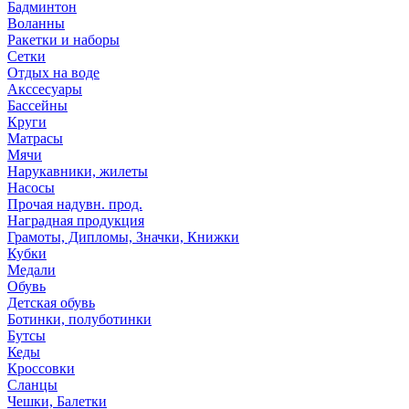
Бадминтон
Воланны
Ракетки и наборы
Сетки
Отдых на воде
Акссесуары
Бассейны
Круги
Матрасы
Мячи
Нарукавники, жилеты
Насосы
Прочая надувн. прод.
Наградная продукция
Грамоты, Дипломы, Значки, Книжки
Кубки
Медали
Обувь
Детская обувь
Ботинки, полуботинки
Бутсы
Кеды
Кроссовки
Сланцы
Чешки, Балетки