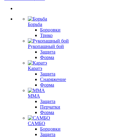
Борьба
Борцовки
Трико
Рукопашный бой
Защита
Форма
Каратэ
Защита
Снаряжение
Форма
ММА
Защита
Перчатки
Форма
САМБО
Борцовки
Защита