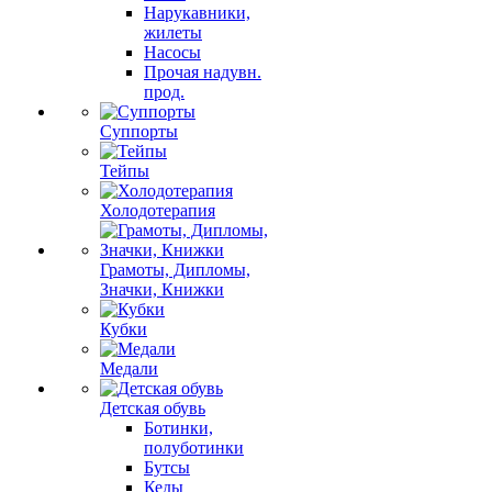
Нарукавники,
жилеты
Насосы
Прочая надувн.
прод.
Суппорты
Тейпы
Холодотерапия
Грамоты, Дипломы,
Значки, Книжки
Кубки
Медали
Детская обувь
Ботинки,
полуботинки
Бутсы
Кеды