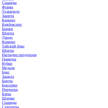
Снаряды
Форма
Тхэквондо
Защита
Кимоно
Кикбоксинг
Брюки
Шорты
Дзюдо
Кимоно
Тайский бокс
Шорты
Наградна продукция
Грамоты
Кубки
Медали
Бокс
Защита
Бинты
Боксерки
Перчатки
Капы
Шлемы
Снаряды
Сувениры