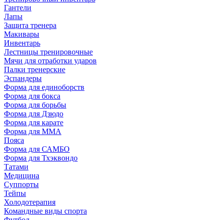
Гантели
Лапы
Защита тренера
Макивары
Инвентарь
Лестницы тренировочные
Мячи для отработки ударов
Палки тренерские
Эспандеры
Форма для единоборств
Форма для бокса
Форма для борьбы
Форма для Дзюдо
Форма для карате
Форма для MMA
Пояса
Форма для САМБО
Форма для Тхэквондо
Татами
Медицина
Суппорты
Тейпы
Холодотерапия
Командные виды спорта
Футбол