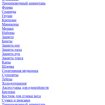
Тренировочный инвентарь
Форма
Снаряды
Груши
Крепежи
Манекены
Мешки
Наборы
Защита
Бинты
Защита ног
Защита паха
Защита рук
Защита торса
Капы
Шлемы
Спортивная медицина
Суппорты
Тейпы
Холодотерапия
Аксессуары для единоборств
Брелоки
Костюм для сгонки веса
Сумки и рюкзаки
Тренировочный инвентарь