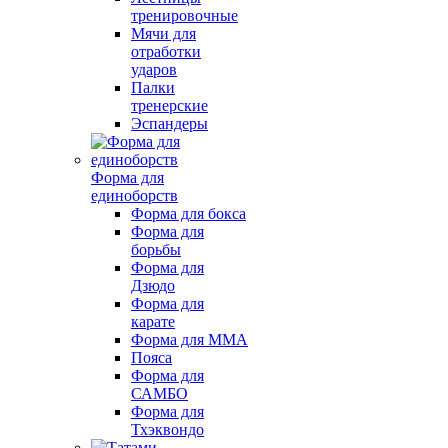
тренировочные
Мячи для
отработки
ударов
Палки
тренерские
Эспандеры
Форма для
единоборств
Форма для бокса
Форма для
борьбы
Форма для
Дзюдо
Форма для
карате
Форма для MMA
Пояса
Форма для
САМБО
Форма для
Тхэквондо