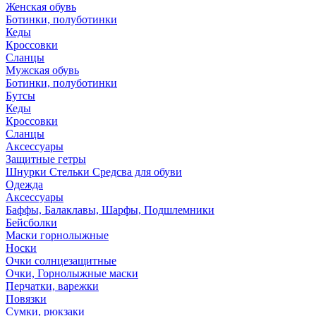
Женская обувь
Ботинки, полуботинки
Кеды
Кроссовки
Сланцы
Мужская обувь
Ботинки, полуботинки
Бутсы
Кеды
Кроссовки
Сланцы
Аксессуары
Защитные гетры
Шнурки Стельки Средсва для обуви
Одежда
Аксессуары
Баффы, Балаклавы, Шарфы, Подшлемники
Бейсболки
Маски горнолыжные
Носки
Очки солнцезащитные
Очки, Горнолыжные маски
Перчатки, варежки
Повязки
Сумки, рюкзаки