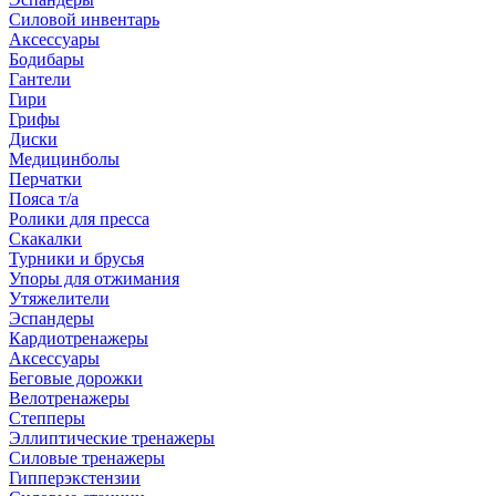
Силовой инвентарь
Аксессуары
Бодибары
Гантели
Гири
Грифы
Диски
Медицинболы
Перчатки
Пояса т/а
Ролики для пресса
Скакалки
Турники и брусья
Упоры для отжимания
Утяжелители
Эспандеры
Кардиотренажеры
Аксессуары
Беговые дорожки
Велотренажеры
Степперы
Эллиптические тренажеры
Силовые тренажеры
Гипперэкстензии