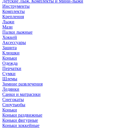
Детские Лыж. Комплекты и Мини-лыжи
Инструменты
Комплекты
Крепления
Лыжи
Мази
Палки лыжные
Хоккей
Аксессуары
Защита
Клюшки
Коньки
Одежда
Перчатки
Сумки
Шлемы
Зимние развлечения
Ледянки
Санки и матрасики
Снегокаты
Сноутьюбы
Коньки
Коньки раздвижные
Коньки фигурные
Коньки хоккейные