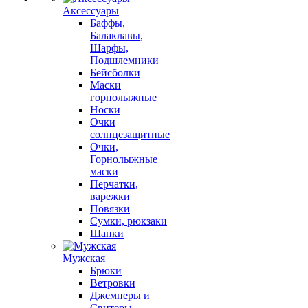
Аксессуары
Баффы,
Балаклавы,
Шарфы,
Подшлемники
Бейсболки
Маски
горнолыжные
Носки
Очки
солнцезащитные
Очки,
Горнолыжные
маски
Перчатки,
варежки
Повязки
Сумки, рюкзаки
Шапки
Мужская
Брюки
Ветровки
Джемперы и
Свитеры