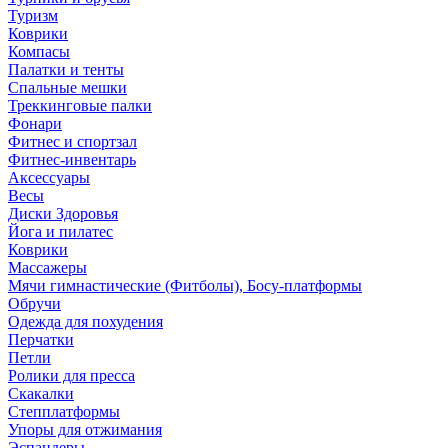
Туризм
Коврики
Компасы
Палатки и тенты
Спальные мешки
Треккинговые палки
Фонари
Фитнес и спортзал
Фитнес-инвентарь
Аксессуары
Весы
Диски Здоровья
Йога и пилатес
Коврики
Массажеры
Мячи гимнастические (Фитболы), Босу-платформы
Обручи
Одежда для похудения
Перчатки
Петли
Ролики для пресса
Скакалки
Степплатформы
Упоры для отжимания
Эспандеры