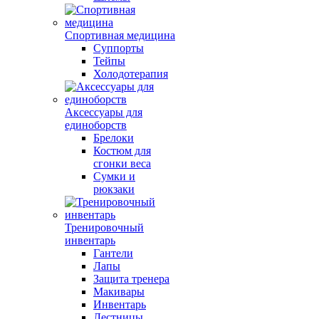
Спортивная медицина
Суппорты
Тейпы
Холодотерапия
Аксессуары для
единоборств
Брелоки
Костюм для
сгонки веса
Сумки и
рюкзаки
Тренировочный
инвентарь
Гантели
Лапы
Защита тренера
Макивары
Инвентарь
Лестницы