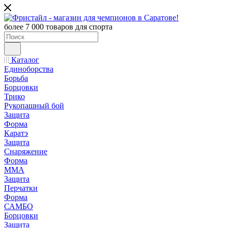
более 7 000 товаров для спорта
Каталог
Единоборства
Борьба
Борцовки
Трико
Рукопашный бой
Защита
Форма
Каратэ
Защита
Снаряжение
Форма
ММА
Защита
Перчатки
Форма
САМБО
Борцовки
Защита