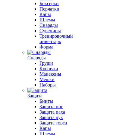
Боксерки
Перчатки
Капы
Шлемы
Снаряды
Сувениры
Тренировочный
инвентарь
Форма
Снаряды
Груши
Крепежи
Манекены
Мешки
Наборы
Защита
Бинты
Защита ног
Защита паха
Защита рук
Защита торса
Капы
Шлемы