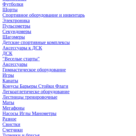
Футболки
Шорты
Спортивное оборудование и инвентарь
Электроника
Пульсометры
Секундомеры
Шагомеры
Детские спортивные комплексы
Аксессуары к ДСК
ДСК
"Веселые старты"
Аксессуары
Гимнастическое оборудование
Игры
Канаты
Конусы Барьеры Стойки Флаги
Легкоатлетическе оборудование
Лестницы тренировочные
Маты
Мегафоны
Насосы Иглы Манометры
Разное
Свистки
Счетчики
Турники и брусья