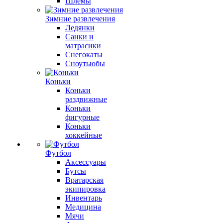
Шлемы
Зимние развлечения
Ледянки
Санки и
матрасики
Снегокаты
Сноутьюбы
Коньки
Коньки
раздвижные
Коньки
фигурные
Коньки
хоккейные
Футбол
Аксессуары
Бутсы
Вратарская
экипировка
Инвентарь
Медицина
Мячи