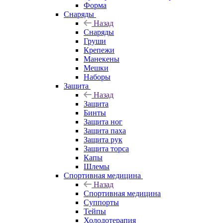
Форма
Снаряды
Назад
Снаряды
Груши
Крепежи
Манекены
Мешки
Наборы
Защита
Назад
Защита
Бинты
Защита ног
Защита паха
Защита рук
Защита торса
Капы
Шлемы
Спортивная медицина
Назад
Спортивная медицина
Суппорты
Тейпы
Холодотерапия