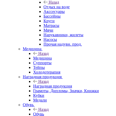
Назад
Отдых на воде
Акссесуары
Бассейны
Круги
Матрасы
Мячи
Нарукавники, жилеты
Насосы
Прочая надувн. прод.
Медицина
Назад
Медицина
Суппорты
Тейпы
Холодотерапия
Наградная продукция
Назад
Наградная продукция
Грамоты, Дипломы, Значки, Книжки
Кубки
Медали
Обувь
Назад
Обувь