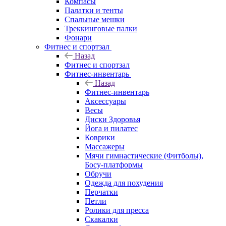
Компасы
Палатки и тенты
Спальные мешки
Треккинговые палки
Фонари
Фитнес и спортзал
Назад
Фитнес и спортзал
Фитнес-инвентарь
Назад
Фитнес-инвентарь
Аксессуары
Весы
Диски Здоровья
Йога и пилатес
Коврики
Массажеры
Мячи гимнастические (Фитболы),
Босу-платформы
Обручи
Одежда для похудения
Перчатки
Петли
Ролики для пресса
Скакалки