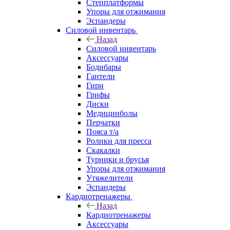
Степплатформы
Упоры для отжимания
Эспандеры
Силовой инвентарь
Назад
Силовой инвентарь
Аксессуары
Бодибары
Гантели
Гири
Грифы
Диски
Медицинболы
Перчатки
Пояса т/а
Ролики для пресса
Скакалки
Турники и брусья
Упоры для отжимания
Утяжелители
Эспандеры
Кардиотренажеры
Назад
Кардиотренажеры
Аксессуары