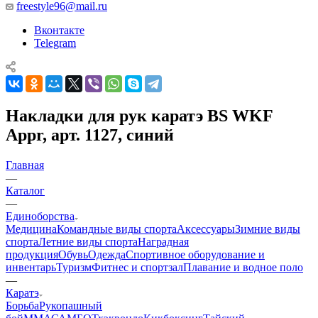
freestyle96@mail.ru
Вконтакте
Telegram
Накладки для рук каратэ BS WKF
Appr, арт. 1127, синий
Главная
—
Каталог
—
Единоборства
Медицина
Командные виды спорта
Аксессуары
Зимние виды
спорта
Летние виды спорта
Наградная
продукция
Обувь
Одежда
Спортивное оборудование и
инвентарь
Туризм
Фитнес и спортзал
Плавание и водное поло
—
Каратэ
Борьба
Рукопашный