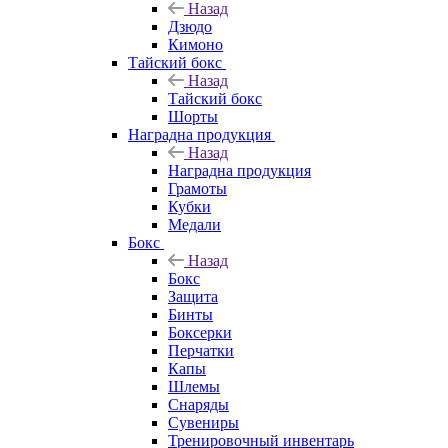
Назад
Дзюдо
Кимоно
Тайский бокс
Назад
Тайский бокс
Шорты
Наградна продукция
Назад
Наградна продукция
Грамоты
Кубки
Медали
Бокс
Назад
Бокс
Защита
Бинты
Боксерки
Перчатки
Капы
Шлемы
Снаряды
Сувениры
Тренировочный инвентарь