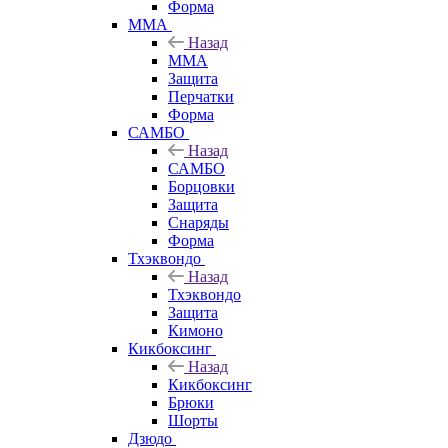
Форма
ММА
Назад
ММА
Защита
Перчатки
Форма
САМБО
Назад
САМБО
Борцовки
Защита
Снаряды
Форма
Тхэквондо
Назад
Тхэквондо
Защита
Кимоно
Кикбоксинг
Назад
Кикбоксинг
Брюки
Шорты
Дзюдо