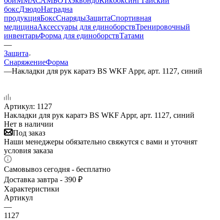
бой
ММА
САМБО
Тхэквондо
Кикбоксинг
Тайский
бокс
Дзюдо
Наградна
продукция
Бокс
Снаряды
Защита
Спортивная
медицина
Аксессуары для единоборств
Тренировочный
инвентарь
Форма для единоборств
Татами
—
Защита
Снаряжение
Форма
—
Накладки для рук каратэ BS WKF Appr, арт. 1127, синий
Артикул:
1127
Накладки для рук каратэ BS WKF Appr, арт. 1127, синий
Нет в наличии
Под заказ
Наши менеджеры обязательно свяжутся с вами и уточнят
условия заказа
Самовывоз сегодня - бесплатно
Доставка завтра - 390 ₽
Характеристики
Артикул
—
1127