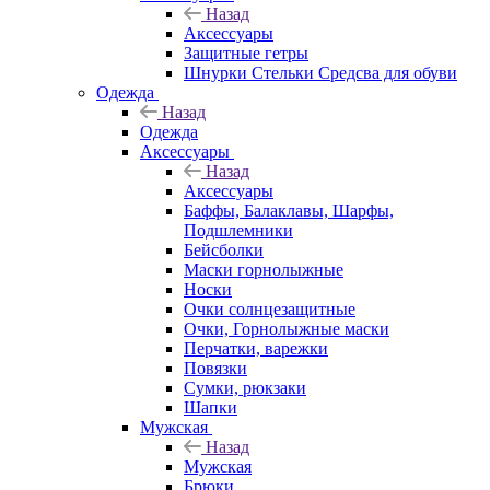
Назад
Аксессуары
Защитные гетры
Шнурки Стельки Средсва для обуви
Одежда
Назад
Одежда
Аксессуары
Назад
Аксессуары
Баффы, Балаклавы, Шарфы,
Подшлемники
Бейсболки
Маски горнолыжные
Носки
Очки солнцезащитные
Очки, Горнолыжные маски
Перчатки, варежки
Повязки
Сумки, рюкзаки
Шапки
Мужская
Назад
Мужская
Брюки