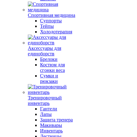
Спортивная медицина
Суппорты
Тейпы
Холодотерапия
Аксессуары для
единоборств
Брелоки
Костюм для
сгонки веса
Сумки и
рюкзаки
Тренировочный
инвентарь
Гантели
Лапы
Защита тренера
Макивары
Инвентарь
Лестницы