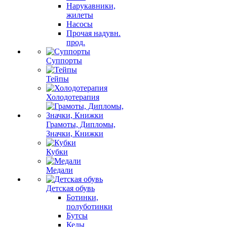
Нарукавники,
жилеты
Насосы
Прочая надувн.
прод.
Суппорты
Тейпы
Холодотерапия
Грамоты, Дипломы,
Значки, Книжки
Кубки
Медали
Детская обувь
Ботинки,
полуботинки
Бутсы
Кеды