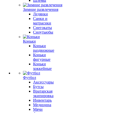
Шлемы
Зимние развлечения
Ледянки
Санки и
матрасики
Снегокаты
Сноутьюбы
Коньки
Коньки
раздвижные
Коньки
фигурные
Коньки
хоккейные
Футбол
Аксессуары
Бутсы
Вратарская
экипировка
Инвентарь
Медицина
Мячи