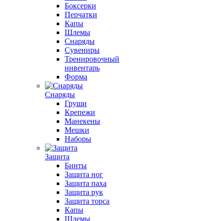
Боксерки
Перчатки
Капы
Шлемы
Снаряды
Сувениры
Тренировочный
инвентарь
Форма
Снаряды
Груши
Крепежи
Манекены
Мешки
Наборы
Защита
Бинты
Защита ног
Защита паха
Защита рук
Защита торса
Капы
Шлемы