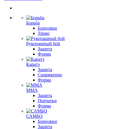
Борьба
Борцовки
Трико
Рукопашный бой
Защита
Форма
Каратэ
Защита
Снаряжение
Форма
ММА
Защита
Перчатки
Форма
САМБО
Борцовки
Защита