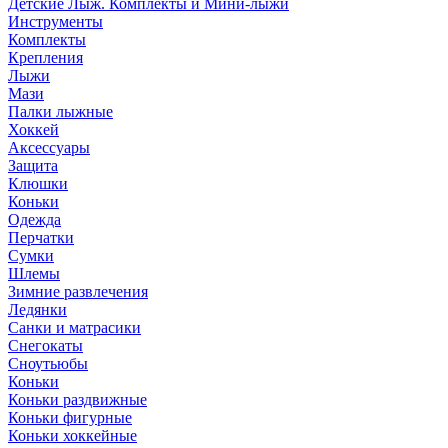
Детские Лыж. Комплекты и Мини-лыжи
Инструменты
Комплекты
Крепления
Лыжи
Мази
Палки лыжные
Хоккей
Аксессуары
Защита
Клюшки
Коньки
Одежда
Перчатки
Сумки
Шлемы
Зимние развлечения
Ледянки
Санки и матрасики
Снегокаты
Сноутьюбы
Коньки
Коньки раздвижные
Коньки фигурные
Коньки хоккейные