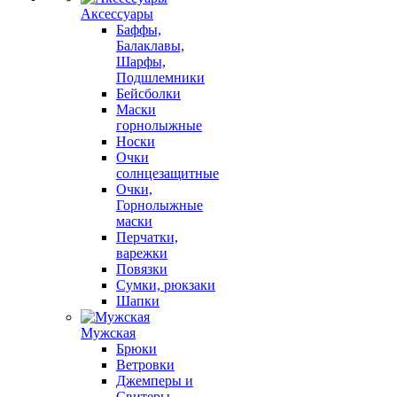
Аксессуары
Баффы,
Балаклавы,
Шарфы,
Подшлемники
Бейсболки
Маски
горнолыжные
Носки
Очки
солнцезащитные
Очки,
Горнолыжные
маски
Перчатки,
варежки
Повязки
Сумки, рюкзаки
Шапки
Мужская
Брюки
Ветровки
Джемперы и
Свитеры