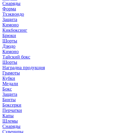
Снаряды
Форма
Тхэквондо
Защита
Кимоно
Кикбоксинг
Брюки
Шорты
Дзюдо
Кимоно
Тайский бокс
Шорты
Наградна продукция
Грамоты
Кубки
Медали
Бокс
Защита
Бинты
Боксерки
Перчатки
Капы
Шлемы
Снаряды
Сувениры