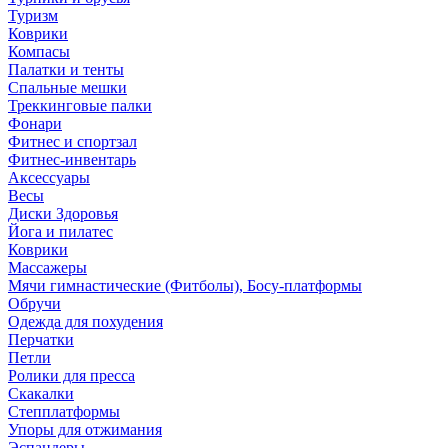
Туризм
Коврики
Компасы
Палатки и тенты
Спальные мешки
Треккинговые палки
Фонари
Фитнес и спортзал
Фитнес-инвентарь
Аксессуары
Весы
Диски Здоровья
Йога и пилатес
Коврики
Массажеры
Мячи гимнастические (Фитболы), Босу-платформы
Обручи
Одежда для похудения
Перчатки
Петли
Ролики для пресса
Скакалки
Степплатформы
Упоры для отжимания
Эспандеры