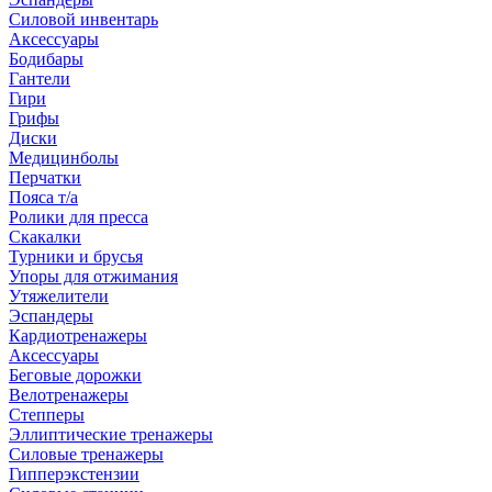
Силовой инвентарь
Аксессуары
Бодибары
Гантели
Гири
Грифы
Диски
Медицинболы
Перчатки
Пояса т/а
Ролики для пресса
Скакалки
Турники и брусья
Упоры для отжимания
Утяжелители
Эспандеры
Кардиотренажеры
Аксессуары
Беговые дорожки
Велотренажеры
Степперы
Эллиптические тренажеры
Силовые тренажеры
Гипперэкстензии