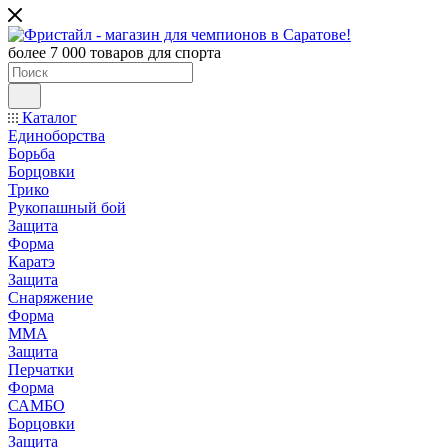
более 7 000 товаров для спорта
Каталог
Единоборства
Борьба
Борцовки
Трико
Рукопашный бой
Защита
Форма
Каратэ
Защита
Снаряжение
Форма
ММА
Защита
Перчатки
Форма
САМБО
Борцовки
Защита