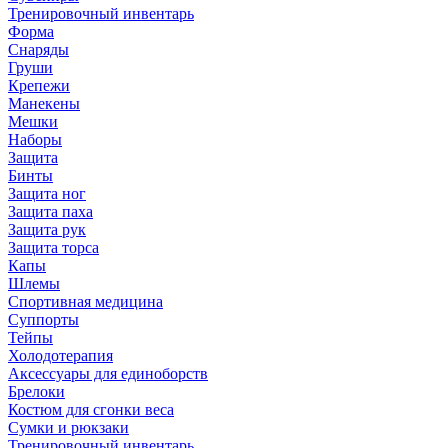
Тренировочный инвентарь
Форма
Снаряды
Груши
Крепежи
Манекены
Мешки
Наборы
Защита
Бинты
Защита ног
Защита паха
Защита рук
Защита торса
Капы
Шлемы
Спортивная медицина
Суппорты
Тейпы
Холодотерапия
Аксессуары для единоборств
Брелоки
Костюм для сгонки веса
Сумки и рюкзаки
Тренировочный инвентарь