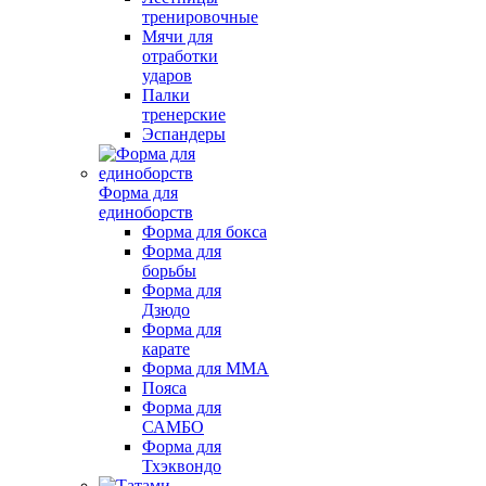
тренировочные
Мячи для
отработки
ударов
Палки
тренерские
Эспандеры
Форма для
единоборств
Форма для бокса
Форма для
борьбы
Форма для
Дзюдо
Форма для
карате
Форма для MMA
Пояса
Форма для
САМБО
Форма для
Тхэквондо