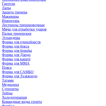
Гантели
Лапы
Защита тренера
Макивары
Инвентарь
Лестницы тренировочные
Мячи для отработки ударов
Палки тренерские
Эспандеры
Форма для единоборств
Форма для бокса
Форма для борьбы
Форма для Дзюдо
Форма для карате
Форма для MMA
Пояса
Форма для САМБО
Форма для Тхэквондо
Татами
Медицина
Суппорты
Тейпы
Холодотерапия
Командные виды спорта
Футбол