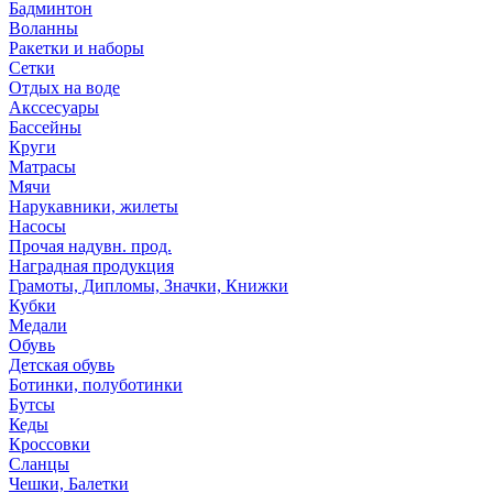
Бадминтон
Воланны
Ракетки и наборы
Сетки
Отдых на воде
Акссесуары
Бассейны
Круги
Матрасы
Мячи
Нарукавники, жилеты
Насосы
Прочая надувн. прод.
Наградная продукция
Грамоты, Дипломы, Значки, Книжки
Кубки
Медали
Обувь
Детская обувь
Ботинки, полуботинки
Бутсы
Кеды
Кроссовки
Сланцы
Чешки, Балетки