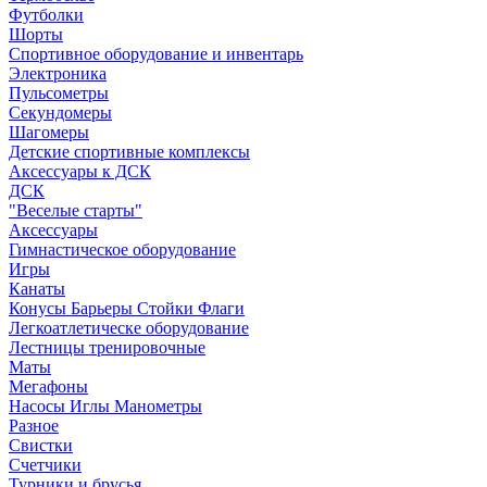
Футболки
Шорты
Спортивное оборудование и инвентарь
Электроника
Пульсометры
Секундомеры
Шагомеры
Детские спортивные комплексы
Аксессуары к ДСК
ДСК
"Веселые старты"
Аксессуары
Гимнастическое оборудование
Игры
Канаты
Конусы Барьеры Стойки Флаги
Легкоатлетическе оборудование
Лестницы тренировочные
Маты
Мегафоны
Насосы Иглы Манометры
Разное
Свистки
Счетчики
Турники и брусья