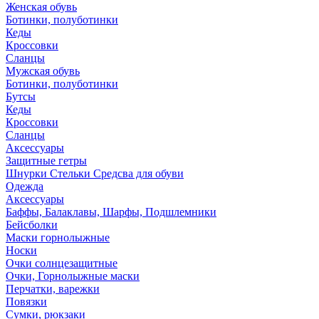
Женская обувь
Ботинки, полуботинки
Кеды
Кроссовки
Сланцы
Мужская обувь
Ботинки, полуботинки
Бутсы
Кеды
Кроссовки
Сланцы
Аксессуары
Защитные гетры
Шнурки Стельки Средсва для обуви
Одежда
Аксессуары
Баффы, Балаклавы, Шарфы, Подшлемники
Бейсболки
Маски горнолыжные
Носки
Очки солнцезащитные
Очки, Горнолыжные маски
Перчатки, варежки
Повязки
Сумки, рюкзаки