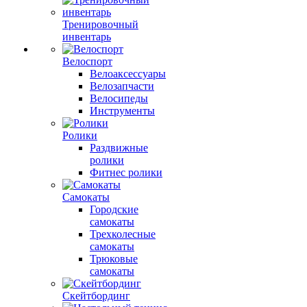
Тренировочный
инвентарь
Велоспорт
Велоаксессуары
Велозапчасти
Велосипеды
Инструменты
Ролики
Раздвижные
ролики
Фитнес ролики
Самокаты
Городские
самокаты
Трехколесные
самокаты
Трюковые
самокаты
Скейтбординг