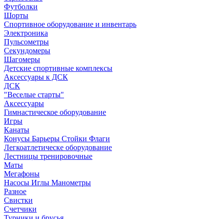
Футболки
Шорты
Спортивное оборудование и инвентарь
Электроника
Пульсометры
Секундомеры
Шагомеры
Детские спортивные комплексы
Аксессуары к ДСК
ДСК
"Веселые старты"
Аксессуары
Гимнастическое оборудование
Игры
Канаты
Конусы Барьеры Стойки Флаги
Легкоатлетическе оборудование
Лестницы тренировочные
Маты
Мегафоны
Насосы Иглы Манометры
Разное
Свистки
Счетчики
Турники и брусья