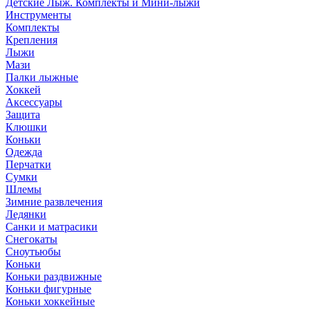
Детские Лыж. Комплекты и Мини-лыжи
Инструменты
Комплекты
Крепления
Лыжи
Мази
Палки лыжные
Хоккей
Аксессуары
Защита
Клюшки
Коньки
Одежда
Перчатки
Сумки
Шлемы
Зимние развлечения
Ледянки
Санки и матрасики
Снегокаты
Сноутьюбы
Коньки
Коньки раздвижные
Коньки фигурные
Коньки хоккейные