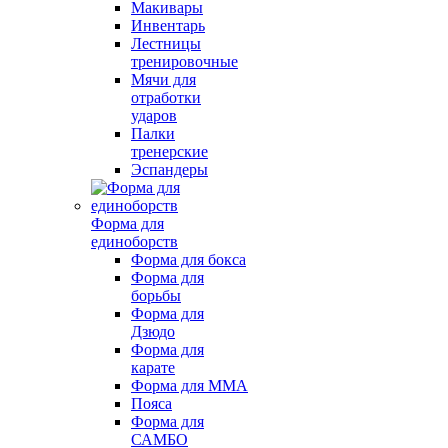
Макивары
Инвентарь
Лестницы
тренировочные
Мячи для
отработки
ударов
Палки
тренерские
Эспандеры
Форма для
единоборств
Форма для бокса
Форма для
борьбы
Форма для
Дзюдо
Форма для
карате
Форма для MMA
Пояса
Форма для
САМБО