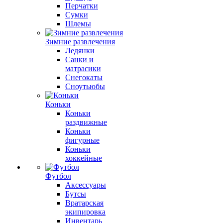
Перчатки
Сумки
Шлемы
Зимние развлечения
Ледянки
Санки и
матрасики
Снегокаты
Сноутьюбы
Коньки
Коньки
раздвижные
Коньки
фигурные
Коньки
хоккейные
Футбол
Аксессуары
Бутсы
Вратарская
экипировка
Инвентарь