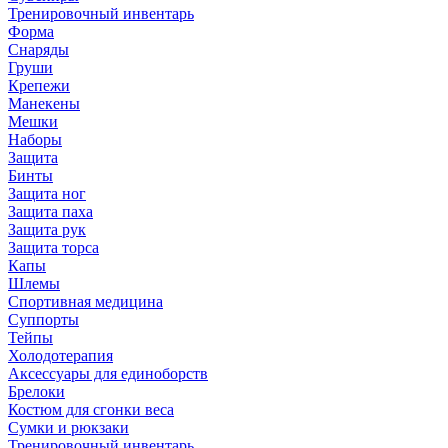
Тренировочный инвентарь
Форма
Снаряды
Груши
Крепежи
Манекены
Мешки
Наборы
Защита
Бинты
Защита ног
Защита паха
Защита рук
Защита торса
Капы
Шлемы
Спортивная медицина
Суппорты
Тейпы
Холодотерапия
Аксессуары для единоборств
Брелоки
Костюм для сгонки веса
Сумки и рюкзаки
Тренировочный инвентарь