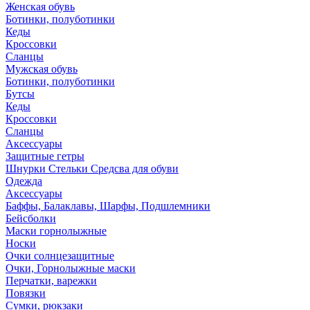
Женская обувь
Ботинки, полуботинки
Кеды
Кроссовки
Сланцы
Мужская обувь
Ботинки, полуботинки
Бутсы
Кеды
Кроссовки
Сланцы
Аксессуары
Защитные гетры
Шнурки Стельки Средсва для обуви
Одежда
Аксессуары
Баффы, Балаклавы, Шарфы, Подшлемники
Бейсболки
Маски горнолыжные
Носки
Очки солнцезащитные
Очки, Горнолыжные маски
Перчатки, варежки
Повязки
Сумки, рюкзаки