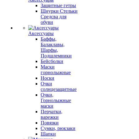
Защитные гетры
Шнурки Стельки
Средсва для
обуви
Аксессуары
Баффы,
Балаклавы,
Шарфы,
Подшлемники
Бейсболки
Маски
горнолыжные
Носки
Очки
солнцезащитные
Очки,
Горнолыжные
маски
Перчатки,
варежки
Повязки
Сумки, рюкзаки
Шапки