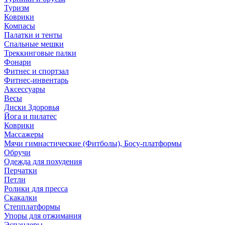
Туризм
Коврики
Компасы
Палатки и тенты
Спальные мешки
Треккинговые палки
Фонари
Фитнес и спортзал
Фитнес-инвентарь
Аксессуары
Весы
Диски Здоровья
Йога и пилатес
Коврики
Массажеры
Мячи гимнастические (Фитболы), Босу-платформы
Обручи
Одежда для похудения
Перчатки
Петли
Ролики для пресса
Скакалки
Степплатформы
Упоры для отжимания
Эспандеры