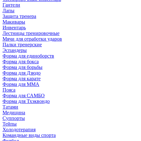
Гантели
Лапы
Защита тренера
Макивары
Инвентарь
Лестницы тренировочные
Мячи для отработки ударов
Палки тренерские
Эспандеры
Форма для единоборств
Форма для бокса
Форма для борьбы
Форма для Дзюдо
Форма для карате
Форма для MMA
Пояса
Форма для САМБО
Форма для Тхэквондо
Татами
Медицина
Суппорты
Тейпы
Холодотерапия
Командные виды спорта
Футбол