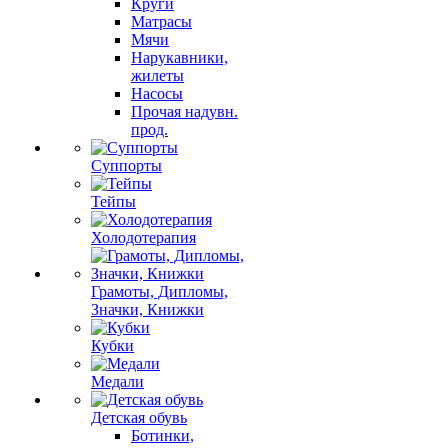
Круги
Матрасы
Мячи
Нарукавники,
жилеты
Насосы
Прочая надувн.
прод.
Суппорты
Тейпы
Холодотерапия
Грамоты, Дипломы,
Значки, Книжки
Кубки
Медали
Детская обувь
Ботинки,