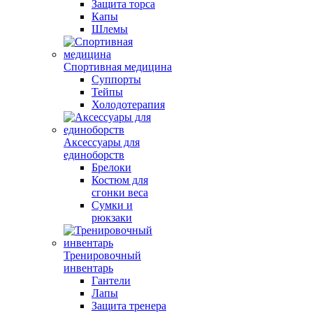
Защита торса
Капы
Шлемы
Спортивная медицина
Суппорты
Тейпы
Холодотерапия
Аксессуары для
единоборств
Брелоки
Костюм для
сгонки веса
Сумки и
рюкзаки
Тренировочный
инвентарь
Гантели
Лапы
Защита тренера