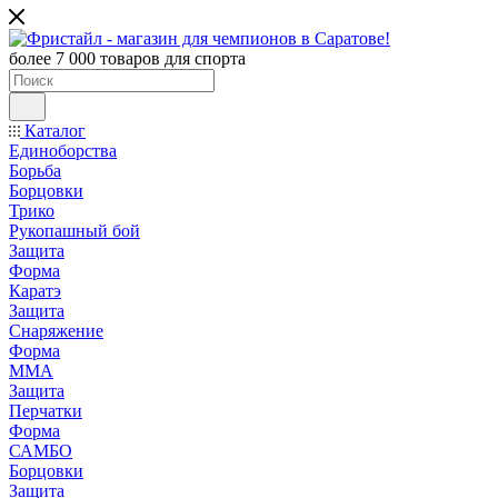
более 7 000 товаров для спорта
Каталог
Единоборства
Борьба
Борцовки
Трико
Рукопашный бой
Защита
Форма
Каратэ
Защита
Снаряжение
Форма
ММА
Защита
Перчатки
Форма
САМБО
Борцовки
Защита