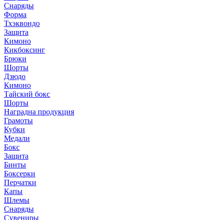
Снаряды
Форма
Тхэквондо
Защита
Кимоно
Кикбоксинг
Брюки
Шорты
Дзюдо
Кимоно
Тайский бокс
Шорты
Наградна продукция
Грамоты
Кубки
Медали
Бокс
Защита
Бинты
Боксерки
Перчатки
Капы
Шлемы
Снаряды
Сувениры