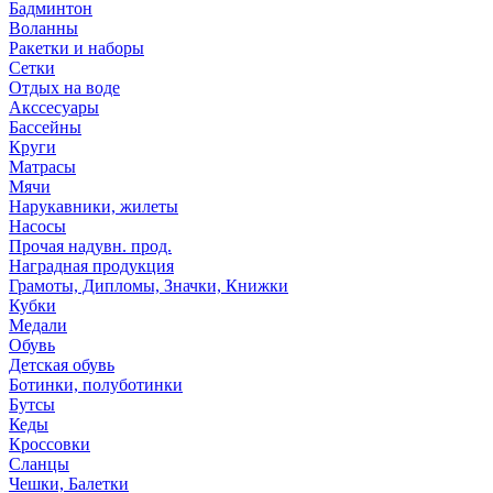
Бадминтон
Воланны
Ракетки и наборы
Сетки
Отдых на воде
Акссесуары
Бассейны
Круги
Матрасы
Мячи
Нарукавники, жилеты
Насосы
Прочая надувн. прод.
Наградная продукция
Грамоты, Дипломы, Значки, Книжки
Кубки
Медали
Обувь
Детская обувь
Ботинки, полуботинки
Бутсы
Кеды
Кроссовки
Сланцы
Чешки, Балетки