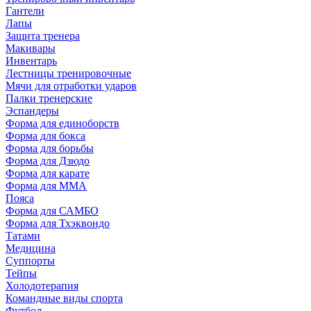
Гантели
Лапы
Защита тренера
Макивары
Инвентарь
Лестницы тренировочные
Мячи для отработки ударов
Палки тренерские
Эспандеры
Форма для единоборств
Форма для бокса
Форма для борьбы
Форма для Дзюдо
Форма для карате
Форма для MMA
Пояса
Форма для САМБО
Форма для Тхэквондо
Татами
Медицина
Суппорты
Тейпы
Холодотерапия
Командные виды спорта
Футбол