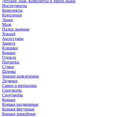
Детские Лыж. Комплекты и Мини-лыжи
Инструменты
Комплекты
Крепления
Лыжи
Мази
Палки лыжные
Хоккей
Аксессуары
Защита
Клюшки
Коньки
Одежда
Перчатки
Сумки
Шлемы
Зимние развлечения
Ледянки
Санки и матрасики
Снегокаты
Сноутьюбы
Коньки
Коньки раздвижные
Коньки фигурные
Коньки хоккейные