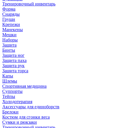
Тренировочный инвентарь
Форма
Снаряды
Груши
Крепежи
Манекены
Мешки
Наборы
Защита
Бинты
Защита ног
Защита паха
Защита рук
Защита торса
Капы
Шлемы
Спортивная медицина
Суппорты
Тейпы
Холодотерапия
Аксессуары для единоборств
Брелоки
Костюм для сгонки веса
Сумки и рюкзаки
Тренировочный инвентарь