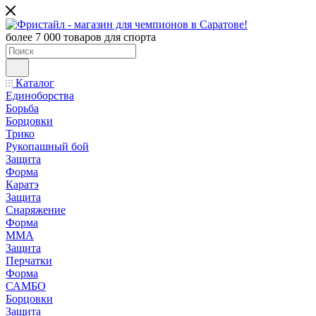
более 7 000 товаров для спорта
Каталог
Единоборства
Борьба
Борцовки
Трико
Рукопашный бой
Защита
Форма
Каратэ
Защита
Снаряжение
Форма
ММА
Защита
Перчатки
Форма
САМБО
Борцовки
Защита