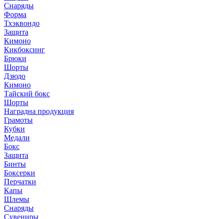
Снаряды
Форма
Тхэквондо
Защита
Кимоно
Кикбоксинг
Брюки
Шорты
Дзюдо
Кимоно
Тайский бокс
Шорты
Наградна продукция
Грамоты
Кубки
Медали
Бокс
Защита
Бинты
Боксерки
Перчатки
Капы
Шлемы
Снаряды
Сувениры