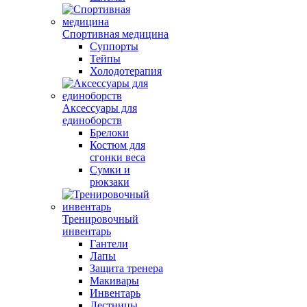
Спортивная медицина
Суппорты
Тейпы
Холодотерапия
Аксессуары для
единоборств
Брелоки
Костюм для
сгонки веса
Сумки и
рюкзаки
Тренировочный
инвентарь
Гантели
Лапы
Защита тренера
Макивары
Инвентарь
Лестницы