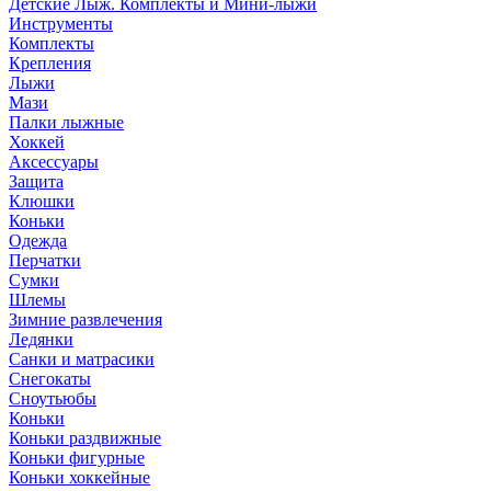
Детские Лыж. Комплекты и Мини-лыжи
Инструменты
Комплекты
Крепления
Лыжи
Мази
Палки лыжные
Хоккей
Аксессуары
Защита
Клюшки
Коньки
Одежда
Перчатки
Сумки
Шлемы
Зимние развлечения
Ледянки
Санки и матрасики
Снегокаты
Сноутьюбы
Коньки
Коньки раздвижные
Коньки фигурные
Коньки хоккейные