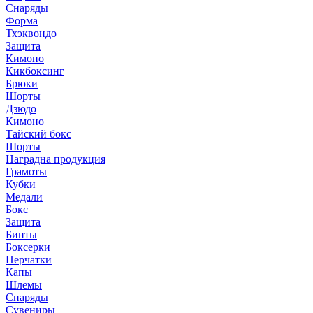
Снаряды
Форма
Тхэквондо
Защита
Кимоно
Кикбоксинг
Брюки
Шорты
Дзюдо
Кимоно
Тайский бокс
Шорты
Наградна продукция
Грамоты
Кубки
Медали
Бокс
Защита
Бинты
Боксерки
Перчатки
Капы
Шлемы
Снаряды
Сувениры