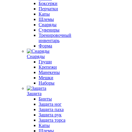
Боксерки
Перчатки
Капы
Шлемы
Снаряды
Сувениры
Тренировочный
инвентарь
Форма
Снаряды
Груши
Крепежи
Манекены
Мешки
Наборы
Защита
Бинты
Защита ног
Защита паха
Защита рук
Защита торса
Капы
Шлемы