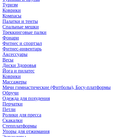
Туризм
Коврики
Компасы
Палатки и тенты
Спальные мешки
Треккинговые палки
Фонари
Фитнес и спортзал
Фитнес-инвентарь
Аксессуары
Весы
Диски Здоровья
Йога и пилатес
Коврики
Массажеры
Мячи гимнастические (Фитболы), Босу-платформы
Обручи
Одежда для похудения
Перчатки
Петли
Ролики для пресса
Скакалки
Степплатформы
Упоры для отжимания
Эспандеры