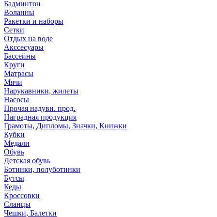
Бадминтон
Воланны
Ракетки и наборы
Сетки
Отдых на воде
Акссесуары
Бассейны
Круги
Матрасы
Мячи
Нарукавники, жилеты
Насосы
Прочая надувн. прод.
Наградная продукция
Грамоты, Дипломы, Значки, Книжки
Кубки
Медали
Обувь
Детская обувь
Ботинки, полуботинки
Бутсы
Кеды
Кроссовки
Сланцы
Чешки, Балетки