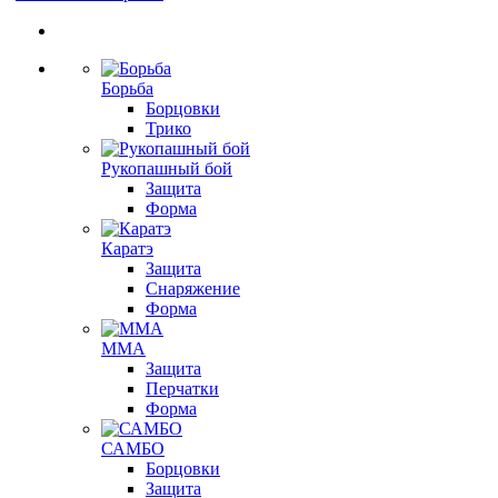
Борьба
Борцовки
Трико
Рукопашный бой
Защита
Форма
Каратэ
Защита
Снаряжение
Форма
ММА
Защита
Перчатки
Форма
САМБО
Борцовки
Защита