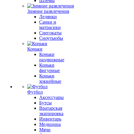
Шлемы
Зимние развлечения
Ледянки
Санки и
матрасики
Снегокаты
Сноутьюбы
Коньки
Коньки
раздвижные
Коньки
фигурные
Коньки
хоккейные
Футбол
Аксессуары
Бутсы
Вратарская
экипировка
Инвентарь
Медицина
Мячи