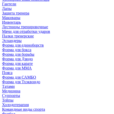
Гантели
Лапы
Защита тренера
Макивары
Инвентарь
Лестницы тренировочные
Мячи для отработки ударов
Палки тренерские
Эспандеры
Форма для единоборств
Форма для бокса
Форма для борьбы
Форма для Дзюдо
Форма для карате
Форма для MMA
Пояса
Форма для САМБО
Форма для Тхэквондо
Татами
Медицина
Суппорты
Тейпы
Холодотерапия
Командные виды спорта
Футбол