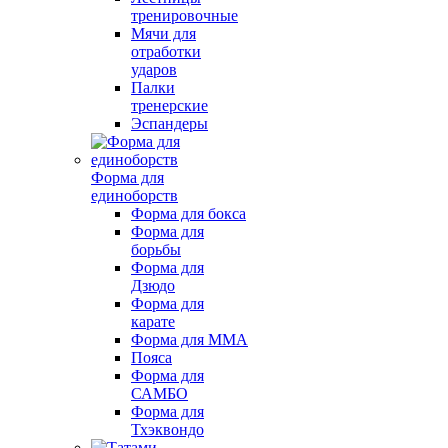
тренировочные
Мячи для
отработки
ударов
Палки
тренерские
Эспандеры
Форма для
единоборств
Форма для бокса
Форма для
борьбы
Форма для
Дзюдо
Форма для
карате
Форма для MMA
Пояса
Форма для
САМБО
Форма для
Тхэквондо