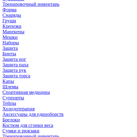
Тренировочный инвентарь
Форма
Снаряды
Груши
Крепежи
Манекены
Мешки
Наборы
Защита
Бинты
Защита ног
Защита паха
Защита рук
Защита торса
Капы
Шлемы
Спортивная медицина
Суппорты
Тейпы
Холодотерапия
Аксессуары для единоборств
Брелоки
Костюм для сгонки веса
Сумки и рюкзаки
Тренировочный инвентарь