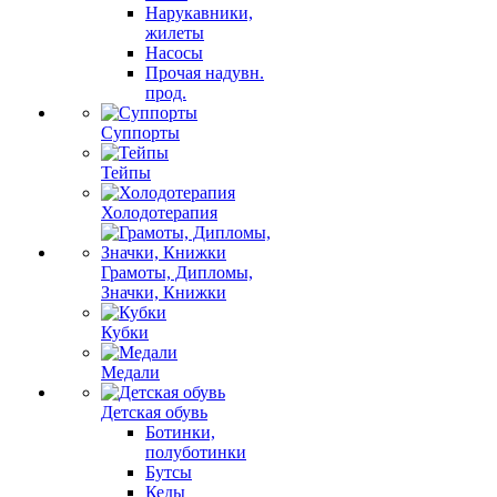
Нарукавники,
жилеты
Насосы
Прочая надувн.
прод.
Суппорты
Тейпы
Холодотерапия
Грамоты, Дипломы,
Значки, Книжки
Кубки
Медали
Детская обувь
Ботинки,
полуботинки
Бутсы
Кеды