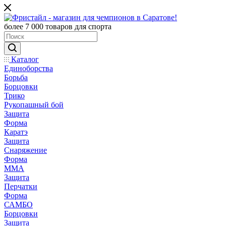
более 7 000 товаров для спорта
Каталог
Единоборства
Борьба
Борцовки
Трико
Рукопашный бой
Защита
Форма
Каратэ
Защита
Снаряжение
Форма
ММА
Защита
Перчатки
Форма
САМБО
Борцовки
Защита