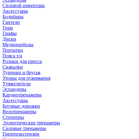
Силовой инвентарь
Аксессуары
Бодибары
Гантели
Гири
Грифы
Диски
Медицинболы
Перчатки
Пояса т/а
Ролики для пресса
Скакалки
Турники и брусья
Упоры для отжимания
Утяжелители
Эспандеры
Кардиотренажеры
Аксессуары
Беговые дорожки
Велотренажеры
Степперы
Эллиптические тренажеры
Силовые тренажеры
Гипперэкстензии