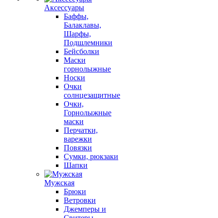
Аксессуары
Баффы,
Балаклавы,
Шарфы,
Подшлемники
Бейсболки
Маски
горнолыжные
Носки
Очки
солнцезащитные
Очки,
Горнолыжные
маски
Перчатки,
варежки
Повязки
Сумки, рюкзаки
Шапки
Мужская
Брюки
Ветровки
Джемперы и
Свитеры