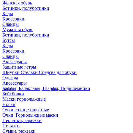
Женская обувь
Ботинки, полуботинки
Кеды
Кроссовки
Сланцы
Мужская обувь
Ботинки, полуботинки
Бутсы
Кеды
Кроссовки
Сланцы
Аксессуары
Защитные гетры
Шнурки Стельки Средсва для обуви
Одежда
Аксессуары
Баффы, Балаклавы, Шарфы, Подшлемники
Бейсболки
Маски горнолыжные
Носки
Очки солнцезащитные
Очки, Горнолыжные маски
Перчатки, варежки
Повязки
Сумки, рюкзаки