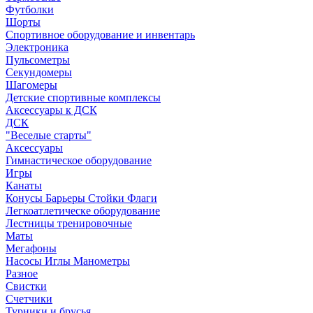
Футболки
Шорты
Спортивное оборудование и инвентарь
Электроника
Пульсометры
Секундомеры
Шагомеры
Детские спортивные комплексы
Аксессуары к ДСК
ДСК
"Веселые старты"
Аксессуары
Гимнастическое оборудование
Игры
Канаты
Конусы Барьеры Стойки Флаги
Легкоатлетическе оборудование
Лестницы тренировочные
Маты
Мегафоны
Насосы Иглы Манометры
Разное
Свистки
Счетчики
Турники и брусья