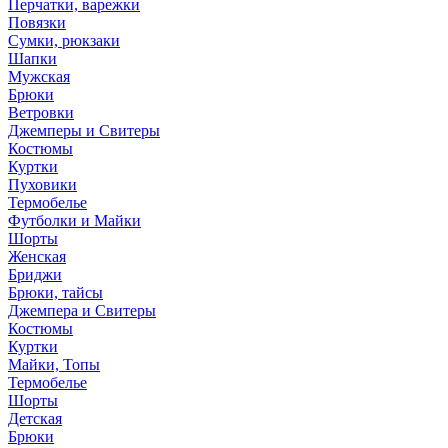
Перчатки, варежки
Повязки
Сумки, рюкзаки
Шапки
Мужская
Брюки
Ветровки
Джемперы и Свитеры
Костюмы
Куртки
Пуховики
Термобелье
Футболки и Майки
Шорты
Женская
Бриджи
Брюки, тайсы
Джемпера и Свитеры
Костюмы
Куртки
Майки, Топы
Термобелье
Шорты
Детская
Брюки