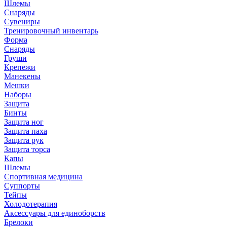
Шлемы
Снаряды
Сувениры
Тренировочный инвентарь
Форма
Снаряды
Груши
Крепежи
Манекены
Мешки
Наборы
Защита
Бинты
Защита ног
Защита паха
Защита рук
Защита торса
Капы
Шлемы
Спортивная медицина
Суппорты
Тейпы
Холодотерапия
Аксессуары для единоборств
Брелоки