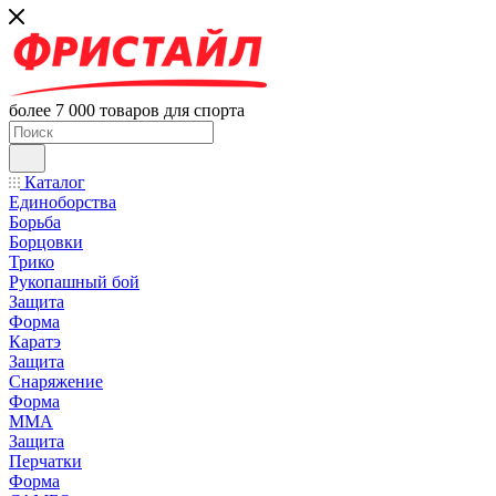
более 7 000 товаров для спорта
Каталог
Единоборства
Борьба
Борцовки
Трико
Рукопашный бой
Защита
Форма
Каратэ
Защита
Снаряжение
Форма
ММА
Защита
Перчатки
Форма