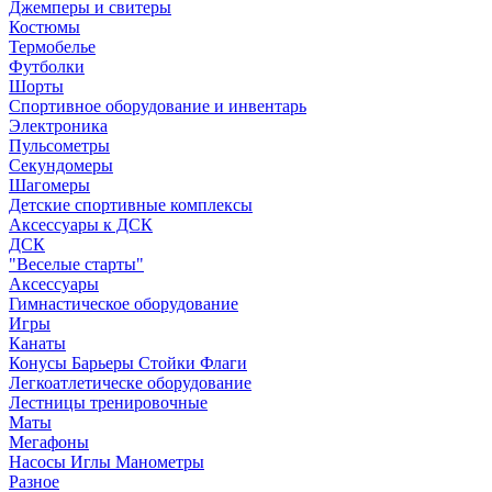
Джемперы и свитеры
Костюмы
Термобелье
Футболки
Шорты
Спортивное оборудование и инвентарь
Электроника
Пульсометры
Секундомеры
Шагомеры
Детские спортивные комплексы
Аксессуары к ДСК
ДСК
"Веселые старты"
Аксессуары
Гимнастическое оборудование
Игры
Канаты
Конусы Барьеры Стойки Флаги
Легкоатлетическе оборудование
Лестницы тренировочные
Маты
Мегафоны
Насосы Иглы Манометры
Разное