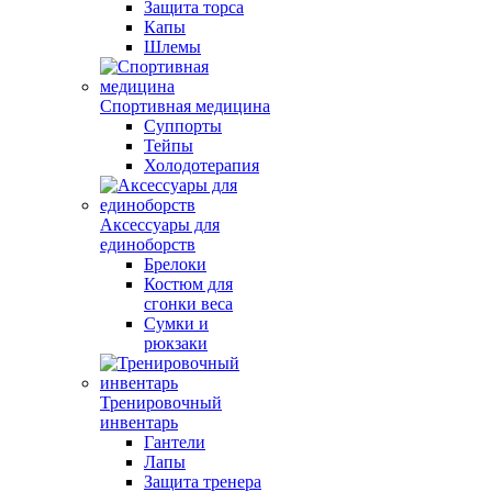
Защита торса
Капы
Шлемы
Спортивная медицина
Суппорты
Тейпы
Холодотерапия
Аксессуары для
единоборств
Брелоки
Костюм для
сгонки веса
Сумки и
рюкзаки
Тренировочный
инвентарь
Гантели
Лапы
Защита тренера