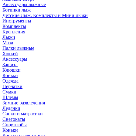
Аксессуары лыжные
Ботинки лыж
Детские Лыж. Комплекты и Мини-лыжи
Инструменты
Комплекты
Крепления
Лыжи
Мази
Палки лыжные
Хоккей
Аксессуары
Защита
Клюшки
Коньки
Одежда
Перчатки
Сумки
Шлемы
Зимние развлечения
Ледянки
Санки и матрасики
Снегокаты
Сноутьюбы
Коньки
Коньки раздвижные