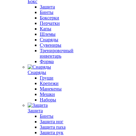
Бокс
Защита
Бинты
Боксерки
Перчатки
Капы
Шлемы
Снаряды
Сувениры
Тренировочный
инвентарь
Форма
Снаряды
Груши
Крепежи
Манекены
Мешки
Наборы
Защита
Бинты
Защита ног
Защита паха
Защита рук