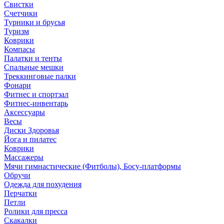
Свистки
Счетчики
Турники и брусья
Туризм
Коврики
Компасы
Палатки и тенты
Спальные мешки
Треккинговые палки
Фонари
Фитнес и спортзал
Фитнес-инвентарь
Аксессуары
Весы
Диски Здоровья
Йога и пилатес
Коврики
Массажеры
Мячи гимнастические (Фитболы), Босу-платформы
Обручи
Одежда для похудения
Перчатки
Петли
Ролики для пресса
Скакалки