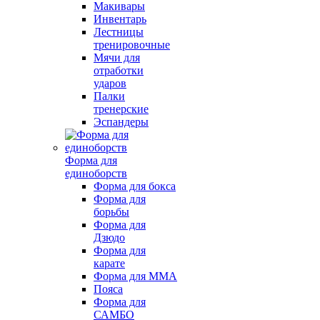
Макивары
Инвентарь
Лестницы
тренировочные
Мячи для
отработки
ударов
Палки
тренерские
Эспандеры
Форма для
единоборств
Форма для бокса
Форма для
борьбы
Форма для
Дзюдо
Форма для
карате
Форма для MMA
Пояса
Форма для
САМБО