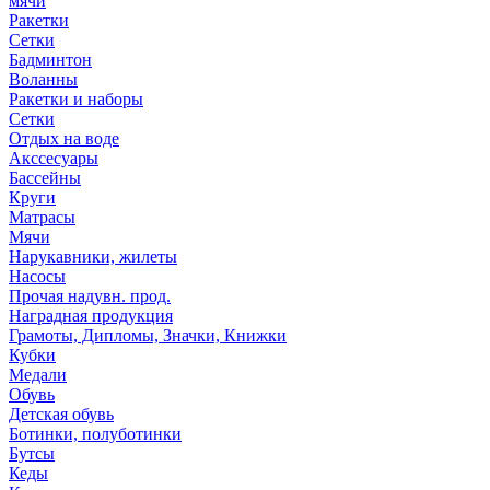
мячи
Ракетки
Сетки
Бадминтон
Воланны
Ракетки и наборы
Сетки
Отдых на воде
Акссесуары
Бассейны
Круги
Матрасы
Мячи
Нарукавники, жилеты
Насосы
Прочая надувн. прод.
Наградная продукция
Грамоты, Дипломы, Значки, Книжки
Кубки
Медали
Обувь
Детская обувь
Ботинки, полуботинки
Бутсы
Кеды