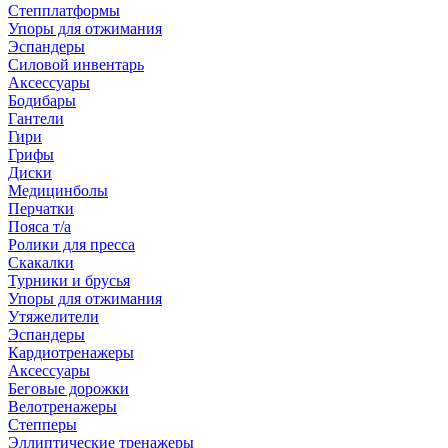
Степплатформы
Упоры для отжимания
Эспандеры
Силовой инвентарь
Аксессуары
Бодибары
Гантели
Гири
Грифы
Диски
Медицинболы
Перчатки
Пояса т/а
Ролики для пресса
Скакалки
Турники и брусья
Упоры для отжимания
Утяжелители
Эспандеры
Кардиотренажеры
Аксессуары
Беговые дорожки
Велотренажеры
Степперы
Эллиптические тренажеры