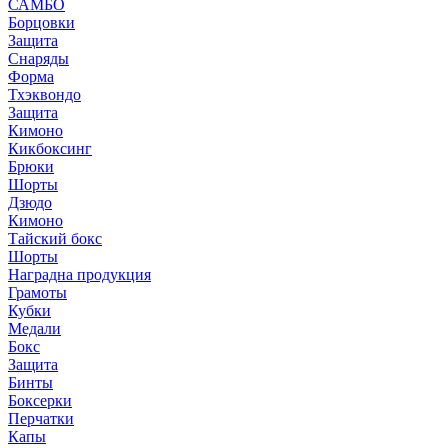
САМБО
Борцовки
Защита
Снаряды
Форма
Тхэквондо
Защита
Кимоно
Кикбоксинг
Брюки
Шорты
Дзюдо
Кимоно
Тайский бокс
Шорты
Наградна продукция
Грамоты
Кубки
Медали
Бокс
Защита
Бинты
Боксерки
Перчатки
Капы