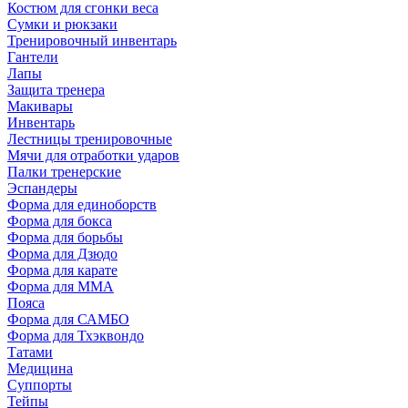
Костюм для сгонки веса
Сумки и рюкзаки
Тренировочный инвентарь
Гантели
Лапы
Защита тренера
Макивары
Инвентарь
Лестницы тренировочные
Мячи для отработки ударов
Палки тренерские
Эспандеры
Форма для единоборств
Форма для бокса
Форма для борьбы
Форма для Дзюдо
Форма для карате
Форма для MMA
Пояса
Форма для САМБО
Форма для Тхэквондо
Татами
Медицина
Суппорты
Тейпы