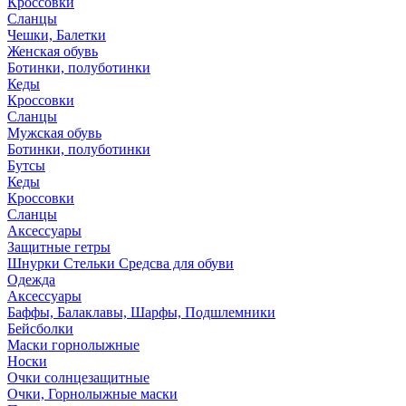
Кроссовки
Сланцы
Чешки, Балетки
Женская обувь
Ботинки, полуботинки
Кеды
Кроссовки
Сланцы
Мужская обувь
Ботинки, полуботинки
Бутсы
Кеды
Кроссовки
Сланцы
Аксессуары
Защитные гетры
Шнурки Стельки Средсва для обуви
Одежда
Аксессуары
Баффы, Балаклавы, Шарфы, Подшлемники
Бейсболки
Маски горнолыжные
Носки
Очки солнцезащитные
Очки, Горнолыжные маски