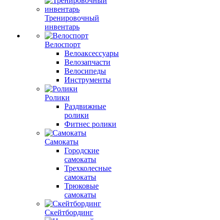
Тренировочный
инвентарь
Велоспорт
Велоаксессуары
Велозапчасти
Велосипеды
Инструменты
Ролики
Раздвижные
ролики
Фитнес ролики
Самокаты
Городские
самокаты
Трехколесные
самокаты
Трюковые
самокаты
Скейтбординг