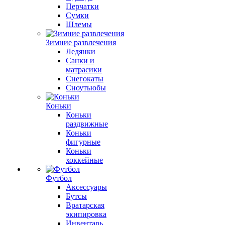
Перчатки
Сумки
Шлемы
Зимние развлечения
Ледянки
Санки и
матрасики
Снегокаты
Сноутьюбы
Коньки
Коньки
раздвижные
Коньки
фигурные
Коньки
хоккейные
Футбол
Аксессуары
Бутсы
Вратарская
экипировка
Инвентарь