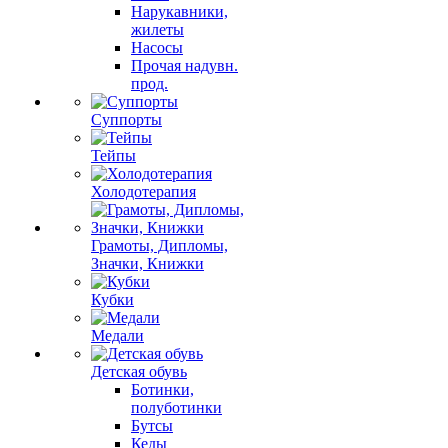
Нарукавники,
жилеты
Насосы
Прочая надувн.
прод.
Суппорты
Тейпы
Холодотерапия
Грамоты, Дипломы,
Значки, Книжки
Кубки
Медали
Детская обувь
Ботинки,
полуботинки
Бутсы
Кеды