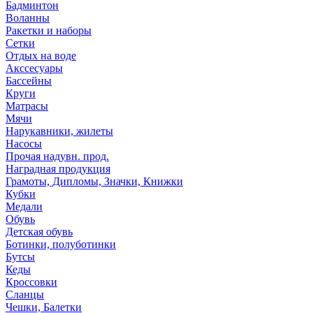
Бадминтон
Воланны
Ракетки и наборы
Сетки
Отдых на воде
Акссесуары
Бассейны
Круги
Матрасы
Мячи
Нарукавники, жилеты
Насосы
Прочая надувн. прод.
Наградная продукция
Грамоты, Дипломы, Значки, Книжки
Кубки
Медали
Обувь
Детская обувь
Ботинки, полуботинки
Бутсы
Кеды
Кроссовки
Сланцы
Чешки, Балетки