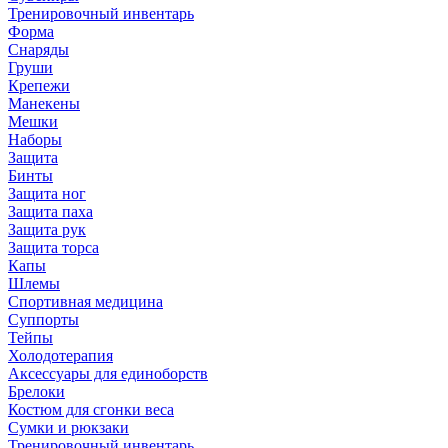
Тренировочный инвентарь
Форма
Снаряды
Груши
Крепежи
Манекены
Мешки
Наборы
Защита
Бинты
Защита ног
Защита паха
Защита рук
Защита торса
Капы
Шлемы
Спортивная медицина
Суппорты
Тейпы
Холодотерапия
Аксессуары для единоборств
Брелоки
Костюм для сгонки веса
Сумки и рюкзаки
Тренировочный инвентарь