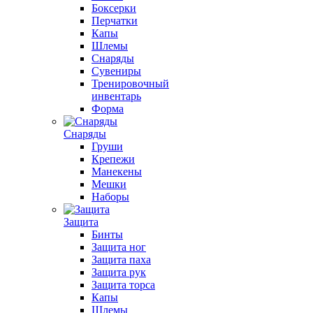
Боксерки
Перчатки
Капы
Шлемы
Снаряды
Сувениры
Тренировочный
инвентарь
Форма
Снаряды
Груши
Крепежи
Манекены
Мешки
Наборы
Защита
Бинты
Защита ног
Защита паха
Защита рук
Защита торса
Капы
Шлемы