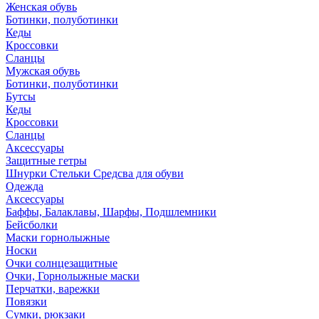
Женская обувь
Ботинки, полуботинки
Кеды
Кроссовки
Сланцы
Мужская обувь
Ботинки, полуботинки
Бутсы
Кеды
Кроссовки
Сланцы
Аксессуары
Защитные гетры
Шнурки Стельки Средсва для обуви
Одежда
Аксессуары
Баффы, Балаклавы, Шарфы, Подшлемники
Бейсболки
Маски горнолыжные
Носки
Очки солнцезащитные
Очки, Горнолыжные маски
Перчатки, варежки
Повязки
Сумки, рюкзаки