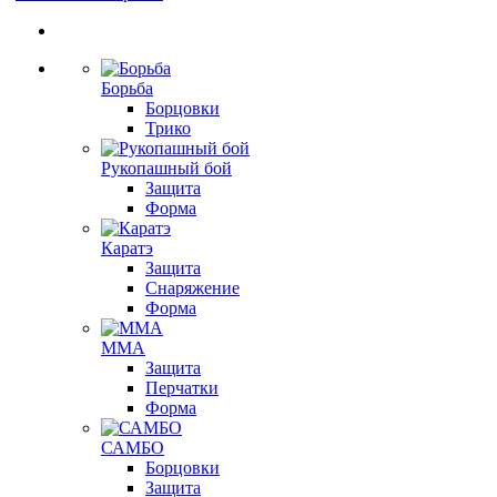
Борьба
Борцовки
Трико
Рукопашный бой
Защита
Форма
Каратэ
Защита
Снаряжение
Форма
ММА
Защита
Перчатки
Форма
САМБО
Борцовки
Защита