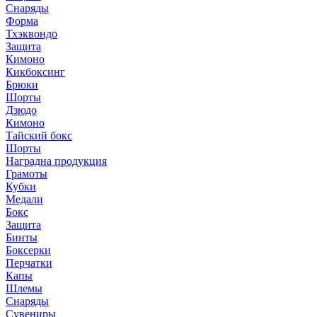
Снаряды
Форма
Тхэквондо
Защита
Кимоно
Кикбоксинг
Брюки
Шорты
Дзюдо
Кимоно
Тайский бокс
Шорты
Наградна продукция
Грамоты
Кубки
Медали
Бокс
Защита
Бинты
Боксерки
Перчатки
Капы
Шлемы
Снаряды
Сувениры