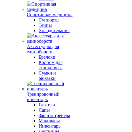
Спортивная медицина
Суппорты
Тейпы
Холодотерапия
Аксессуары для
единоборств
Брелоки
Костюм для
сгонки веса
Сумки и
рюкзаки
Тренировочный
инвентарь
Гантели
Лапы
Защита тренера
Макивары
Инвентарь
Лестницы