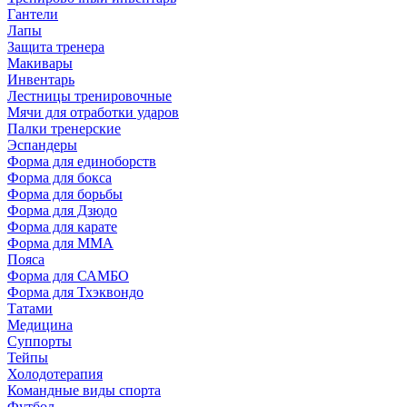
Гантели
Лапы
Защита тренера
Макивары
Инвентарь
Лестницы тренировочные
Мячи для отработки ударов
Палки тренерские
Эспандеры
Форма для единоборств
Форма для бокса
Форма для борьбы
Форма для Дзюдо
Форма для карате
Форма для MMA
Пояса
Форма для САМБО
Форма для Тхэквондо
Татами
Медицина
Суппорты
Тейпы
Холодотерапия
Командные виды спорта
Футбол