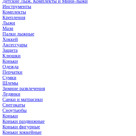
Детские Лыж. Комплекты и Мини-лыжи
Инструменты
Комплекты
Крепления
Лыжи
Мази
Палки лыжные
Хоккей
Аксессуары
Защита
Клюшки
Коньки
Одежда
Перчатки
Сумки
Шлемы
Зимние развлечения
Ледянки
Санки и матрасики
Снегокаты
Сноутьюбы
Коньки
Коньки раздвижные
Коньки фигурные
Коньки хоккейные