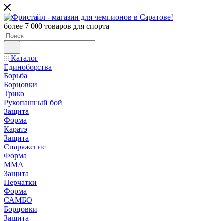
более 7 000 товаров для спорта
Каталог
Единоборства
Борьба
Борцовки
Трико
Рукопашный бой
Защита
Форма
Каратэ
Защита
Снаряжение
Форма
ММА
Защита
Перчатки
Форма
САМБО
Борцовки
Защита