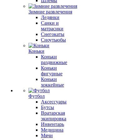
Шлемы
Зимние развлечения
Ледянки
Санки и
матрасики
Снегокаты
Сноутьюбы
Коньки
Коньки
раздвижные
Коньки
фигурные
Коньки
хоккейные
Футбол
Аксессуары
Бутсы
Вратарская
экипировка
Инвентарь
Медицина
Мячи