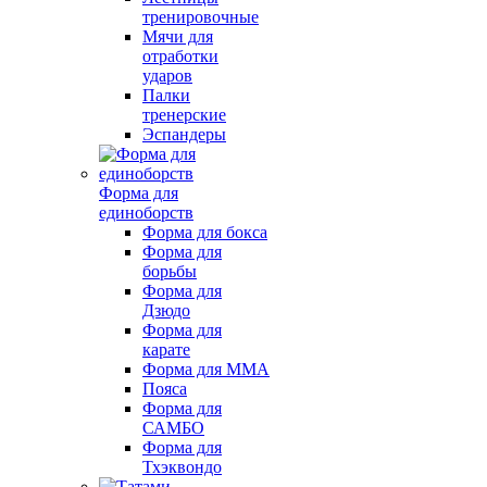
тренировочные
Мячи для
отработки
ударов
Палки
тренерские
Эспандеры
Форма для
единоборств
Форма для бокса
Форма для
борьбы
Форма для
Дзюдо
Форма для
карате
Форма для MMA
Пояса
Форма для
САМБО
Форма для
Тхэквондо