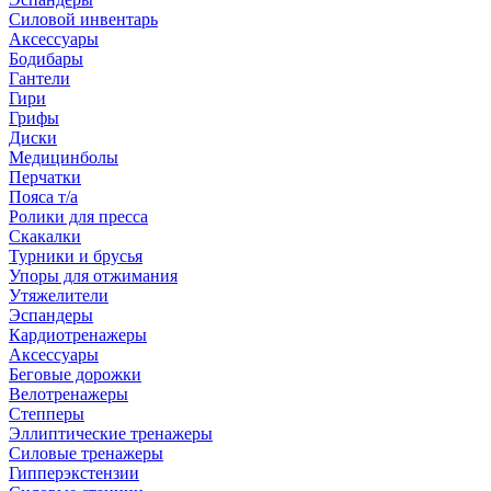
Силовой инвентарь
Аксессуары
Бодибары
Гантели
Гири
Грифы
Диски
Медицинболы
Перчатки
Пояса т/а
Ролики для пресса
Скакалки
Турники и брусья
Упоры для отжимания
Утяжелители
Эспандеры
Кардиотренажеры
Аксессуары
Беговые дорожки
Велотренажеры
Степперы
Эллиптические тренажеры
Силовые тренажеры
Гипперэкстензии