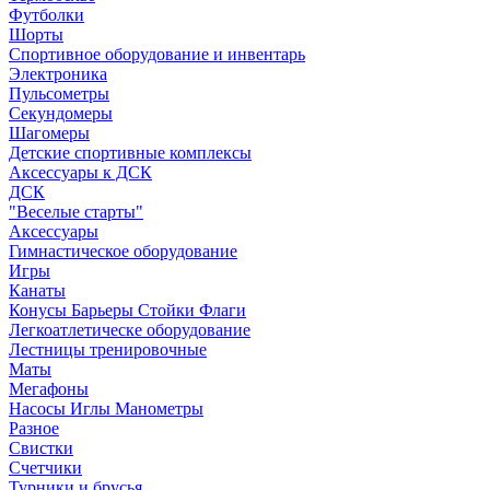
Футболки
Шорты
Спортивное оборудование и инвентарь
Электроника
Пульсометры
Секундомеры
Шагомеры
Детские спортивные комплексы
Аксессуары к ДСК
ДСК
"Веселые старты"
Аксессуары
Гимнастическое оборудование
Игры
Канаты
Конусы Барьеры Стойки Флаги
Легкоатлетическе оборудование
Лестницы тренировочные
Маты
Мегафоны
Насосы Иглы Манометры
Разное
Свистки
Счетчики
Турники и брусья