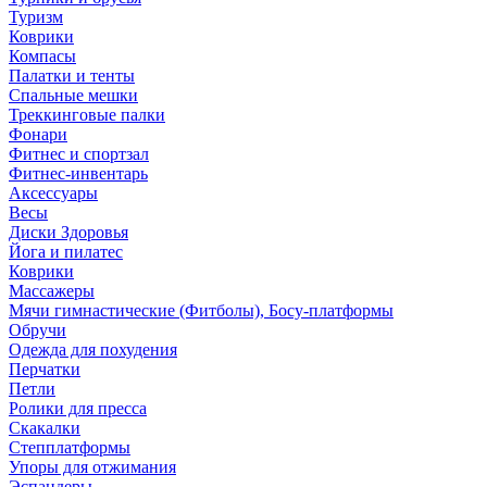
Туризм
Коврики
Компасы
Палатки и тенты
Спальные мешки
Треккинговые палки
Фонари
Фитнес и спортзал
Фитнес-инвентарь
Аксессуары
Весы
Диски Здоровья
Йога и пилатес
Коврики
Массажеры
Мячи гимнастические (Фитболы), Босу-платформы
Обручи
Одежда для похудения
Перчатки
Петли
Ролики для пресса
Скакалки
Степплатформы
Упоры для отжимания
Эспандеры