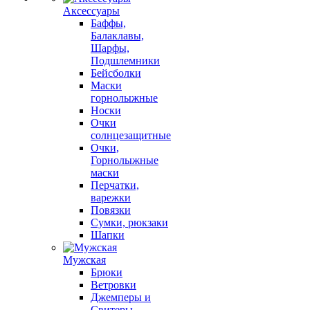
Аксессуары
Баффы,
Балаклавы,
Шарфы,
Подшлемники
Бейсболки
Маски
горнолыжные
Носки
Очки
солнцезащитные
Очки,
Горнолыжные
маски
Перчатки,
варежки
Повязки
Сумки, рюкзаки
Шапки
Мужская
Брюки
Ветровки
Джемперы и
Свитеры