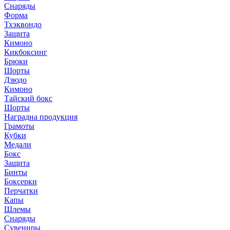
Снаряды
Форма
Тхэквондо
Защита
Кимоно
Кикбоксинг
Брюки
Шорты
Дзюдо
Кимоно
Тайский бокс
Шорты
Наградна продукция
Грамоты
Кубки
Медали
Бокс
Защита
Бинты
Боксерки
Перчатки
Капы
Шлемы
Снаряды
Сувениры