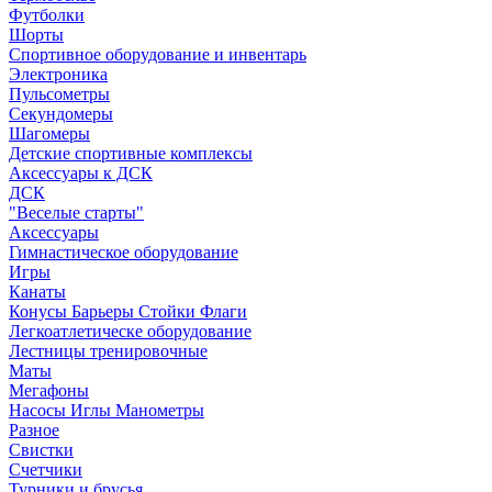
Футболки
Шорты
Спортивное оборудование и инвентарь
Электроника
Пульсометры
Секундомеры
Шагомеры
Детские спортивные комплексы
Аксессуары к ДСК
ДСК
"Веселые старты"
Аксессуары
Гимнастическое оборудование
Игры
Канаты
Конусы Барьеры Стойки Флаги
Легкоатлетическе оборудование
Лестницы тренировочные
Маты
Мегафоны
Насосы Иглы Манометры
Разное
Свистки
Счетчики
Турники и брусья