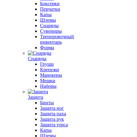
Боксерки
Перчатки
Капы
Шлемы
Снаряды
Сувениры
Тренировочный
инвентарь
Форма
Снаряды
Груши
Крепежи
Манекены
Мешки
Наборы
Защита
Бинты
Защита ног
Защита паха
Защита рук
Защита торса
Капы
Шлемы