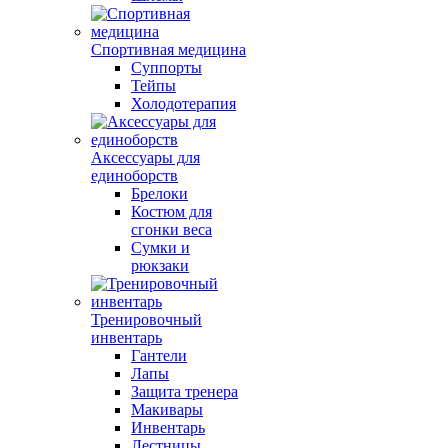
Спортивная медицина
Суппорты
Тейпы
Холодотерапия
Аксессуары для
единоборств
Брелоки
Костюм для
сгонки веса
Сумки и
рюкзаки
Тренировочный
инвентарь
Гантели
Лапы
Защита тренера
Макивары
Инвентарь
Лестницы