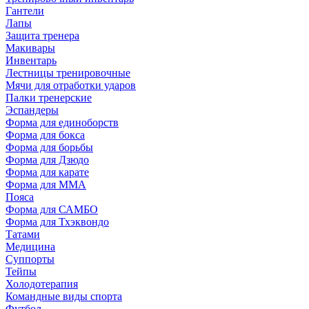
Гантели
Лапы
Защита тренера
Макивары
Инвентарь
Лестницы тренировочные
Мячи для отработки ударов
Палки тренерские
Эспандеры
Форма для единоборств
Форма для бокса
Форма для борьбы
Форма для Дзюдо
Форма для карате
Форма для MMA
Пояса
Форма для САМБО
Форма для Тхэквондо
Татами
Медицина
Суппорты
Тейпы
Холодотерапия
Командные виды спорта
Футбол