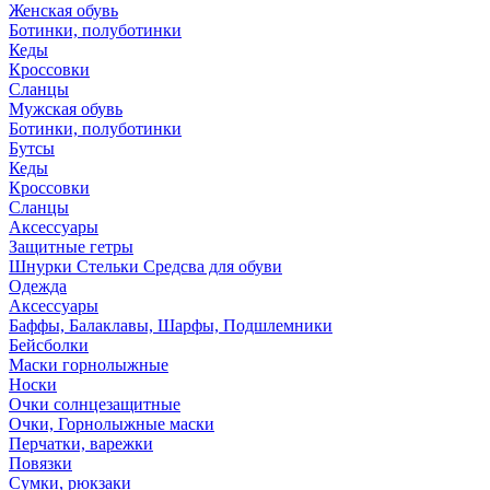
Женская обувь
Ботинки, полуботинки
Кеды
Кроссовки
Сланцы
Мужская обувь
Ботинки, полуботинки
Бутсы
Кеды
Кроссовки
Сланцы
Аксессуары
Защитные гетры
Шнурки Стельки Средсва для обуви
Одежда
Аксессуары
Баффы, Балаклавы, Шарфы, Подшлемники
Бейсболки
Маски горнолыжные
Носки
Очки солнцезащитные
Очки, Горнолыжные маски
Перчатки, варежки
Повязки
Сумки, рюкзаки