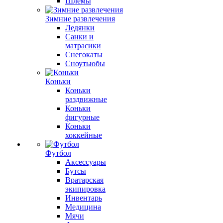
Шлемы
Зимние развлечения
Ледянки
Санки и
матрасики
Снегокаты
Сноутьюбы
Коньки
Коньки
раздвижные
Коньки
фигурные
Коньки
хоккейные
Футбол
Аксессуары
Бутсы
Вратарская
экипировка
Инвентарь
Медицина
Мячи