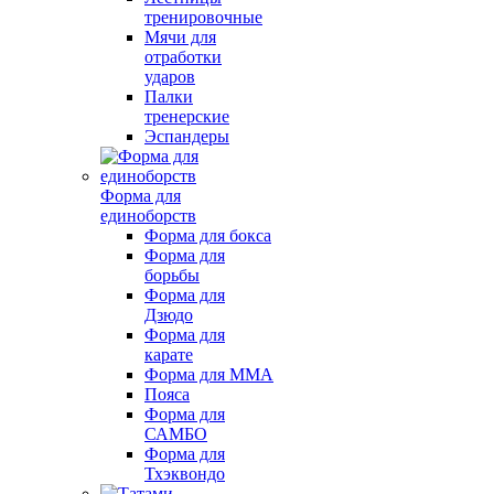
тренировочные
Мячи для
отработки
ударов
Палки
тренерские
Эспандеры
Форма для
единоборств
Форма для бокса
Форма для
борьбы
Форма для
Дзюдо
Форма для
карате
Форма для MMA
Пояса
Форма для
САМБО
Форма для
Тхэквондо