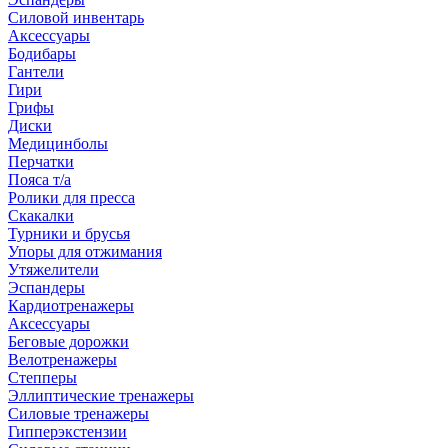
Силовой инвентарь
Аксессуары
Бодибары
Гантели
Гири
Грифы
Диски
Медицинболы
Перчатки
Пояса т/а
Ролики для пресса
Скакалки
Турники и брусья
Упоры для отжимания
Утяжелители
Эспандеры
Кардиотренажеры
Аксессуары
Беговые дорожки
Велотренажеры
Степперы
Эллиптические тренажеры
Силовые тренажеры
Гипперэкстензии