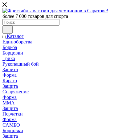
более 7 000 товаров для спорта
Каталог
Единоборства
Борьба
Борцовки
Трико
Рукопашный бой
Защита
Форма
Каратэ
Защита
Снаряжение
Форма
ММА
Защита
Перчатки
Форма
САМБО
Борцовки
Защита