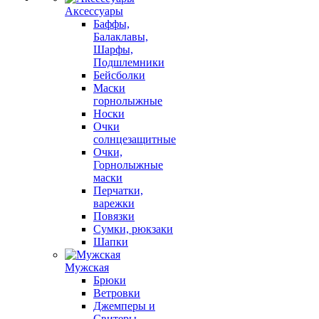
Аксессуары
Баффы,
Балаклавы,
Шарфы,
Подшлемники
Бейсболки
Маски
горнолыжные
Носки
Очки
солнцезащитные
Очки,
Горнолыжные
маски
Перчатки,
варежки
Повязки
Сумки, рюкзаки
Шапки
Мужская
Брюки
Ветровки
Джемперы и
Свитеры