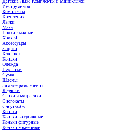
Детские Лыж. Комплекты и Мини-лыжи
Инструменты
Комплекты
Крепления
Лыжи
Мази
Палки лыжные
Хоккей
Аксессуары
Защита
Клюшки
Коньки
Одежда
Перчатки
Сумки
Шлемы
Зимние развлечения
Ледянки
Санки и матрасики
Снегокаты
Сноутьюбы
Коньки
Коньки раздвижные
Коньки фигурные
Коньки хоккейные