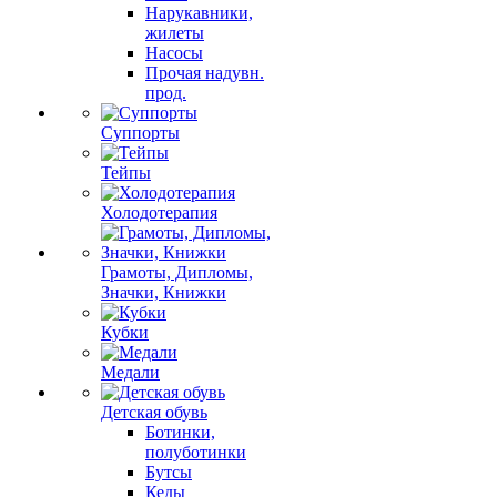
Нарукавники,
жилеты
Насосы
Прочая надувн.
прод.
Суппорты
Тейпы
Холодотерапия
Грамоты, Дипломы,
Значки, Книжки
Кубки
Медали
Детская обувь
Ботинки,
полуботинки
Бутсы
Кеды