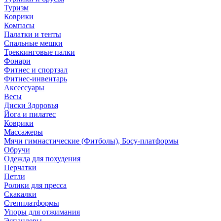
Туризм
Коврики
Компасы
Палатки и тенты
Спальные мешки
Треккинговые палки
Фонари
Фитнес и спортзал
Фитнес-инвентарь
Аксессуары
Весы
Диски Здоровья
Йога и пилатес
Коврики
Массажеры
Мячи гимнастические (Фитболы), Босу-платформы
Обручи
Одежда для похудения
Перчатки
Петли
Ролики для пресса
Скакалки
Степплатформы
Упоры для отжимания
Эспандеры