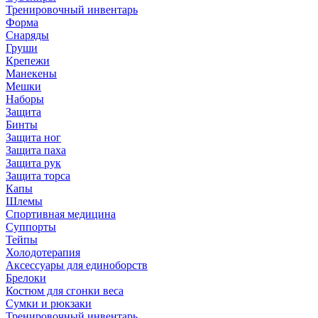
Тренировочный инвентарь
Форма
Снаряды
Груши
Крепежи
Манекены
Мешки
Наборы
Защита
Бинты
Защита ног
Защита паха
Защита рук
Защита торса
Капы
Шлемы
Спортивная медицина
Суппорты
Тейпы
Холодотерапия
Аксессуары для единоборств
Брелоки
Костюм для сгонки веса
Сумки и рюкзаки
Тренировочный инвентарь