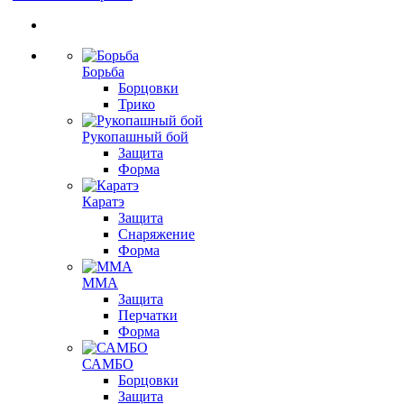
Борьба
Борцовки
Трико
Рукопашный бой
Защита
Форма
Каратэ
Защита
Снаряжение
Форма
ММА
Защита
Перчатки
Форма
САМБО
Борцовки
Защита