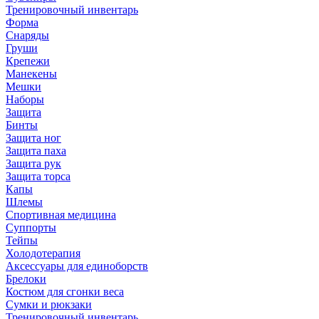
Тренировочный инвентарь
Форма
Снаряды
Груши
Крепежи
Манекены
Мешки
Наборы
Защита
Бинты
Защита ног
Защита паха
Защита рук
Защита торса
Капы
Шлемы
Спортивная медицина
Суппорты
Тейпы
Холодотерапия
Аксессуары для единоборств
Брелоки
Костюм для сгонки веса
Сумки и рюкзаки
Тренировочный инвентарь