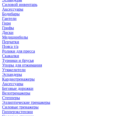
Силовой инвентарь
Аксессуары
Бодибары
Гантели
Гири
Грифы
Диски
Медицинболы
Перчатки
Пояса т/а
Ролики для пресса
Скакалки
Турники и брусья
Упоры для отжимания
Утяжелители
Эспандеры
Кардиотренажеры
Аксессуары
Беговые дорожки
Велотренажеры
Степперы
Эллиптические тренажеры
Силовые тренажеры
Гипперэкстензии