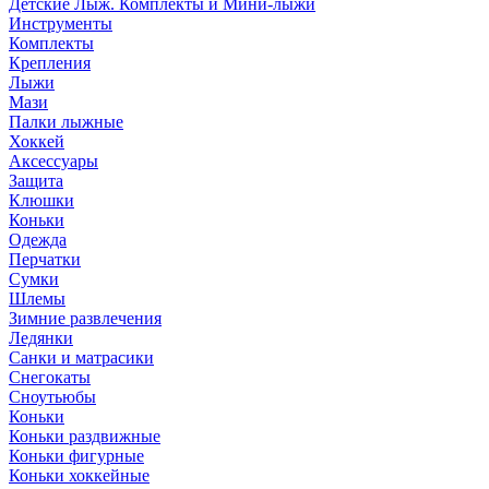
Детские Лыж. Комплекты и Мини-лыжи
Инструменты
Комплекты
Крепления
Лыжи
Мази
Палки лыжные
Хоккей
Аксессуары
Защита
Клюшки
Коньки
Одежда
Перчатки
Сумки
Шлемы
Зимние развлечения
Ледянки
Санки и матрасики
Снегокаты
Сноутьюбы
Коньки
Коньки раздвижные
Коньки фигурные
Коньки хоккейные