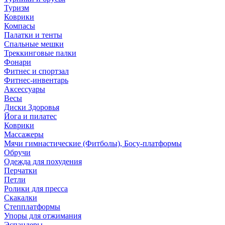
Туризм
Коврики
Компасы
Палатки и тенты
Спальные мешки
Треккинговые палки
Фонари
Фитнес и спортзал
Фитнес-инвентарь
Аксессуары
Весы
Диски Здоровья
Йога и пилатес
Коврики
Массажеры
Мячи гимнастические (Фитболы), Босу-платформы
Обручи
Одежда для похудения
Перчатки
Петли
Ролики для пресса
Скакалки
Степплатформы
Упоры для отжимания
Эспандеры