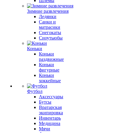
Шлемы
Зимние развлечения
Ледянки
Санки и
матрасики
Снегокаты
Сноутьюбы
Коньки
Коньки
раздвижные
Коньки
фигурные
Коньки
хоккейные
Футбол
Аксессуары
Бутсы
Вратарская
экипировка
Инвентарь
Медицина
Мячи