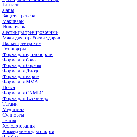
Гантели
Лапы
Защита тренера
Макивары
Инвентарь
Лестницы тренировочные
Мячи для отработки ударов
Палки тренерские
Эспандеры
Форма для единоборств
Форма для бокса
Форма для борьбы
Форма для Дзюдо
Форма для карате
Форма для MMA
Пояса
Форма для САМБО
Форма для Тхэквондо
Татами
Медицина
Суппорты
Тейпы
Холодотерапия
Командные виды спорта
Футбол