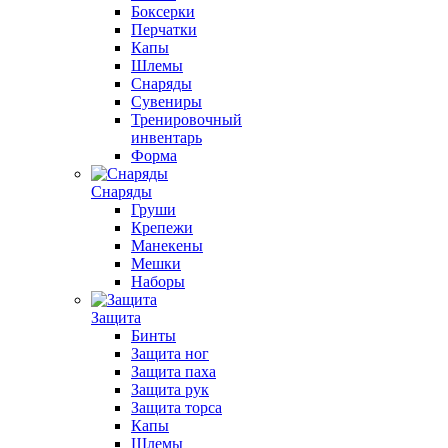
Боксерки
Перчатки
Капы
Шлемы
Снаряды
Сувениры
Тренировочный
инвентарь
Форма
Снаряды
Груши
Крепежи
Манекены
Мешки
Наборы
Защита
Бинты
Защита ног
Защита паха
Защита рук
Защита торса
Капы
Шлемы