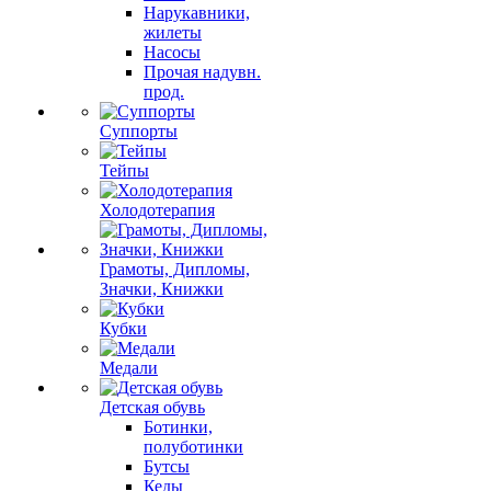
Нарукавники,
жилеты
Насосы
Прочая надувн.
прод.
Суппорты
Тейпы
Холодотерапия
Грамоты, Дипломы,
Значки, Книжки
Кубки
Медали
Детская обувь
Ботинки,
полуботинки
Бутсы
Кеды