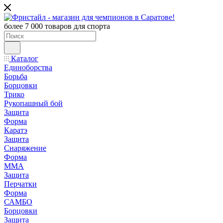
более 7 000 товаров для спорта
Каталог
Единоборства
Борьба
Борцовки
Трико
Рукопашный бой
Защита
Форма
Каратэ
Защита
Снаряжение
Форма
ММА
Защита
Перчатки
Форма
САМБО
Борцовки
Защита