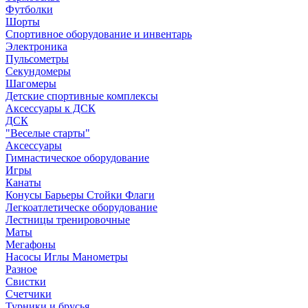
Футболки
Шорты
Спортивное оборудование и инвентарь
Электроника
Пульсометры
Секундомеры
Шагомеры
Детские спортивные комплексы
Аксессуары к ДСК
ДСК
"Веселые старты"
Аксессуары
Гимнастическое оборудование
Игры
Канаты
Конусы Барьеры Стойки Флаги
Легкоатлетическе оборудование
Лестницы тренировочные
Маты
Мегафоны
Насосы Иглы Манометры
Разное
Свистки
Счетчики
Турники и брусья