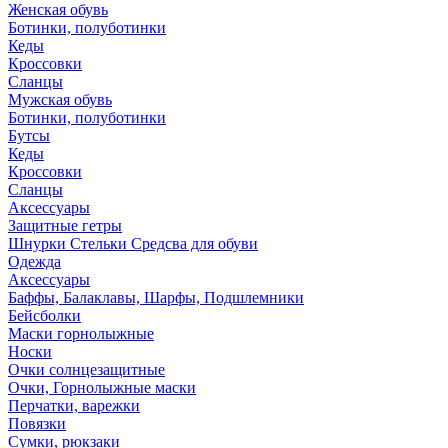
Женская обувь
Ботинки, полуботинки
Кеды
Кроссовки
Сланцы
Мужская обувь
Ботинки, полуботинки
Бутсы
Кеды
Кроссовки
Сланцы
Аксессуары
Защитные гетры
Шнурки Стельки Средсва для обуви
Одежда
Аксессуары
Баффы, Балаклавы, Шарфы, Подшлемники
Бейсболки
Маски горнолыжные
Носки
Очки солнцезащитные
Очки, Горнолыжные маски
Перчатки, варежки
Повязки
Сумки, рюкзаки