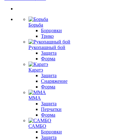
Борьба
Борцовки
Трико
Рукопашный бой
Защита
Форма
Каратэ
Защита
Снаряжение
Форма
ММА
Защита
Перчатки
Форма
САМБО
Борцовки
Защита