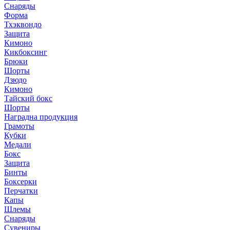
Снаряды
Форма
Тхэквондо
Защита
Кимоно
Кикбоксинг
Брюки
Шорты
Дзюдо
Кимоно
Тайский бокс
Шорты
Наградна продукция
Грамоты
Кубки
Медали
Бокс
Защита
Бинты
Боксерки
Перчатки
Капы
Шлемы
Снаряды
Сувениры