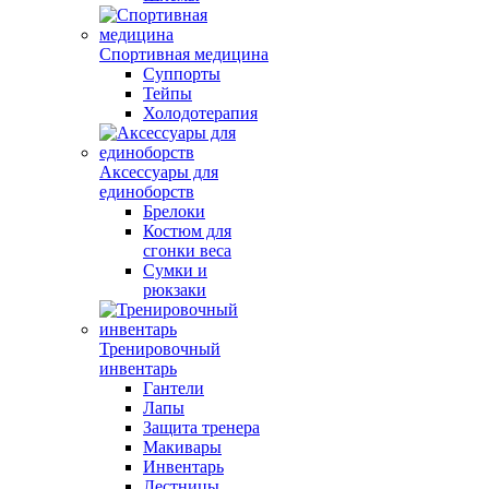
Спортивная медицина
Суппорты
Тейпы
Холодотерапия
Аксессуары для
единоборств
Брелоки
Костюм для
сгонки веса
Сумки и
рюкзаки
Тренировочный
инвентарь
Гантели
Лапы
Защита тренера
Макивары
Инвентарь
Лестницы