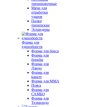
тренировочные
Мячи для
отработки
ударов
Палки
тренерские
Эспандеры
Форма для
единоборств
Форма для бокса
Форма для
борьбы
Форма для
Дзюдо
Форма для
карате
Форма для MMA
Пояса
Форма для
САМБО
Форма для
Тхэквондо