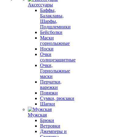
Аксессуары
Баффы,
Балаклавы,
Шарфы,
Подшлемники
Бейсболки
Маски
горнолыжные
Носки
Очки
солнцезащитные
Очки,
Горнолыжные
маски
Перчатки,
варежки
Повязки
Сумки, рюкзаки
Шапки
Мужская
Брюки
Ветровки
Джемперы и
Свитеры