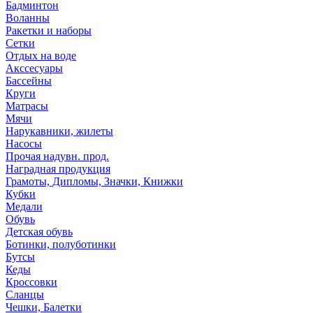
Бадминтон
Воланны
Ракетки и наборы
Сетки
Отдых на воде
Акссесуары
Бассейны
Круги
Матрасы
Мячи
Нарукавники, жилеты
Насосы
Прочая надувн. прод.
Наградная продукция
Грамоты, Дипломы, Значки, Книжки
Кубки
Медали
Обувь
Детская обувь
Ботинки, полуботинки
Бутсы
Кеды
Кроссовки
Сланцы
Чешки, Балетки