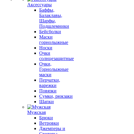
Аксессуары
Баффы,
Балаклавы,
Шарфы,
Подшлемники
Бейсболки
Маски
горнолыжные
Носки
Очки
солнцезащитные
Очки,
Горнолыжные
маски
Перчатки,
варежки
Повязки
Сумки, рюкзаки
Шапки
Мужская
Брюки
Ветровки
Джемперы и
Свитеры