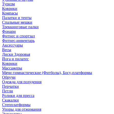
Туризм
Коврики
Компасы
Палатки и тенты
Спальные мешки
Треккинговые палки
Фонари
Фитнес и спортзал
Фитнес-инвентарь
Аксессуары
Весы
Диски Здоровья
Йога и пилатес
Коврики
Массажеры
Мячи гимнастические (Фитболы), Босу-платформы
Обручи
Одежда для похудения
Перчатки
Петли
Ролики для пресса
Скакалки
Степплатформы
Упоры для отжимания
Эспандеры