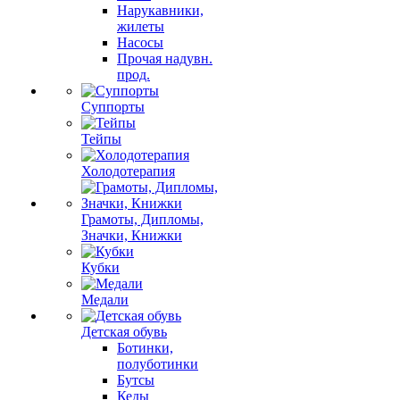
Нарукавники,
жилеты
Насосы
Прочая надувн.
прод.
Суппорты
Тейпы
Холодотерапия
Грамоты, Дипломы,
Значки, Книжки
Кубки
Медали
Детская обувь
Ботинки,
полуботинки
Бутсы
Кеды