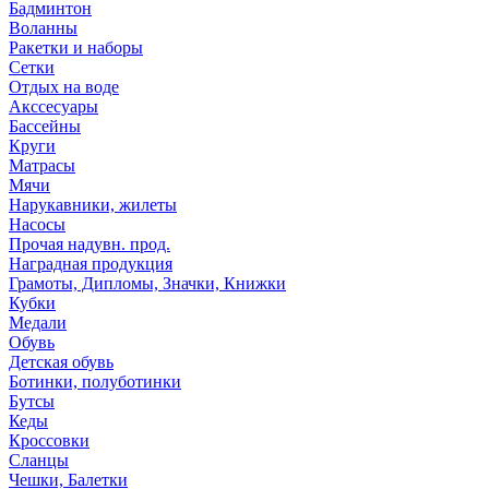
Бадминтон
Воланны
Ракетки и наборы
Сетки
Отдых на воде
Акссесуары
Бассейны
Круги
Матрасы
Мячи
Нарукавники, жилеты
Насосы
Прочая надувн. прод.
Наградная продукция
Грамоты, Дипломы, Значки, Книжки
Кубки
Медали
Обувь
Детская обувь
Ботинки, полуботинки
Бутсы
Кеды
Кроссовки
Сланцы
Чешки, Балетки