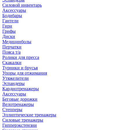
Силовой инвентарь
Аксессуары
Бодибары
Гантели
Гири
Грифы
Диски
Медицинболы
Перчатки
Пояса т/а
Ролики для пресса
Скакалки
Турники и брусья
Упоры для отжимания
Утяжелители
Эспандеры
Кардиотренажеры
Аксессуары
Беговые дорожки
Велотренажеры
Степперы
Эллиптические тренажеры
Силовые тренажеры
Гипперэкстензии