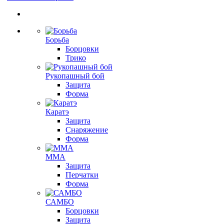
Борьба
Борцовки
Трико
Рукопашный бой
Защита
Форма
Каратэ
Защита
Снаряжение
Форма
ММА
Защита
Перчатки
Форма
САМБО
Борцовки
Защита