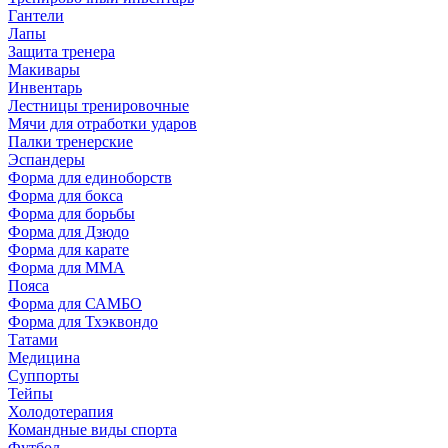
Гантели
Лапы
Защита тренера
Макивары
Инвентарь
Лестницы тренировочные
Мячи для отработки ударов
Палки тренерские
Эспандеры
Форма для единоборств
Форма для бокса
Форма для борьбы
Форма для Дзюдо
Форма для карате
Форма для MMA
Пояса
Форма для САМБО
Форма для Тхэквондо
Татами
Медицина
Суппорты
Тейпы
Холодотерапия
Командные виды спорта
Футбол