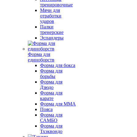
тренировочные
Мячи для
отработки
ударов
Палки
тренерские
Эспандеры
Форма для
единоборств
Форма для бокса
Форма для
борьбы
Форма для
Дзюдо
Форма для
карате
Форма для MMA
Пояса
Форма для
САМБО
Форма для
Тхэквондо