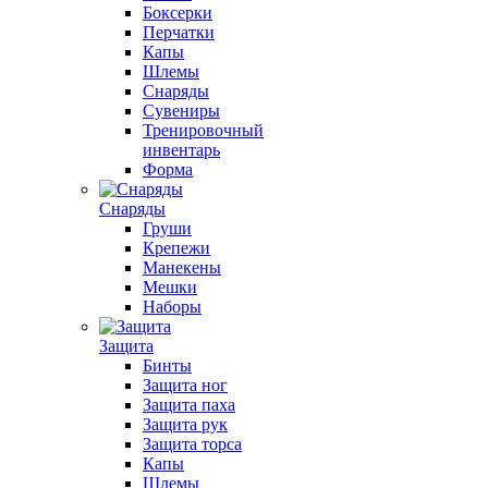
Боксерки
Перчатки
Капы
Шлемы
Снаряды
Сувениры
Тренировочный
инвентарь
Форма
Снаряды
Груши
Крепежи
Манекены
Мешки
Наборы
Защита
Бинты
Защита ног
Защита паха
Защита рук
Защита торса
Капы
Шлемы