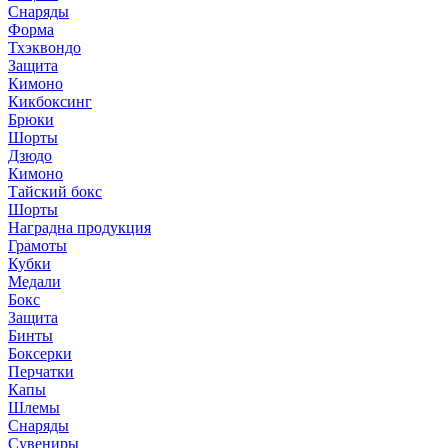
Снаряды
Форма
Тхэквондо
Защита
Кимоно
Кикбоксинг
Брюки
Шорты
Дзюдо
Кимоно
Тайский бокс
Шорты
Наградна продукция
Грамоты
Кубки
Медали
Бокс
Защита
Бинты
Боксерки
Перчатки
Капы
Шлемы
Снаряды
Сувениры