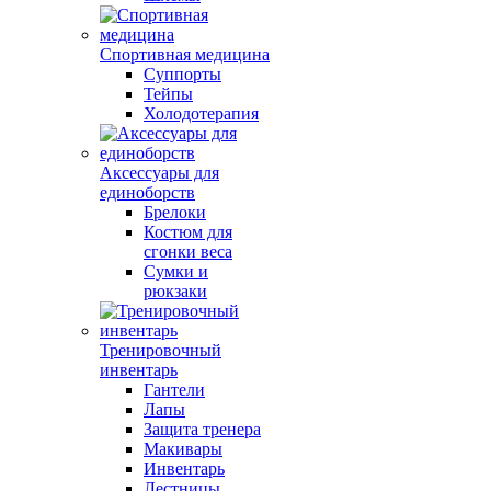
Спортивная медицина
Суппорты
Тейпы
Холодотерапия
Аксессуары для
единоборств
Брелоки
Костюм для
сгонки веса
Сумки и
рюкзаки
Тренировочный
инвентарь
Гантели
Лапы
Защита тренера
Макивары
Инвентарь
Лестницы