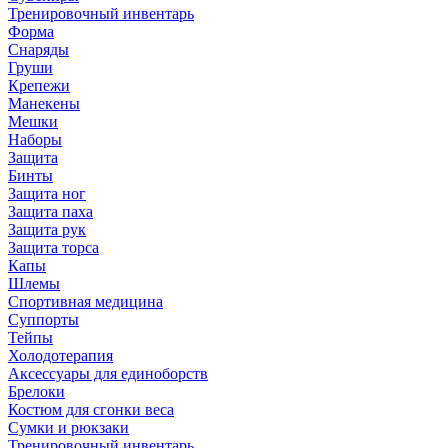
Тренировочный инвентарь
Форма
Снаряды
Груши
Крепежи
Манекены
Мешки
Наборы
Защита
Бинты
Защита ног
Защита паха
Защита рук
Защита торса
Капы
Шлемы
Спортивная медицина
Суппорты
Тейпы
Холодотерапия
Аксессуары для единоборств
Брелоки
Костюм для сгонки веса
Сумки и рюкзаки
Тренировочный инвентарь