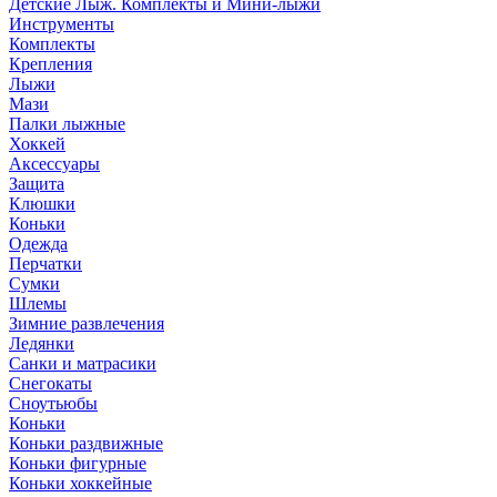
Детские Лыж. Комплекты и Мини-лыжи
Инструменты
Комплекты
Крепления
Лыжи
Мази
Палки лыжные
Хоккей
Аксессуары
Защита
Клюшки
Коньки
Одежда
Перчатки
Сумки
Шлемы
Зимние развлечения
Ледянки
Санки и матрасики
Снегокаты
Сноутьюбы
Коньки
Коньки раздвижные
Коньки фигурные
Коньки хоккейные