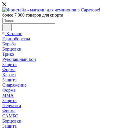
более 7 000 товаров для спорта
Каталог
Единоборства
Борьба
Борцовки
Трико
Рукопашный бой
Защита
Форма
Каратэ
Защита
Снаряжение
Форма
ММА
Защита
Перчатки
Форма
САМБО
Борцовки
Защита