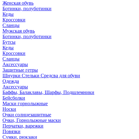
Женская обувь
Ботинки, полуботинки
Кеды
Кроссовки
Сланцы
Мужская обувь
Ботинки, полуботинки
Бутсы
Кеды
Кроссовки
Сланцы
Аксессуары
Защитные гетры
Шнурки Стельки Средсва для обуви
Одежда
Аксессуары
Баффы, Балаклавы, Шарфы, Подшлемники
Бейсболки
Маски горнолыжные
Носки
Очки солнцезащитные
Очки, Горнолыжные маски
Перчатки, варежки
Повязки
Сумки, рюкзаки