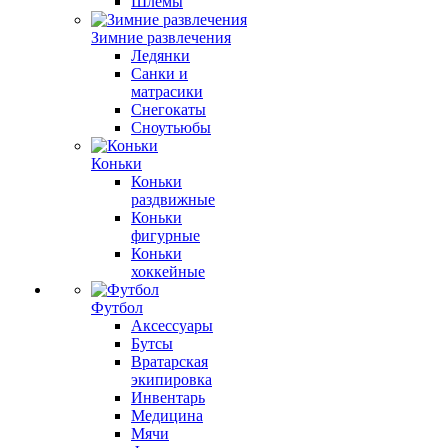
Шлемы
Зимние развлечения
Ледянки
Санки и
матрасики
Снегокаты
Сноутьюбы
Коньки
Коньки
раздвижные
Коньки
фигурные
Коньки
хоккейные
Футбол
Аксессуары
Бутсы
Вратарская
экипировка
Инвентарь
Медицина
Мячи