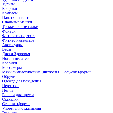
Туризм
Коврики
Компасы
Палатки и тенты
Спальные мешки
Треккинговые палки
Фонари
Фитнес и спортзал
Фитнес-инвентарь
Аксессуары
Весы
Диски Здоровья
Йога и пилатес
Коврики
Массажеры
Мячи гимнастические (Фитболы), Босу-платформы
Обручи
Одежда для похудения
Перчатки
Петли
Ролики для пресса
Скакалки
Степплатформы
Упоры для отжимания
Эспандеры