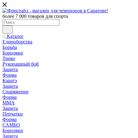
более 7 000 товаров для спорта
Каталог
Единоборства
Борьба
Борцовки
Трико
Рукопашный бой
Защита
Форма
Каратэ
Защита
Снаряжение
Форма
ММА
Защита
Перчатки
Форма
САМБО
Борцовки
Защита