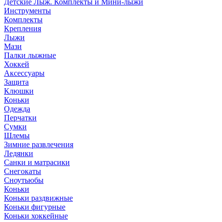
Детские Лыж. Комплекты и Мини-лыжи
Инструменты
Комплекты
Крепления
Лыжи
Мази
Палки лыжные
Хоккей
Аксессуары
Защита
Клюшки
Коньки
Одежда
Перчатки
Сумки
Шлемы
Зимние развлечения
Ледянки
Санки и матрасики
Снегокаты
Сноутьюбы
Коньки
Коньки раздвижные
Коньки фигурные
Коньки хоккейные