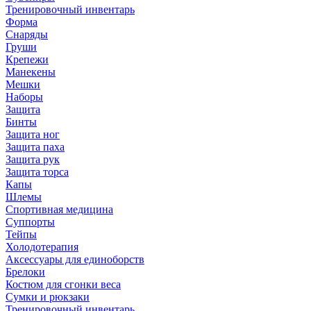
Тренировочный инвентарь
Форма
Снаряды
Груши
Крепежи
Манекены
Мешки
Наборы
Защита
Бинты
Защита ног
Защита паха
Защита рук
Защита торса
Капы
Шлемы
Спортивная медицина
Суппорты
Тейпы
Холодотерапия
Аксессуары для единоборств
Брелоки
Костюм для сгонки веса
Сумки и рюкзаки
Тренировочный инвентарь