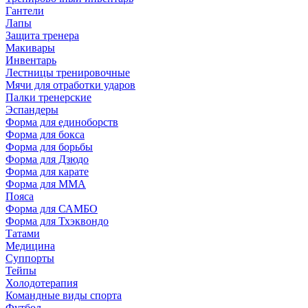
Гантели
Лапы
Защита тренера
Макивары
Инвентарь
Лестницы тренировочные
Мячи для отработки ударов
Палки тренерские
Эспандеры
Форма для единоборств
Форма для бокса
Форма для борьбы
Форма для Дзюдо
Форма для карате
Форма для MMA
Пояса
Форма для САМБО
Форма для Тхэквондо
Татами
Медицина
Суппорты
Тейпы
Холодотерапия
Командные виды спорта
Футбол