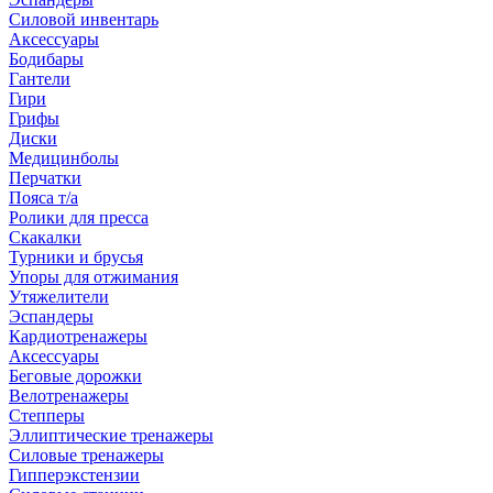
Силовой инвентарь
Аксессуары
Бодибары
Гантели
Гири
Грифы
Диски
Медицинболы
Перчатки
Пояса т/а
Ролики для пресса
Скакалки
Турники и брусья
Упоры для отжимания
Утяжелители
Эспандеры
Кардиотренажеры
Аксессуары
Беговые дорожки
Велотренажеры
Степперы
Эллиптические тренажеры
Силовые тренажеры
Гипперэкстензии