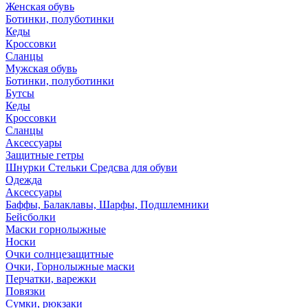
Женская обувь
Ботинки, полуботинки
Кеды
Кроссовки
Сланцы
Мужская обувь
Ботинки, полуботинки
Бутсы
Кеды
Кроссовки
Сланцы
Аксессуары
Защитные гетры
Шнурки Стельки Средсва для обуви
Одежда
Аксессуары
Баффы, Балаклавы, Шарфы, Подшлемники
Бейсболки
Маски горнолыжные
Носки
Очки солнцезащитные
Очки, Горнолыжные маски
Перчатки, варежки
Повязки
Сумки, рюкзаки