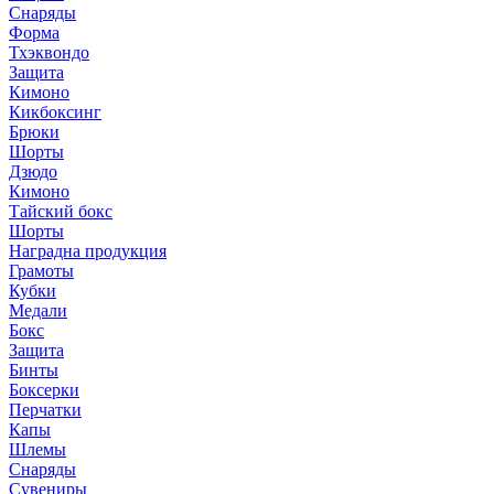
Снаряды
Форма
Тхэквондо
Защита
Кимоно
Кикбоксинг
Брюки
Шорты
Дзюдо
Кимоно
Тайский бокс
Шорты
Наградна продукция
Грамоты
Кубки
Медали
Бокс
Защита
Бинты
Боксерки
Перчатки
Капы
Шлемы
Снаряды
Сувениры