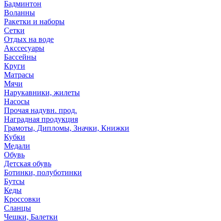
Бадминтон
Воланны
Ракетки и наборы
Сетки
Отдых на воде
Акссесуары
Бассейны
Круги
Матрасы
Мячи
Нарукавники, жилеты
Насосы
Прочая надувн. прод.
Наградная продукция
Грамоты, Дипломы, Значки, Книжки
Кубки
Медали
Обувь
Детская обувь
Ботинки, полуботинки
Бутсы
Кеды
Кроссовки
Сланцы
Чешки, Балетки