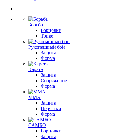
Борьба
Борцовки
Трико
Рукопашный бой
Защита
Форма
Каратэ
Защита
Снаряжение
Форма
ММА
Защита
Перчатки
Форма
САМБО
Борцовки
Защита