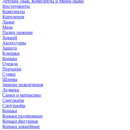
Детские Лыж. Комплекты и Мини-лыжи
Инструменты
Комплекты
Крепления
Лыжи
Мази
Палки лыжные
Хоккей
Аксессуары
Защита
Клюшки
Коньки
Одежда
Перчатки
Сумки
Шлемы
Зимние развлечения
Ледянки
Санки и матрасики
Снегокаты
Сноутьюбы
Коньки
Коньки раздвижные
Коньки фигурные
Коньки хоккейные