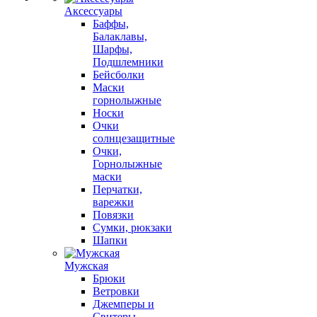
Аксессуары
Баффы,
Балаклавы,
Шарфы,
Подшлемники
Бейсболки
Маски
горнолыжные
Носки
Очки
солнцезащитные
Очки,
Горнолыжные
маски
Перчатки,
варежки
Повязки
Сумки, рюкзаки
Шапки
Мужская
Брюки
Ветровки
Джемперы и
Свитеры