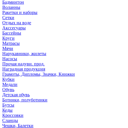
Бадминтон
Воланны
Ракетки и наборы
Сетки
Отдых на воде
Акссесуары
Бассейны
Круги
Матрасы
Мячи
Нарукавники, жилеты
Насосы
Прочая надувн. прод.
Наградная продукция
Грамоты, Дипломы, Значки, Книжки
Кубки
Медали
Обувь
Детская обувь
Ботинки, полуботинки
Бутсы
Кеды
Кроссовки
Сланцы
Чешки, Балетки