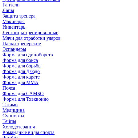
Гантели
Лапы
Защита тренера
Макивары
Инвентарь
Лестницы тренировочные
Мячи для отработки ударов
Палки тренерские
Эспандеры
Форма для единоборств
Форма для бокса
Форма для борьбы
Форма для Дзюдо
Форма для карате
Форма для MMA
Пояса
Форма для САМБО
Форма для Тхэквондо
Татами
Медицина
Суппорты
Тейпы
Холодотерапия
Командные виды спорта
Футбол