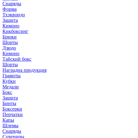
Снаряды
Форма
Тхэквондо
Защита
Кимоно
Кикбоксинг
Брюки
Шорты
Дзюдо
Кимоно
Тайский бокс
Шорты
Наградна продукция
Грамоты
Кубки
Медали
Бокс
Защита
Бинты
Боксерки
Перчатки
Капы
Шлемы
Снаряды
Сувениры