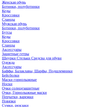
Женская обувь
Ботинки, полуботинки
Кеды
Кроссовки
Сланцы
Мужская обувь
Ботинки, полуботинки
Бутсы
Кеды
Кроссовки
Сланцы
Аксессуары
Защитные гетры
Шнурки Стельки Средсва для обуви
Одежда
Аксессуары
Баффы, Балаклавы, Шарфы, Подшлемники
Бейсболки
Маски горнолыжные
Носки
Очки солнцезащитные
Очки, Горнолыжные маски
Перчатки, варежки
Повязки
Сумки, рюкзаки