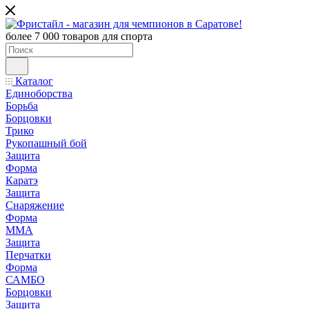
более 7 000 товаров для спорта
Каталог
Единоборства
Борьба
Борцовки
Трико
Рукопашный бой
Защита
Форма
Каратэ
Защита
Снаряжение
Форма
ММА
Защита
Перчатки
Форма
САМБО
Борцовки
Защита