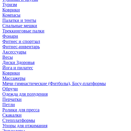
Туризм
Коврики
Компасы
Палатки и тенты
Спальные мешки
Треккинговые палки
Фонари
Фитнес и спортзал
Фитнес-инвентарь
Аксессуары
Весы
Диски Здоровья
Йога и пилатес
Коврики
Массажеры
Мячи гимнастические (Фитболы), Босу-платформы
Обручи
Одежда для похудения
Перчатки
Петли
Ролики для пресса
Скакалки
Степплатформы
Упоры для отжимания
Эспандеры