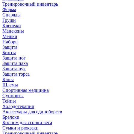
Тренировочный инвентарь
Форма
Снаряды
Груши
Крепежи
Манекены
Мешки
Наборы
Защита
Бинты
Защита ног
Защита паха
Защита рук
Защита торса
Капы
Шлемы
Спортивная медицина
Суппорты
Тейпы
Холодотерапия
Аксессуары для единоборств
Брелоки
Костюм для сгонки веса
Сумки и рюкзаки
Тренировочный инвентарь