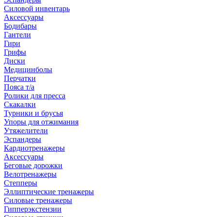
Силовой инвентарь
Аксессуары
Бодибары
Гантели
Гири
Грифы
Диски
Медицинболы
Перчатки
Пояса т/а
Ролики для пресса
Скакалки
Турники и брусья
Упоры для отжимания
Утяжелители
Эспандеры
Кардиотренажеры
Аксессуары
Беговые дорожки
Велотренажеры
Степперы
Эллиптические тренажеры
Силовые тренажеры
Гипперэкстензии