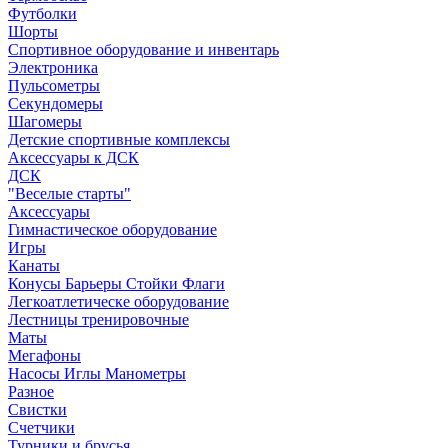
Футболки
Шорты
Спортивное оборудование и инвентарь
Электроника
Пульсометры
Секундомеры
Шагомеры
Детские спортивные комплексы
Аксессуары к ДСК
ДСК
"Веселые старты"
Аксессуары
Гимнастическое оборудование
Игры
Канаты
Конусы Барьеры Стойки Флаги
Легкоатлетическе оборудование
Лестницы тренировочные
Маты
Мегафоны
Насосы Иглы Манометры
Разное
Свистки
Счетчики
Турники и брусья