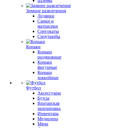
Шлемы
Зимние развлечения
Ледянки
Санки и
матрасики
Снегокаты
Сноутьюбы
Коньки
Коньки
раздвижные
Коньки
фигурные
Коньки
хоккейные
Футбол
Аксессуары
Бутсы
Вратарская
экипировка
Инвентарь
Медицина
Мячи