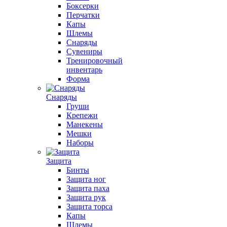
Боксерки
Перчатки
Капы
Шлемы
Снаряды
Сувениры
Тренировочный
инвентарь
Форма
Снаряды
Груши
Крепежи
Манекены
Мешки
Наборы
Защита
Бинты
Защита ног
Защита паха
Защита рук
Защита торса
Капы
Шлемы