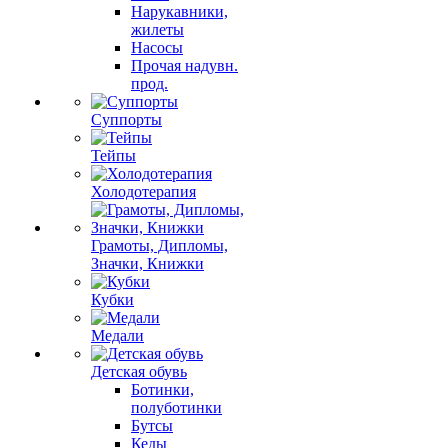
Нарукавники,
жилеты
Насосы
Прочая надувн.
прод.
Суппорты
Тейпы
Холодотерапия
Грамоты, Дипломы,
Значки, Книжки
Кубки
Медали
Детская обувь
Ботинки,
полуботинки
Бутсы
Кеды