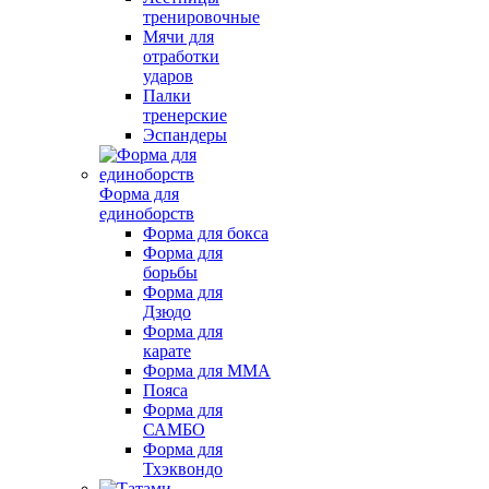
тренировочные
Мячи для
отработки
ударов
Палки
тренерские
Эспандеры
Форма для
единоборств
Форма для бокса
Форма для
борьбы
Форма для
Дзюдо
Форма для
карате
Форма для MMA
Пояса
Форма для
САМБО
Форма для
Тхэквондо