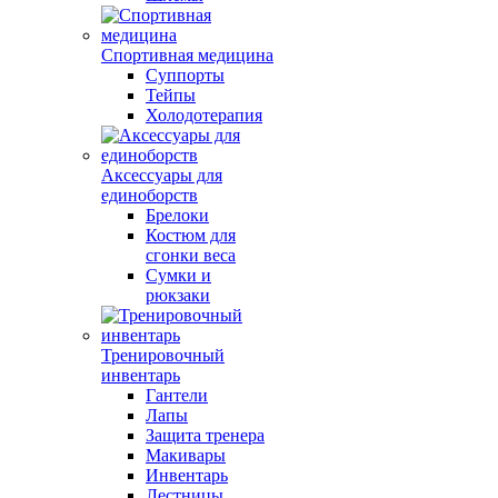
Спортивная медицина
Суппорты
Тейпы
Холодотерапия
Аксессуары для
единоборств
Брелоки
Костюм для
сгонки веса
Сумки и
рюкзаки
Тренировочный
инвентарь
Гантели
Лапы
Защита тренера
Макивары
Инвентарь
Лестницы