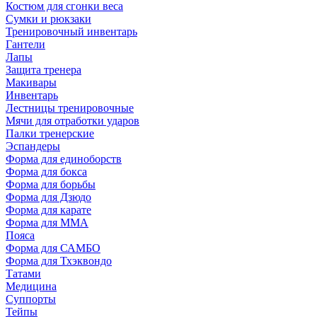
Костюм для сгонки веса
Сумки и рюкзаки
Тренировочный инвентарь
Гантели
Лапы
Защита тренера
Макивары
Инвентарь
Лестницы тренировочные
Мячи для отработки ударов
Палки тренерские
Эспандеры
Форма для единоборств
Форма для бокса
Форма для борьбы
Форма для Дзюдо
Форма для карате
Форма для MMA
Пояса
Форма для САМБО
Форма для Тхэквондо
Татами
Медицина
Суппорты
Тейпы