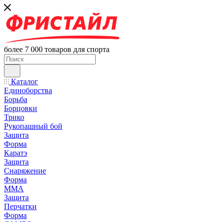
более 7 000 товаров для спорта
Каталог
Единоборства
Борьба
Борцовки
Трико
Рукопашный бой
Защита
Форма
Каратэ
Защита
Снаряжение
Форма
ММА
Защита
Перчатки
Форма