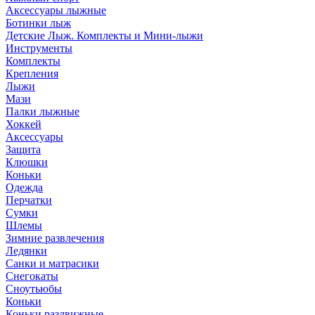
Аксессуары лыжные
Ботинки лыж
Детские Лыж. Комплекты и Мини-лыжи
Инструменты
Комплекты
Крепления
Лыжи
Мази
Палки лыжные
Хоккей
Аксессуары
Защита
Клюшки
Коньки
Одежда
Перчатки
Сумки
Шлемы
Зимние развлечения
Ледянки
Санки и матрасики
Снегокаты
Сноутьюбы
Коньки
Коньки раздвижные