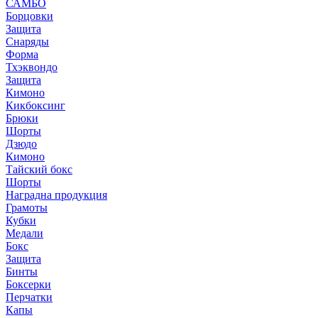
САМБО
Борцовки
Защита
Снаряды
Форма
Тхэквондо
Защита
Кимоно
Кикбоксинг
Брюки
Шорты
Дзюдо
Кимоно
Тайский бокс
Шорты
Наградна продукция
Грамоты
Кубки
Медали
Бокс
Защита
Бинты
Боксерки
Перчатки
Капы