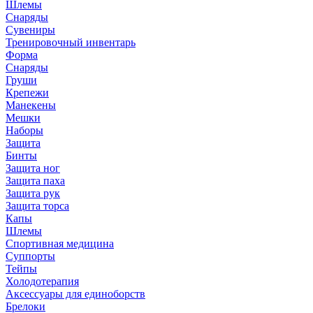
Шлемы
Снаряды
Сувениры
Тренировочный инвентарь
Форма
Снаряды
Груши
Крепежи
Манекены
Мешки
Наборы
Защита
Бинты
Защита ног
Защита паха
Защита рук
Защита торса
Капы
Шлемы
Спортивная медицина
Суппорты
Тейпы
Холодотерапия
Аксессуары для единоборств
Брелоки