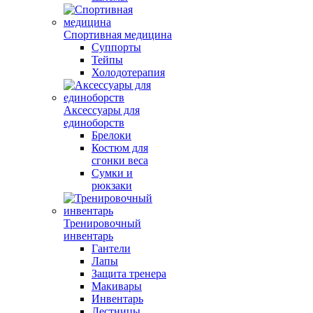
Спортивная медицина
Суппорты
Тейпы
Холодотерапия
Аксессуары для
единоборств
Брелоки
Костюм для
сгонки веса
Сумки и
рюкзаки
Тренировочный
инвентарь
Гантели
Лапы
Защита тренера
Макивары
Инвентарь
Лестницы