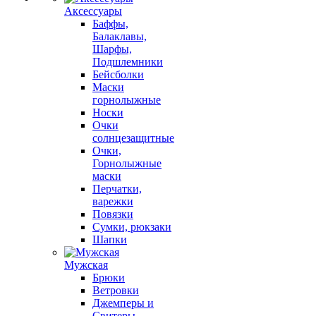
Аксессуары
Баффы,
Балаклавы,
Шарфы,
Подшлемники
Бейсболки
Маски
горнолыжные
Носки
Очки
солнцезащитные
Очки,
Горнолыжные
маски
Перчатки,
варежки
Повязки
Сумки, рюкзаки
Шапки
Мужская
Брюки
Ветровки
Джемперы и
Свитеры