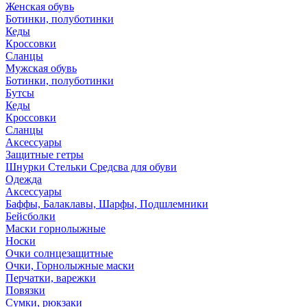
Женская обувь
Ботинки, полуботинки
Кеды
Кроссовки
Сланцы
Мужская обувь
Ботинки, полуботинки
Бутсы
Кеды
Кроссовки
Сланцы
Аксессуары
Защитные гетры
Шнурки Стельки Средсва для обуви
Одежда
Аксессуары
Баффы, Балаклавы, Шарфы, Подшлемники
Бейсболки
Маски горнолыжные
Носки
Очки солнцезащитные
Очки, Горнолыжные маски
Перчатки, варежки
Повязки
Сумки, рюкзаки