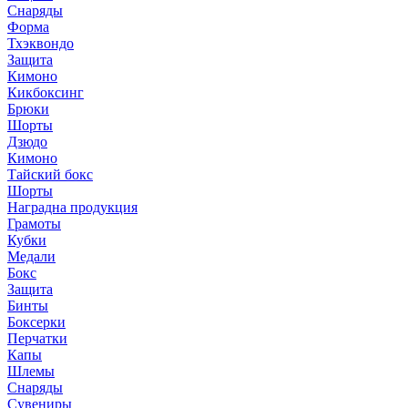
Снаряды
Форма
Тхэквондо
Защита
Кимоно
Кикбоксинг
Брюки
Шорты
Дзюдо
Кимоно
Тайский бокс
Шорты
Наградна продукция
Грамоты
Кубки
Медали
Бокс
Защита
Бинты
Боксерки
Перчатки
Капы
Шлемы
Снаряды
Сувениры