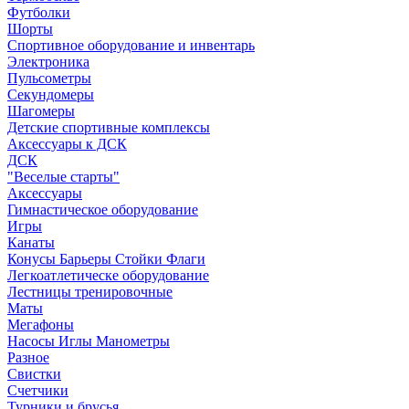
Футболки
Шорты
Спортивное оборудование и инвентарь
Электроника
Пульсометры
Секундомеры
Шагомеры
Детские спортивные комплексы
Аксессуары к ДСК
ДСК
"Веселые старты"
Аксессуары
Гимнастическое оборудование
Игры
Канаты
Конусы Барьеры Стойки Флаги
Легкоатлетическе оборудование
Лестницы тренировочные
Маты
Мегафоны
Насосы Иглы Манометры
Разное
Свистки
Счетчики
Турники и брусья