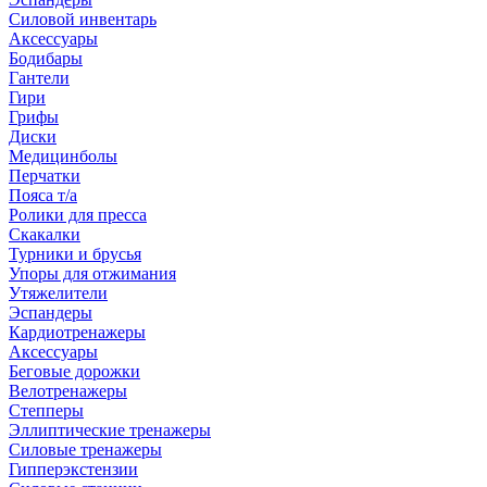
Силовой инвентарь
Аксессуары
Бодибары
Гантели
Гири
Грифы
Диски
Медицинболы
Перчатки
Пояса т/а
Ролики для пресса
Скакалки
Турники и брусья
Упоры для отжимания
Утяжелители
Эспандеры
Кардиотренажеры
Аксессуары
Беговые дорожки
Велотренажеры
Степперы
Эллиптические тренажеры
Силовые тренажеры
Гипперэкстензии