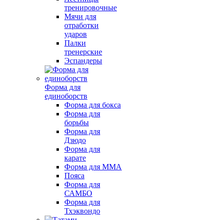
тренировочные
Мячи для
отработки
ударов
Палки
тренерские
Эспандеры
Форма для
единоборств
Форма для бокса
Форма для
борьбы
Форма для
Дзюдо
Форма для
карате
Форма для MMA
Пояса
Форма для
САМБО
Форма для
Тхэквондо