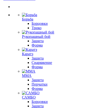
Борьба
Борцовки
Трико
Рукопашный бой
Защита
Форма
Каратэ
Защита
Снаряжение
Форма
ММА
Защита
Перчатки
Форма
САМБО
Борцовки
Защита