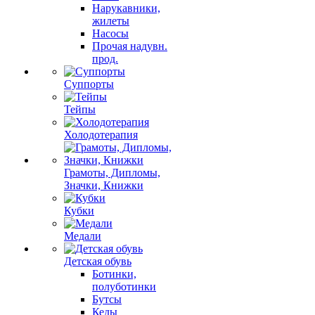
Нарукавники,
жилеты
Насосы
Прочая надувн.
прод.
Суппорты
Тейпы
Холодотерапия
Грамоты, Дипломы,
Значки, Книжки
Кубки
Медали
Детская обувь
Ботинки,
полуботинки
Бутсы
Кеды