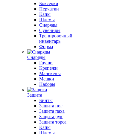
Боксерки
Перчатки
Капы
Шлемы
Снаряды
Сувениры
Тренировочный
инвентарь
Форма
Снаряды
Груши
Крепежи
Манекены
Мешки
Наборы
Защита
Бинты
Защита ног
Защита паха
Защита рук
Защита торса
Капы
Шлемы