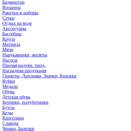
Бадминтон
Воланны
Ракетки и наборы
Сетки
Отдых на воде
Акссесуары
Бассейны
Круги
Матрасы
Мячи
Нарукавники, жилеты
Насосы
Прочая надувн. прод.
Наградная продукция
Грамоты, Дипломы, Значки, Книжки
Кубки
Медали
Обувь
Детская обувь
Ботинки, полуботинки
Бутсы
Кеды
Кроссовки
Сланцы
Чешки, Балетки