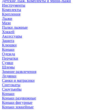
Детские Лыж. Комплекты и Мини-лыжи
Инструменты
Комплекты
Крепления
Лыжи
Мази
Палки лыжные
Хоккей
Аксессуары
Защита
Клюшки
Коньки
Одежда
Перчатки
Сумки
Шлемы
Зимние развлечения
Ледянки
Санки и матрасики
Снегокаты
Сноутьюбы
Коньки
Коньки раздвижные
Коньки фигурные
Коньки хоккейные