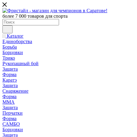
более 7 000 товаров для спорта
Каталог
Единоборства
Борьба
Борцовки
Трико
Рукопашный бой
Защита
Форма
Каратэ
Защита
Снаряжение
Форма
ММА
Защита
Перчатки
Форма
САМБО
Борцовки
Защита