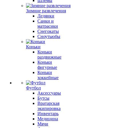
Шлемы
Зимние развлечения
Ледянки
Санки и
матрасики
Снегокаты
Сноутьюбы
Коньки
Коньки
раздвижные
Коньки
фигурные
Коньки
хоккейные
Футбол
Аксессуары
Бутсы
Вратарская
экипировка
Инвентарь
Медицина
Мячи