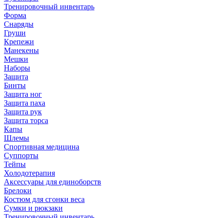
Тренировочный инвентарь
Форма
Снаряды
Груши
Крепежи
Манекены
Мешки
Наборы
Защита
Бинты
Защита ног
Защита паха
Защита рук
Защита торса
Капы
Шлемы
Спортивная медицина
Суппорты
Тейпы
Холодотерапия
Аксессуары для единоборств
Брелоки
Костюм для сгонки веса
Сумки и рюкзаки
Тренировочный инвентарь