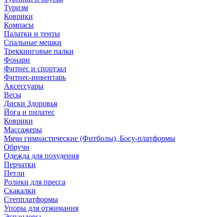
Туризм
Коврики
Компасы
Палатки и тенты
Спальные мешки
Треккинговые палки
Фонари
Фитнес и спортзал
Фитнес-инвентарь
Аксессуары
Весы
Диски Здоровья
Йога и пилатес
Коврики
Массажеры
Мячи гимнастические (Фитболы), Босу-платформы
Обручи
Одежда для похудения
Перчатки
Петли
Ролики для пресса
Скакалки
Степплатформы
Упоры для отжимания
Эспандеры