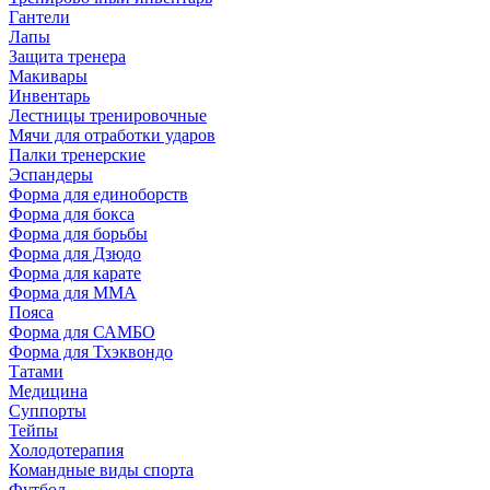
Гантели
Лапы
Защита тренера
Макивары
Инвентарь
Лестницы тренировочные
Мячи для отработки ударов
Палки тренерские
Эспандеры
Форма для единоборств
Форма для бокса
Форма для борьбы
Форма для Дзюдо
Форма для карате
Форма для MMA
Пояса
Форма для САМБО
Форма для Тхэквондо
Татами
Медицина
Суппорты
Тейпы
Холодотерапия
Командные виды спорта
Футбол