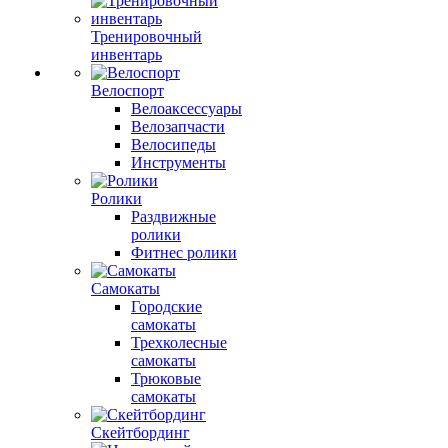
Тренировочный
инвентарь
Велоспорт
Велоаксессуары
Велозапчасти
Велосипеды
Инструменты
Ролики
Раздвижные
ролики
Фитнес ролики
Самокаты
Городские
самокаты
Трехколесные
самокаты
Трюковые
самокаты
Скейтбординг