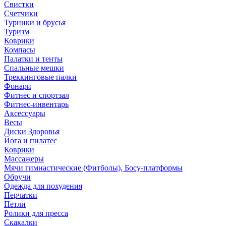
Свистки
Счетчики
Турники и брусья
Туризм
Коврики
Компасы
Палатки и тенты
Спальные мешки
Треккинговые палки
Фонари
Фитнес и спортзал
Фитнес-инвентарь
Аксессуары
Весы
Диски Здоровья
Йога и пилатес
Коврики
Массажеры
Мячи гимнастические (Фитболы), Босу-платформы
Обручи
Одежда для похудения
Перчатки
Петли
Ролики для пресса
Скакалки