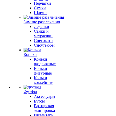
Перчатки
Сумки
Шлемы
Зимние развлечения
Ледянки
Санки и
матрасики
Снегокаты
Сноутьюбы
Коньки
Коньки
раздвижные
Коньки
фигурные
Коньки
хоккейные
Футбол
Аксессуары
Бутсы
Вратарская
экипировка
Инвентарь