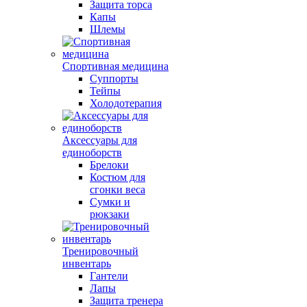
Защита торса
Капы
Шлемы
Спортивная медицина
Суппорты
Тейпы
Холодотерапия
Аксессуары для
единоборств
Брелоки
Костюм для
сгонки веса
Сумки и
рюкзаки
Тренировочный
инвентарь
Гантели
Лапы
Защита тренера