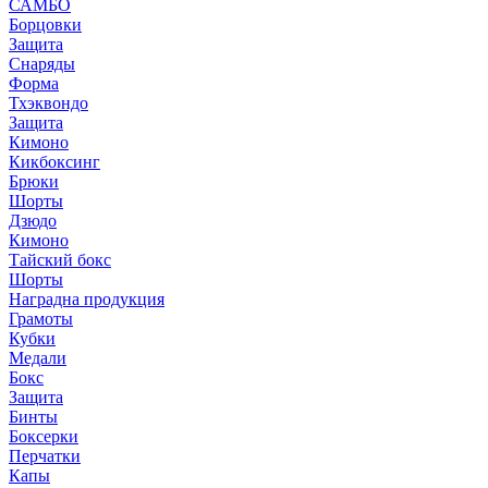
САМБО
Борцовки
Защита
Снаряды
Форма
Тхэквондо
Защита
Кимоно
Кикбоксинг
Брюки
Шорты
Дзюдо
Кимоно
Тайский бокс
Шорты
Наградна продукция
Грамоты
Кубки
Медали
Бокс
Защита
Бинты
Боксерки
Перчатки
Капы