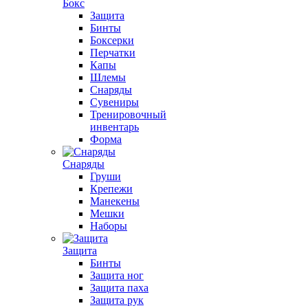
Бокс
Защита
Бинты
Боксерки
Перчатки
Капы
Шлемы
Снаряды
Сувениры
Тренировочный
инвентарь
Форма
Снаряды
Груши
Крепежи
Манекены
Мешки
Наборы
Защита
Бинты
Защита ног
Защита паха
Защита рук