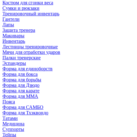
Костюм для сгонки веса
Сумки и рюкзаки
Тренировочный инвентарь
Гантели
Лапы
Защита тренера
Макивары
Инвентарь
Лестницы тренировочные
Мячи для отработки ударов
Палки тренерские
Эспандеры
Форма для единоборств
Форма для бокса
Форма для борьбы
Форма для Дзюдо
Форма для карате
Форма для MMA
Пояса
Форма для САМБО
Форма для Тхэквондо
Татами
Медицина
Суппорты
Тейпы