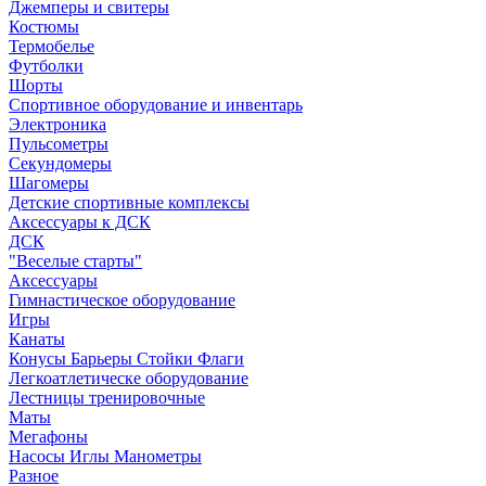
Джемперы и свитеры
Костюмы
Термобелье
Футболки
Шорты
Спортивное оборудование и инвентарь
Электроника
Пульсометры
Секундомеры
Шагомеры
Детские спортивные комплексы
Аксессуары к ДСК
ДСК
"Веселые старты"
Аксессуары
Гимнастическое оборудование
Игры
Канаты
Конусы Барьеры Стойки Флаги
Легкоатлетическе оборудование
Лестницы тренировочные
Маты
Мегафоны
Насосы Иглы Манометры
Разное