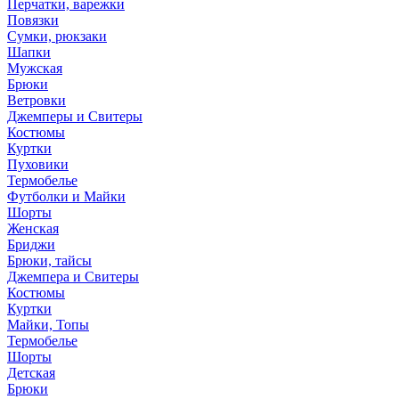
Перчатки, варежки
Повязки
Сумки, рюкзаки
Шапки
Мужская
Брюки
Ветровки
Джемперы и Свитеры
Костюмы
Куртки
Пуховики
Термобелье
Футболки и Майки
Шорты
Женская
Бриджи
Брюки, тайсы
Джемпера и Свитеры
Костюмы
Куртки
Майки, Топы
Термобелье
Шорты
Детская
Брюки