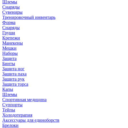
Шлемы
Снаряды
Сувениры
Тренировочный инвентарь
Форма
Снаряды
Груши
Крепежи
Манекены
Мешки
Наборы
Защита
Бинты
Защита ног
Защита паха
Защита рук
Защита торса
Капы
Шлемы
Спортивная медицина
Суппорты
Тейпы
Холодотерапия
Аксессуары для единоборств
Брелоки