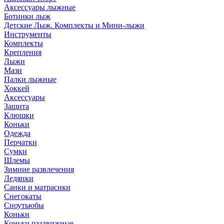
Аксессуары лыжные
Ботинки лыж
Детские Лыж. Комплекты и Мини-лыжи
Инструменты
Комплекты
Крепления
Лыжи
Мази
Палки лыжные
Хоккей
Аксессуары
Защита
Клюшки
Коньки
Одежда
Перчатки
Сумки
Шлемы
Зимние развлечения
Ледянки
Санки и матрасики
Снегокаты
Сноутьюбы
Коньки
Коньки раздвижные