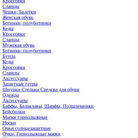
Кроссовки
Сланцы
Чешки, Балетки
Женская обувь
Ботинки, полуботинки
Кеды
Кроссовки
Сланцы
Мужская обувь
Ботинки, полуботинки
Бутсы
Кеды
Кроссовки
Сланцы
Аксессуары
Защитные гетры
Шнурки Стельки Средсва для обуви
Одежда
Аксессуары
Баффы, Балаклавы, Шарфы, Подшлемники
Бейсболки
Маски горнолыжные
Носки
Очки солнцезащитные
Очки, Горнолыжные маски