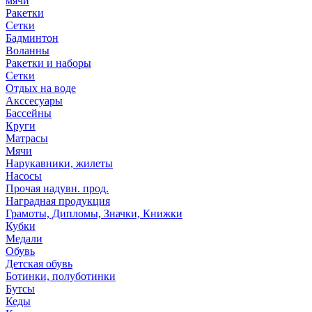
мячи
Ракетки
Сетки
Бадминтон
Воланны
Ракетки и наборы
Сетки
Отдых на воде
Акссесуары
Бассейны
Круги
Матрасы
Мячи
Нарукавники, жилеты
Насосы
Прочая надувн. прод.
Наградная продукция
Грамоты, Дипломы, Значки, Книжки
Кубки
Медали
Обувь
Детская обувь
Ботинки, полуботинки
Бутсы
Кеды