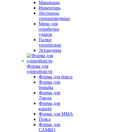
Макивары
Инвентарь
Лестницы
тренировочные
Мячи для
отработки
ударов
Палки
тренерские
Эспандеры
Форма для
единоборств
Форма для бокса
Форма для
борьбы
Форма для
Дзюдо
Форма для
карате
Форма для MMA
Пояса
Форма для
САМБО