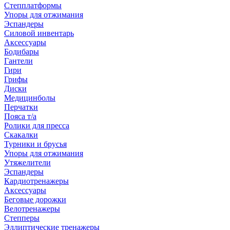
Степплатформы
Упоры для отжимания
Эспандеры
Силовой инвентарь
Аксессуары
Бодибары
Гантели
Гири
Грифы
Диски
Медицинболы
Перчатки
Пояса т/а
Ролики для пресса
Скакалки
Турники и брусья
Упоры для отжимания
Утяжелители
Эспандеры
Кардиотренажеры
Аксессуары
Беговые дорожки
Велотренажеры
Степперы
Эллиптические тренажеры