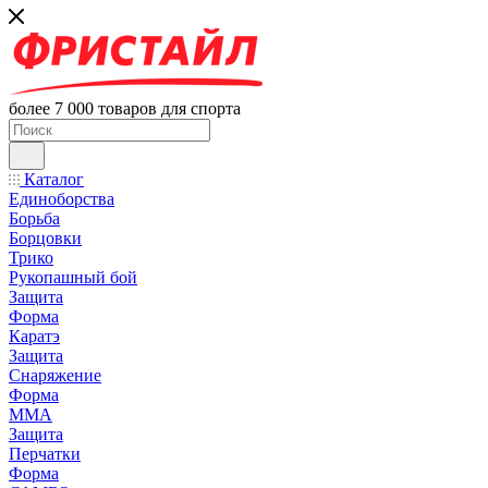
более 7 000 товаров для спорта
Каталог
Единоборства
Борьба
Борцовки
Трико
Рукопашный бой
Защита
Форма
Каратэ
Защита
Снаряжение
Форма
ММА
Защита
Перчатки
Форма