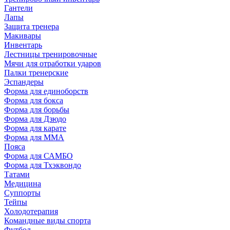
Гантели
Лапы
Защита тренера
Макивары
Инвентарь
Лестницы тренировочные
Мячи для отработки ударов
Палки тренерские
Эспандеры
Форма для единоборств
Форма для бокса
Форма для борьбы
Форма для Дзюдо
Форма для карате
Форма для MMA
Пояса
Форма для САМБО
Форма для Тхэквондо
Татами
Медицина
Суппорты
Тейпы
Холодотерапия
Командные виды спорта
Футбол