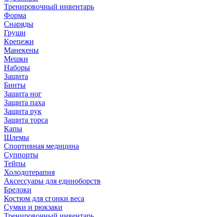
Тренировочный инвентарь
Форма
Снаряды
Груши
Крепежи
Манекены
Мешки
Наборы
Защита
Бинты
Защита ног
Защита паха
Защита рук
Защита торса
Капы
Шлемы
Спортивная медицина
Суппорты
Тейпы
Холодотерапия
Аксессуары для единоборств
Брелоки
Костюм для сгонки веса
Сумки и рюкзаки
Тренировочный инвентарь