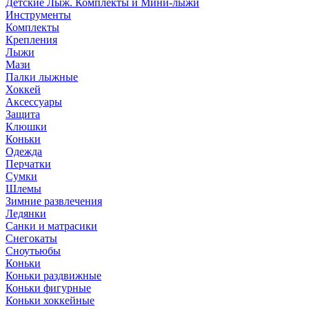
Детские Лыж. Комплекты и Мини-лыжи
Инструменты
Комплекты
Крепления
Лыжи
Мази
Палки лыжные
Хоккей
Аксессуары
Защита
Клюшки
Коньки
Одежда
Перчатки
Сумки
Шлемы
Зимние развлечения
Ледянки
Санки и матрасики
Снегокаты
Сноутьюбы
Коньки
Коньки раздвижные
Коньки фигурные
Коньки хоккейные