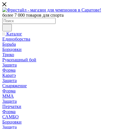
более 7 000 товаров для спорта
Каталог
Единоборства
Борьба
Борцовки
Трико
Рукопашный бой
Защита
Форма
Каратэ
Защита
Снаряжение
Форма
ММА
Защита
Перчатки
Форма
САМБО
Борцовки
Защита