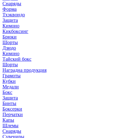
Снаряды
Форма
Тхэквондо
Защита
Кимоно
Кикбоксинг
Брюки
Шорты
Дзюдо
Кимоно
Тайский бокс
Шорты
Наградна продукция
Грамоты
Кубки
Медали
Бокс
Защита
Бинты
Боксерки
Перчатки
Капы
Шлемы
Снаряды
Сувениры