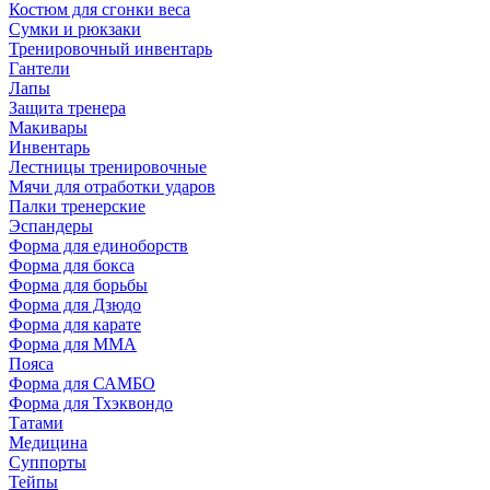
Костюм для сгонки веса
Сумки и рюкзаки
Тренировочный инвентарь
Гантели
Лапы
Защита тренера
Макивары
Инвентарь
Лестницы тренировочные
Мячи для отработки ударов
Палки тренерские
Эспандеры
Форма для единоборств
Форма для бокса
Форма для борьбы
Форма для Дзюдо
Форма для карате
Форма для MMA
Пояса
Форма для САМБО
Форма для Тхэквондо
Татами
Медицина
Суппорты
Тейпы