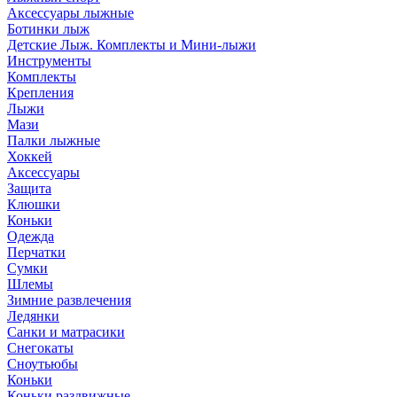
Аксессуары лыжные
Ботинки лыж
Детские Лыж. Комплекты и Мини-лыжи
Инструменты
Комплекты
Крепления
Лыжи
Мази
Палки лыжные
Хоккей
Аксессуары
Защита
Клюшки
Коньки
Одежда
Перчатки
Сумки
Шлемы
Зимние развлечения
Ледянки
Санки и матрасики
Снегокаты
Сноутьюбы
Коньки
Коньки раздвижные