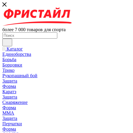
более 7 000 товаров для спорта
Каталог
Единоборства
Борьба
Борцовки
Трико
Рукопашный бой
Защита
Форма
Каратэ
Защита
Снаряжение
Форма
ММА
Защита
Перчатки
Форма