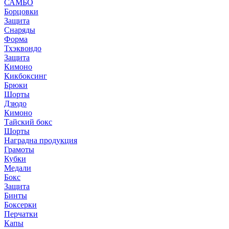
САМБО
Борцовки
Защита
Снаряды
Форма
Тхэквондо
Защита
Кимоно
Кикбоксинг
Брюки
Шорты
Дзюдо
Кимоно
Тайский бокс
Шорты
Наградна продукция
Грамоты
Кубки
Медали
Бокс
Защита
Бинты
Боксерки
Перчатки
Капы