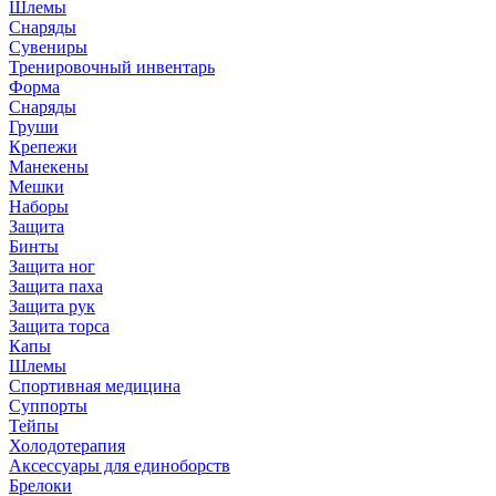
Шлемы
Снаряды
Сувениры
Тренировочный инвентарь
Форма
Снаряды
Груши
Крепежи
Манекены
Мешки
Наборы
Защита
Бинты
Защита ног
Защита паха
Защита рук
Защита торса
Капы
Шлемы
Спортивная медицина
Суппорты
Тейпы
Холодотерапия
Аксессуары для единоборств
Брелоки