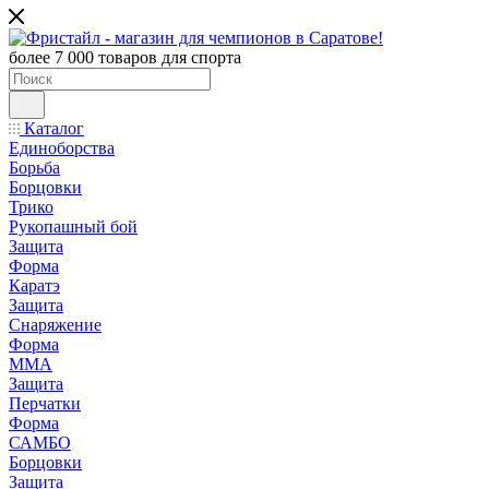
более 7 000 товаров для спорта
Каталог
Единоборства
Борьба
Борцовки
Трико
Рукопашный бой
Защита
Форма
Каратэ
Защита
Снаряжение
Форма
ММА
Защита
Перчатки
Форма
САМБО
Борцовки
Защита