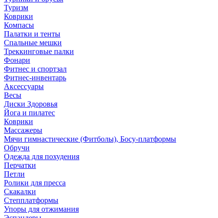
Туризм
Коврики
Компасы
Палатки и тенты
Спальные мешки
Треккинговые палки
Фонари
Фитнес и спортзал
Фитнес-инвентарь
Аксессуары
Весы
Диски Здоровья
Йога и пилатес
Коврики
Массажеры
Мячи гимнастические (Фитболы), Босу-платформы
Обручи
Одежда для похудения
Перчатки
Петли
Ролики для пресса
Скакалки
Степплатформы
Упоры для отжимания
Эспандеры