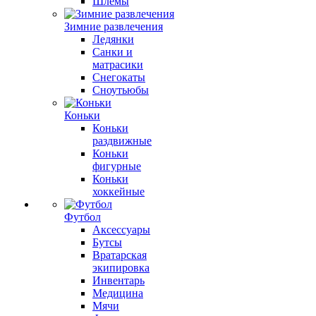
Шлемы
Зимние развлечения
Ледянки
Санки и
матрасики
Снегокаты
Сноутьюбы
Коньки
Коньки
раздвижные
Коньки
фигурные
Коньки
хоккейные
Футбол
Аксессуары
Бутсы
Вратарская
экипировка
Инвентарь
Медицина
Мячи