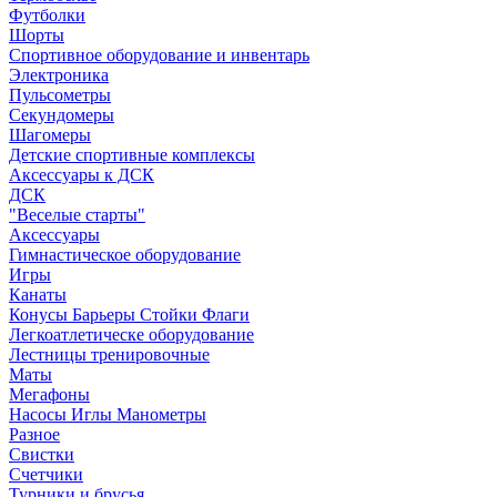
Футболки
Шорты
Спортивное оборудование и инвентарь
Электроника
Пульсометры
Секундомеры
Шагомеры
Детские спортивные комплексы
Аксессуары к ДСК
ДСК
"Веселые старты"
Аксессуары
Гимнастическое оборудование
Игры
Канаты
Конусы Барьеры Стойки Флаги
Легкоатлетическе оборудование
Лестницы тренировочные
Маты
Мегафоны
Насосы Иглы Манометры
Разное
Свистки
Счетчики
Турники и брусья