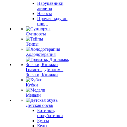
Нарукавники,
жилеты
Насосы
Прочая надувн.
прод.
Суппорты
Тейпы
Холодотерапия
Грамоты, Дипломы,
Значки, Книжки
Кубки
Медали
Детская обувь
Ботинки,
полуботинки
Бутсы
Кеды