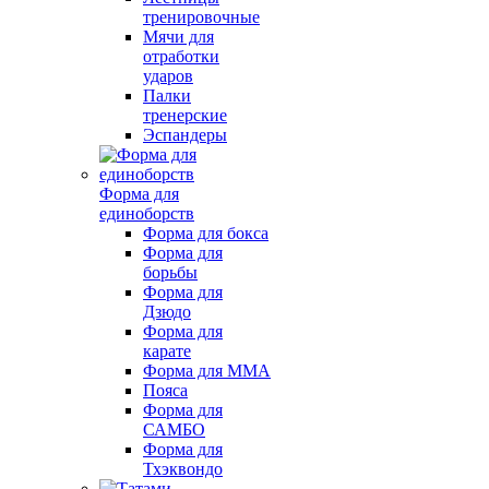
тренировочные
Мячи для
отработки
ударов
Палки
тренерские
Эспандеры
Форма для
единоборств
Форма для бокса
Форма для
борьбы
Форма для
Дзюдо
Форма для
карате
Форма для MMA
Пояса
Форма для
САМБО
Форма для
Тхэквондо