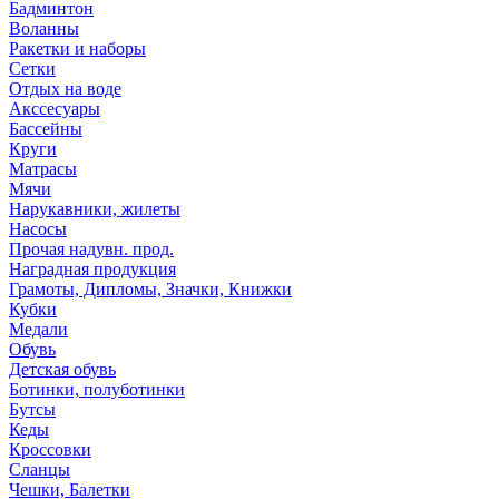
Бадминтон
Воланны
Ракетки и наборы
Сетки
Отдых на воде
Акссесуары
Бассейны
Круги
Матрасы
Мячи
Нарукавники, жилеты
Насосы
Прочая надувн. прод.
Наградная продукция
Грамоты, Дипломы, Значки, Книжки
Кубки
Медали
Обувь
Детская обувь
Ботинки, полуботинки
Бутсы
Кеды
Кроссовки
Сланцы
Чешки, Балетки