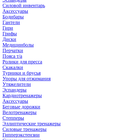
Силовой инвентарь
Аксессуары
Бодибары
Гантели
Гири
Грифы
Диски
Медицинболы
Перчатки
Пояса т/а
Ролики для пресса
Скакалки
Турники и брусья
Упоры для отжимания
Утяжелители
Эспандеры
Кардиотренажеры
Аксессуары
Беговые дорожки
Велотренажеры
Степперы
Эллиптические тренажеры
Силовые тренажеры
Гипперэкстензии