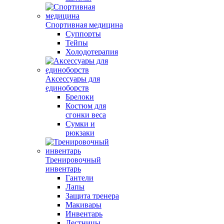
Спортивная медицина
Суппорты
Тейпы
Холодотерапия
Аксессуары для
единоборств
Брелоки
Костюм для
сгонки веса
Сумки и
рюкзаки
Тренировочный
инвентарь
Гантели
Лапы
Защита тренера
Макивары
Инвентарь
Лестницы