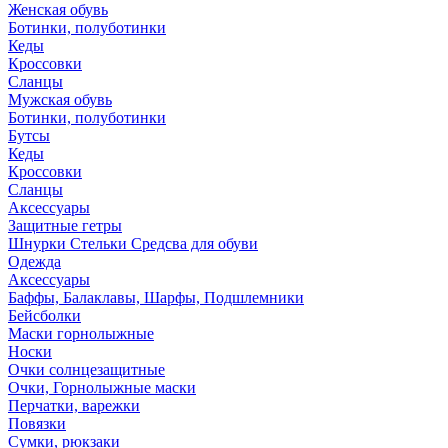
Женская обувь
Ботинки, полуботинки
Кеды
Кроссовки
Сланцы
Мужская обувь
Ботинки, полуботинки
Бутсы
Кеды
Кроссовки
Сланцы
Аксессуары
Защитные гетры
Шнурки Стельки Средсва для обуви
Одежда
Аксессуары
Баффы, Балаклавы, Шарфы, Подшлемники
Бейсболки
Маски горнолыжные
Носки
Очки солнцезащитные
Очки, Горнолыжные маски
Перчатки, варежки
Повязки
Сумки, рюкзаки