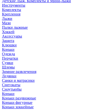
Детские Лыж. Комплекты и Мини-лыжи
Инструменты
Комплекты
Крепления
Лыжи
Мази
Палки лыжные
Хоккей
Аксессуары
Защита
Клюшки
Коньки
Одежда
Перчатки
Сумки
Шлемы
Зимние развлечения
Ледянки
Санки и матрасики
Снегокаты
Сноутьюбы
Коньки
Коньки раздвижные
Коньки фигурные
Коньки хоккейные