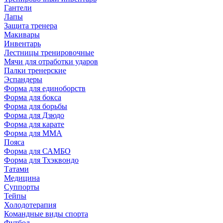
Гантели
Лапы
Защита тренера
Макивары
Инвентарь
Лестницы тренировочные
Мячи для отработки ударов
Палки тренерские
Эспандеры
Форма для единоборств
Форма для бокса
Форма для борьбы
Форма для Дзюдо
Форма для карате
Форма для MMA
Пояса
Форма для САМБО
Форма для Тхэквондо
Татами
Медицина
Суппорты
Тейпы
Холодотерапия
Командные виды спорта
Футбол