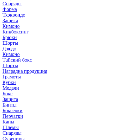
Снаряды
Форма
Тхэквондо
Защита
Кимоно
Кикбоксинг
Брюки
Шорты
Дзюдо
Кимоно
Тайский бокс
Шорты
Наградна продукция
Грамоты
Кубки
Медали
Бокс
Защита
Бинты
Боксерки
Перчатки
Капы
Шлемы
Снаряды
Сувениры