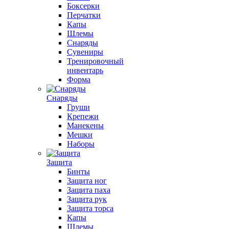
Боксерки
Перчатки
Капы
Шлемы
Снаряды
Сувениры
Тренировочный
инвентарь
Форма
Снаряды
Груши
Крепежи
Манекены
Мешки
Наборы
Защита
Бинты
Защита ног
Защита паха
Защита рук
Защита торса
Капы
Шлемы