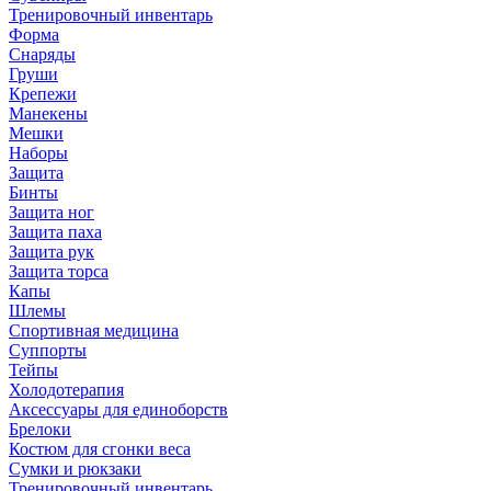
Тренировочный инвентарь
Форма
Снаряды
Груши
Крепежи
Манекены
Мешки
Наборы
Защита
Бинты
Защита ног
Защита паха
Защита рук
Защита торса
Капы
Шлемы
Спортивная медицина
Суппорты
Тейпы
Холодотерапия
Аксессуары для единоборств
Брелоки
Костюм для сгонки веса
Сумки и рюкзаки
Тренировочный инвентарь