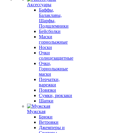
Аксессуары
Баффы,
Балаклавы,
Шарфы,
Подшлемники
Бейсболки
Маски
горнолыжные
Носки
Очки
солнцезащитные
Очки,
Горнолыжные
маски
Перчатки,
варежки
Повязки
Сумки, рюкзаки
Шапки
Мужская
Брюки
Ветровки
Джемперы и
Свитеры