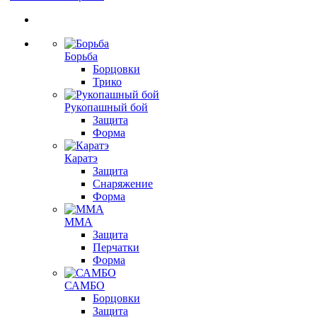
Борьба
Борцовки
Трико
Рукопашный бой
Защита
Форма
Каратэ
Защита
Снаряжение
Форма
ММА
Защита
Перчатки
Форма
САМБО
Борцовки
Защита