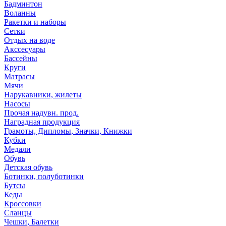
Бадминтон
Воланны
Ракетки и наборы
Сетки
Отдых на воде
Акссесуары
Бассейны
Круги
Матрасы
Мячи
Нарукавники, жилеты
Насосы
Прочая надувн. прод.
Наградная продукция
Грамоты, Дипломы, Значки, Книжки
Кубки
Медали
Обувь
Детская обувь
Ботинки, полуботинки
Бутсы
Кеды
Кроссовки
Сланцы
Чешки, Балетки