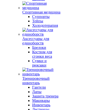
Спортивная медицина
Суппорты
Тейпы
Холодотерапия
Аксессуары для
единоборств
Брелоки
Костюм для
сгонки веса
Сумки и
рюкзаки
Тренировочный
инвентарь
Гантели
Лапы
Защита тренера
Макивары
Инвентарь
Лестницы