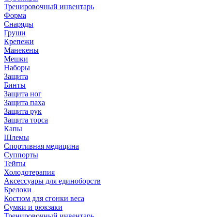
Тренировочный инвентарь
Форма
Снаряды
Груши
Крепежи
Манекены
Мешки
Наборы
Защита
Бинты
Защита ног
Защита паха
Защита рук
Защита торса
Капы
Шлемы
Спортивная медицина
Суппорты
Тейпы
Холодотерапия
Аксессуары для единоборств
Брелоки
Костюм для сгонки веса
Сумки и рюкзаки
Тренировочный инвентарь