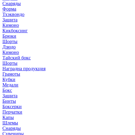
Снаряды
Форма
Тхэквондо
Защита
Кимоно
Кикбоксинг
Брюки
Шорты
Дзюдо
Кимоно
Тайский бокс
Шорты
Наградна продукция
Грамоты
Кубки
Медали
Бокс
Защита
Бинты
Боксерки
Перчатки
Капы
Шлемы
Снаряды
Сувениры