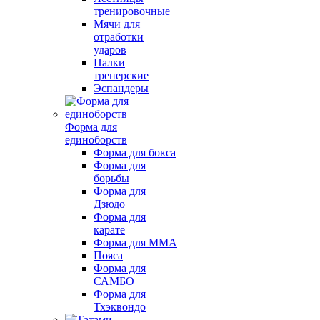
тренировочные
Мячи для
отработки
ударов
Палки
тренерские
Эспандеры
Форма для
единоборств
Форма для бокса
Форма для
борьбы
Форма для
Дзюдо
Форма для
карате
Форма для MMA
Пояса
Форма для
САМБО
Форма для
Тхэквондо