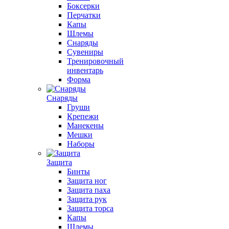
Боксерки
Перчатки
Капы
Шлемы
Снаряды
Сувениры
Тренировочный
инвентарь
Форма
Снаряды
Груши
Крепежи
Манекены
Мешки
Наборы
Защита
Бинты
Защита ног
Защита паха
Защита рук
Защита торса
Капы
Шлемы