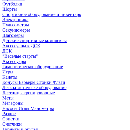
Футболки
Шорты
Спортивное оборудование и инвентарь
Электроника
Пульсометры
Секундомеры
Шагомеры
Детские спортивные комплексы
Аксессуары к ДСК
ДСК
"Веселые старты"
Аксессуары
Гимнастическое оборудование
Игры
Канаты
Конусы Барьеры Стойки Флаги
Легкоатлетическе оборудование
Лестницы тренировочные
Маты
Мегафоны
Насосы Иглы Манометры
Разное
Свистки
Счетчики
Турники и брусья