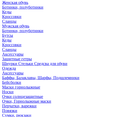
Женская обувь
Ботинки, полуботинки
Кеды
Кроссовки
Сланцы
Мужская обувь
Ботинки, полуботинки
Бутсы
Кеды
Кроссовки
Сланцы
Аксессуары
Защитные гетры
Шнурки Стельки Средсва для обуви
Одежда
Аксессуары
Баффы, Балаклавы, Шарфы, Подшлемники
Бейсболки
Маски горнолыжные
Носки
Очки солнцезащитные
Очки, Горнолыжные маски
Перчатки, варежки
Повязки
Сумки, рюкзаки