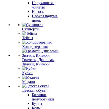
Нарукавники,
жилеты
Насосы
Прочая надувн.
прод.
Суппорты
Тейпы
Холодотерапия
Грамоты, Дипломы,
Значки, Книжки
Кубки
Медали
Детская обувь
Ботинки,
полуботинки
Бутсы
Кеды