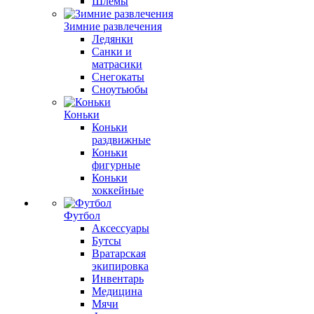
Шлемы
Зимние развлечения
Ледянки
Санки и
матрасики
Снегокаты
Сноутьюбы
Коньки
Коньки
раздвижные
Коньки
фигурные
Коньки
хоккейные
Футбол
Аксессуары
Бутсы
Вратарская
экипировка
Инвентарь
Медицина
Мячи