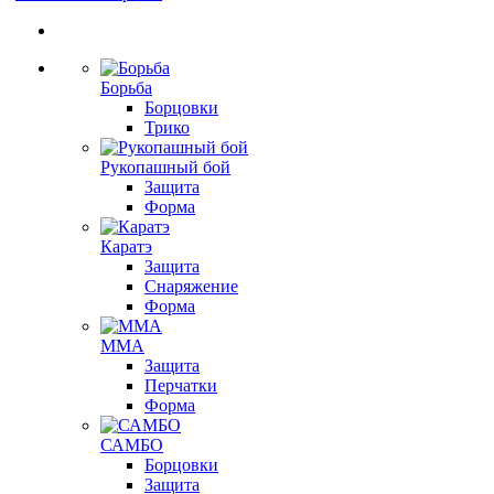
Борьба
Борцовки
Трико
Рукопашный бой
Защита
Форма
Каратэ
Защита
Снаряжение
Форма
ММА
Защита
Перчатки
Форма
САМБО
Борцовки
Защита