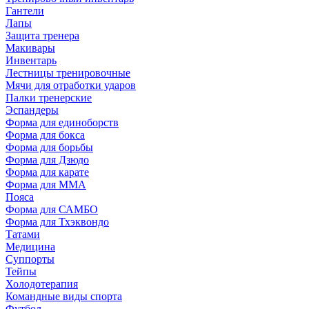
Гантели
Лапы
Защита тренера
Макивары
Инвентарь
Лестницы тренировочные
Мячи для отработки ударов
Палки тренерские
Эспандеры
Форма для единоборств
Форма для бокса
Форма для борьбы
Форма для Дзюдо
Форма для карате
Форма для MMA
Пояса
Форма для САМБО
Форма для Тхэквондо
Татами
Медицина
Суппорты
Тейпы
Холодотерапия
Командные виды спорта
Футбол