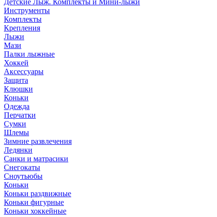
Детские Лыж. Комплекты и Мини-лыжи
Инструменты
Комплекты
Крепления
Лыжи
Мази
Палки лыжные
Хоккей
Аксессуары
Защита
Клюшки
Коньки
Одежда
Перчатки
Сумки
Шлемы
Зимние развлечения
Ледянки
Санки и матрасики
Снегокаты
Сноутьюбы
Коньки
Коньки раздвижные
Коньки фигурные
Коньки хоккейные