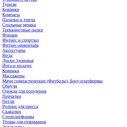
Туризм
Коврики
Компасы
Палатки и тенты
Спальные мешки
Треккинговые палки
Фонари
Фитнес и спортзал
Фитнес-инвентарь
Аксессуары
Весы
Диски Здоровья
Йога и пилатес
Коврики
Массажеры
Мячи гимнастические (Фитболы), Босу-платформы
Обручи
Одежда для похудения
Перчатки
Петли
Ролики для пресса
Скакалки
Степплатформы
Упоры для отжимания
Эспандеры