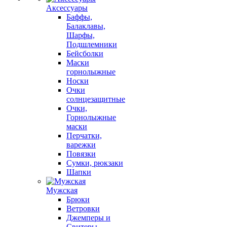
Аксессуары
Баффы,
Балаклавы,
Шарфы,
Подшлемники
Бейсболки
Маски
горнолыжные
Носки
Очки
солнцезащитные
Очки,
Горнолыжные
маски
Перчатки,
варежки
Повязки
Сумки, рюкзаки
Шапки
Мужская
Брюки
Ветровки
Джемперы и
Свитеры