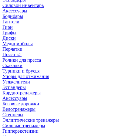
Силовой инвентарь
Аксессуары
Бодибары
Гантели
Гири
Грифы
Диски
Медицинболы
Перчатки
Пояса т/а
Ролики для пресса
Скакалки
Турники и брусья
Упоры для отжимания
Утяжелители
Эспандеры
Кардиотренажеры
Аксессуары
Беговые дорожки
Велотренажеры
Степперы
Эллиптические тренажеры
Силовые тренажеры
Гипперэкстензии