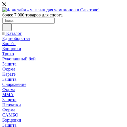
более 7 000 товаров для спорта
Каталог
Единоборства
Борьба
Борцовки
Трико
Рукопашный бой
Защита
Форма
Каратэ
Защита
Снаряжение
Форма
ММА
Защита
Перчатки
Форма
САМБО
Борцовки
Защита