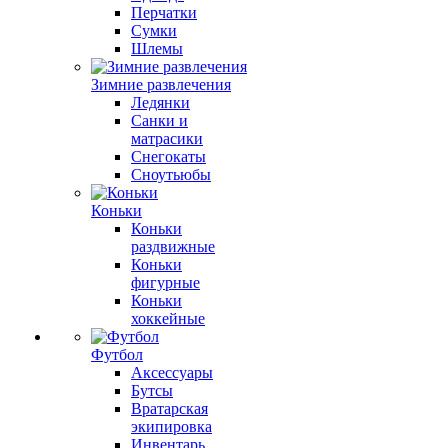
Перчатки
Сумки
Шлемы
Зимние развлечения
Ледянки
Санки и
матрасики
Снегокаты
Сноутьюбы
Коньки
Коньки
раздвижные
Коньки
фигурные
Коньки
хоккейные
Футбол
Аксессуары
Бутсы
Вратарская
экипировка
Инвентарь