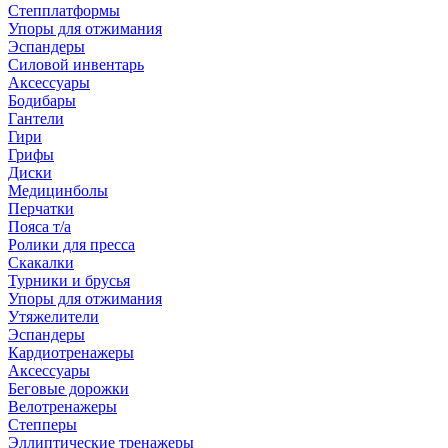
Степплатформы
Упоры для отжимания
Эспандеры
Силовой инвентарь
Аксессуары
Бодибары
Гантели
Гири
Грифы
Диски
Медицинболы
Перчатки
Пояса т/а
Ролики для пресса
Скакалки
Турники и брусья
Упоры для отжимания
Утяжелители
Эспандеры
Кардиотренажеры
Аксессуары
Беговые дорожки
Велотренажеры
Степперы
Эллиптические тренажеры