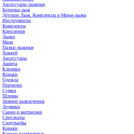
Аксессуары лыжные
Ботинки лыж
Детские Лыж. Комплекты и Мини-лыжи
Инструменты
Комплекты
Крепления
Лыжи
Мази
Палки лыжные
Хоккей
Аксессуары
Защита
Клюшки
Коньки
Одежда
Перчатки
Сумки
Шлемы
Зимние развлечения
Ледянки
Санки и матрасики
Снегокаты
Сноутьюбы
Коньки
Коньки раздвижные