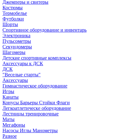
Джемперы и свитеры
Костюмы
Термобелье
Футболки
Шорты
Спортивное оборудование и инвентарь
Электроника
Пульсометры
Секундомеры
Шагомеры
Детские спортивные комплексы
Аксессуары к ДСК
ДСК
"Веселые старты"
Аксессуары
Гимнастическое оборудование
Игры
Канаты
Конусы Барьеры Стойки Флаги
Легкоатлетическе оборудование
Лестницы тренировочные
Маты
Мегафоны
Насосы Иглы Манометры
Разное