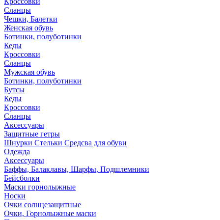
Кроссовки
Сланцы
Чешки, Балетки
Женская обувь
Ботинки, полуботинки
Кеды
Кроссовки
Сланцы
Мужская обувь
Ботинки, полуботинки
Бутсы
Кеды
Кроссовки
Сланцы
Аксессуары
Защитные гетры
Шнурки Стельки Средсва для обуви
Одежда
Аксессуары
Баффы, Балаклавы, Шарфы, Подшлемники
Бейсболки
Маски горнолыжные
Носки
Очки солнцезащитные
Очки, Горнолыжные маски