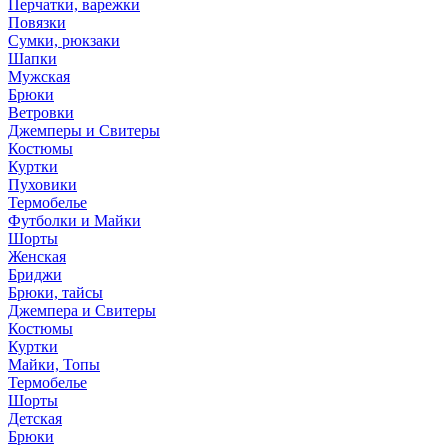
Перчатки, варежки
Повязки
Сумки, рюкзаки
Шапки
Мужская
Брюки
Ветровки
Джемперы и Свитеры
Костюмы
Куртки
Пуховики
Термобелье
Футболки и Майки
Шорты
Женская
Бриджи
Брюки, тайсы
Джемпера и Свитеры
Костюмы
Куртки
Майки, Топы
Термобелье
Шорты
Детская
Брюки