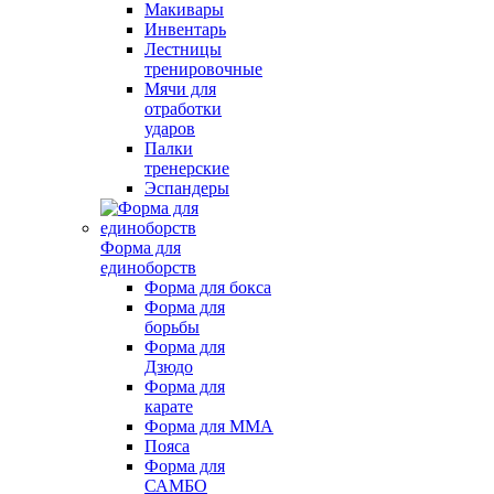
Макивары
Инвентарь
Лестницы
тренировочные
Мячи для
отработки
ударов
Палки
тренерские
Эспандеры
Форма для
единоборств
Форма для бокса
Форма для
борьбы
Форма для
Дзюдо
Форма для
карате
Форма для MMA
Пояса
Форма для
САМБО