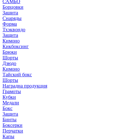
САМБО
Борцовки
Защита
Снаряды
Форма
Тхэквондо
Защита
Кимоно
Кикбоксинг
Брюки
Шорты
Дзюдо
Кимоно
Тайский бокс
Шорты
Наградна продукция
Грамоты
Кубки
Медали
Бокс
Защита
Бинты
Боксерки
Перчатки
Капы