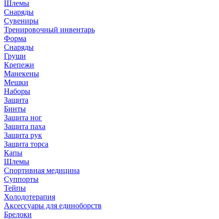
Шлемы
Снаряды
Сувениры
Тренировочный инвентарь
Форма
Снаряды
Груши
Крепежи
Манекены
Мешки
Наборы
Защита
Бинты
Защита ног
Защита паха
Защита рук
Защита торса
Капы
Шлемы
Спортивная медицина
Суппорты
Тейпы
Холодотерапия
Аксессуары для единоборств
Брелоки