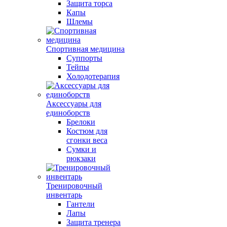
Защита торса
Капы
Шлемы
Спортивная медицина
Суппорты
Тейпы
Холодотерапия
Аксессуары для
единоборств
Брелоки
Костюм для
сгонки веса
Сумки и
рюкзаки
Тренировочный
инвентарь
Гантели
Лапы
Защита тренера