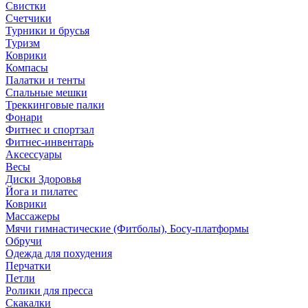
Свистки
Счетчики
Турники и брусья
Туризм
Коврики
Компасы
Палатки и тенты
Спальные мешки
Треккинговые палки
Фонари
Фитнес и спортзал
Фитнес-инвентарь
Аксессуары
Весы
Диски Здоровья
Йога и пилатес
Коврики
Массажеры
Мячи гимнастические (Фитболы), Босу-платформы
Обручи
Одежда для похудения
Перчатки
Петли
Ролики для пресса
Скакалки