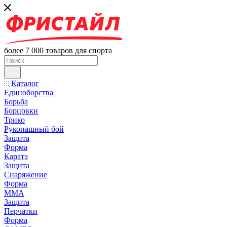
более 7 000 товаров для спорта
Каталог
Единоборства
Борьба
Борцовки
Трико
Рукопашный бой
Защита
Форма
Каратэ
Защита
Снаряжение
Форма
ММА
Защита
Перчатки
Форма