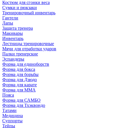
Костюм для сгонки веса
Сумки и рюкзаки
Тренировочный инвентарь
Гантели
Лапы
Защита тренера
Макивары
Инвентарь
Лестницы тренировочные
Мячи для отработки ударов
Палки тренерские
Эспандеры
Форма для единоборств
Форма для бокса
Форма для борьбы
Форма для Дзюдо
Форма для карате
Форма для MMA
Пояса
Форма для САМБО
Форма для Тхэквондо
Татами
Медицина
Суппорты
Тейпы