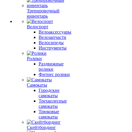
Тренировочный
инвентарь
Велоспорт
Велоаксессуары
Велозапчасти
Велосипеды
Инструменты
Ролики
Раздвижные
ролики
Фитнес ролики
Самокаты
Городские
самокаты
Трехколесные
самокаты
Трюковые
самокаты
Скейтбординг