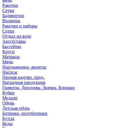
мячи
Ракетки
Сетки
Бадминтон
Воланны
Ракетки и наборы
Сетки
Отдых на воде
Акссесуары
Бассейны
Круги
Матрасы
Мячи
Нарукавники, жилеты
Насосы
Прочая надувн. прод.
Наградная продукция
Грамоты, Дипломы, Значки, Книжки
Кубки
Медали
Обувь
Детская обувь
Ботинки, полуботинки
Бутсы
Кеды