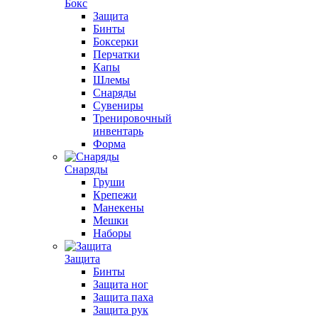
Бокс
Защита
Бинты
Боксерки
Перчатки
Капы
Шлемы
Снаряды
Сувениры
Тренировочный
инвентарь
Форма
Снаряды
Груши
Крепежи
Манекены
Мешки
Наборы
Защита
Бинты
Защита ног
Защита паха
Защита рук