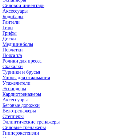
Силовой инвентарь
Аксессуары
Бодибары
Гантели
Гири
Грифы
Диски
Медицинболы
Перчатки
Пояса т/а
Ролики для пресса
Скакалки
Турники и брусья
Упоры для отжимания
Утяжелители
Эспандеры
Кардиотренажеры
Аксессуары
Беговые дорожки
Велотренажеры
Степперы
Эллиптические тренажеры
Силовые тренажеры
Гипперэкстензии