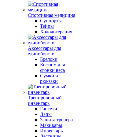
Спортивная медицина
Суппорты
Тейпы
Холодотерапия
Аксессуары для
единоборств
Брелоки
Костюм для
сгонки веса
Сумки и
рюкзаки
Тренировочный
инвентарь
Гантели
Лапы
Защита тренера
Макивары
Инвентарь
Лестницы