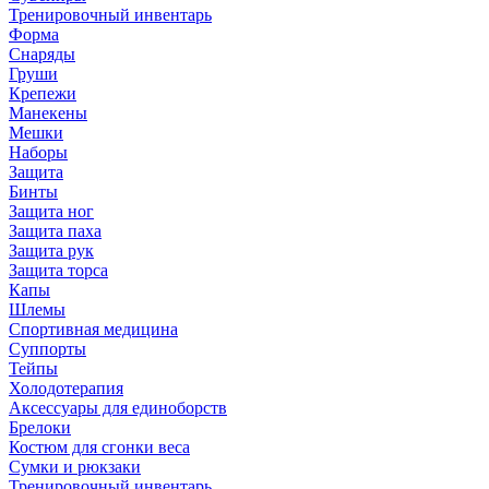
Тренировочный инвентарь
Форма
Снаряды
Груши
Крепежи
Манекены
Мешки
Наборы
Защита
Бинты
Защита ног
Защита паха
Защита рук
Защита торса
Капы
Шлемы
Спортивная медицина
Суппорты
Тейпы
Холодотерапия
Аксессуары для единоборств
Брелоки
Костюм для сгонки веса
Сумки и рюкзаки
Тренировочный инвентарь