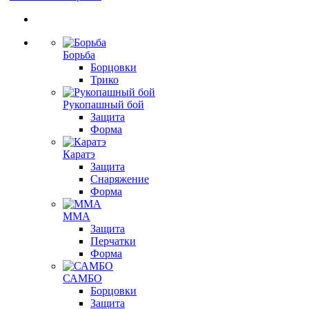
Борьба
Борцовки
Трико
Рукопашный бой
Защита
Форма
Каратэ
Защита
Снаряжение
Форма
ММА
Защита
Перчатки
Форма
САМБО
Борцовки
Защита