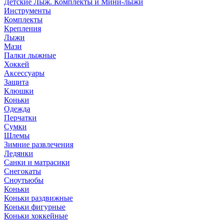
Детские Лыж. Комплекты и Мини-лыжи
Инструменты
Комплекты
Крепления
Лыжи
Мази
Палки лыжные
Хоккей
Аксессуары
Защита
Клюшки
Коньки
Одежда
Перчатки
Сумки
Шлемы
Зимние развлечения
Ледянки
Санки и матрасики
Снегокаты
Сноутьюбы
Коньки
Коньки раздвижные
Коньки фигурные
Коньки хоккейные