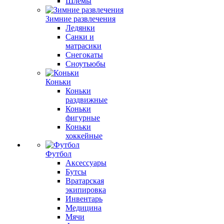
Шлемы
Зимние развлечения
Ледянки
Санки и
матрасики
Снегокаты
Сноутьюбы
Коньки
Коньки
раздвижные
Коньки
фигурные
Коньки
хоккейные
Футбол
Аксессуары
Бутсы
Вратарская
экипировка
Инвентарь
Медицина
Мячи