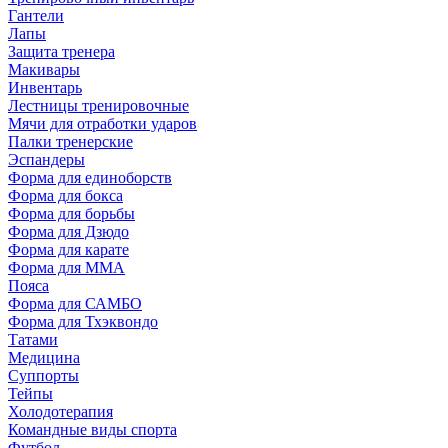
Гантели
Лапы
Защита тренера
Макивары
Инвентарь
Лестницы тренировочные
Мячи для отработки ударов
Палки тренерские
Эспандеры
Форма для единоборств
Форма для бокса
Форма для борьбы
Форма для Дзюдо
Форма для карате
Форма для MMA
Пояса
Форма для САМБО
Форма для Тхэквондо
Татами
Медицина
Суппорты
Тейпы
Холодотерапия
Командные виды спорта
Футбол