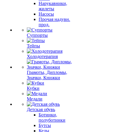
Нарукавники,
жилеты
Насосы
Прочая надувн.
прод.
Суппорты
Тейпы
Холодотерапия
Грамоты, Дипломы,
Значки, Книжки
Кубки
Медали
Детская обувь
Ботинки,
полуботинки
Бутсы
Кеды