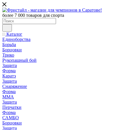
более 7 000 товаров для спорта
Каталог
Единоборства
Борьба
Борцовки
Трико
Рукопашный бой
Защита
Форма
Каратэ
Защита
Снаряжение
Форма
ММА
Защита
Перчатки
Форма
САМБО
Борцовки
Защита