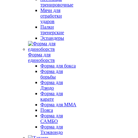
тренировочные
Мячи для
отработки
ударов
Палки
тренерские
Эспандеры
Форма для
единоборств
Форма для бокса
Форма для
борьбы
Форма для
Дзюдо
Форма для
карате
Форма для MMA
Пояса
Форма для
САМБО
Форма для
Тхэквондо