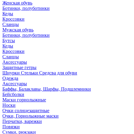
Женская обувь
Ботинки, полуботинки
Кеды
Кроссовки
Сланцы
Мужская обувь
Ботинки, полуботинки
Бутсы
Кеды
Кроссовки
Сланцы
Аксессуары
Защитные гетры
Шнурки Стельки Средсва для обуви
Одежда
Аксессуары
Баффы, Балаклавы, Шарфы, Подшлемники
Бейсболки
Маски горнолыжные
Носки
Очки солнцезащитные
Очки, Горнолыжные маски
Перчатки, варежки
Повязки
Сумки, рюкзаки