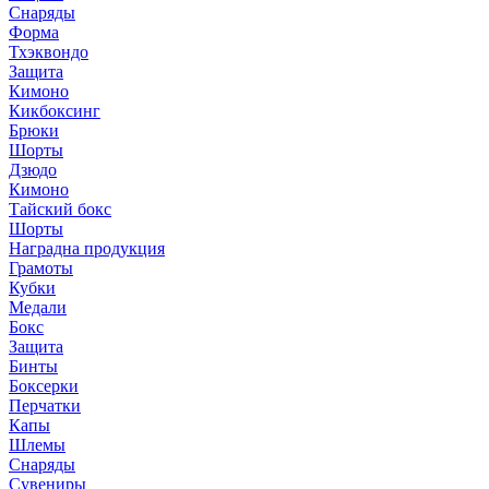
Снаряды
Форма
Тхэквондо
Защита
Кимоно
Кикбоксинг
Брюки
Шорты
Дзюдо
Кимоно
Тайский бокс
Шорты
Наградна продукция
Грамоты
Кубки
Медали
Бокс
Защита
Бинты
Боксерки
Перчатки
Капы
Шлемы
Снаряды
Сувениры