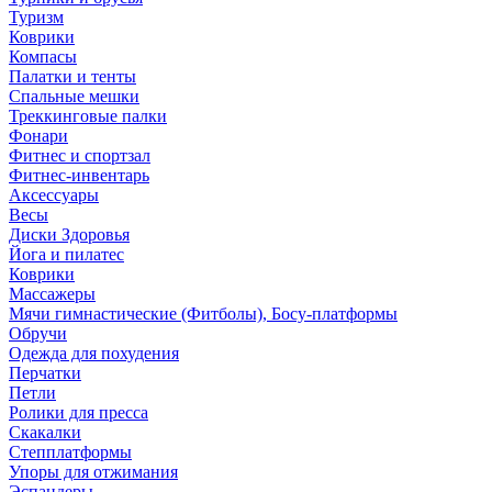
Туризм
Коврики
Компасы
Палатки и тенты
Спальные мешки
Треккинговые палки
Фонари
Фитнес и спортзал
Фитнес-инвентарь
Аксессуары
Весы
Диски Здоровья
Йога и пилатес
Коврики
Массажеры
Мячи гимнастические (Фитболы), Босу-платформы
Обручи
Одежда для похудения
Перчатки
Петли
Ролики для пресса
Скакалки
Степплатформы
Упоры для отжимания
Эспандеры