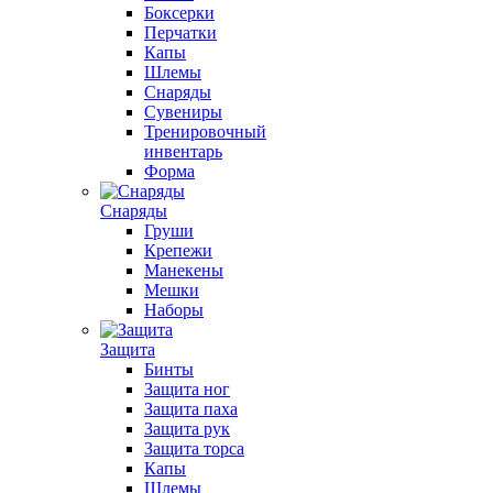
Боксерки
Перчатки
Капы
Шлемы
Снаряды
Сувениры
Тренировочный
инвентарь
Форма
Снаряды
Груши
Крепежи
Манекены
Мешки
Наборы
Защита
Бинты
Защита ног
Защита паха
Защита рук
Защита торса
Капы
Шлемы