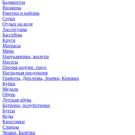
Бадминтон
Воланны
Ракетки и наборы
Сетки
Отдых на воде
Акссесуары
Бассейны
Круги
Матрасы
Мячи
Нарукавники, жилеты
Насосы
Прочая надувн. прод.
Наградная продукция
Грамоты, Дипломы, Значки, Книжки
Кубки
Медали
Обувь
Детская обувь
Ботинки, полуботинки
Бутсы
Кеды
Кроссовки
Сланцы
Чешки, Балетки