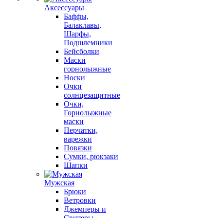
Аксессуары
Баффы,
Балаклавы,
Шарфы,
Подшлемники
Бейсболки
Маски
горнолыжные
Носки
Очки
солнцезащитные
Очки,
Горнолыжные
маски
Перчатки,
варежки
Повязки
Сумки, рюкзаки
Шапки
Мужская
Брюки
Ветровки
Джемперы и
Свитеры