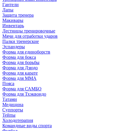
Гантели
Лапы
Защита тренера
Макивары
Инвентарь
Лестницы тренировочные
Мячи для отработки ударов
Палки тренерские
Эспандеры
Форма для единоборств
Форма для бокса
Форма для борьбы
Форма для Дзюдо
Форма для карате
Форма для MMA
Пояса
Форма для САМБО
Форма для Тхэквондо
Татами
Медицина
Суппорты
Тейпы
Холодотерапия
Командные виды спорта
Футбол