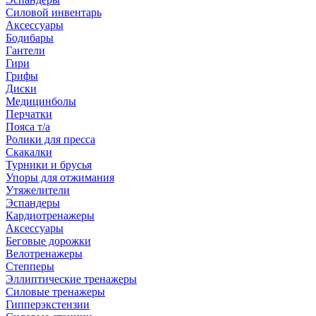
Силовой инвентарь
Аксессуары
Бодибары
Гантели
Гири
Грифы
Диски
Медицинболы
Перчатки
Пояса т/а
Ролики для пресса
Скакалки
Турники и брусья
Упоры для отжимания
Утяжелители
Эспандеры
Кардиотренажеры
Аксессуары
Беговые дорожки
Велотренажеры
Степперы
Эллиптические тренажеры
Силовые тренажеры
Гипперэкстензии