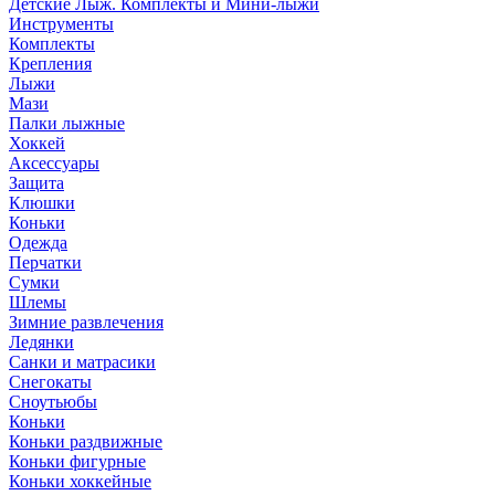
Детские Лыж. Комплекты и Мини-лыжи
Инструменты
Комплекты
Крепления
Лыжи
Мази
Палки лыжные
Хоккей
Аксессуары
Защита
Клюшки
Коньки
Одежда
Перчатки
Сумки
Шлемы
Зимние развлечения
Ледянки
Санки и матрасики
Снегокаты
Сноутьюбы
Коньки
Коньки раздвижные
Коньки фигурные
Коньки хоккейные