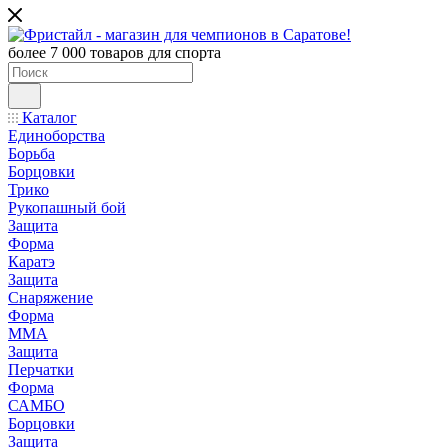
более 7 000 товаров для спорта
Каталог
Единоборства
Борьба
Борцовки
Трико
Рукопашный бой
Защита
Форма
Каратэ
Защита
Снаряжение
Форма
ММА
Защита
Перчатки
Форма
САМБО
Борцовки
Защита