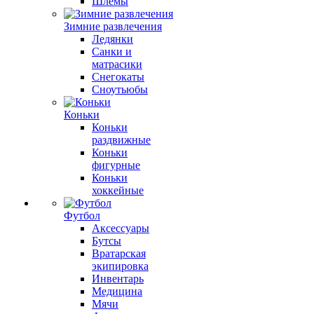
Шлемы
Зимние развлечения
Ледянки
Санки и
матрасики
Снегокаты
Сноутьюбы
Коньки
Коньки
раздвижные
Коньки
фигурные
Коньки
хоккейные
Футбол
Аксессуары
Бутсы
Вратарская
экипировка
Инвентарь
Медицина
Мячи