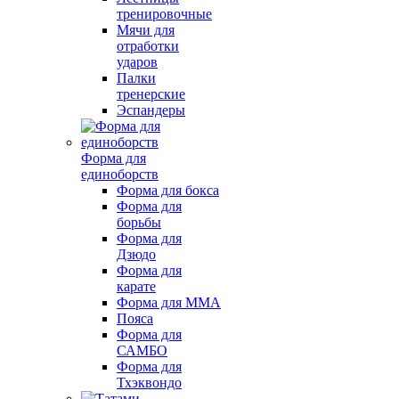
тренировочные
Мячи для
отработки
ударов
Палки
тренерские
Эспандеры
Форма для
единоборств
Форма для бокса
Форма для
борьбы
Форма для
Дзюдо
Форма для
карате
Форма для MMA
Пояса
Форма для
САМБО
Форма для
Тхэквондо