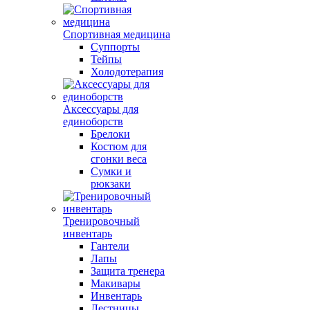
Спортивная медицина
Суппорты
Тейпы
Холодотерапия
Аксессуары для
единоборств
Брелоки
Костюм для
сгонки веса
Сумки и
рюкзаки
Тренировочный
инвентарь
Гантели
Лапы
Защита тренера
Макивары
Инвентарь
Лестницы