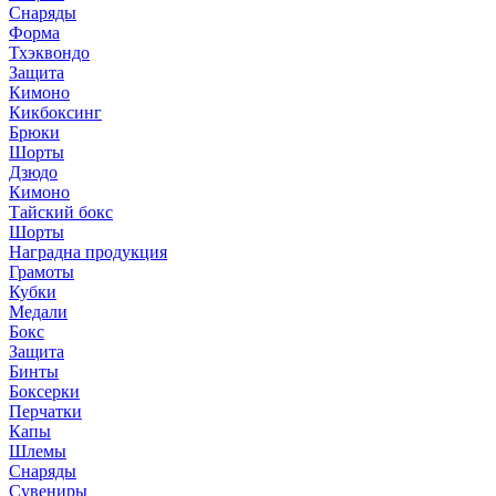
Снаряды
Форма
Тхэквондо
Защита
Кимоно
Кикбоксинг
Брюки
Шорты
Дзюдо
Кимоно
Тайский бокс
Шорты
Наградна продукция
Грамоты
Кубки
Медали
Бокс
Защита
Бинты
Боксерки
Перчатки
Капы
Шлемы
Снаряды
Сувениры