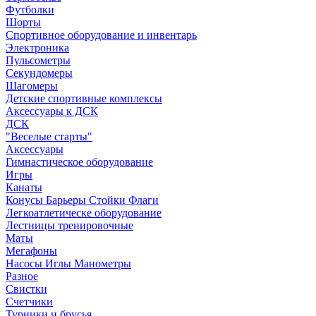
Футболки
Шорты
Спортивное оборудование и инвентарь
Электроника
Пульсометры
Секундомеры
Шагомеры
Детские спортивные комплексы
Аксессуары к ДСК
ДСК
"Веселые старты"
Аксессуары
Гимнастическое оборудование
Игры
Канаты
Конусы Барьеры Стойки Флаги
Легкоатлетическе оборудование
Лестницы тренировочные
Маты
Мегафоны
Насосы Иглы Манометры
Разное
Свистки
Счетчики
Турники и брусья