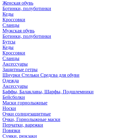
Женская обувь
Ботинки, полуботинки
Кеды
Кроссовки
Сланцы
Мужская обувь
Ботинки, полуботинки
Бутсы
Кеды
Кроссовки
Сланцы
Аксессуары
Защитные гетры
Шнурки Стельки Средсва для обуви
Одежда
Аксессуары
Баффы, Балаклавы, Шарфы, Подшлемники
Бейсболки
Маски горнолыжные
Носки
Очки солнцезащитные
Очки, Горнолыжные маски
Перчатки, варежки
Повязки
Сумки, рюкзаки