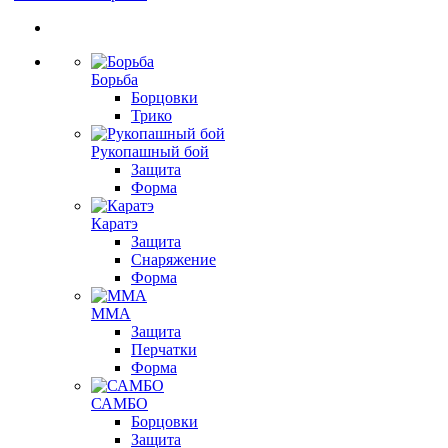
Борьба
Борцовки
Трико
Рукопашный бой
Защита
Форма
Каратэ
Защита
Снаряжение
Форма
ММА
Защита
Перчатки
Форма
САМБО
Борцовки
Защита