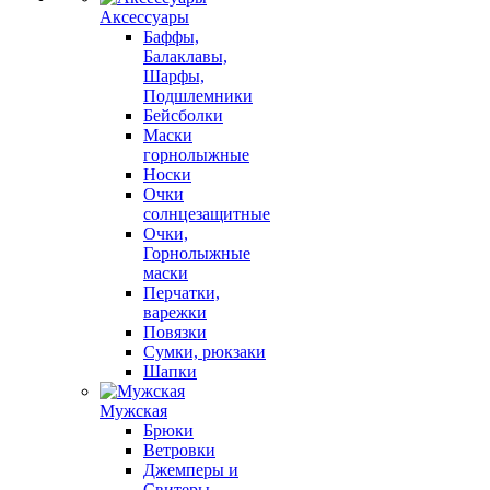
Аксессуары
Баффы,
Балаклавы,
Шарфы,
Подшлемники
Бейсболки
Маски
горнолыжные
Носки
Очки
солнцезащитные
Очки,
Горнолыжные
маски
Перчатки,
варежки
Повязки
Сумки, рюкзаки
Шапки
Мужская
Брюки
Ветровки
Джемперы и
Свитеры