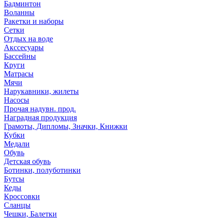
Бадминтон
Воланны
Ракетки и наборы
Сетки
Отдых на воде
Акссесуары
Бассейны
Круги
Матрасы
Мячи
Нарукавники, жилеты
Насосы
Прочая надувн. прод.
Наградная продукция
Грамоты, Дипломы, Значки, Книжки
Кубки
Медали
Обувь
Детская обувь
Ботинки, полуботинки
Бутсы
Кеды
Кроссовки
Сланцы
Чешки, Балетки