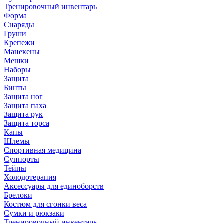
Тренировочный инвентарь
Форма
Снаряды
Груши
Крепежи
Манекены
Мешки
Наборы
Защита
Бинты
Защита ног
Защита паха
Защита рук
Защита торса
Капы
Шлемы
Спортивная медицина
Суппорты
Тейпы
Холодотерапия
Аксессуары для единоборств
Брелоки
Костюм для сгонки веса
Сумки и рюкзаки
Тренировочный инвентарь