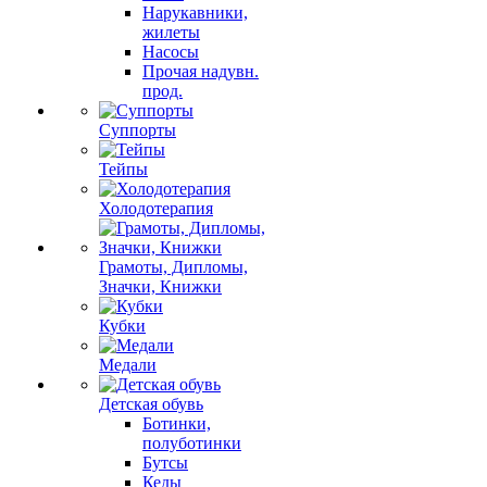
Нарукавники,
жилеты
Насосы
Прочая надувн.
прод.
Суппорты
Тейпы
Холодотерапия
Грамоты, Дипломы,
Значки, Книжки
Кубки
Медали
Детская обувь
Ботинки,
полуботинки
Бутсы
Кеды