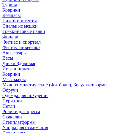
Туризм
Коврики
Компасы
Палатки и тенты
Спальные мешки
Треккинговые палки
Фонари
Фитнес и спортзал
Фитнес-инвентарь
Аксессуары
Весы
Диски Здоровья
Йога и пилатес
Коврики
Массажеры
Мячи гимнастические (Фитболы), Босу-платформы
Обручи
Одежда для похудения
Перчатки
Петли
Ролики для пресса
Скакалки
Степплатформы
Упоры для отжимания
Эспандеры