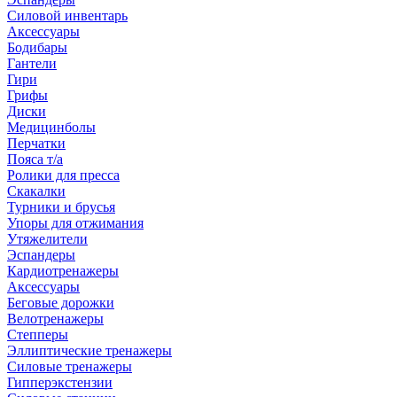
Силовой инвентарь
Аксессуары
Бодибары
Гантели
Гири
Грифы
Диски
Медицинболы
Перчатки
Пояса т/а
Ролики для пресса
Скакалки
Турники и брусья
Упоры для отжимания
Утяжелители
Эспандеры
Кардиотренажеры
Аксессуары
Беговые дорожки
Велотренажеры
Степперы
Эллиптические тренажеры
Силовые тренажеры
Гипперэкстензии