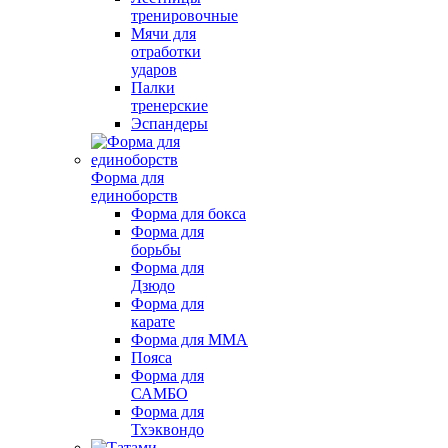
тренировочные
Мячи для
отработки
ударов
Палки
тренерские
Эспандеры
Форма для
единоборств
Форма для бокса
Форма для
борьбы
Форма для
Дзюдо
Форма для
карате
Форма для MMA
Пояса
Форма для
САМБО
Форма для
Тхэквондо