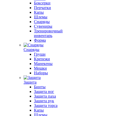
Боксерки
Перчатки
Капы
Шлемы
Снаряды
Сувениры
Тренировочный
инвентарь
Форма
Снаряды
Груши
Крепежи
Манекены
Мешки
Наборы
Защита
Бинты
Защита ног
Защита паха
Защита рук
Защита торса
Капы
Шлемы