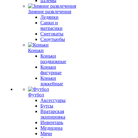
Шлемы
Зимние развлечения
Ледянки
Санки и
матрасики
Снегокаты
Сноутьюбы
Коньки
Коньки
раздвижные
Коньки
фигурные
Коньки
хоккейные
Футбол
Аксессуары
Бутсы
Вратарская
экипировка
Инвентарь
Медицина
Мячи