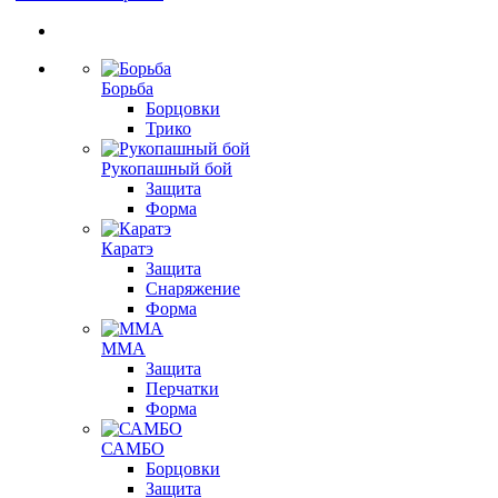
Борьба
Борцовки
Трико
Рукопашный бой
Защита
Форма
Каратэ
Защита
Снаряжение
Форма
ММА
Защита
Перчатки
Форма
САМБО
Борцовки
Защита