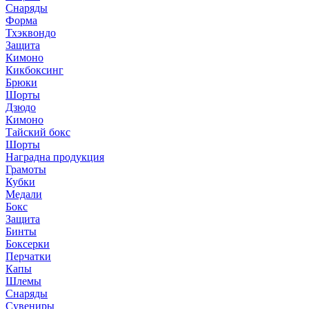
Снаряды
Форма
Тхэквондо
Защита
Кимоно
Кикбоксинг
Брюки
Шорты
Дзюдо
Кимоно
Тайский бокс
Шорты
Наградна продукция
Грамоты
Кубки
Медали
Бокс
Защита
Бинты
Боксерки
Перчатки
Капы
Шлемы
Снаряды
Сувениры