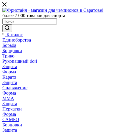
более 7 000 товаров для спорта
Каталог
Единоборства
Борьба
Борцовки
Трико
Рукопашный бой
Защита
Форма
Каратэ
Защита
Снаряжение
Форма
ММА
Защита
Перчатки
Форма
САМБО
Борцовки
Защита