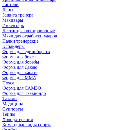
Гантели
Лапы
Защита тренера
Макивары
Инвентарь
Лестницы тренировочные
Мячи для отработки ударов
Палки тренерские
Эспандеры
Форма для единоборств
Форма для бокса
Форма для борьбы
Форма для Дзюдо
Форма для карате
Форма для MMA
Пояса
Форма для САМБО
Форма для Тхэквондо
Татами
Медицина
Суппорты
Тейпы
Холодотерапия
Командные виды спорта
Футбол