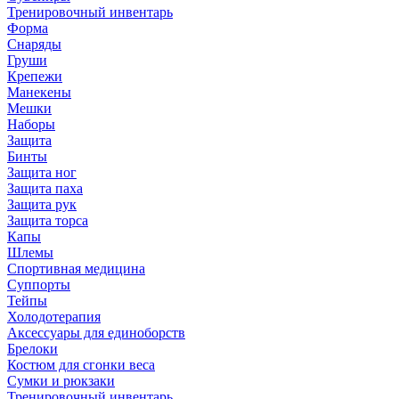
Тренировочный инвентарь
Форма
Снаряды
Груши
Крепежи
Манекены
Мешки
Наборы
Защита
Бинты
Защита ног
Защита паха
Защита рук
Защита торса
Капы
Шлемы
Спортивная медицина
Суппорты
Тейпы
Холодотерапия
Аксессуары для единоборств
Брелоки
Костюм для сгонки веса
Сумки и рюкзаки
Тренировочный инвентарь