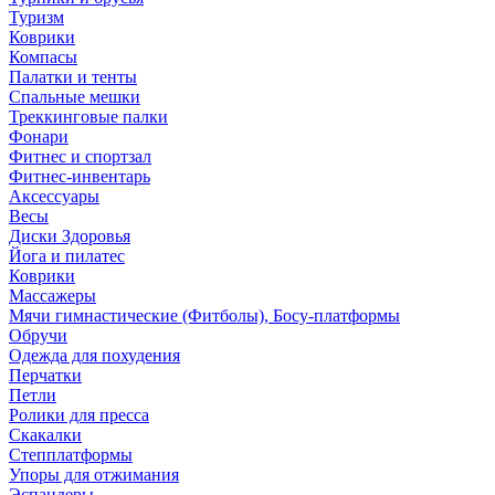
Туризм
Коврики
Компасы
Палатки и тенты
Спальные мешки
Треккинговые палки
Фонари
Фитнес и спортзал
Фитнес-инвентарь
Аксессуары
Весы
Диски Здоровья
Йога и пилатес
Коврики
Массажеры
Мячи гимнастические (Фитболы), Босу-платформы
Обручи
Одежда для похудения
Перчатки
Петли
Ролики для пресса
Скакалки
Степплатформы
Упоры для отжимания
Эспандеры