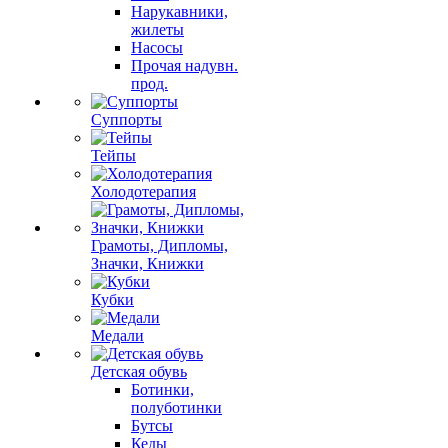
Нарукавники,
жилеты
Насосы
Прочая надувн.
прод.
Суппорты
Тейпы
Холодотерапия
Грамоты, Дипломы,
Значки, Книжки
Кубки
Медали
Детская обувь
Ботинки,
полуботинки
Бутсы
Кеды