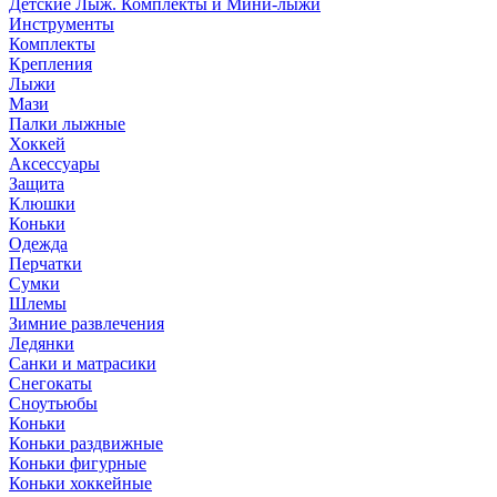
Детские Лыж. Комплекты и Мини-лыжи
Инструменты
Комплекты
Крепления
Лыжи
Мази
Палки лыжные
Хоккей
Аксессуары
Защита
Клюшки
Коньки
Одежда
Перчатки
Сумки
Шлемы
Зимние развлечения
Ледянки
Санки и матрасики
Снегокаты
Сноутьюбы
Коньки
Коньки раздвижные
Коньки фигурные
Коньки хоккейные