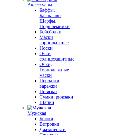
Аксессуары
Баффы,
Балаклавы,
Шарфы,
Подшлемники
Бейсболки
Маски
горнолыжные
Носки
Очки
солнцезащитные
Очки,
Горнолыжные
маски
Перчатки,
варежки
Повязки
Сумки, рюкзаки
Шапки
Мужская
Брюки
Ветровки
Джемперы и
Свитеры