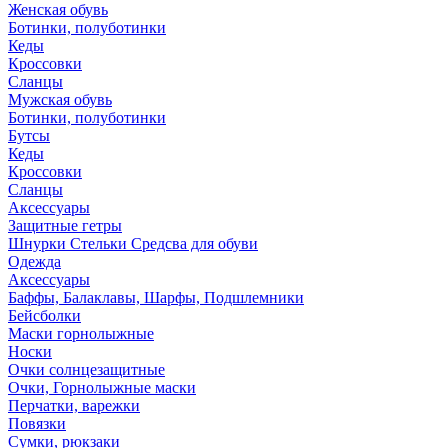
Женская обувь
Ботинки, полуботинки
Кеды
Кроссовки
Сланцы
Мужская обувь
Ботинки, полуботинки
Бутсы
Кеды
Кроссовки
Сланцы
Аксессуары
Защитные гетры
Шнурки Стельки Средсва для обуви
Одежда
Аксессуары
Баффы, Балаклавы, Шарфы, Подшлемники
Бейсболки
Маски горнолыжные
Носки
Очки солнцезащитные
Очки, Горнолыжные маски
Перчатки, варежки
Повязки
Сумки, рюкзаки