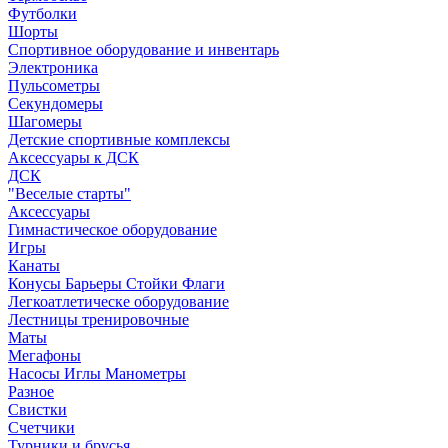
Футболки
Шорты
Спортивное оборудование и инвентарь
Электроника
Пульсометры
Секундомеры
Шагомеры
Детские спортивные комплексы
Аксессуары к ДСК
ДСК
"Веселые старты"
Аксессуары
Гимнастическое оборудование
Игры
Канаты
Конусы Барьеры Стойки Флаги
Легкоатлетическе оборудование
Лестницы тренировочные
Маты
Мегафоны
Насосы Иглы Манометры
Разное
Свистки
Счетчики
Турники и брусья