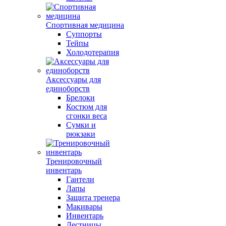
Спортивная медицина
Суппорты
Тейпы
Холодотерапия
Аксессуары для
единоборств
Брелоки
Костюм для
сгонки веса
Сумки и
рюкзаки
Тренировочный
инвентарь
Гантели
Лапы
Защита тренера
Макивары
Инвентарь
Лестницы