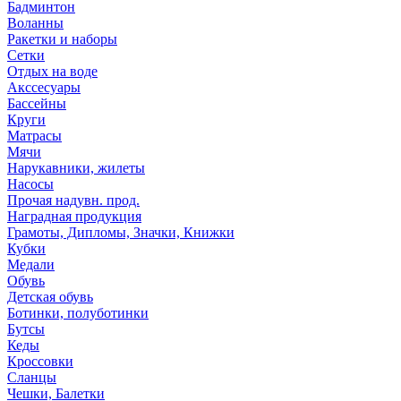
Бадминтон
Воланны
Ракетки и наборы
Сетки
Отдых на воде
Акссесуары
Бассейны
Круги
Матрасы
Мячи
Нарукавники, жилеты
Насосы
Прочая надувн. прод.
Наградная продукция
Грамоты, Дипломы, Значки, Книжки
Кубки
Медали
Обувь
Детская обувь
Ботинки, полуботинки
Бутсы
Кеды
Кроссовки
Сланцы
Чешки, Балетки