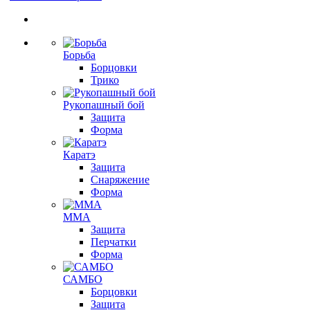
Борьба
Борцовки
Трико
Рукопашный бой
Защита
Форма
Каратэ
Защита
Снаряжение
Форма
ММА
Защита
Перчатки
Форма
САМБО
Борцовки
Защита