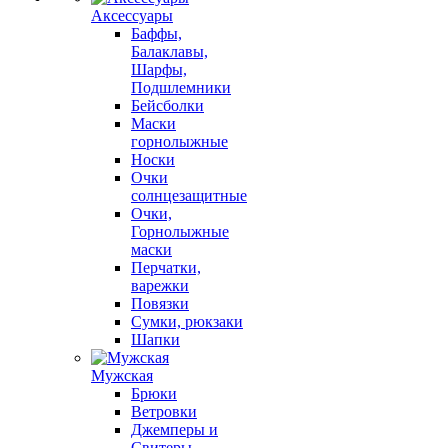
Аксессуары
Баффы,
Балаклавы,
Шарфы,
Подшлемники
Бейсболки
Маски
горнолыжные
Носки
Очки
солнцезащитные
Очки,
Горнолыжные
маски
Перчатки,
варежки
Повязки
Сумки, рюкзаки
Шапки
Мужская
Брюки
Ветровки
Джемперы и
Свитеры