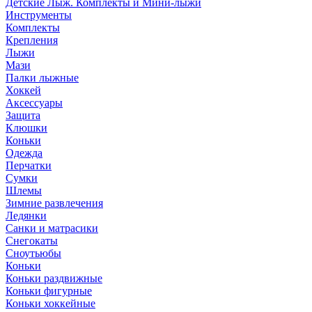
Детские Лыж. Комплекты и Мини-лыжи
Инструменты
Комплекты
Крепления
Лыжи
Мази
Палки лыжные
Хоккей
Аксессуары
Защита
Клюшки
Коньки
Одежда
Перчатки
Сумки
Шлемы
Зимние развлечения
Ледянки
Санки и матрасики
Снегокаты
Сноутьюбы
Коньки
Коньки раздвижные
Коньки фигурные
Коньки хоккейные