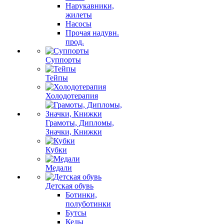
Нарукавники,
жилеты
Насосы
Прочая надувн.
прод.
Суппорты
Тейпы
Холодотерапия
Грамоты, Дипломы,
Значки, Книжки
Кубки
Медали
Детская обувь
Ботинки,
полуботинки
Бутсы
Кеды