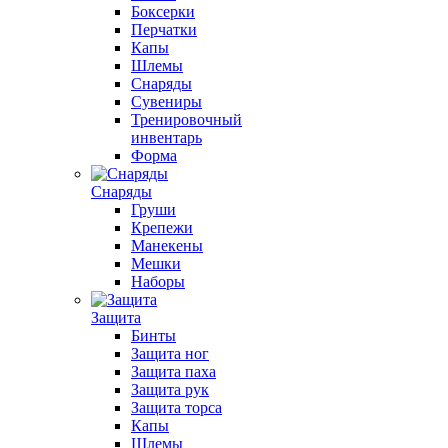
Боксерки
Перчатки
Капы
Шлемы
Снаряды
Сувениры
Тренировочный
инвентарь
Форма
Снаряды
Груши
Крепежи
Манекены
Мешки
Наборы
Защита
Бинты
Защита ног
Защита паха
Защита рук
Защита торса
Капы
Шлемы