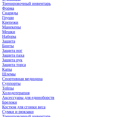
Тренировочный инвентарь
Форма
Снаряды
Груши
Крепежи
Манекены
Мешки
Наборы
Защита
Бинты
Защита ног
Защита паха
Защита рук
Защита торса
Капы
Шлемы
Спортивная медицина
Суппорты
Тейпы
Холодотерапия
Аксессуары для единоборств
Брелоки
Костюм для сгонки веса
Сумки и рюкзаки
Тренировочный инвентарь