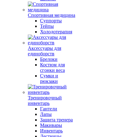
Спортивная медицина
Суппорты
Тейпы
Холодотерапия
Аксессуары для
единоборств
Брелоки
Костюм для
сгонки веса
Сумки и
рюкзаки
Тренировочный
инвентарь
Гантели
Лапы
Защита тренера
Макивары
Инвентарь
Лестницы