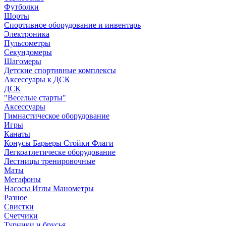
Футболки
Шорты
Спортивное оборудование и инвентарь
Электроника
Пульсометры
Секундомеры
Шагомеры
Детские спортивные комплексы
Аксессуары к ДСК
ДСК
"Веселые старты"
Аксессуары
Гимнастическое оборудование
Игры
Канаты
Конусы Барьеры Стойки Флаги
Легкоатлетическе оборудование
Лестницы тренировочные
Маты
Мегафоны
Насосы Иглы Манометры
Разное
Свистки
Счетчики
Турники и брусья