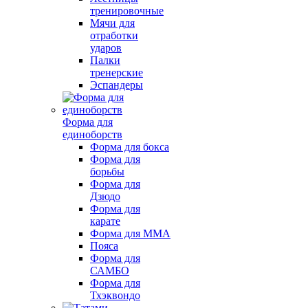
тренировочные
Мячи для
отработки
ударов
Палки
тренерские
Эспандеры
Форма для
единоборств
Форма для бокса
Форма для
борьбы
Форма для
Дзюдо
Форма для
карате
Форма для MMA
Пояса
Форма для
САМБО
Форма для
Тхэквондо