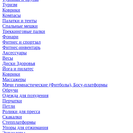
Туризм
Коврики
Компасы
Палатки и тенты
Спальные мешки
Треккинговые палки
Фонари
Фитнес и спортзал
Фитнес-инвентарь
Аксессуары
Весы
Диски Здоровья
Йога и пилатес
Коврики
Массажеры
Мячи гимнастические (Фитболы), Босу-платформы
Обручи
Одежда для похудения
Перчатки
Петли
Ролики для пресса
Скакалки
Степплатформы
Упоры для отжимания
Эспандеры