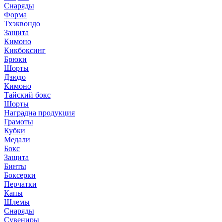
Снаряды
Форма
Тхэквондо
Защита
Кимоно
Кикбоксинг
Брюки
Шорты
Дзюдо
Кимоно
Тайский бокс
Шорты
Наградна продукция
Грамоты
Кубки
Медали
Бокс
Защита
Бинты
Боксерки
Перчатки
Капы
Шлемы
Снаряды
Сувениры