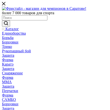
более 7 000 товаров для спорта
Каталог
Единоборства
Борьба
Борцовки
Трико
Рукопашный бой
Защита
Форма
Каратэ
Защита
Снаряжение
Форма
ММА
Защита
Перчатки
Форма
САМБО
Борцовки
Защита