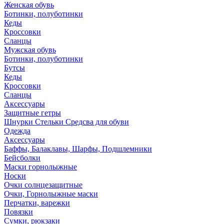
Женская обувь
Ботинки, полуботинки
Кеды
Кроссовки
Сланцы
Мужская обувь
Ботинки, полуботинки
Бутсы
Кеды
Кроссовки
Сланцы
Аксессуары
Защитные гетры
Шнурки Стельки Средсва для обуви
Одежда
Аксессуары
Баффы, Балаклавы, Шарфы, Подшлемники
Бейсболки
Маски горнолыжные
Носки
Очки солнцезащитные
Очки, Горнолыжные маски
Перчатки, варежки
Повязки
Сумки, рюкзаки