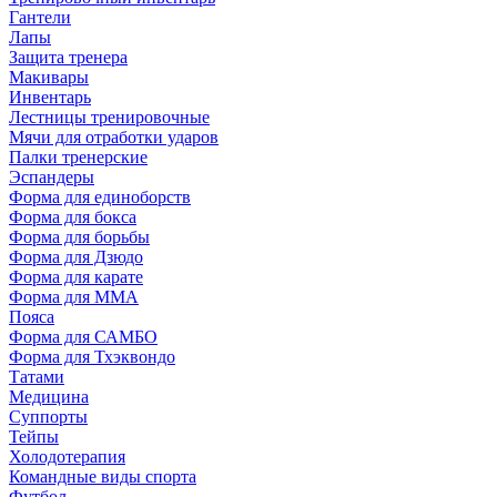
Гантели
Лапы
Защита тренера
Макивары
Инвентарь
Лестницы тренировочные
Мячи для отработки ударов
Палки тренерские
Эспандеры
Форма для единоборств
Форма для бокса
Форма для борьбы
Форма для Дзюдо
Форма для карате
Форма для MMA
Пояса
Форма для САМБО
Форма для Тхэквондо
Татами
Медицина
Суппорты
Тейпы
Холодотерапия
Командные виды спорта
Футбол