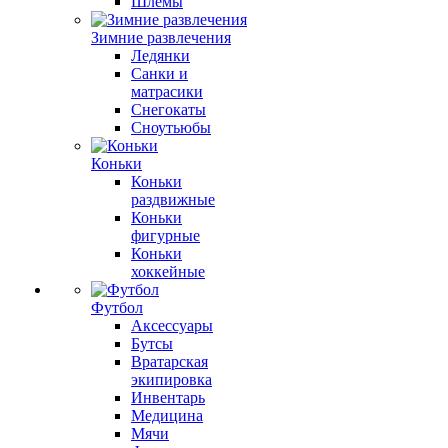
Шлемы
Зимние развлечения
Ледянки
Санки и
матрасики
Снегокаты
Сноутьюбы
Коньки
Коньки
раздвижные
Коньки
фигурные
Коньки
хоккейные
Футбол
Аксессуары
Бутсы
Вратарская
экипировка
Инвентарь
Медицина
Мячи