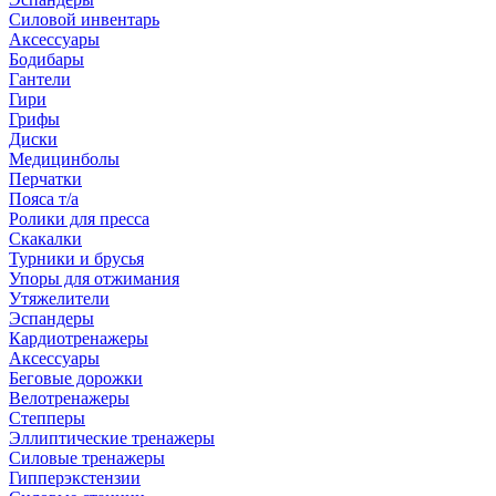
Силовой инвентарь
Аксессуары
Бодибары
Гантели
Гири
Грифы
Диски
Медицинболы
Перчатки
Пояса т/а
Ролики для пресса
Скакалки
Турники и брусья
Упоры для отжимания
Утяжелители
Эспандеры
Кардиотренажеры
Аксессуары
Беговые дорожки
Велотренажеры
Степперы
Эллиптические тренажеры
Силовые тренажеры
Гипперэкстензии