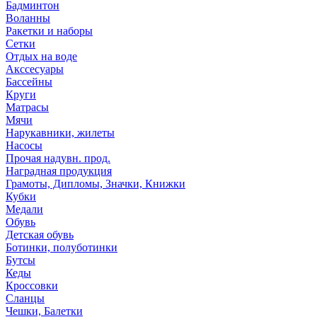
Бадминтон
Воланны
Ракетки и наборы
Сетки
Отдых на воде
Акссесуары
Бассейны
Круги
Матрасы
Мячи
Нарукавники, жилеты
Насосы
Прочая надувн. прод.
Наградная продукция
Грамоты, Дипломы, Значки, Книжки
Кубки
Медали
Обувь
Детская обувь
Ботинки, полуботинки
Бутсы
Кеды
Кроссовки
Сланцы
Чешки, Балетки