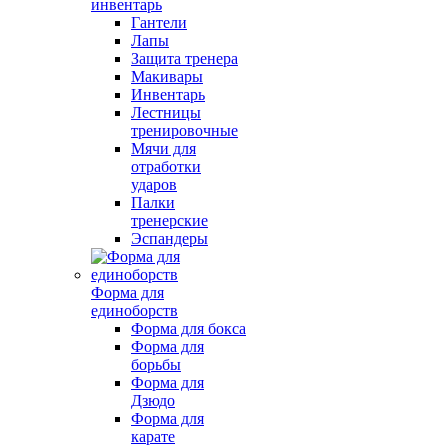
инвентарь
Гантели
Лапы
Защита тренера
Макивары
Инвентарь
Лестницы
тренировочные
Мячи для
отработки
ударов
Палки
тренерские
Эспандеры
Форма для
единоборств
Форма для бокса
Форма для
борьбы
Форма для
Дзюдо
Форма для
карате