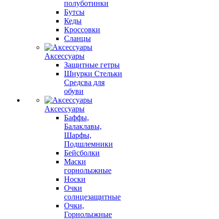
полуботинки
Бутсы
Кеды
Кроссовки
Сланцы
Аксессуары
Защитные гетры
Шнурки Стельки
Средсва для
обуви
Аксессуары
Баффы,
Балаклавы,
Шарфы,
Подшлемники
Бейсболки
Маски
горнолыжные
Носки
Очки
солнцезащитные
Очки,
Горнолыжные