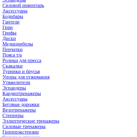
Силовой инвентарь
Аксессуары
Бодибары
Гантели
Гири
Грифы
Диски
Медицинболы
Перчатки
Пояса т/а
Ролики для пресса
Скакалки
Турники и брусья
Упоры для отжимания
Утяжелители
Эспандеры
Кардиотренажеры
Аксессуары
Беговые дорожки
Велотренажеры
Степперы
Эллиптические тренажеры
Силовые тренажеры
Гипперэкстензии