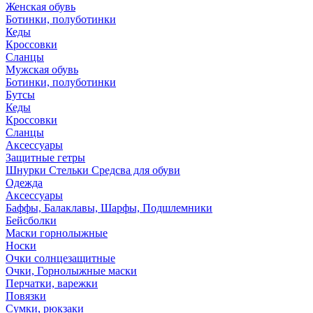
Женская обувь
Ботинки, полуботинки
Кеды
Кроссовки
Сланцы
Мужская обувь
Ботинки, полуботинки
Бутсы
Кеды
Кроссовки
Сланцы
Аксессуары
Защитные гетры
Шнурки Стельки Средсва для обуви
Одежда
Аксессуары
Баффы, Балаклавы, Шарфы, Подшлемники
Бейсболки
Маски горнолыжные
Носки
Очки солнцезащитные
Очки, Горнолыжные маски
Перчатки, варежки
Повязки
Сумки, рюкзаки