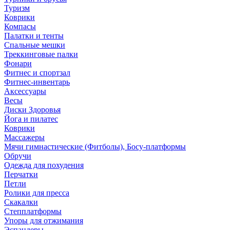
Туризм
Коврики
Компасы
Палатки и тенты
Спальные мешки
Треккинговые палки
Фонари
Фитнес и спортзал
Фитнес-инвентарь
Аксессуары
Весы
Диски Здоровья
Йога и пилатес
Коврики
Массажеры
Мячи гимнастические (Фитболы), Босу-платформы
Обручи
Одежда для похудения
Перчатки
Петли
Ролики для пресса
Скакалки
Степплатформы
Упоры для отжимания
Эспандеры