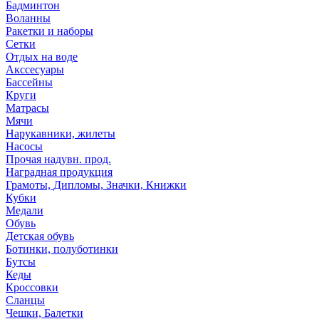
Бадминтон
Воланны
Ракетки и наборы
Сетки
Отдых на воде
Акссесуары
Бассейны
Круги
Матрасы
Мячи
Нарукавники, жилеты
Насосы
Прочая надувн. прод.
Наградная продукция
Грамоты, Дипломы, Значки, Книжки
Кубки
Медали
Обувь
Детская обувь
Ботинки, полуботинки
Бутсы
Кеды
Кроссовки
Сланцы
Чешки, Балетки