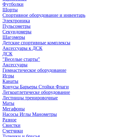
Футболки
Шорты
Спортивное оборудование и инвентарь
Электроника
Пульсометры
Секундомеры
Шагомеры
Детские спортивные комплексы
Аксессуары к ДСК
ДСК
"Веселые старты"
Аксессуары
Гимнастическое оборудование
Игры
Канаты
Конусы Барьеры Стойки Флаги
Легкоатлетическе оборудование
Лестницы тренировочные
Маты
Мегафоны
Насосы Иглы Манометры
Разное
Свистки
Счетчики
Турники и брусья