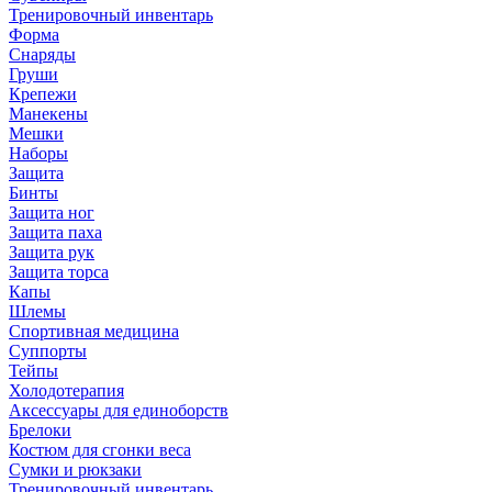
Тренировочный инвентарь
Форма
Снаряды
Груши
Крепежи
Манекены
Мешки
Наборы
Защита
Бинты
Защита ног
Защита паха
Защита рук
Защита торса
Капы
Шлемы
Спортивная медицина
Суппорты
Тейпы
Холодотерапия
Аксессуары для единоборств
Брелоки
Костюм для сгонки веса
Сумки и рюкзаки
Тренировочный инвентарь