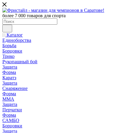
более 7 000 товаров для спорта
Каталог
Единоборства
Борьба
Борцовки
Трико
Рукопашный бой
Защита
Форма
Каратэ
Защита
Снаряжение
Форма
ММА
Защита
Перчатки
Форма
САМБО
Борцовки
Защита