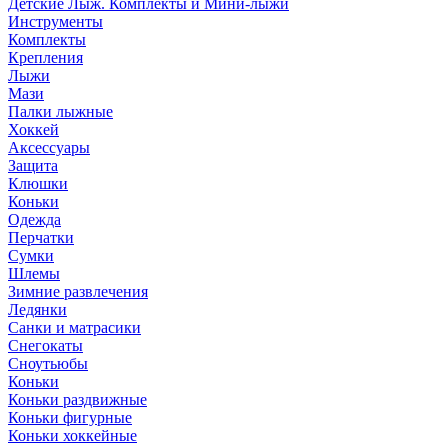
Детские Лыж. Комплекты и Мини-лыжи
Инструменты
Комплекты
Крепления
Лыжи
Мази
Палки лыжные
Хоккей
Аксессуары
Защита
Клюшки
Коньки
Одежда
Перчатки
Сумки
Шлемы
Зимние развлечения
Ледянки
Санки и матрасики
Снегокаты
Сноутьюбы
Коньки
Коньки раздвижные
Коньки фигурные
Коньки хоккейные