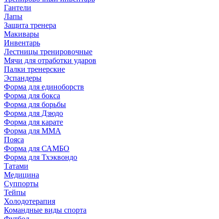
Гантели
Лапы
Защита тренера
Макивары
Инвентарь
Лестницы тренировочные
Мячи для отработки ударов
Палки тренерские
Эспандеры
Форма для единоборств
Форма для бокса
Форма для борьбы
Форма для Дзюдо
Форма для карате
Форма для MMA
Пояса
Форма для САМБО
Форма для Тхэквондо
Татами
Медицина
Суппорты
Тейпы
Холодотерапия
Командные виды спорта
Футбол