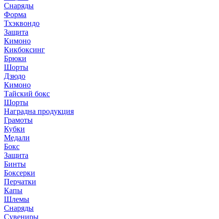
Снаряды
Форма
Тхэквондо
Защита
Кимоно
Кикбоксинг
Брюки
Шорты
Дзюдо
Кимоно
Тайский бокс
Шорты
Наградна продукция
Грамоты
Кубки
Медали
Бокс
Защита
Бинты
Боксерки
Перчатки
Капы
Шлемы
Снаряды
Сувениры