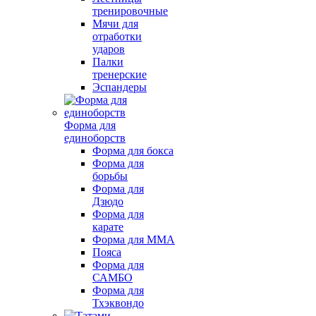
тренировочные
Мячи для
отработки
ударов
Палки
тренерские
Эспандеры
Форма для
единоборств
Форма для бокса
Форма для
борьбы
Форма для
Дзюдо
Форма для
карате
Форма для MMA
Пояса
Форма для
САМБО
Форма для
Тхэквондо