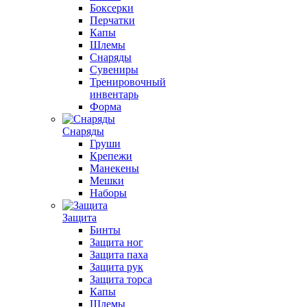
Боксерки
Перчатки
Капы
Шлемы
Снаряды
Сувениры
Тренировочный
инвентарь
Форма
Снаряды
Груши
Крепежи
Манекены
Мешки
Наборы
Защита
Бинты
Защита ног
Защита паха
Защита рук
Защита торса
Капы
Шлемы