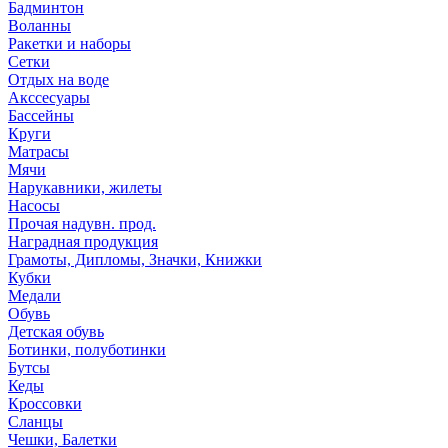
Бадминтон
Воланны
Ракетки и наборы
Сетки
Отдых на воде
Акссесуары
Бассейны
Круги
Матрасы
Мячи
Нарукавники, жилеты
Насосы
Прочая надувн. прод.
Наградная продукция
Грамоты, Дипломы, Значки, Книжки
Кубки
Медали
Обувь
Детская обувь
Ботинки, полуботинки
Бутсы
Кеды
Кроссовки
Сланцы
Чешки, Балетки