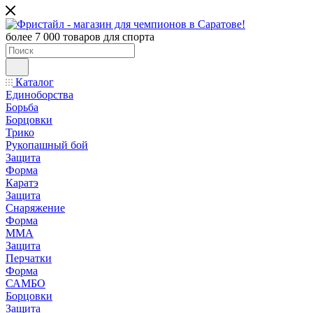
более 7 000 товаров для спорта
Каталог
Единоборства
Борьба
Борцовки
Трико
Рукопашный бой
Защита
Форма
Каратэ
Защита
Снаряжение
Форма
ММА
Защита
Перчатки
Форма
САМБО
Борцовки
Защита