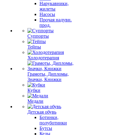
Нарукавники,
жилеты
Насосы
Прочая надувн.
прод.
Суппорты
Тейпы
Холодотерапия
Грамоты, Дипломы,
Значки, Книжки
Кубки
Медали
Детская обувь
Ботинки,
полуботинки
Бутсы
Кеды