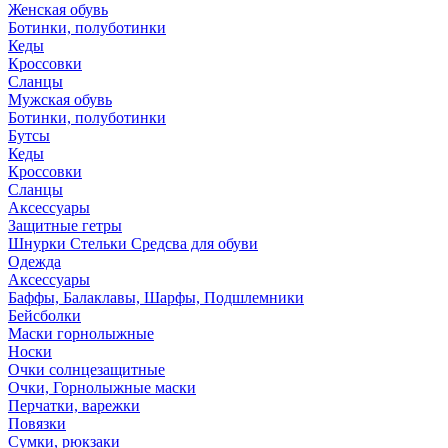
Женская обувь
Ботинки, полуботинки
Кеды
Кроссовки
Сланцы
Мужская обувь
Ботинки, полуботинки
Бутсы
Кеды
Кроссовки
Сланцы
Аксессуары
Защитные гетры
Шнурки Стельки Средсва для обуви
Одежда
Аксессуары
Баффы, Балаклавы, Шарфы, Подшлемники
Бейсболки
Маски горнолыжные
Носки
Очки солнцезащитные
Очки, Горнолыжные маски
Перчатки, варежки
Повязки
Сумки, рюкзаки