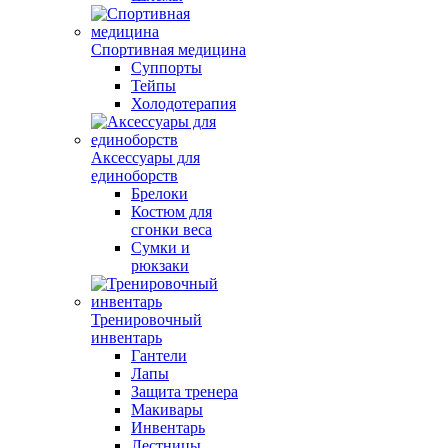
Спортивная медицина
Суппорты
Тейпы
Холодотерапия
Аксессуары для
единоборств
Брелоки
Костюм для
сгонки веса
Сумки и
рюкзаки
Тренировочный
инвентарь
Гантели
Лапы
Защита тренера
Макивары
Инвентарь
Лестницы