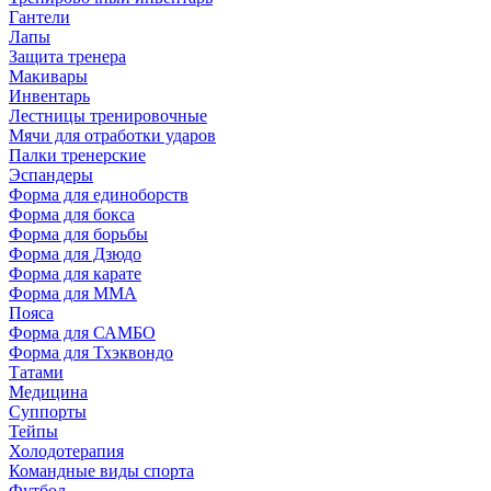
Гантели
Лапы
Защита тренера
Макивары
Инвентарь
Лестницы тренировочные
Мячи для отработки ударов
Палки тренерские
Эспандеры
Форма для единоборств
Форма для бокса
Форма для борьбы
Форма для Дзюдо
Форма для карате
Форма для MMA
Пояса
Форма для САМБО
Форма для Тхэквондо
Татами
Медицина
Суппорты
Тейпы
Холодотерапия
Командные виды спорта
Футбол