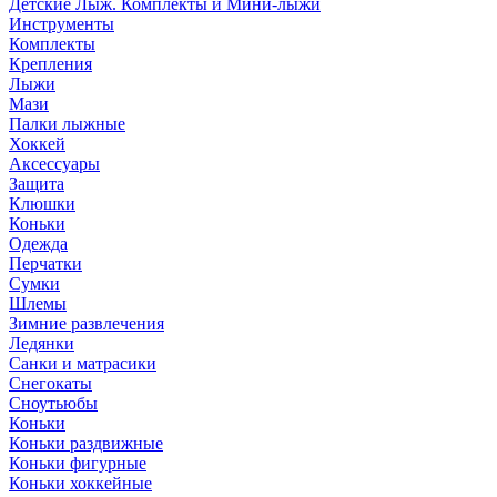
Детские Лыж. Комплекты и Мини-лыжи
Инструменты
Комплекты
Крепления
Лыжи
Мази
Палки лыжные
Хоккей
Аксессуары
Защита
Клюшки
Коньки
Одежда
Перчатки
Сумки
Шлемы
Зимние развлечения
Ледянки
Санки и матрасики
Снегокаты
Сноутьюбы
Коньки
Коньки раздвижные
Коньки фигурные
Коньки хоккейные