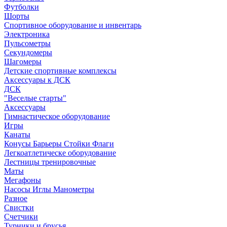
Футболки
Шорты
Спортивное оборудование и инвентарь
Электроника
Пульсометры
Секундомеры
Шагомеры
Детские спортивные комплексы
Аксессуары к ДСК
ДСК
"Веселые старты"
Аксессуары
Гимнастическое оборудование
Игры
Канаты
Конусы Барьеры Стойки Флаги
Легкоатлетическе оборудование
Лестницы тренировочные
Маты
Мегафоны
Насосы Иглы Манометры
Разное
Свистки
Счетчики
Турники и брусья