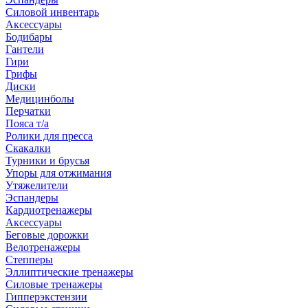
Силовой инвентарь
Аксессуары
Бодибары
Гантели
Гири
Грифы
Диски
Медицинболы
Перчатки
Пояса т/а
Ролики для пресса
Скакалки
Турники и брусья
Упоры для отжимания
Утяжелители
Эспандеры
Кардиотренажеры
Аксессуары
Беговые дорожки
Велотренажеры
Степперы
Эллиптические тренажеры
Силовые тренажеры
Гипперэкстензии