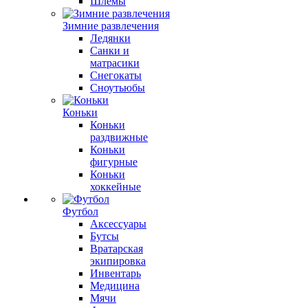
Шлемы
Зимние развлечения
Ледянки
Санки и
матрасики
Снегокаты
Сноутьюбы
Коньки
Коньки
раздвижные
Коньки
фигурные
Коньки
хоккейные
Футбол
Аксессуары
Бутсы
Вратарская
экипировка
Инвентарь
Медицина
Мячи