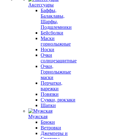
Аксессуары
Баффы,
Балаклавы,
Шарфы,
Подшлемники
Бейсболки
Маски
горнолыжные
Носки
Очки
солнцезащитные
Очки,
Горнолыжные
маски
Перчатки,
варежки
Повязки
Сумки, рюкзаки
Шапки
Мужская
Брюки
Ветровки
Джемперы и
Свитеры