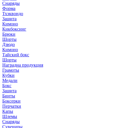
Снаряды
Форма
Тхэквондо
Защита
Кимоно
Кикбоксинг
Брюки
Шорты
Дзюдо
Кимоно
Тайский бокс
Шорты
Наградна продукция
Грамоты
Кубки
Медали
Бокс
Защита
Бинты
Боксерки
Перчатки
Капы
Шлемы
Снаряды
Сувениры