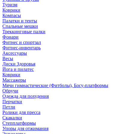
Туризм
Коврики
Компасы
Палатки и тенты
Спальные мешки
Треккинговые палки
Фонари
Фитнес и спортзал
Фитнес-инвентарь
Аксессуары
Весы
Диски Здоровья
Йога и пилатес
Коврики
Массажеры
Мячи гимнастические (Фитболы), Босу-платформы
Обручи
Одежда для похудения
Перчатки
Петли
Ролики для пресса
Скакалки
Степплатформы
Упоры для отжимания
Эспандеры