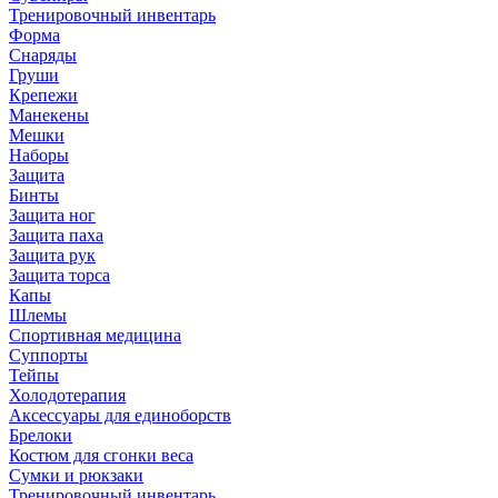
Тренировочный инвентарь
Форма
Снаряды
Груши
Крепежи
Манекены
Мешки
Наборы
Защита
Бинты
Защита ног
Защита паха
Защита рук
Защита торса
Капы
Шлемы
Спортивная медицина
Суппорты
Тейпы
Холодотерапия
Аксессуары для единоборств
Брелоки
Костюм для сгонки веса
Сумки и рюкзаки
Тренировочный инвентарь