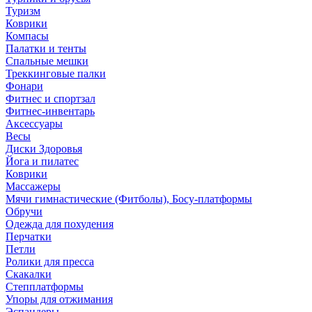
Туризм
Коврики
Компасы
Палатки и тенты
Спальные мешки
Треккинговые палки
Фонари
Фитнес и спортзал
Фитнес-инвентарь
Аксессуары
Весы
Диски Здоровья
Йога и пилатес
Коврики
Массажеры
Мячи гимнастические (Фитболы), Босу-платформы
Обручи
Одежда для похудения
Перчатки
Петли
Ролики для пресса
Скакалки
Степплатформы
Упоры для отжимания
Эспандеры