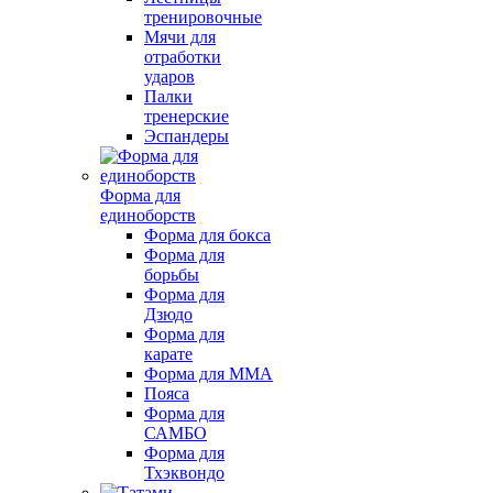
тренировочные
Мячи для
отработки
ударов
Палки
тренерские
Эспандеры
Форма для
единоборств
Форма для бокса
Форма для
борьбы
Форма для
Дзюдо
Форма для
карате
Форма для MMA
Пояса
Форма для
САМБО
Форма для
Тхэквондо