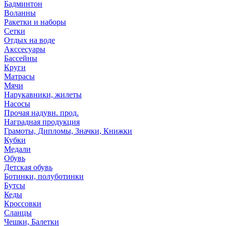
Бадминтон
Воланны
Ракетки и наборы
Сетки
Отдых на воде
Акссесуары
Бассейны
Круги
Матрасы
Мячи
Нарукавники, жилеты
Насосы
Прочая надувн. прод.
Наградная продукция
Грамоты, Дипломы, Значки, Книжки
Кубки
Медали
Обувь
Детская обувь
Ботинки, полуботинки
Бутсы
Кеды
Кроссовки
Сланцы
Чешки, Балетки