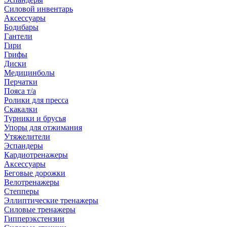
Силовой инвентарь
Аксессуары
Бодибары
Гантели
Гири
Грифы
Диски
Медицинболы
Перчатки
Пояса т/а
Ролики для пресса
Скакалки
Турники и брусья
Упоры для отжимания
Утяжелители
Эспандеры
Кардиотренажеры
Аксессуары
Беговые дорожки
Велотренажеры
Степперы
Эллиптические тренажеры
Силовые тренажеры
Гипперэкстензии