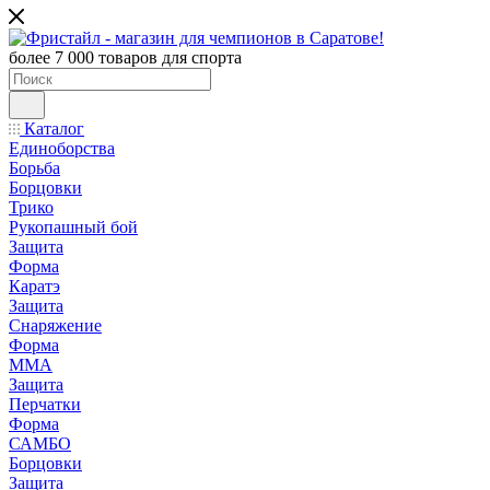
более 7 000 товаров для спорта
Каталог
Единоборства
Борьба
Борцовки
Трико
Рукопашный бой
Защита
Форма
Каратэ
Защита
Снаряжение
Форма
ММА
Защита
Перчатки
Форма
САМБО
Борцовки
Защита