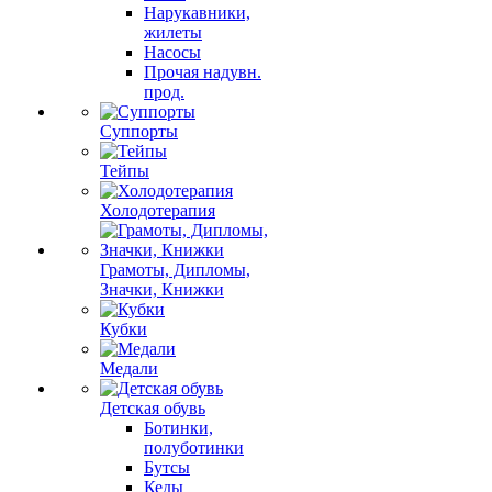
Нарукавники,
жилеты
Насосы
Прочая надувн.
прод.
Суппорты
Тейпы
Холодотерапия
Грамоты, Дипломы,
Значки, Книжки
Кубки
Медали
Детская обувь
Ботинки,
полуботинки
Бутсы
Кеды