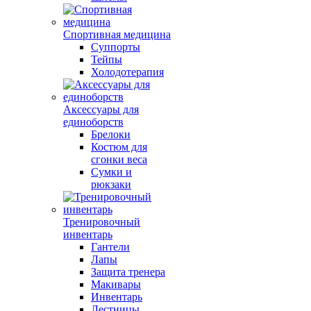
Спортивная медицина
Суппорты
Тейпы
Холодотерапия
Аксессуары для
единоборств
Брелоки
Костюм для
сгонки веса
Сумки и
рюкзаки
Тренировочный
инвентарь
Гантели
Лапы
Защита тренера
Макивары
Инвентарь
Лестницы