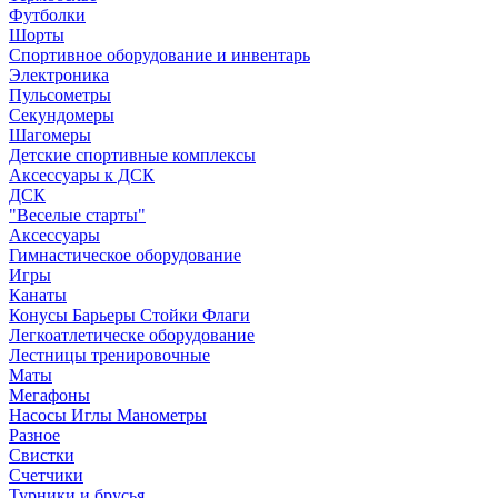
Футболки
Шорты
Спортивное оборудование и инвентарь
Электроника
Пульсометры
Секундомеры
Шагомеры
Детские спортивные комплексы
Аксессуары к ДСК
ДСК
"Веселые старты"
Аксессуары
Гимнастическое оборудование
Игры
Канаты
Конусы Барьеры Стойки Флаги
Легкоатлетическе оборудование
Лестницы тренировочные
Маты
Мегафоны
Насосы Иглы Манометры
Разное
Свистки
Счетчики
Турники и брусья