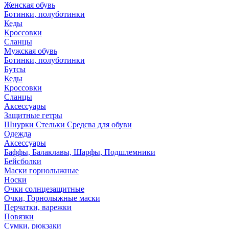
Женская обувь
Ботинки, полуботинки
Кеды
Кроссовки
Сланцы
Мужская обувь
Ботинки, полуботинки
Бутсы
Кеды
Кроссовки
Сланцы
Аксессуары
Защитные гетры
Шнурки Стельки Средсва для обуви
Одежда
Аксессуары
Баффы, Балаклавы, Шарфы, Подшлемники
Бейсболки
Маски горнолыжные
Носки
Очки солнцезащитные
Очки, Горнолыжные маски
Перчатки, варежки
Повязки
Сумки, рюкзаки