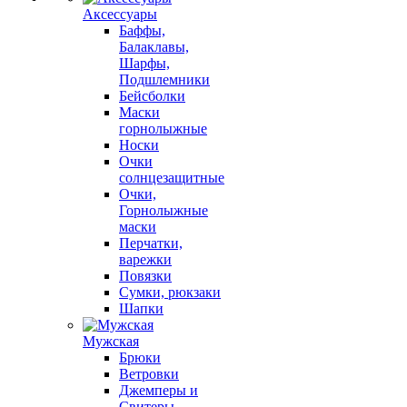
Аксессуары
Баффы,
Балаклавы,
Шарфы,
Подшлемники
Бейсболки
Маски
горнолыжные
Носки
Очки
солнцезащитные
Очки,
Горнолыжные
маски
Перчатки,
варежки
Повязки
Сумки, рюкзаки
Шапки
Мужская
Брюки
Ветровки
Джемперы и
Свитеры