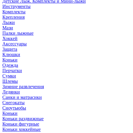
Детские Лыж. Комплекты и Мини-лыжи
Инструменты
Комплекты
Крепления
Лыжи
Мази
Палки лыжные
Хоккей
Аксессуары
Защита
Клюшки
Коньки
Одежда
Перчатки
Сумки
Шлемы
Зимние развлечения
Ледянки
Санки и матрасики
Снегокаты
Сноутьюбы
Коньки
Коньки раздвижные
Коньки фигурные
Коньки хоккейные