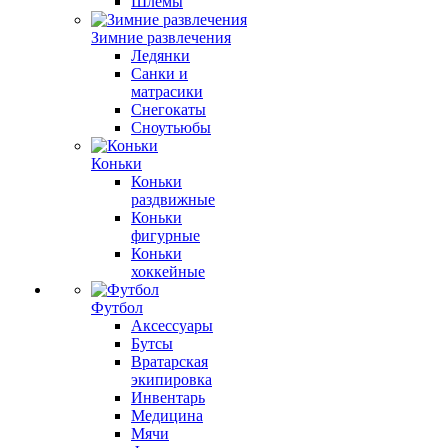
Шлемы
Зимние развлечения
Ледянки
Санки и
матрасики
Снегокаты
Сноутьюбы
Коньки
Коньки
раздвижные
Коньки
фигурные
Коньки
хоккейные
Футбол
Аксессуары
Бутсы
Вратарская
экипировка
Инвентарь
Медицина
Мячи