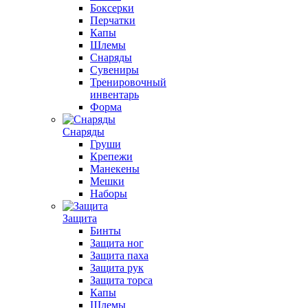
Боксерки
Перчатки
Капы
Шлемы
Снаряды
Сувениры
Тренировочный
инвентарь
Форма
Снаряды
Груши
Крепежи
Манекены
Мешки
Наборы
Защита
Бинты
Защита ног
Защита паха
Защита рук
Защита торса
Капы
Шлемы