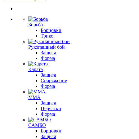
Борьба
Борцовки
Трико
Рукопашный бой
Защита
Форма
Каратэ
Защита
Снаряжение
Форма
ММА
Защита
Перчатки
Форма
САМБО
Борцовки
Защита