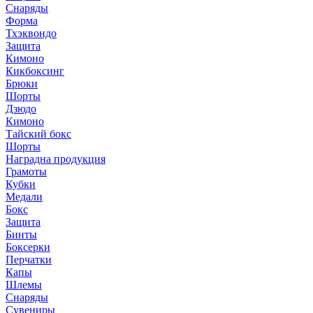
Снаряды
Форма
Тхэквондо
Защита
Кимоно
Кикбоксинг
Брюки
Шорты
Дзюдо
Кимоно
Тайский бокс
Шорты
Наградна продукция
Грамоты
Кубки
Медали
Бокс
Защита
Бинты
Боксерки
Перчатки
Капы
Шлемы
Снаряды
Сувениры