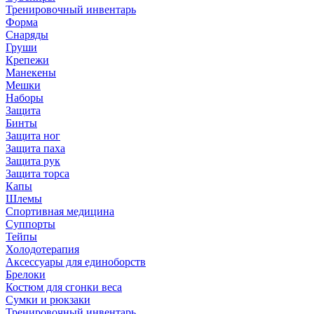
Тренировочный инвентарь
Форма
Снаряды
Груши
Крепежи
Манекены
Мешки
Наборы
Защита
Бинты
Защита ног
Защита паха
Защита рук
Защита торса
Капы
Шлемы
Спортивная медицина
Суппорты
Тейпы
Холодотерапия
Аксессуары для единоборств
Брелоки
Костюм для сгонки веса
Сумки и рюкзаки
Тренировочный инвентарь