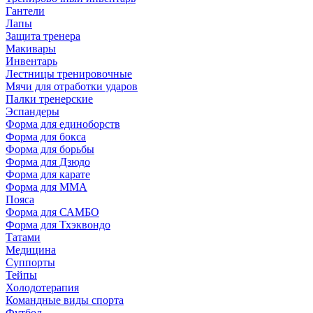
Гантели
Лапы
Защита тренера
Макивары
Инвентарь
Лестницы тренировочные
Мячи для отработки ударов
Палки тренерские
Эспандеры
Форма для единоборств
Форма для бокса
Форма для борьбы
Форма для Дзюдо
Форма для карате
Форма для MMA
Пояса
Форма для САМБО
Форма для Тхэквондо
Татами
Медицина
Суппорты
Тейпы
Холодотерапия
Командные виды спорта
Футбол