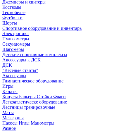
Джемперы и свитеры
Костюмы
Термобелье
Футболки
Шорты
Спортивное оборудование и инвентарь
Электроника
Пульсометры
Секундомеры
Шагомеры
Детские спортивные комплексы
Аксессуары к ДСК
ДСК
"Веселые старты"
Аксессуары
Гимнастическое оборудование
Игры
Канаты
Конусы Барьеры Стойки Флаги
Легкоатлетическе оборудование
Лестницы тренировочные
Маты
Мегафоны
Насосы Иглы Манометры
Разное