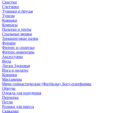
Свистки
Счетчики
Турники и брусья
Туризм
Коврики
Компасы
Палатки и тенты
Спальные мешки
Треккинговые палки
Фонари
Фитнес и спортзал
Фитнес-инвентарь
Аксессуары
Весы
Диски Здоровья
Йога и пилатес
Коврики
Массажеры
Мячи гимнастические (Фитболы), Босу-платформы
Обручи
Одежда для похудения
Перчатки
Петли
Ролики для пресса
Скакалки