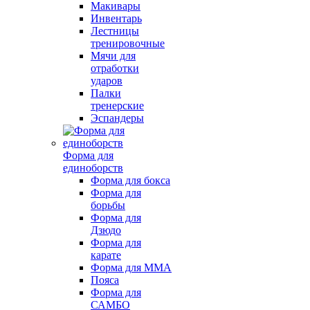
Макивары
Инвентарь
Лестницы
тренировочные
Мячи для
отработки
ударов
Палки
тренерские
Эспандеры
Форма для
единоборств
Форма для бокса
Форма для
борьбы
Форма для
Дзюдо
Форма для
карате
Форма для MMA
Пояса
Форма для
САМБО