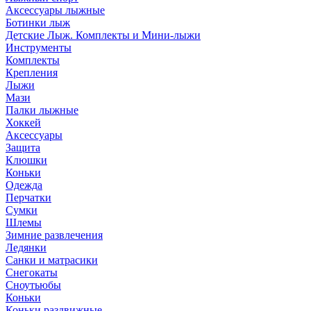
Аксессуары лыжные
Ботинки лыж
Детские Лыж. Комплекты и Мини-лыжи
Инструменты
Комплекты
Крепления
Лыжи
Мази
Палки лыжные
Хоккей
Аксессуары
Защита
Клюшки
Коньки
Одежда
Перчатки
Сумки
Шлемы
Зимние развлечения
Ледянки
Санки и матрасики
Снегокаты
Сноутьюбы
Коньки
Коньки раздвижные