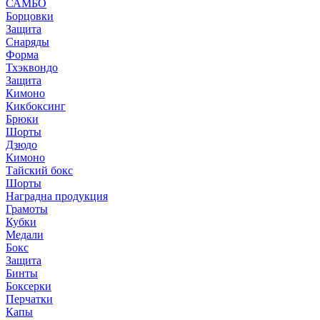
САМБО
Борцовки
Защита
Снаряды
Форма
Тхэквондо
Защита
Кимоно
Кикбоксинг
Брюки
Шорты
Дзюдо
Кимоно
Тайский бокс
Шорты
Наградна продукция
Грамоты
Кубки
Медали
Бокс
Защита
Бинты
Боксерки
Перчатки
Капы