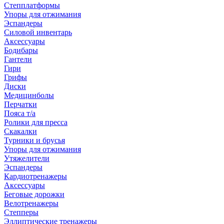
Степплатформы
Упоры для отжимания
Эспандеры
Силовой инвентарь
Аксессуары
Бодибары
Гантели
Гири
Грифы
Диски
Медицинболы
Перчатки
Пояса т/а
Ролики для пресса
Скакалки
Турники и брусья
Упоры для отжимания
Утяжелители
Эспандеры
Кардиотренажеры
Аксессуары
Беговые дорожки
Велотренажеры
Степперы
Эллиптические тренажеры