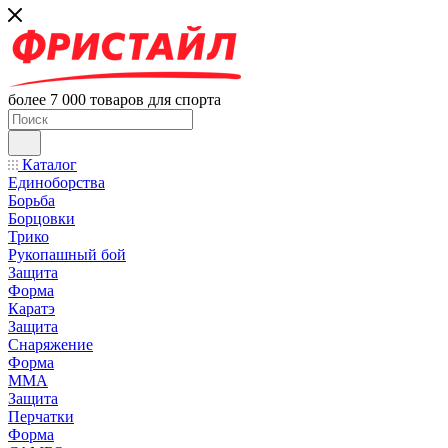
более 7 000 товаров для спорта
Каталог
Единоборства
Борьба
Борцовки
Трико
Рукопашный бой
Защита
Форма
Каратэ
Защита
Снаряжение
Форма
ММА
Защита
Перчатки
Форма