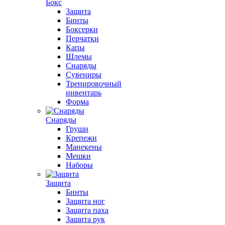
Бокс
Защита
Бинты
Боксерки
Перчатки
Капы
Шлемы
Снаряды
Сувениры
Тренировочный
инвентарь
Форма
Снаряды
Груши
Крепежи
Манекены
Мешки
Наборы
Защита
Бинты
Защита ног
Защита паха
Защита рук