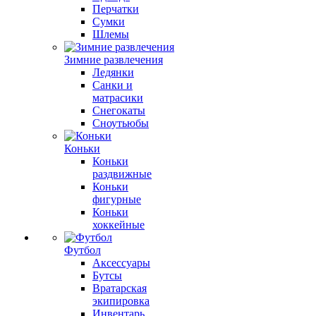
Перчатки
Сумки
Шлемы
Зимние развлечения
Ледянки
Санки и
матрасики
Снегокаты
Сноутьюбы
Коньки
Коньки
раздвижные
Коньки
фигурные
Коньки
хоккейные
Футбол
Аксессуары
Бутсы
Вратарская
экипировка
Инвентарь