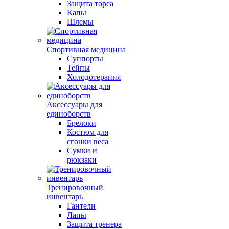
Защита торса
Капы
Шлемы
Спортивная медицина
Суппорты
Тейпы
Холодотерапия
Аксессуары для
единоборств
Брелоки
Костюм для
сгонки веса
Сумки и
рюкзаки
Тренировочный
инвентарь
Гантели
Лапы
Защита тренера