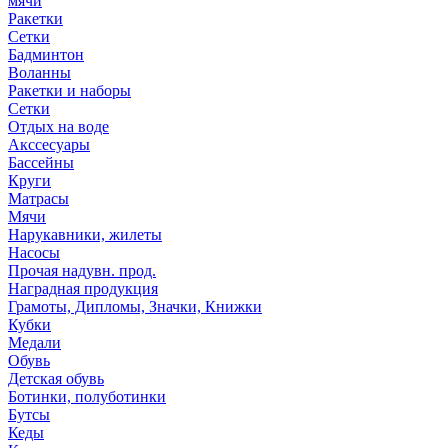
мячи
Ракетки
Сетки
Бадминтон
Воланны
Ракетки и наборы
Сетки
Отдых на воде
Акссесуары
Бассейны
Круги
Матрасы
Мячи
Нарукавники, жилеты
Насосы
Прочая надувн. прод.
Наградная продукция
Грамоты, Дипломы, Значки, Книжки
Кубки
Медали
Обувь
Детская обувь
Ботинки, полуботинки
Бутсы
Кеды