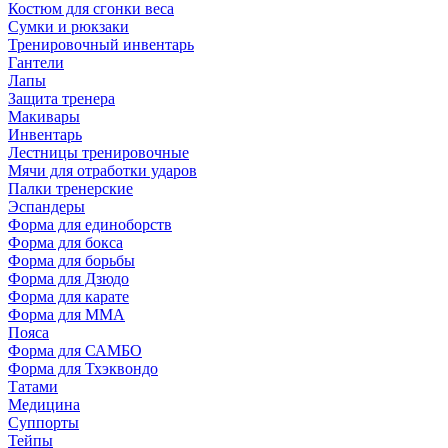
Костюм для сгонки веса
Сумки и рюкзаки
Тренировочный инвентарь
Гантели
Лапы
Защита тренера
Макивары
Инвентарь
Лестницы тренировочные
Мячи для отработки ударов
Палки тренерские
Эспандеры
Форма для единоборств
Форма для бокса
Форма для борьбы
Форма для Дзюдо
Форма для карате
Форма для MMA
Пояса
Форма для САМБО
Форма для Тхэквондо
Татами
Медицина
Суппорты
Тейпы