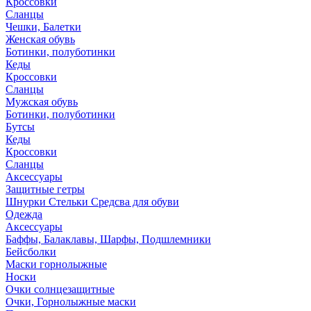
Кроссовки
Сланцы
Чешки, Балетки
Женская обувь
Ботинки, полуботинки
Кеды
Кроссовки
Сланцы
Мужская обувь
Ботинки, полуботинки
Бутсы
Кеды
Кроссовки
Сланцы
Аксессуары
Защитные гетры
Шнурки Стельки Средсва для обуви
Одежда
Аксессуары
Баффы, Балаклавы, Шарфы, Подшлемники
Бейсболки
Маски горнолыжные
Носки
Очки солнцезащитные
Очки, Горнолыжные маски