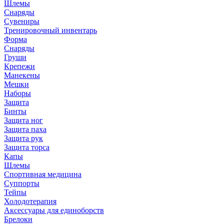
Шлемы
Снаряды
Сувениры
Тренировочный инвентарь
Форма
Снаряды
Груши
Крепежи
Манекены
Мешки
Наборы
Защита
Бинты
Защита ног
Защита паха
Защита рук
Защита торса
Капы
Шлемы
Спортивная медицина
Суппорты
Тейпы
Холодотерапия
Аксессуары для единоборств
Брелоки