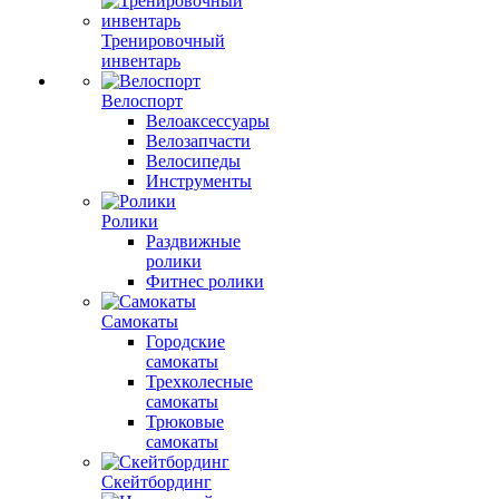
Тренировочный
инвентарь
Велоспорт
Велоаксессуары
Велозапчасти
Велосипеды
Инструменты
Ролики
Раздвижные
ролики
Фитнес ролики
Самокаты
Городские
самокаты
Трехколесные
самокаты
Трюковые
самокаты
Скейтбординг