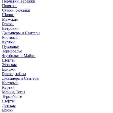
Перчатки, варежки
Повязки
Сумки, рюкзаки
Шапки
Мужская
Брюки
Ветровки
Джемперы и Свитеры
Костюмы
Куртки
Пуховики
Термобелье
Футболки и Майки
Шорты
Женская
Бриджи
Брюки, тайсы
Джемпера и Свитеры
Костюмы
Куртки
Майки, Топы
Термобелье
Шорты
Детская
Брюки