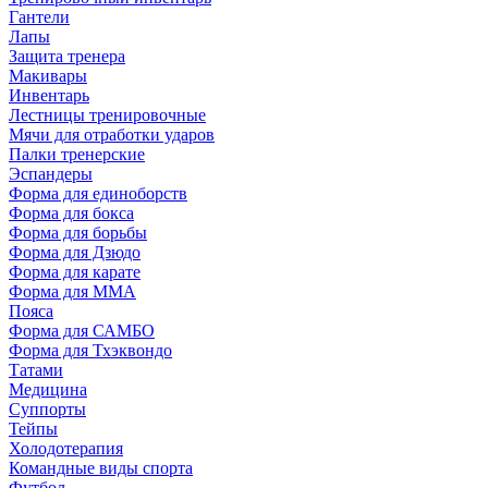
Гантели
Лапы
Защита тренера
Макивары
Инвентарь
Лестницы тренировочные
Мячи для отработки ударов
Палки тренерские
Эспандеры
Форма для единоборств
Форма для бокса
Форма для борьбы
Форма для Дзюдо
Форма для карате
Форма для MMA
Пояса
Форма для САМБО
Форма для Тхэквондо
Татами
Медицина
Суппорты
Тейпы
Холодотерапия
Командные виды спорта
Футбол