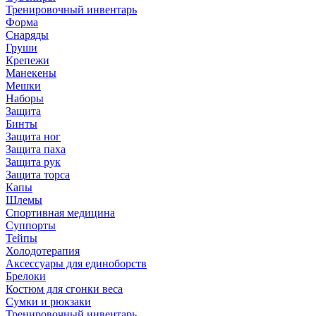
Тренировочный инвентарь
Форма
Снаряды
Груши
Крепежи
Манекены
Мешки
Наборы
Защита
Бинты
Защита ног
Защита паха
Защита рук
Защита торса
Капы
Шлемы
Спортивная медицина
Суппорты
Тейпы
Холодотерапия
Аксессуары для единоборств
Брелоки
Костюм для сгонки веса
Сумки и рюкзаки
Тренировочный инвентарь