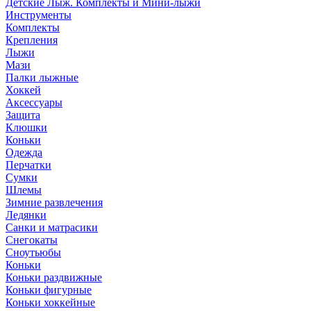
Детские Лыж. Комплекты и Мини-лыжи
Инструменты
Комплекты
Крепления
Лыжи
Мази
Палки лыжные
Хоккей
Аксессуары
Защита
Клюшки
Коньки
Одежда
Перчатки
Сумки
Шлемы
Зимние развлечения
Ледянки
Санки и матрасики
Снегокаты
Сноутьюбы
Коньки
Коньки раздвижные
Коньки фигурные
Коньки хоккейные