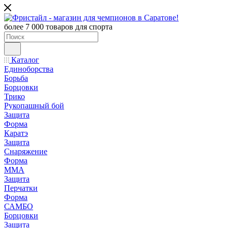
более 7 000 товаров для спорта
Каталог
Единоборства
Борьба
Борцовки
Трико
Рукопашный бой
Защита
Форма
Каратэ
Защита
Снаряжение
Форма
ММА
Защита
Перчатки
Форма
САМБО
Борцовки
Защита