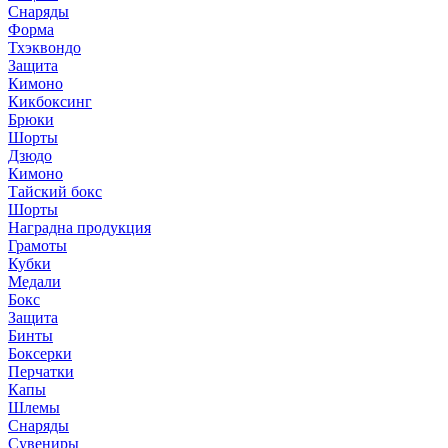
Снаряды
Форма
Тхэквондо
Защита
Кимоно
Кикбоксинг
Брюки
Шорты
Дзюдо
Кимоно
Тайский бокс
Шорты
Наградна продукция
Грамоты
Кубки
Медали
Бокс
Защита
Бинты
Боксерки
Перчатки
Капы
Шлемы
Снаряды
Сувениры