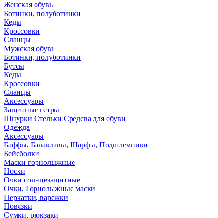
Женская обувь
Ботинки, полуботинки
Кеды
Кроссовки
Сланцы
Мужская обувь
Ботинки, полуботинки
Бутсы
Кеды
Кроссовки
Сланцы
Аксессуары
Защитные гетры
Шнурки Стельки Средсва для обуви
Одежда
Аксессуары
Баффы, Балаклавы, Шарфы, Подшлемники
Бейсболки
Маски горнолыжные
Носки
Очки солнцезащитные
Очки, Горнолыжные маски
Перчатки, варежки
Повязки
Сумки, рюкзаки