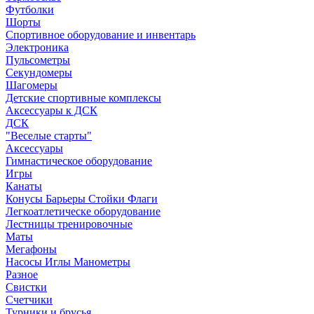
Футболки
Шорты
Спортивное оборудование и инвентарь
Электроника
Пульсометры
Секундомеры
Шагомеры
Детские спортивные комплексы
Аксессуары к ДСК
ДСК
"Веселые старты"
Аксессуары
Гимнастическое оборудование
Игры
Канаты
Конусы Барьеры Стойки Флаги
Легкоатлетическе оборудование
Лестницы тренировочные
Маты
Мегафоны
Насосы Иглы Манометры
Разное
Свистки
Счетчики
Турники и брусья