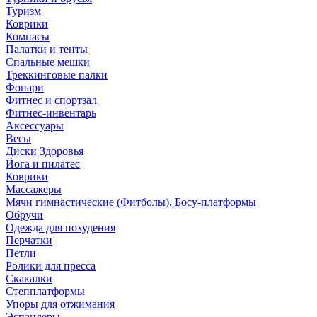
Туризм
Коврики
Компасы
Палатки и тенты
Спальные мешки
Треккинговые палки
Фонари
Фитнес и спортзал
Фитнес-инвентарь
Аксессуары
Весы
Диски Здоровья
Йога и пилатес
Коврики
Массажеры
Мячи гимнастические (Фитболы), Босу-платформы
Обручи
Одежда для похудения
Перчатки
Петли
Ролики для пресса
Скакалки
Степплатформы
Упоры для отжимания
Эспандеры