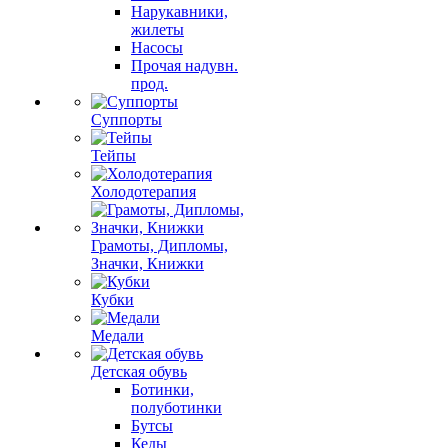
Нарукавники,
жилеты
Насосы
Прочая надувн.
прод.
Суппорты
Тейпы
Холодотерапия
Грамоты, Дипломы,
Значки, Книжки
Кубки
Медали
Детская обувь
Ботинки,
полуботинки
Бутсы
Кеды