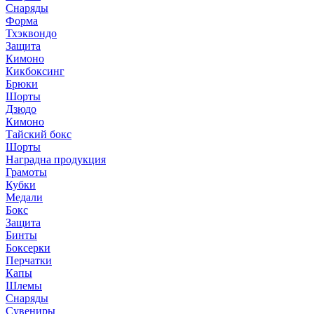
Снаряды
Форма
Тхэквондо
Защита
Кимоно
Кикбоксинг
Брюки
Шорты
Дзюдо
Кимоно
Тайский бокс
Шорты
Наградна продукция
Грамоты
Кубки
Медали
Бокс
Защита
Бинты
Боксерки
Перчатки
Капы
Шлемы
Снаряды
Сувениры