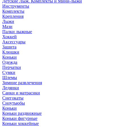
Детские Лыж. Комплекты и Мини-лыжи
Инструменты
Комплекты
Крепления
Лыжи
Мази
Палки лыжные
Хоккей
Аксессуары
Защита
Клюшки
Коньки
Одежда
Перчатки
Сумки
Шлемы
Зимние развлечения
Ледянки
Санки и матрасики
Снегокаты
Сноутьюбы
Коньки
Коньки раздвижные
Коньки фигурные
Коньки хоккейные