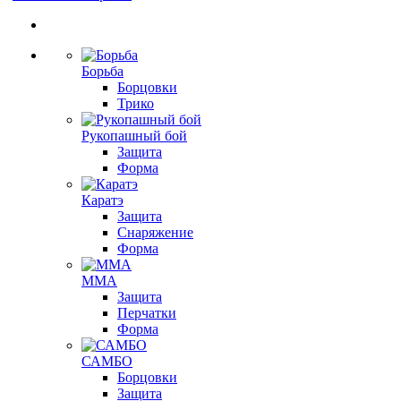
Борьба
Борцовки
Трико
Рукопашный бой
Защита
Форма
Каратэ
Защита
Снаряжение
Форма
ММА
Защита
Перчатки
Форма
САМБО
Борцовки
Защита