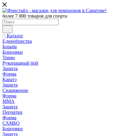
более 7 000 товаров для спорта
Каталог
Единоборства
Борьба
Борцовки
Трико
Рукопашный бой
Защита
Форма
Каратэ
Защита
Снаряжение
Форма
ММА
Защита
Перчатки
Форма
САМБО
Борцовки
Защита