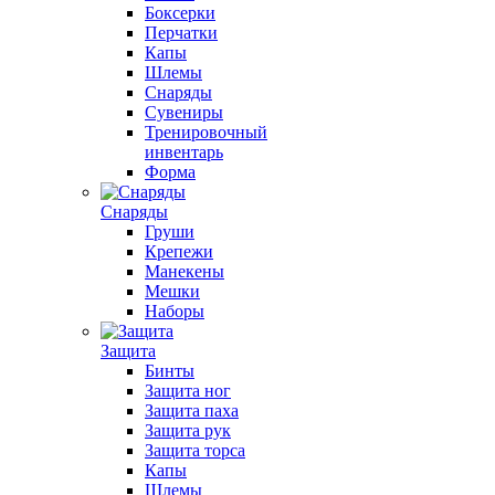
Боксерки
Перчатки
Капы
Шлемы
Снаряды
Сувениры
Тренировочный
инвентарь
Форма
Снаряды
Груши
Крепежи
Манекены
Мешки
Наборы
Защита
Бинты
Защита ног
Защита паха
Защита рук
Защита торса
Капы
Шлемы