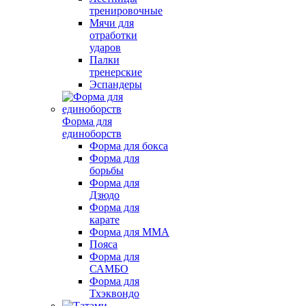
тренировочные
Мячи для
отработки
ударов
Палки
тренерские
Эспандеры
Форма для
единоборств
Форма для бокса
Форма для
борьбы
Форма для
Дзюдо
Форма для
карате
Форма для MMA
Пояса
Форма для
САМБО
Форма для
Тхэквондо