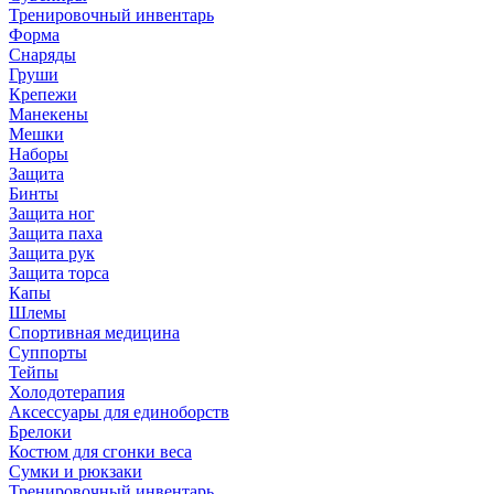
Тренировочный инвентарь
Форма
Снаряды
Груши
Крепежи
Манекены
Мешки
Наборы
Защита
Бинты
Защита ног
Защита паха
Защита рук
Защита торса
Капы
Шлемы
Спортивная медицина
Суппорты
Тейпы
Холодотерапия
Аксессуары для единоборств
Брелоки
Костюм для сгонки веса
Сумки и рюкзаки
Тренировочный инвентарь