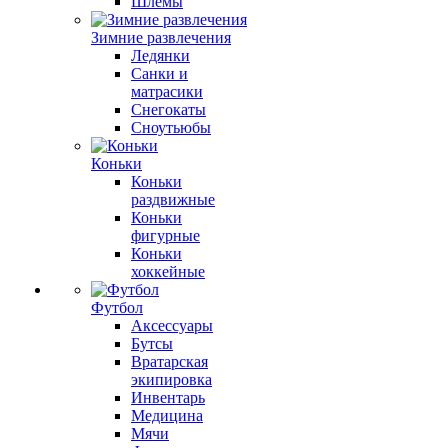
Шлемы
Зимние развлечения
Ледянки
Санки и
матрасики
Снегокаты
Сноутьюбы
Коньки
Коньки
раздвижные
Коньки
фигурные
Коньки
хоккейные
Футбол
Аксессуары
Бутсы
Вратарская
экипировка
Инвентарь
Медицина
Мячи