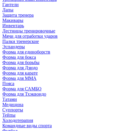
Гантели
Лапы
Защита тренера
Макивары
Инвентарь
Лестницы тренировочные
Мячи для отработки ударов
Палки тренерские
Эспандеры
Форма для единоборств
Форма для бокса
Форма для борьбы
Форма для Дзюдо
Форма для карате
Форма для MMA
Пояса
Форма для САМБО
Форма для Тхэквондо
Татами
Медицина
Суппорты
Тейпы
Холодотерапия
Командные виды спорта
Футбол