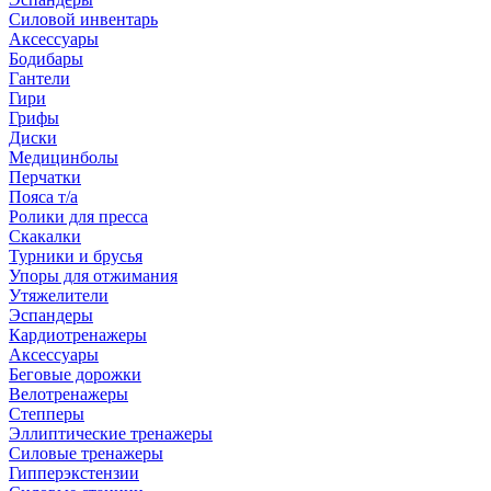
Силовой инвентарь
Аксессуары
Бодибары
Гантели
Гири
Грифы
Диски
Медицинболы
Перчатки
Пояса т/а
Ролики для пресса
Скакалки
Турники и брусья
Упоры для отжимания
Утяжелители
Эспандеры
Кардиотренажеры
Аксессуары
Беговые дорожки
Велотренажеры
Степперы
Эллиптические тренажеры
Силовые тренажеры
Гипперэкстензии