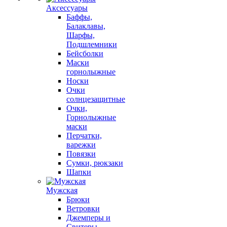
Аксессуары
Баффы,
Балаклавы,
Шарфы,
Подшлемники
Бейсболки
Маски
горнолыжные
Носки
Очки
солнцезащитные
Очки,
Горнолыжные
маски
Перчатки,
варежки
Повязки
Сумки, рюкзаки
Шапки
Мужская
Брюки
Ветровки
Джемперы и
Свитеры