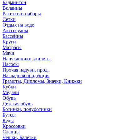
Бадминтон
Воланны
Ракетки и наборы
Сетки
Отдых на воде
Акссесуары
Бассейны
Круги
Матрасы
Мячи
Нарукавники, жилеты
Насосы
Прочая надувн. прод.
Наградная продукция
Грамоты, Дипломы, Значки, Книжки
Кубки
Медали
Обувь
Детская обувь
Ботинки, полуботинки
Бутсы
Кеды
Кроссовки
Сланцы
Чешки, Балетки