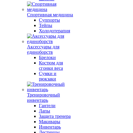
Спортивная медицина
Суппорты
Тейпы
Холодотерапия
Аксессуары для
единоборств
Брелоки
Костюм для
сгонки веса
Сумки и
рюкзаки
Тренировочный
инвентарь
Гантели
Лапы
Защита тренера
Макивары
Инвентарь
Лестницы