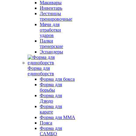
Макивары
Инвентарь
Лестницы
тренировочные
Мячи для
отработки
ударов
Палки
тренерские
Эспандеры
Форма для
единоборств
Форма для бокса
Форма для
борьбы
Форма для
Дзюдо
Форма для
карате
Форма для MMA
Пояса
Форма для
САМБО