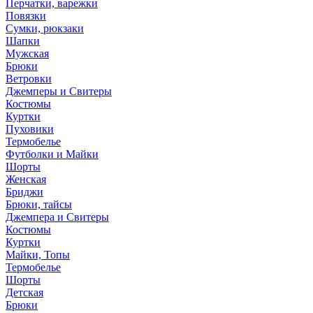
Перчатки, варежки
Повязки
Сумки, рюкзаки
Шапки
Мужская
Брюки
Ветровки
Джемперы и Свитеры
Костюмы
Куртки
Пуховики
Термобелье
Футболки и Майки
Шорты
Женская
Бриджи
Брюки, тайсы
Джемпера и Свитеры
Костюмы
Куртки
Майки, Топы
Термобелье
Шорты
Детская
Брюки