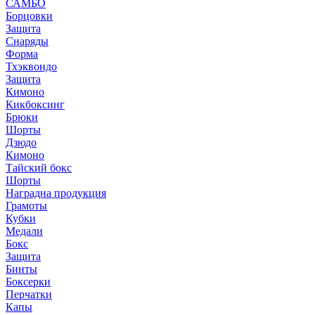
САМБО
Борцовки
Защита
Снаряды
Форма
Тхэквондо
Защита
Кимоно
Кикбоксинг
Брюки
Шорты
Дзюдо
Кимоно
Тайский бокс
Шорты
Наградна продукция
Грамоты
Кубки
Медали
Бокс
Защита
Бинты
Боксерки
Перчатки
Капы