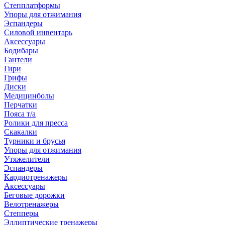
Степплатформы
Упоры для отжимания
Эспандеры
Силовой инвентарь
Аксессуары
Бодибары
Гантели
Гири
Грифы
Диски
Медицинболы
Перчатки
Пояса т/а
Ролики для пресса
Скакалки
Турники и брусья
Упоры для отжимания
Утяжелители
Эспандеры
Кардиотренажеры
Аксессуары
Беговые дорожки
Велотренажеры
Степперы
Эллиптические тренажеры