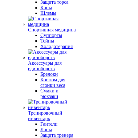
Защита торса
Капы
Шлемы
Спортивная медицина
Суппорты
Тейпы
Холодотерапия
Аксессуары для
единоборств
Брелоки
Костюм для
сгонки веса
Сумки и
рюкзаки
Тренировочный
инвентарь
Гантели
Лапы
Защита тренера