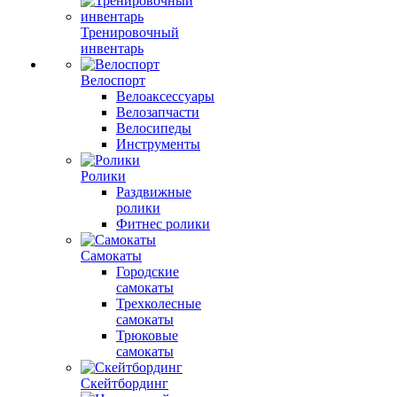
Тренировочный
инвентарь
Велоспорт
Велоаксессуары
Велозапчасти
Велосипеды
Инструменты
Ролики
Раздвижные
ролики
Фитнес ролики
Самокаты
Городские
самокаты
Трехколесные
самокаты
Трюковые
самокаты
Скейтбординг