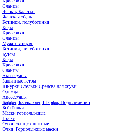
Кроссовки
Сланцы
Чешки, Балетки
Женская обувь
Ботинки, полуботинки
Кеды
Кроссовки
Сланцы
Мужская обувь
Ботинки, полуботинки
Бутсы
Кеды
Кроссовки
Сланцы
Аксессуары
Защитные гетры
Шнурки Стельки Средсва для обуви
Одежда
Аксессуары
Баффы, Балаклавы, Шарфы, Подшлемники
Бейсболки
Маски горнолыжные
Носки
Очки солнцезащитные
Очки, Горнолыжные маски