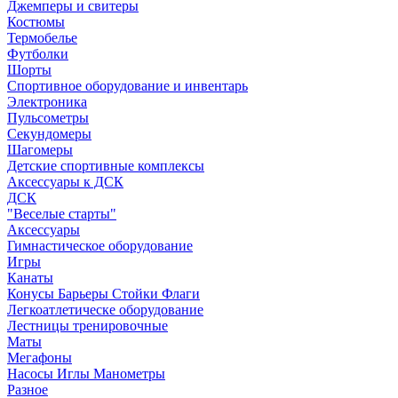
Джемперы и свитеры
Костюмы
Термобелье
Футболки
Шорты
Спортивное оборудование и инвентарь
Электроника
Пульсометры
Секундомеры
Шагомеры
Детские спортивные комплексы
Аксессуары к ДСК
ДСК
"Веселые старты"
Аксессуары
Гимнастическое оборудование
Игры
Канаты
Конусы Барьеры Стойки Флаги
Легкоатлетическе оборудование
Лестницы тренировочные
Маты
Мегафоны
Насосы Иглы Манометры
Разное