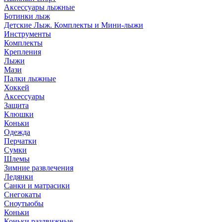
Аксессуары лыжные
Ботинки лыж
Детские Лыж. Комплекты и Мини-лыжи
Инструменты
Комплекты
Крепления
Лыжи
Мази
Палки лыжные
Хоккей
Аксессуары
Защита
Клюшки
Коньки
Одежда
Перчатки
Сумки
Шлемы
Зимние развлечения
Ледянки
Санки и матрасики
Снегокаты
Сноутьюбы
Коньки
Коньки раздвижные