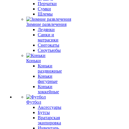
Перчатки
Сумки
Шлемы
Зимние развлечения
Ледянки
Санки и
матрасики
Снегокаты
Сноутьюбы
Коньки
Коньки
раздвижные
Коньки
фигурные
Коньки
хоккейные
Футбол
Аксессуары
Бутсы
Вратарская
экипировка
Инвентарь