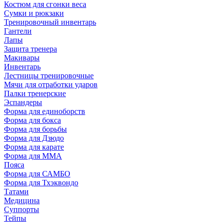
Костюм для сгонки веса
Сумки и рюкзаки
Тренировочный инвентарь
Гантели
Лапы
Защита тренера
Макивары
Инвентарь
Лестницы тренировочные
Мячи для отработки ударов
Палки тренерские
Эспандеры
Форма для единоборств
Форма для бокса
Форма для борьбы
Форма для Дзюдо
Форма для карате
Форма для MMA
Пояса
Форма для САМБО
Форма для Тхэквондо
Татами
Медицина
Суппорты
Тейпы