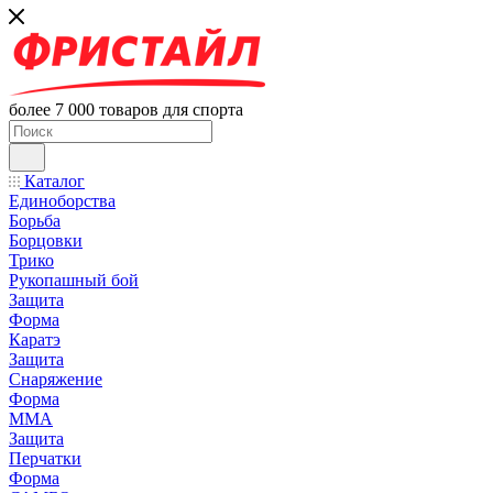
более 7 000 товаров для спорта
Каталог
Единоборства
Борьба
Борцовки
Трико
Рукопашный бой
Защита
Форма
Каратэ
Защита
Снаряжение
Форма
ММА
Защита
Перчатки
Форма