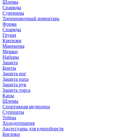
Шлемы
Снаряды
Сувениры
Тренировочный инвентарь
Форма
Снаряды
Груши
Крепежи
Манекены
Мешки
Наборы
Защита
Бинты
Защита ног
Защита паха
Защита рук
Защита торса
Капы
Шлемы
Спортивная медицина
Суппорты
Тейпы
Холодотерапия
Аксессуары для единоборств
Брелоки