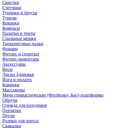
Свистки
Счетчики
Турники и брусья
Туризм
Коврики
Компасы
Палатки и тенты
Спальные мешки
Треккинговые палки
Фонари
Фитнес и спортзал
Фитнес-инвентарь
Аксессуары
Весы
Диски Здоровья
Йога и пилатес
Коврики
Массажеры
Мячи гимнастические (Фитболы), Босу-платформы
Обручи
Одежда для похудения
Перчатки
Петли
Ролики для пресса
Скакалки