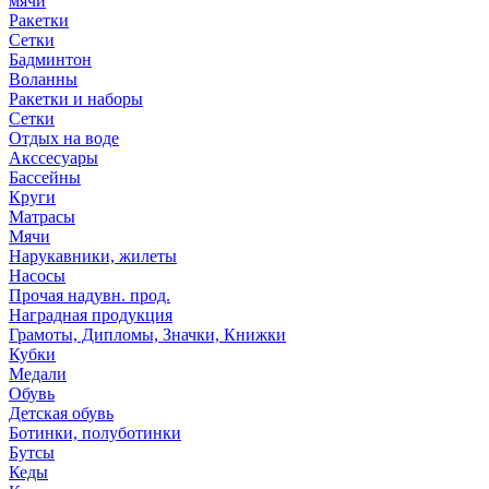
мячи
Ракетки
Сетки
Бадминтон
Воланны
Ракетки и наборы
Сетки
Отдых на воде
Акссесуары
Бассейны
Круги
Матрасы
Мячи
Нарукавники, жилеты
Насосы
Прочая надувн. прод.
Наградная продукция
Грамоты, Дипломы, Значки, Книжки
Кубки
Медали
Обувь
Детская обувь
Ботинки, полуботинки
Бутсы
Кеды