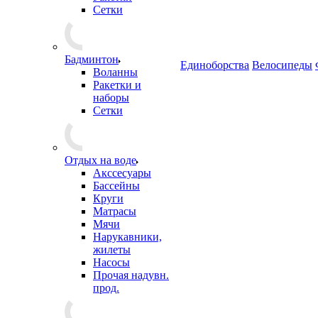
Сетки
Бадминтон
Единоборства
Велосипеды
Воланны
Ракетки и
наборы
Сетки
Отдых на воде
Акссесуары
Бассейны
Круги
Матрасы
Мячи
Нарукавники,
жилеты
Насосы
Прочая надувн.
прод.