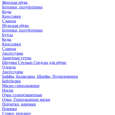
Женская обувь
Ботинки, полуботинки
Кеды
Кроссовки
Сланцы
Мужская обувь
Ботинки, полуботинки
Бутсы
Кеды
Кроссовки
Сланцы
Аксессуары
Защитные гетры
Шнурки Стельки Средсва для обуви
Одежда
Аксессуары
Баффы, Балаклавы, Шарфы, Подшлемники
Бейсболки
Маски горнолыжные
Носки
Очки солнцезащитные
Очки, Горнолыжные маски
Перчатки, варежки
Повязки
Сумки, рюкзаки