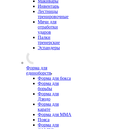
Макивары
Инвентарь
Лестницы
тренировочные
Мячи для
отработки
ударов
Палки
тренерские
Эспандеры
Форма для
единоборств
Форма для бокса
Форма для
борьбы
Форма для
Дзюдо
Форма для
карате
Форма для MMA
Пояса
Форма для