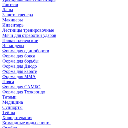
Гантели
Лапы
Защита тренера
Макивары
Инвентарь
Лестницы тренировочные
Мячи для отработки ударов
Палки тренерские
Эспандеры
Форма для единоборств
Форма для бокса
Форма для борьбы
Форма для Дзюдо
Форма для карате
Форма для MMA
Пояса
Форма для САМБО
Форма для Тхэквондо
Татами
Медицина
Суппорты
Тейпы
Холодотерапия
Командные виды спорта
Футбол