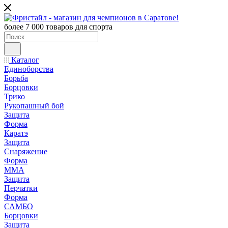
более 7 000 товаров для спорта
Каталог
Единоборства
Борьба
Борцовки
Трико
Рукопашный бой
Защита
Форма
Каратэ
Защита
Снаряжение
Форма
ММА
Защита
Перчатки
Форма
САМБО
Борцовки
Защита