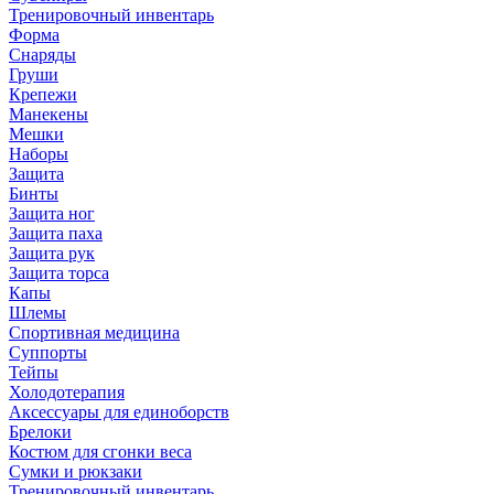
Тренировочный инвентарь
Форма
Снаряды
Груши
Крепежи
Манекены
Мешки
Наборы
Защита
Бинты
Защита ног
Защита паха
Защита рук
Защита торса
Капы
Шлемы
Спортивная медицина
Суппорты
Тейпы
Холодотерапия
Аксессуары для единоборств
Брелоки
Костюм для сгонки веса
Сумки и рюкзаки
Тренировочный инвентарь