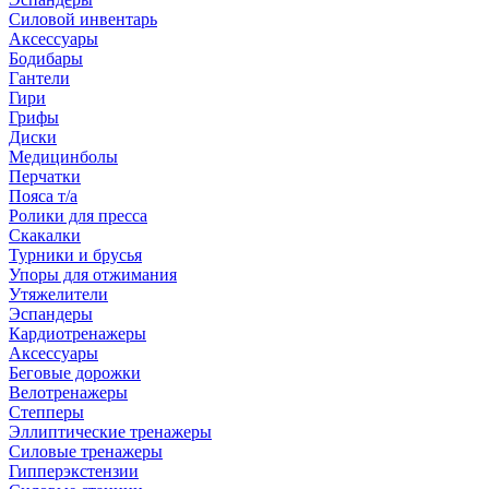
Силовой инвентарь
Аксессуары
Бодибары
Гантели
Гири
Грифы
Диски
Медицинболы
Перчатки
Пояса т/а
Ролики для пресса
Скакалки
Турники и брусья
Упоры для отжимания
Утяжелители
Эспандеры
Кардиотренажеры
Аксессуары
Беговые дорожки
Велотренажеры
Степперы
Эллиптические тренажеры
Силовые тренажеры
Гипперэкстензии