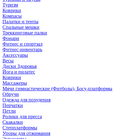
Туризм
Коврики
Компасы
Палатки и тенты
Спальные мешки
Треккинговые палки
Фонари
Фитнес и спортзал
Фитнес-инвентарь
Аксессуары
Весы
Диски Здоровья
Йога и пилатес
Коврики
Массажеры
Мячи гимнастические (Фитболы), Босу-платформы
Обручи
Одежда для похудения
Перчатки
Петли
Ролики для пресса
Скакалки
Степплатформы
Упоры для отжимания
Эспандеры