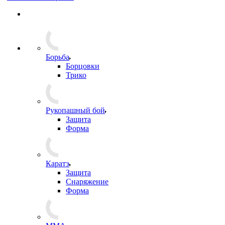
Борьба
Борцовки
Трико
Рукопашный бой
Защита
Форма
Каратэ
Защита
Снаряжение
Форма