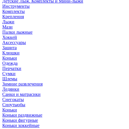
Детские Лыж. Комплекты и Мини-лыжи
Инструменты
Комплекты
Крепления
Лыжи
Мази
Палки лыжные
Хоккей
Аксессуары
Защита
Клюшки
Коньки
Одежда
Перчатки
Сумки
Шлемы
Зимние развлечения
Ледянки
Санки и матрасики
Снегокаты
Сноутьюбы
Коньки
Коньки раздвижные
Коньки фигурные
Коньки хоккейные