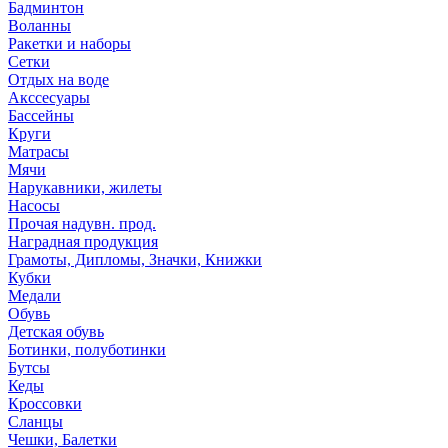
Бадминтон
Воланны
Ракетки и наборы
Сетки
Отдых на воде
Акссесуары
Бассейны
Круги
Матрасы
Мячи
Нарукавники, жилеты
Насосы
Прочая надувн. прод.
Наградная продукция
Грамоты, Дипломы, Значки, Книжки
Кубки
Медали
Обувь
Детская обувь
Ботинки, полуботинки
Бутсы
Кеды
Кроссовки
Сланцы
Чешки, Балетки