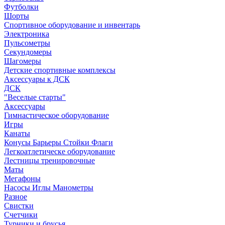
Футболки
Шорты
Спортивное оборудование и инвентарь
Электроника
Пульсометры
Секундомеры
Шагомеры
Детские спортивные комплексы
Аксессуары к ДСК
ДСК
"Веселые старты"
Аксессуары
Гимнастическое оборудование
Игры
Канаты
Конусы Барьеры Стойки Флаги
Легкоатлетическе оборудование
Лестницы тренировочные
Маты
Мегафоны
Насосы Иглы Манометры
Разное
Свистки
Счетчики
Турники и брусья