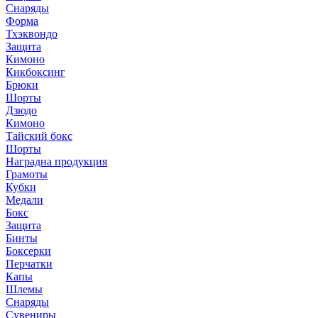
Снаряды
Форма
Тхэквондо
Защита
Кимоно
Кикбоксинг
Брюки
Шорты
Дзюдо
Кимоно
Тайский бокс
Шорты
Наградна продукция
Грамоты
Кубки
Медали
Бокс
Защита
Бинты
Боксерки
Перчатки
Капы
Шлемы
Снаряды
Сувениры