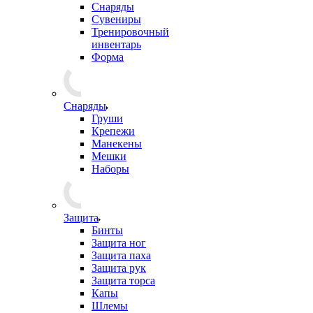
Снаряды
Сувениры
Тренировочный
инвентарь
Форма
Снаряды
Груши
Крепежи
Манекены
Мешки
Наборы
Защита
Бинты
Защита ног
Защита паха
Защита рук
Защита торса
Капы
Шлемы