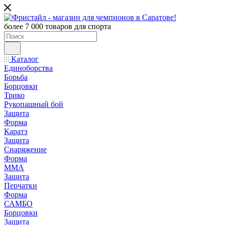
более 7 000 товаров для спорта
Каталог
Единоборства
Борьба
Борцовки
Трико
Рукопашный бой
Защита
Форма
Каратэ
Защита
Снаряжение
Форма
ММА
Защита
Перчатки
Форма
САМБО
Борцовки
Защита