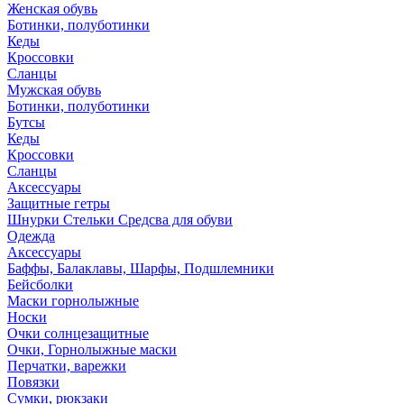
Женская обувь
Ботинки, полуботинки
Кеды
Кроссовки
Сланцы
Мужская обувь
Ботинки, полуботинки
Бутсы
Кеды
Кроссовки
Сланцы
Аксессуары
Защитные гетры
Шнурки Стельки Средсва для обуви
Одежда
Аксессуары
Баффы, Балаклавы, Шарфы, Подшлемники
Бейсболки
Маски горнолыжные
Носки
Очки солнцезащитные
Очки, Горнолыжные маски
Перчатки, варежки
Повязки
Сумки, рюкзаки