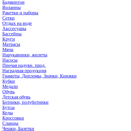
Бадминтон
Воланны
Ракетки и наборы
Сетки
Отдых на воде
Акссесуары
Бассейны
Круги
Матрасы
Мячи
Нарукавники, жилеты
Насосы
Прочая надувн. прод.
Наградная продукция
Грамоты, Дипломы, Значки, Книжки
Кубки
Медали
Обувь
Детская обувь
Ботинки, полуботинки
Бутсы
Кеды
Кроссовки
Сланцы
Чешки, Балетки