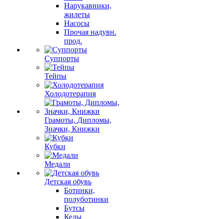
Нарукавники,
жилеты
Насосы
Прочая надувн.
прод.
Суппорты
Тейпы
Холодотерапия
Грамоты, Дипломы,
Значки, Книжки
Кубки
Медали
Детская обувь
Ботинки,
полуботинки
Бутсы
Кеды