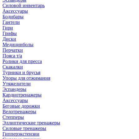
Силовой инвентарь
Аксессуары
Бодибары
Гантели
Гири
Грифы
Диски
Медицинболы
Перчатки
Пояса т/а
Ролики для пресса
Скакалки
Турники и брусья
Упоры для отжимания
Утяжелители
Эспандеры
Кардиотренажеры
Аксессуары
Беговые дорожки
Велотренажеры
Степперы
Эллиптические тренажеры
Силовые тренажеры
Гипперэкстензии