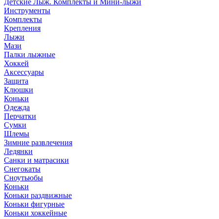
Детские Лыж. Комплекты и Мини-лыжи
Инструменты
Комплекты
Крепления
Лыжи
Мази
Палки лыжные
Хоккей
Аксессуары
Защита
Клюшки
Коньки
Одежда
Перчатки
Сумки
Шлемы
Зимние развлечения
Ледянки
Санки и матрасики
Снегокаты
Сноутьюбы
Коньки
Коньки раздвижные
Коньки фигурные
Коньки хоккейные