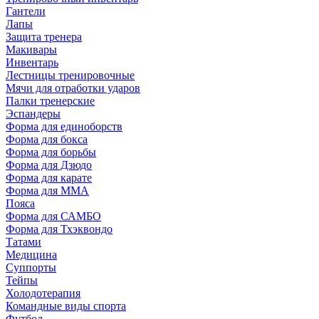
Гантели
Лапы
Защита тренера
Макивары
Инвентарь
Лестницы тренировочные
Мячи для отработки ударов
Палки тренерские
Эспандеры
Форма для единоборств
Форма для бокса
Форма для борьбы
Форма для Дзюдо
Форма для карате
Форма для MMA
Пояса
Форма для САМБО
Форма для Тхэквондо
Татами
Медицина
Суппорты
Тейпы
Холодотерапия
Командные виды спорта
Футбол