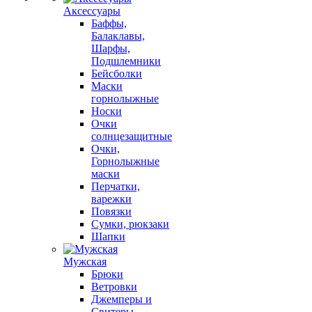
Аксессуары
Баффы,
Балаклавы,
Шарфы,
Подшлемники
Бейсболки
Маски
горнолыжные
Носки
Очки
солнцезащитные
Очки,
Горнолыжные
маски
Перчатки,
варежки
Повязки
Сумки, рюкзаки
Шапки
Мужская
Брюки
Ветровки
Джемперы и
Свитеры