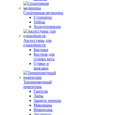
Спортивная медицина
Суппорты
Тейпы
Холодотерапия
Аксессуары для
единоборств
Брелоки
Костюм для
сгонки веса
Сумки и
рюкзаки
Тренировочный
инвентарь
Гантели
Лапы
Защита тренера
Макивары
Инвентарь
Лестницы