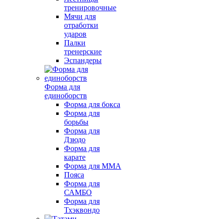
тренировочные
Мячи для
отработки
ударов
Палки
тренерские
Эспандеры
Форма для
единоборств
Форма для бокса
Форма для
борьбы
Форма для
Дзюдо
Форма для
карате
Форма для MMA
Пояса
Форма для
САМБО
Форма для
Тхэквондо