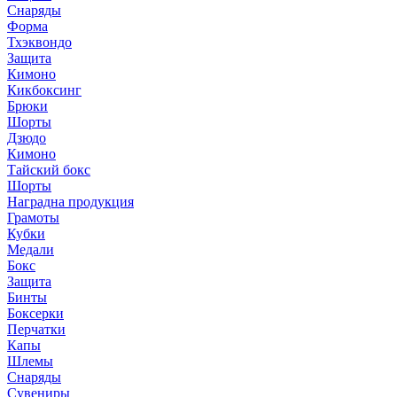
Снаряды
Форма
Тхэквондо
Защита
Кимоно
Кикбоксинг
Брюки
Шорты
Дзюдо
Кимоно
Тайский бокс
Шорты
Наградна продукция
Грамоты
Кубки
Медали
Бокс
Защита
Бинты
Боксерки
Перчатки
Капы
Шлемы
Снаряды
Сувениры