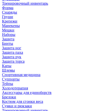
Тренировочный инвентарь
Форма
Снаряды
Груши
Крепежи
Манекены
Мешки
Наборы
Защита
Бинты
Защита ног
Защита паха
Защита рук
Защита торса
Капы
Шлемы
Спортивная медицина
Суппорты
Тейпы
Холодотерапия
Аксессуары для единоборств
Брелоки
Костюм для сгонки веса
Сумки и рюкзаки
Тренировочный инвентарь