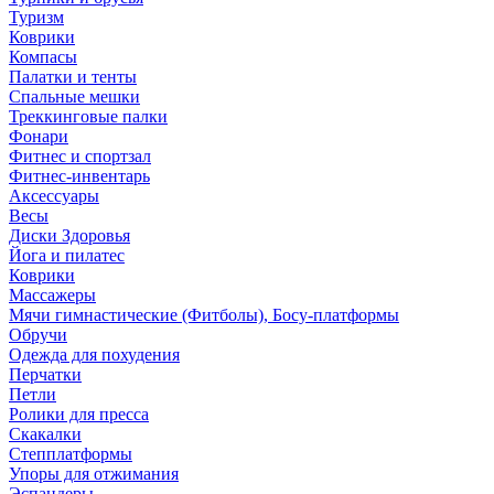
Туризм
Коврики
Компасы
Палатки и тенты
Спальные мешки
Треккинговые палки
Фонари
Фитнес и спортзал
Фитнес-инвентарь
Аксессуары
Весы
Диски Здоровья
Йога и пилатес
Коврики
Массажеры
Мячи гимнастические (Фитболы), Босу-платформы
Обручи
Одежда для похудения
Перчатки
Петли
Ролики для пресса
Скакалки
Степплатформы
Упоры для отжимания
Эспандеры