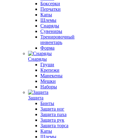
Боксерки
Перчатки
Капы
Шлемы
Снаряды
Сувениры
Тренировочный
инвентарь
Форма
Снаряды
Груши
Крепежи
Манекены
Мешки
Наборы
Защита
Бинты
Защита ног
Защита паха
Защита рук
Защита торса
Капы
Шлемы