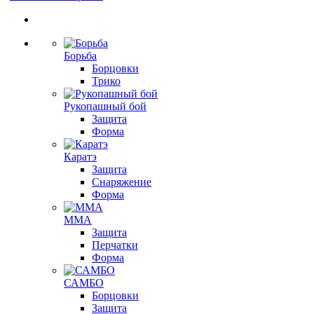
Борьба
Борцовки
Трико
Рукопашный бой
Защита
Форма
Каратэ
Защита
Снаряжение
Форма
ММА
Защита
Перчатки
Форма
САМБО
Борцовки
Защита