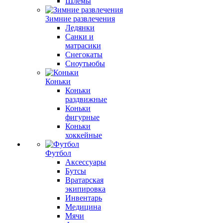
Шлемы
Зимние развлечения
Ледянки
Санки и
матрасики
Снегокаты
Сноутьюбы
Коньки
Коньки
раздвижные
Коньки
фигурные
Коньки
хоккейные
Футбол
Аксессуары
Бутсы
Вратарская
экипировка
Инвентарь
Медицина
Мячи