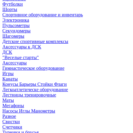
Футболки
Шорты
Спортивное оборудование и инвентарь
Электроника
Пульсометры
Секундомеры
Шагомеры
Детские спортивные комплексы
Аксессуары к ДСК
ДСК
"Веселые старты"
Аксессуары
Гимнастическое оборудование
Игры
Канаты
Конусы Барьеры Стойки Флаги
Легкоатлетическе оборудование
Лестницы тренировочные
Маты
Мегафоны
Насосы Иглы Манометры
Разное
Свистки
Счетчики
Турники и брусья